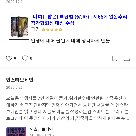
작
2022.10.1
성
일
[대여] [합본] 백년법 (상,하) : 제66회 일본추리
작가협회상 대상 수상
평점
인생에 대해 불멸에 대해 생각하게 만듦
0
0
좋
댓
작
아
글
성
요
일
인스타브레인
작
2023.5.21
성
오늘은 역행자를 2번 연달아 듣기,읽기한후에 연관된 책중 우선 이
일
해하기 쉽고 간단하지만 현재 살아가면서 중요한 내용을 쓴 인스타
브레인을 읽고 있다.
지금도 이글을 작성하는건 스마트폰..그리고 블
로그인데 이 문명의 이기가 인간의 뇌,집중력을 약하게 한다는 주제
의 책이다. 긴 글을 특히 소설을 읽은지가 오래되었는데 작가 또한
인스타 브레인
집중력이 현저히 떨어져 소설등 긴 호흡으로 사색하며 읽는게 어려
글
안데르스 한센 저