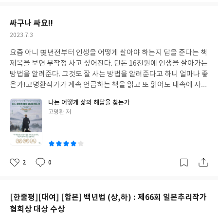
요
일
싸구나 싸요!!
작
2023.7.3
성
요즘 아니 몆년전부터 인생을 어떻게 살아야 하는지 답을 준다는 책
일
제목을 보면 무작정 사고 싶어진다. 단돈 16천원에 인생을 살아가는
방법을 알려준다. 그것도 잘 사는 방법을 알려준다고 하니 얼마나 좋
은가!
고명환작가가 계속 언급하는 책을 읽고 또 읽어도 내속에 자아
가 100% 바뀌진 않겠지만 잘 살수 있는 기본 토대는 되지 않을까 기
나는 어떻게 삶의 해답을 찾는가
대는 해본다.
최근 이런 책들을 보며 같은 고민을 하는 사람들이 많
글
고명환 저
구나란걸 새삼 느낀다.
분명 정답 일수는 없다. 해답인거다.ㅡ 해석
쓴
하기 나름의 답이란건가?
근데 이것마저도 이런 책을 읽는 행위마저
이
안하는 사람들이 많으니까..분명 그 찾고 있는 정답에 한 걸음정도는
먼저 갈 수 있지 않을까 기대해본다.
2
0
좋
댓
작
아
글
성
요
일
[한줄평][대여] [합본] 백년법 (상,하) : 제66회 일본추리작가
협회상 대상 수상