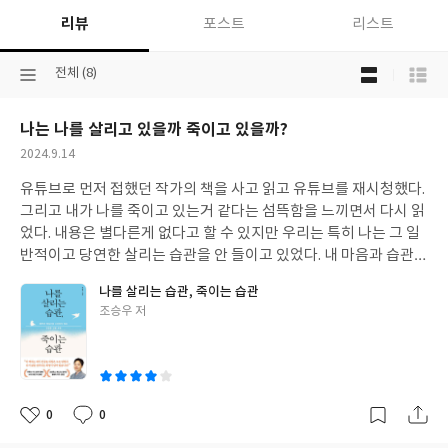
리뷰
포스트
리스트
목
선
전체 (8)
록
택
보
된
기
나는 나를 살리고 있을까 죽이고 있을까?
분
선
류
택
작
2024.9.14
성
유튜브로 먼저 접했던 작가의 책을 사고 읽고 유튜브를 재시청했다.
일
그리고 내가 나를 죽이고 있는거 같다는 섬뜩함을 느끼면서 다시 읽
었다. 내용은 별다른게 없다고 할 수 있지만 우리는 특히 나는 그 일
반적이고 당연한 살리는 습관을 안 들이고 있었다. 내 마음과 습관이
흔들릴때 마다 다시 읽으면서 마음을 다잡아야 하겠다.
나를 살리는 습관, 죽이는 습관
글
조승우 저
쓴
이
0
0
좋
댓
작
아
글
성