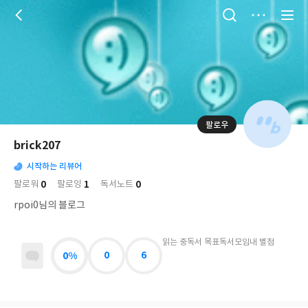
저
장
팔로우
나
의
brick207
님
대
사
의
시작하는 리뷰어
표
락
사
사
배
0
1
0
팔로워
팔로잉
독서노트
진
경
락
rpoi0님의 블로그
읽는 중
독서 목표
독서모임
내 별점
0%
0
6