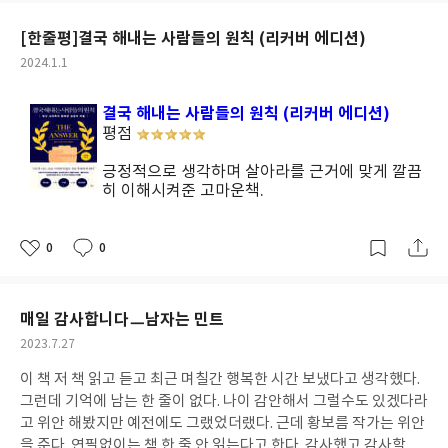
요
일
[한줄평]결국 해내는 사람들의 원칙 (리커버 에디션)
작
2024.1.1
성
일
결국 해내는 사람들의 원칙 (리커버 에디션)
평점
긍정적으로 생각하며 살아라를 근거에 맞게 깔끔
히 이해시켜준 고마운책.
0
0
좋
댓
작
아
글
성
요
일
매일 감사합니다ㅡ남자는 민트
작
2023.7.27
성
이 책 저 책 읽고 듣고 최근 며칠간 행복한 시간 보냈다고 생각했다.
일
그런데 기억에 남는 한 줄이 없다. 나이 감안해서 그럴수도 있겠다라
고 위안 해봤지만 예전에도 그랬었더랬다. 근데 황보름 작가는 위안
을 준다. 연필없이는 책 한 줄 안 읽는다고 한다. 감사했고 감사할거