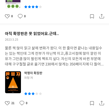
꼭 씹어 소화시켜라. 자료의 의미를 귀기울려라고 한다. 이때 잠정적
인, 작은 아이디어가 떠오를 것이다. 바로 메모해라고 한다. 아무리
미친소리 같아도 적어놔라. 그리고 또 적어라고 한다. 자료를 모으다
0
0
좋
댓
작
보면 지칠수 있다. 자료가 뒤죽박죽 섞여서 뚜렷한 통찰을 찾을수 없
아
글
성
는 시점이 올것이다. 이지점이 오면 생산이라는 과정을 통과한다고
요
일
생각하면 된다.
3.휴식을 주어라.
모든자료들중에서 고민하는 문제에
아직 확장판은 못 읽었어요.근데..
대해서는 의식적으로 몰아내라. 그리고 수면을 취하거나 음악을 영
작
2023.5.25
화를 추리소설을 읽어라.
4.실제 아이디어로 탄생하게 된다.
5.아이디
성
어를 여러사람과 공유해라. 의견이 붙어 더 좋은 생각으로 다듬어 질
물론 책 많이 읽고 삶에 변화가 왔다. 이 한 줄이면 끝나는 내용일수
일
것이다.
어찌보면 당연한 내용들인데 계속해서 말하지만 안 하는 이
는 있는 책인데 그게 전부가 아닌책 이고,중고서점에 많이 깔린 이
가 많으니까 이런 책들이 나오는게 아닌가 싶다.
크게 와 닿는 책은
유가 그만큼 많이 팔린게 팩트지 싶다. 자신의 모든게 바뀐 부분에
아니었지만 가장 기본적이지만 그게 해답이라면 해볼만한 가치가
대해 구구절절 글로 옮기면 230에서 많게는 350페이지에 다 들어
있지 않을까!
?
갈 수 있을까? 그 적은 분량의 글에 마음을 빼앗기고 구매까지 유혹
역행자 확장판
당한건 그 사람 저자의 역량이 아닐까 한다. 참 부러운 능력이다. 당
글
자청 저
장 내가 이런 글을 쓴다고 몇십만부씩 판매가 되겠냐 말인거다. 그
쓴
사람 말대로 뭐가 책을 구매하게 만들었고 뭐가 빨리 중고책으로 내
이
놓게 한건지도 생각을 해보자. 물론 나도 몰라서 베스트셀러 보면서
와~~ 하곤 있지만.
21
0
좋
댓
작
아
글
성