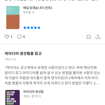
다.
(그러고 보니 얼마전 읽은 고명환 작가의 책도 위안을 줬었다.)
매일 읽겠습니다 (민트)
책을 읽고 기억 안 날수 있지만 한 줄씩 읽으면서 생각하며 작가의
글
황보름 저
글이랑 대화 나누는 시간이 독자에겐 좋은 시간이고 헛된 시간이 아
쓴
니라 했다.
믿고 가는거다.
그걸 단순 자기 위안이 아닌 매일 책을 읽
이
으면서 깨닫고 깨닫는 시간이 중요한거였다.
이 책에서 이야기해 준
것처럼 요즘 책의 바다에 오롯이 집중이 안 될수도 있다. 하지만 좌
절 하지 말고 책이란 바다에 빠져보고 매일 읽어보고자한다.
이 리뷰
1
0
좋
댓
작
저장후 종이책을 구매할거다.
매일 스마트폰으로 읽고,듣고는 있지
아
글
성
만 고마운 책은 사고 싶은게 당연하다 싶다.
작가님 휴남동 서점도 잘
요
일
읽었습니다~.
아이디어 생산법을 읽고
작
2023.7.6
성
?
책저자는 광고계에서 유명한 사람이었다고 한다. 무려 백년전에
일
말이다.
광고 아이디어를 쉽게 낼 수 있는 방법을 물어본 사람이 있는
데 이말이 처음엔 대수롭지 않게 생각되었으나
계속해서 저자 머리
속을 멤돌아 이렇게 책까지 오게 되었다고 한다.
방법은 이렇다..
1.자
료를 수집하라.
제일 기본적인내용이다. 부가적 방법으론 인덱스카
아이디어 생산법
드,신문스크랩북등(예를 든게 셜록홈즈의 스크랩북이다.) 을 활용
글
제임스 웹 영 저
해라고 한다. 기본적인게 제일 어렵다고 하지 않던가! 기본에 충실
쓴
해보자.
2.정신적으로 소화하라.
자료를 모았으니 이제 이 자료를 꼭
이