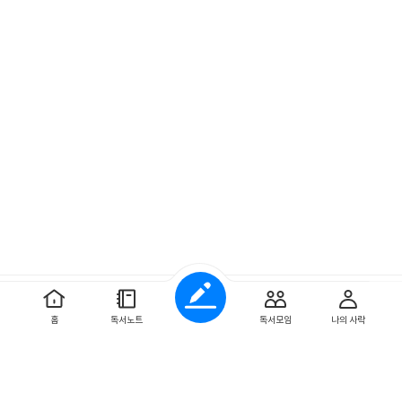
예스이십사 ㈜
사업자 정보
홈
독서노트
독서모임
나의 사락
개인정보처리방침
이용약관
문의하기
Copyright ⓒYES24 Corp. All Rights Reserved.