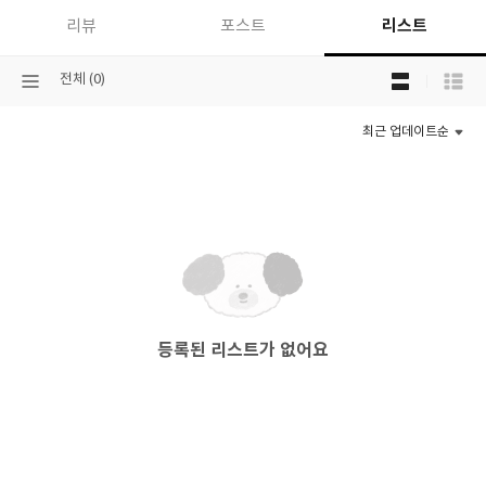
리스트
리뷰
포스트
목
선
전체 (0)
록
택
보
된
기
최근 업데이트순
분
선
류
택
등록된 리스트가 없어요