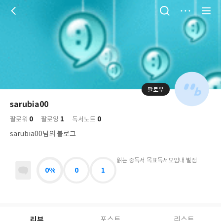
저
장
팔로우
나
의
sarubia00
님
대
사
0
1
0
의
팔로워
팔로잉
독서노트
표
락
사
사
배
sarubia00님의 블로그
진
경
락
읽는 중
독서 목표
독서모임
내 별점
0%
0
1
리뷰
포스트
리스트