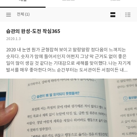
목
선
전체 (1)
록
택
보
된
기
습관의 완성-도전 작심365
분
선
류
택
작
2020.1.3
성
2020 내 눈엔 뭔가 균형잡혀 보이고 말랑말랑 정다움이 느껴지는
일
숫자다. 숫자가 맘에 들어서인지 어쩐지 그냥 막 근거도 없이 좋은
일이 많이 생길 것 같다는 기대감으로 새해를 맞이했다. 나는 자기계
발서를 매우 좋아한다.어느 순간부터는 도서관이든 서점이든 내가
머무는 곳은 항상 자기계발서 코너였다.누군가가 자신의 경험과 오
랜 연구의 결과로 중요한 사실을 알려주고 방법을 가르쳐주는 자기
계발서.배우고 실천하며 끊임없이 성장해나가는 것이 내 삶의 큰 기
쁨이기 때문이다. 2020 새해에 처음 읽은 책도 나를 더 성장시켜 줄
수 있는 바로 이 <습관의 완성>이다. "새해에 꼭 이루고 싶은 것이
있다면 무엇이니?"학원에서 근무하는터라 학생들에게 물어본
다."5킬로 살빼기요""학교에서 전교 5등안에 들기요""해외여행가
서 영어로 대화할 수 있을 정도로 실력 늘리기요""원하는 고등학교
가기요"학생신분이라 공부에 관련된 게 많다.열심히 노력하는 아이