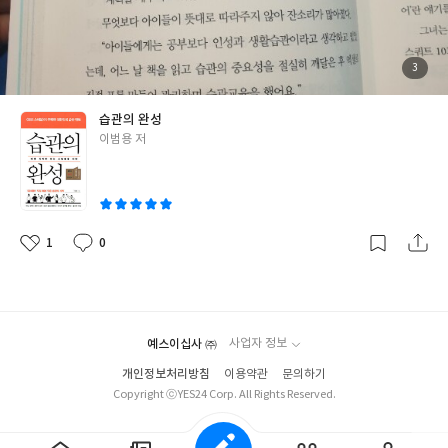
들의 바램이 꼭 이루어지길 바란다.나 역시 올해의 목표가 있다.목표
가 작심삼일로 흐지부지 하지 않고 꼭 실천하기를 강력히 원해서 선
택한 책이다. <일상이 바쁜 대한민국 보통 사람 누구나 생활속에서
쉽게 적용해 습관을 완성할 수 있는 습관전략>평범한 사람들이 습
첨
3
부
관실천을 통해 하루를 변화시킴으로써 가슴뛰는 삶을 살 수 있도록
된
사
진
돕고 용기를 회복하고 자신을 더욱 사랑하기를 바란다는 싶다는 작
습관의 완성
가의 말이 마음에 쏙 든다. 새해결심을 지키며 성공한 사람이 겨우
글
이범용 저
8%라니...그중 하나는 나임이 분명했는데 올해는 꼭 그 8%안에 들
쓴
고 싶다.또한 간헐적이면 안되고 100% 습관에 성공해야 변화한다
이
니 부담도 되지만 그 정도는 해야 뭔가 획기적인 변화가 가능하겠다
싶어 단단히 다짐을 해야겠다싶다. "성공하기 위한 노하우가 분명
한데도 실제 행동에 옮기는 사람은 1%밖에 되지 않는다. 그러므로
1
0
좋
댓
작
성공하는 것은 간단하다."이민규의<끌리는 사람은 1%가 다르다>
아
글
성
요
일
에 나오는 글도 생각났다.자기계발서는 비슷비슷한 내용과 어차피
뻔한 내용이라고 하는 사람도 있지만 나는 오히려 그래서 더 진실이
라고 생각한다.용기도 주고 동기부여도 되고 열정도 끌어올려준다.
예스이십사 ㈜
사업자 정보
결국엔 아무리 좋은거라도 실천을 해야 하는 거다.우리나라 평범한
500명의 성공사례로 실질적인 방법을 알려주니 나에겐 딱 필요한
개인정보처리방침
이용약관
문의하기
Copyright ⓒYES24 Corp. All Rights Reserved.
책이다. 일전에 <버츄 프로젝트>라는 책을 읽다가 가슴에 확 와닿
는 질문이 있었다."당신의 삶이 얼마 남지 않았다면 꼭 하고 싶은 일
은 무엇입니까?"새롭지도 않고 처음보는 질문도 아닌데 새삼 훅 중