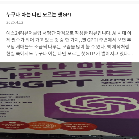
요
일
누구나 아는 나만 모르는 챗GPT
작
2026.4.12
성
예스24리뷰어클럽 서평단 자격으로 작성한 리뷰입니다. AI 시대 이
일
제 필수가 되어 가고 있는 것 중 한 가지,,챗 GPT! 주변에서 보면 부
모님 세대들도 조금씩 다루는 모습을 많이 볼 수 있다. 책 제목처럼
현실 속에서도 누구나 아는 나만 모르는 챗GTP 가 벌어지고 있다.
같은 프로그램을 이용하여 똑같은 결과를 낼 수 없는 것을 경험한 적
이 여러번이다. 유용한 프로그램이지만 어떻게 질문을 잘 해야하는
지가 중요한 것 같다, 이 책은 5060대를 중점으로 삼았지만, 6070
세대에게 더 적합한 것 같다. 특히 70세대들도 요즘은 스마트폰에
익숙해지고 많이들 활용하고 계시니까 챗GPT를 추천해본다. 하나
하나 천천히 따라하다 보면 70세대 이상의 어르신들도 AI시대를 즐
길 수 있을 것 같다. 젊은 세대처럼 제대로 활용하긴 어려울 수 있겠
지만 간단한 질문들을 하면서 혼자 계시는 시간에 대화 상대를 찾을
수도 있어 좋을 것 같다. 그래서 우선 엄마의 스마트폰에 챗GPtGPt
를 깔고 가입을 해 드렸다. 나 같은 경우는 업무에 도움이 될 수 있도
록 제 6장 챗GPT로 데이터 정리하고 업무 문서 만들기가 가장 유용
했다. '보고서 형식 알악보고 PDF를 슬라이드 형식으로 정리하자'