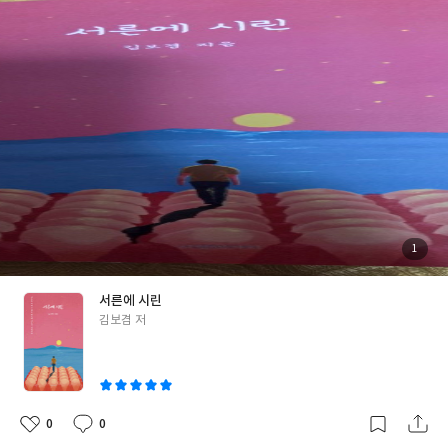
르는 게 더 많았던 것 같다. 고민하고 방황하고 포기도 하고 안정된
시절이 아니었던 것 같다. 누군가는 맞이할 서른이고, 누군가는 저
만치 뒤로 추억을 남긴 서른이다. 작가의 '서른을 아끼고 싶은 마음
에 서른이 시립니다' 말처럼 서른이 시린 것 같다. '하루를 시작하는
데 필요한 것은 한 움큼의 용기였다. 하루가 가면 하루가 들어왔다'
'아직 꿈을 향해 가야 할 길은 멀지만 사랑하는 가족이 있고, 사랑하
는 내가 있다는 것만으로도 꿈을 향해 나아갈 힘을 얻는다.' 이젠 서
른이 아닌 마흔을 °°°°예순을 °°°구순을 보내며 처음 맞는 서른처
럼 아끼며 살 수 있도록 해야겠다
첨
1
부
된
사
진
서른에 시린
글
김보겸 저
쓴
이
0
0
좋
댓
작
아
글
성