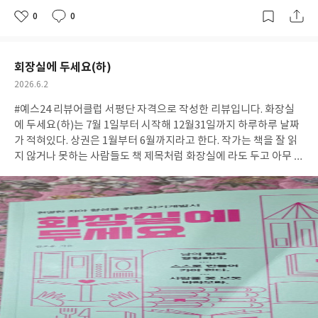
0
0
좋
댓
작
아
글
성
요
일
회장실에 두세요(하)
작
2026.6.2
성
#예스24 리뷰어클럽 서평단 자격으로 작성한 리뷰입니다. 화장실
일
에 두세요(하)는 7월 1일부터 시작해 12월31일까지 하루하루 날짜
가 적혀있다. 상권은 1월부터 6월까지라고 한다. 작가는 책을 잘 읽
지 않거나 못하는 사람들도 책 제목처럼 화장실에 라도 두고 아무 때
나 읽어서 최소 1년에 2권의 책을 읽었으면 하는 바람으로 썼다고
한다. 책을 펼치기 전 화장실에 두세요라는 제목 때문에 책도 가볍고
내용도 부담 없는 줄 알았는데 6개월의 이야기가 담겨 있는 내용도
묵직한 책 같았다. 하지만 어떤 날은 산문으로, 어떤 날은 시로 되어
있어 책을 읽을 때마다 생각을 하고 잠시 머무르며 소중한 시간을 만
들어 갈 수 있을 것 같다. 하루 한 장을 다 읽지 않더라도, 또는 일 주
일 이상의 내용을 읽으며 바쁜 일상에어 잠시 멈추어 생각에 잠겨보
면 좋을 것 같다. 책의 내용은 처음 제목만 봤을 때 너무 부담없는 내
용일 거라 생각하고 보아서 그런 지 살짝 어려운 것 같기도 하고 무
거운 것 같기도 하다. 그리고 너, 네가 라는 인칭을 사용하여 작가가