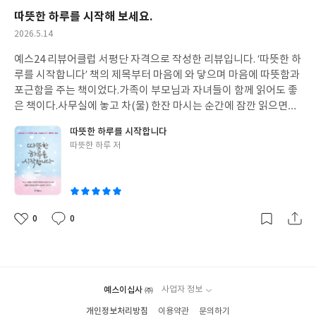
따뜻한 하루를 시작해 보세요.
작
2026.5.14
성
예스24 리뷰어클럽 서평단 자격으로 작성한 리뷰입니다. ‘따뜻한 하
일
루를 시작합니다’ 책의 제목부터 마음에 와 닿으며 마음에 따뜻함과
포근함을 주는 책이었다.가족이 부모님과 자녀들이 함께 읽어도 좋
은 책이다.사무실에 놓고 차(물) 한잔 마시는 순간에 잠깐 읽으면서
생각에 잠겨 보아도 좋을 것 같다.100가지 이야기를 처음부터 차례
따뜻한 하루를 시작합니다
대로 읽지 않고 마음에 드는 제목을 선택하여 읽거나 아무 페이지나
글
따뜻한 하루 저
펼쳐서 읽어도 부담없이 읽으면서 마음에 따뜻함과 행복을 전달해
쓴
줄 수 있는 내용이다.각 이야기 끝에는 오늘의 명언도 있어서 강의나
이
전달(지도)하는 입장에 있을 때 예화 등으로 활용하면 더 없이 좋을
것 같다. 22 할머니의 지갑....지갑을 찾아준 사람에게 지혜롭게 사례
를 하는 모습과 그 속에서 할머니의 지혜와 사랑을 깨닫는 손자이야
0
0
좋
댓
작
기56 속도를 줄여야 사라이 보인다.... 인생에서 속도를 줄이는 것이
아
글
성
중요합니다. 속도를 줄이면 삶이 평온해지는데 감사와 행복은 그 속
요
일
에서 자연스레 피어날 것입니다. 오늘의 명언 중....매일 한 가지씩 기
뻐할 것을 찾아라.다음에는 두 가지를 찾아라.다음에는 세 가지.다음
예스이십사 ㈜
사업자 정보
에는 한 시간에 하나,다음에는 매 순간에 하나,그러면 당신은 행복
의 비결을 터득하게 될 것이다. -오리슨 스웨트 마든- 100가지 이야
개인정보처리방침
이용약관
문의하기