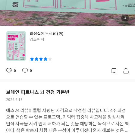
읽는 사람에게 얘기하는 것 같아 생각에 더 접근을 할 수 있게 하는
것 같다.매일의 날짜에 그날의 제목이 있다. 7月 27日 책에서 너의
일부를 발견한다-글자 하나에 숨겨진너의 일부를 찾아내고, 웃고,
첨
3
부
울고, 생각하라. .... 언젠가, 이 발견들이 쌓어 너를 더 단단하고, 더
된
사
진
다채로운 사람으로 만들어 줄 것이다. 책은 단순한 종이가 아니라,
화장실에 두세요 (하)
너 자신을 만나는 가장 재미난 통로이다. 집이나 사무실 손 닿기 좋
글
김조훈 저
은 장소에 놓고 하루하루 읽으면 좋을 것 같다
쓴
이
0
0
좋
댓
작
아
글
성
요
일
브레인 피트니스 뇌 건겅 기본반
작
2026.6.19
성
예스24 리뷰어클럽 서평단 자격으로 작성한 리뷰입니다. 4주 과정
일
으로 언습할 수 있는 프로그램, 기억력 집중례 사고례을 형상시켜
인직 자극을 시켜 인지 저하가 되는 것을 예방하는 목적으로 사온 책
이다. 책은 학습지 처럼 내용 구성이 이루어졌다혼자 해보는 것은 좀