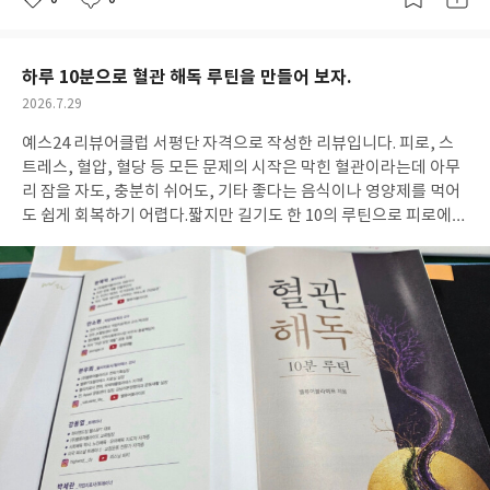
좋
댓
작
아
글
성
요
일
하루 10분으로 혈관 해독 루틴을 만들어 보자.
작
2026.7.29
성
예스24 리뷰어클럽 서평단 자격으로 작성한 리뷰입니다. 피로, 스
일
트레스, 혈압, 혈당 등 모든 문제의 시작은 막힌 혈관이라는데 아무
리 잠을 자도, 충분히 쉬어도, 기타 좋다는 음식이나 영양제를 먹어
도 쉽게 회복하기 어렵다.짧지만 길기도 한 10의 루틴으로 피로에
지친 몸을 살리는 습관을 길들이는 데 도움이 되는 책인 것 같다.주
식회사 밸류어블라이프의 물리치료사, 작업치료사(교수), 트레이
너들이 약 5만 명을 만나며 쌓아온 치료와 교육 경험을 바탕으로 혈
관 건강을 일상에서 이해하고 관리할 수 있도록 구성되었고, 만성질
환과 혈관 건강, 재활 운동, 통증 관리, 자세와 움직임, 이완과 테라
피 등을 각자의 경험을 바탕으로 필요한 방법만 담았다. 혈관 건강은
특별한 방법보다 매일 반복되는 작은 실천에서 시작된다고 한다.그
냥 읽고 지나치지 말고 필요할 때마다 자주 펼쳐보고 실천해 보면 좋
을 것 같은 책이다. ‘당신의 피곤함은 의지 부족이 아니다. 단지 순환
이 멈춰 있었던 시간의 기록일 뿐이다. 길을 열면 흐르고, 흐르면 회
복된다. 스트레스를 없애려 하기보다, 혈관을 풀자, 오늘, 작은 신호