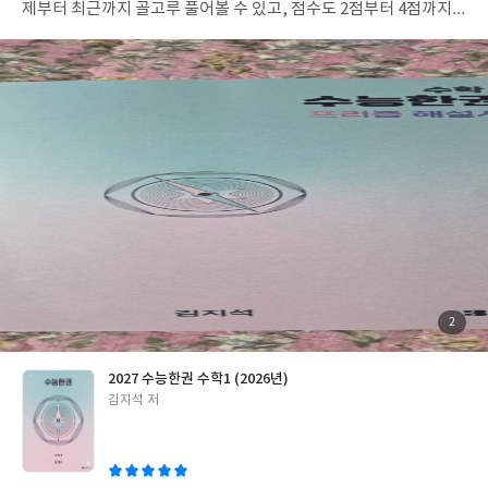
제부터 최근까지 골고루 풀어볼 수 있고, 점수도 2점부터 4점까지
골고루 있어 모든 실력의 학생들이 풀어보기에 좋을 것 같다.문제만
있는 문제집과 해설을 자세히 설명하는 프리즘 해설서로 분리되어
있다.이책을 6일 완성 과정으로 안내하고 있는데 모든 학생들이 이
대로 따라 풀기에는 벅찰 것 같다.안내대로 6일 완성을 하면 좋겠지
만 그래도 꾸준히 자신의 실력 등에 맞추어 수학1전체의 문제를 풀
어보면 좋을 것 같다.해설서는 연필로 깔끔하게 정리한 것처럼 색을
구분하여 정리해 주어서 혼자 볼때도 이해가 조금이라도 더 될 것 같
다.수업시간 선생님이 설명할 때 색분필을 사용하며 설명해 주시는
것 같은 느낌이 든다.실력이 조금 부족하더라도 제시된 6일 과정을
따라해보되 모든 문제를 다 풀려고 하지말고 2점짜리 문제라도 열
심히 도전해 보면 전체과정의 기출문제들로 자신의 실력을 가다듬
을 수 있을 것 같다.수능을 준비하며 문제집을 만나는 모두에게 유익
한 문제집이다. *예스24 리뷰어클럽 서평단 자격으로 작성한 리뷰
첨
2
부
입니다.
된
사
진
2027 수능한권 수학1 (2026년)
글
김지석 저
쓴
이