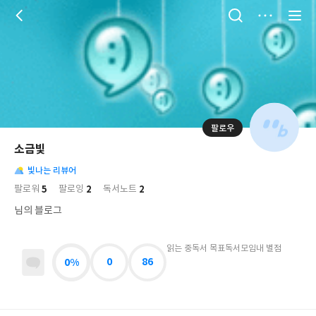
저
장
팔로우
나
의
소금빛
님
대
사
의
빛나는 리뷰어
표
락
사
사
배
5
2
2
팔로워
팔로잉
독서노트
진
경
락
님의 블로그
읽는 중
독서 목표
독서모임
내 별점
0%
0
86