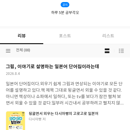
공지
하루 5분 공부각오
리뷰
포스트
리스트
목
선
전체 (88)
록
택
보
된
기
그림, 이야기로 설명하는 일본어 단어집이라는데
분
선
류
택
작
2026.8.4
성
일본어 단어집이다.외우기 쉽게 그림과 연상되는 이야기로 모든 단
일
어를 설명하고 있다.책 제목 그대로 뒹글면서 외울 수 있을 것 같다.
아니면 책상이나 쇼파에서 일하다, 또는 tv를 보다가 잠깐 펼쳐 보
면서 외울 수 있을 것 같다.일부러 시간내서 공부하려고 펼치지 않아
도 부담없이 단어 공부를 하면 될 것 같다.조금은 억지스럽게 그림과
뒹굴면서 외우는 다시마빵의 고로고로 일본어
이야기를 통해 단어를 설명하는 느낌도 있는 것 같다. 단어수는 너무
글
다시마빵 저
적은편이다.그게 너무 아쉽다.그림은 좀 작게 그리거나 일부 단어는
쓴
없어도 괜찮을 것 같다.그대신 단어수를 늘리거나 설명하고 있는 단
이