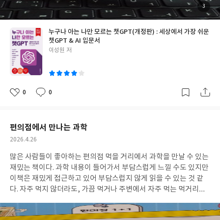
그림도 그리고 노래도 만들고 문제도 풀어주고 별의별것을 다 하지
첨
3
부
만 이끌려가지 말고 내가 챗챗GPT를 이끌고 갈 수 있도록 해야할
된
사
진
것이다. 원하는 답볍을 끌어내는 다섯가지 방법 개인 맞춤 설정하기
누구나 아는 나만 모르는 챗GPT(개정판) : 세상에서 가장 쉬운
챗GPT에게 역할을 부여하기 질문을 질문하기 꼬리에 꼬리를 무는
챗GPT & AI 입문서
질문을 하기 예시를 들기: 단순한 질문도 구체적으로 하고 지시-예
글
이성원 저
시-질문 공식 쓰기 이런 방법을 따라하며 연습을 해서 잘 활요해보
쓴
이
면 좋을 것 같다
0
0
좋
댓
작
아
글
성
요
일
편의점에서 만나는 과학
작
2026.4.26
성
많은 사람들이 좋아하는 편의점 먹을 거리에서 과학을 만날 수 있는
일
재밌는 책이다. 과학 내용이 들어가서 부담스럽게 느낄 수도 있지만
이책은 재밌게 접근하고 있어 부담스럽지 않게 읽을 수 있는 것 같
다. 자주 먹지 않더라도, 가끔 먹거나 주변에서 자주 먹는 먹거리를
소재로 다루고 있어 친근한 느낌도 주는 책이다. 집 앞에 있는 편의
점에 들러 구경이라도 하고 나와서 책을 읽어도 좋을 것 같다. 책을