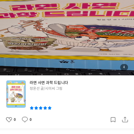
읽을 때도 처음부터 차례대로 읽지 않아도 좋은 것 같다. 무언가 먹
을 때 그것에 관련된 부분만 읽고 그에 관련된 과학 이야기를 만나도
괜찮을 것 같다. 과자 코너-새우깡, 꿀버터칩, 초코파이 등 라면&간
식 코너-육개장컵라면, 햅반, 시리얼, 딸기잼 등 유제품&아이스크
림 코너-바나나우유, 두유, 구슬아이스크림 등 음료&냉장 코너-포
도 주스, 사이다ㅡ 샌드위치, 김밥, 핫바 등 익숙한 먹을 거리들을
선명하고 재밌는 그림과 함께 그 속에 담겨 있는 과학이야기를 어렵
지 않게 얘기해 주고 있어 이책을 읽으면서 간단한 과학 상식을 만나
고, 혹시 더 궁금하다면 다른 책(교과서 등)이나 인터넷을 활용하여
찾아보며 자기주도 학습을 하는데 도움이 될 것 같다. 아! 이책 내용
중 살짝 아쉬운 부분이 있었다.13쪽에서 새우깡, 갈매기 이야기를
첨
4
부
할 때 보통 어른 몸무게 70킬로그램으로 소개한 부분을 초등학생 보
된
사
진
통 몸무게로 하거나 두가지를 같이 했으면 더 좋았을 것 같다. 예스2
라면 사면 과학 드립니다
4 리뷰어클럽 서평단 자격으로 작성한 리뷰입니다.
글
정윤선 글/시미씨 그림
쓴
이
0
0
좋
댓
작
아
글
성
요
일