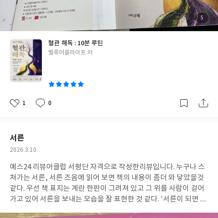
하나로도 몸은 반등한다. 그리고 그 작은 반응이 당신의 내일을 바꾼
다.’......(53쪽) ‘[잠을 못 자는 사람이 아니라 ’못 자는 상태‘일 뿐이다]
첨
5
부
중요한 것은 잠을 잘 자는 사람이 되는 것이 아니라, 몸이 잘들 수 있
된
사
진
는 상태로 돌아오는 것이다.... 몸은 항상 회복의 방향을 알고 있고,
혈관 해독 : 10분 루틴
작은 변화에도 반응한다. 오늘 조금 덜 자더라도, 몸이 편안해지는
글
밸류어블라이프 저
순간이 있었다면 그것만으로도 충분하다......(171쪽) 여러 가지 마사
쓴
지, 스트레칭 자세 사진을 틈틈이 살펴보고(일부 사진에는 동영상
이
을 연결해 볼 수 있는 큐알코드도 있음) 사무실이나 집 등 다양한 장
소에서 하루 10분! 10분을 하기 어렵다면 1분이라도 자주 따라 해
보면서 해독을 위한 내 몸의 습관을 만들어 가보면 어떨까 한다. 감
1
0
좋
댓
작
정 사용 설명서와 갱년기와 몸의 리듬 다시 세우기라는 파트를 통해
아
글
성
요
일
각각의 상황에 증상들을 체크해 보면서 나를 다독여 주고 조금씩 하
루하루 달라지는 나를 지켜 나가야겠다. 특히 운동을 거의 하지 못하
서른
는 사무실 근무하는 분들이 이 책을 읽어보고 스트레칭도 따라 해 보
작
2026.3.10
면서 혈관해독 하루10분의 루틴으로 만들어 보면 좋을 것 같다.
성
예스24 리뷰어클럽 서평단 자격으로 작성한리뷰입니다.
누구나 스
일
쳐가는 서른, 서른 즈음에 읽어 보면 책의 내용이 좀더 와 닿았을것
같다. 우선 책 표지는 계란 한판이 그려져 있고 그 위를 사람이 걸어
가고 있어 서른을 보내는 모습을 잘 표현한 것 같다. '서른이 되면 사
는 게 선명할 줄 알았는데 여전히 모르는 게 더 많다' 나의 서른은 모