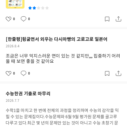
어와 유사하거나 반대되거나 하는 것들을 더 추가 되었으면 좋을 것
같다. 오히려 그림이나 연상되도록 설명하는 글을 읽다가 더 혼돈이
될 수도 있을 것 같다.신중히 고른다고 고른 책인데,,, 아쉬움이 많
0
0
좋
댓
작
은 책이다.
아
글
성
요
일
[한줄평]뒹굴면서 외우는 다시마빵의 고로고로 일본어
작
2026.8.4
성
조금은 너무 억지스러운 면이 있는 것 같지만,,, 집중하기 어려
일
울 때 보면 좋을 것 같아요
0
0
좋
댓
작
아
글
성
요
일
수능한권 기출로 마무리
작
2026.7.7
성
수학1을 마치고 한 번에 전체의 과정을 정리하며 수능의 감각을 익
일
힐 수 있는 문제집이다.수능문제와 6월 9월 평가원 문제를 골고루
다루고 있다.최근 몇 년의 문제만 있는 것이 아니고 수능 초창기 문