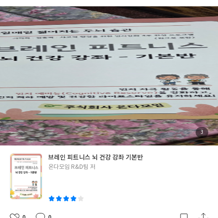
지루하고 심심하고 재미가 없을 건 같다.동아리 같은 작은 규모의 단
체에서 여러 구성원들이 같이 해보면 좋을 것 같다.이때 누군가 이끌
며 같이 재밌게 해보면 좋을 것 같다 게임 형식으로 즐기며 해 보면
더 효과적일 것 같다 부모님 나이대는 혼자 연습하기 어려울 것 같지
만 가족끼리 함께 하면 도움이 될것이다
첨
3
부
된
사
진
브레인 피트니스 뇌 건강 강좌 기본반
글
온다모임 R&D팀 저
쓴
이
0
0