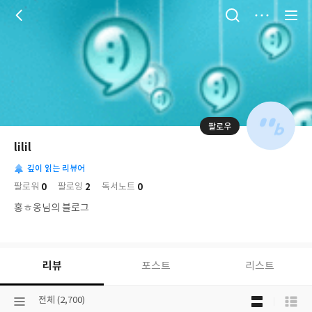
저
장
팔로우
나
의
lilil
님
대
사
의
깊이 읽는 리뷰어
표
락
사
사
배
0
2
0
팔로워
팔로잉
독서노트
진
경
락
홍ㅎ옹님의 블로그
리뷰
포스트
리스트
목
선
전체 (2,700)
록