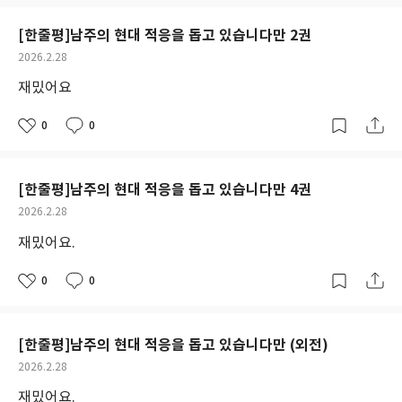
택
보
된
기
[한줄평]남주의 현대 적응을 돕고 있습니다만 2권
분
선
류
택
작
2026.2.28
성
재밌어요
일
0
0
좋
댓
작
아
글
성
요
일
[한줄평]남주의 현대 적응을 돕고 있습니다만 4권
작
2026.2.28
성
재밌어요.
일
0
0
좋
댓
작
아
글
성
요
일
[한줄평]남주의 현대 적응을 돕고 있습니다만 (외전)
작
2026.2.28
성
재밌어요.
일