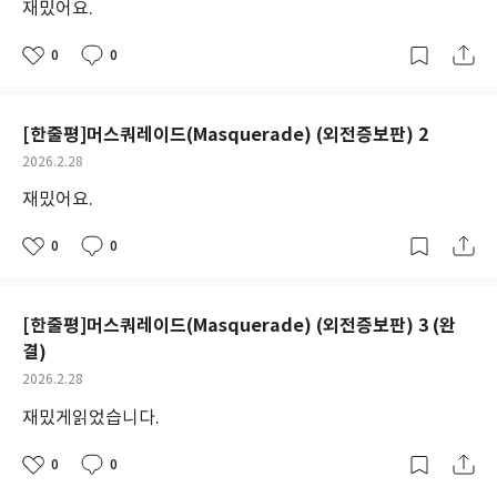
재밌어요.
일
0
0
좋
댓
작
아
글
성
요
일
[한줄평]머스쿼레이드(Masquerade) (외전증보판) 2
작
2026.2.28
성
재밌어요.
일
0
0
좋
댓
작
아
글
성
요
일
[한줄평]머스쿼레이드(Masquerade) (외전증보판) 3 (완
결)
작
2026.2.28
성
재밌게읽었습니다.
일
0
0
좋
댓
작
아
글
성