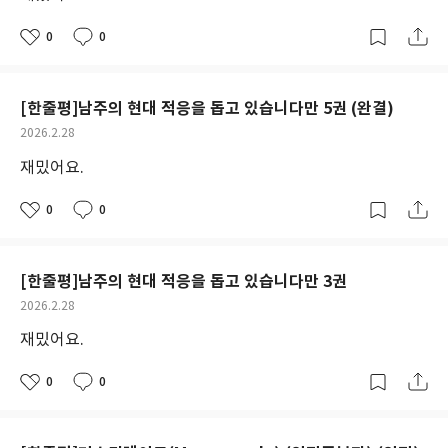
0
0
좋
댓
작
아
글
성
요
일
[한줄평]남주의 현대 적응을 돕고 있습니다만 5권 (완결)
작
2026.2.28
성
재밌어요.
일
0
0
좋
댓
작
아
글
성
요
일
[한줄평]남주의 현대 적응을 돕고 있습니다만 3권
작
2026.2.28
성
재밌어요.
일
0
0
좋
댓
작
아
글
성
요
일