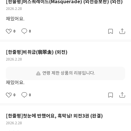
[한줄평]머스쿼레이드(Masquerade) (외전증보판) (외전)
작
2026.2.28
성
재밌어요.
일
0
0
좋
댓
작
아
글
성
요
일
[한줄평]비취금(翡翠衾) (외전)
작
2026.2.28
성
일
연령 제한 상품의 리뷰입니다.
재밌어요.
0
0
좋
댓
작
아
글
성
요
일
[한줄평]첫눈에 반했어요, 흑막님! 외전3권 (완결)
작
2026.2.28
성