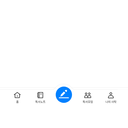
예스이십사 ㈜
사업자 정보
홈
독서노트
독서모임
나의 사락
개인정보처리방침
이용약관
문의하기
Copyright ⓒYES24 Corp. All Rights Reserved.