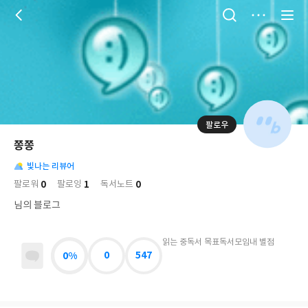
저
장
팔로우
나
의
쫑쫑
님
대
사
의
빛나는 리뷰어
표
락
사
사
배
0
1
0
팔로워
팔로잉
독서노트
진
경
락
님의 블로그
읽는 중
독서 목표
독서모임
내 별점
0%
0
547