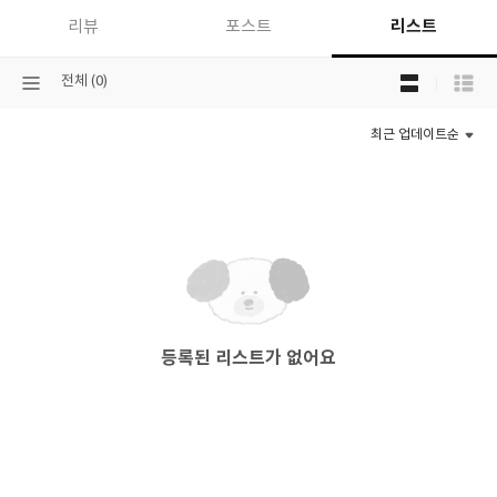
리스트
리뷰
포스트
목
선
전체 (0)
록
택
보
된
기
최근 업데이트순
분
선
류
택
등록된 리스트가 없어요