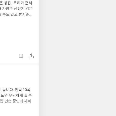
은 빵집, 우리가 흔히
가 가장 관심있게 읽은
를 수도 있고 빵지순례
은 올데이 베이커리 카
지 도구, 빵과 함께 먹
 눈으로 즐기면서 맛
듭니다. 전곡 10곡
정도면 무난하게 칠 수
팝 연습 중인데 재미