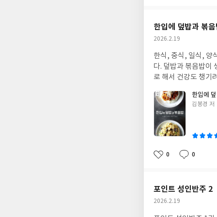
아
글
성
요
일
한입에 덮밥과 볶음밥
작
2026.2.19
성
한식, 중식, 일식, 
일
다. 덮밥과 볶음밥이 
로 해서 건강도 챙기
한입에 덮
글
김봉경 저
쓴
이
0
0
좋
댓
작
아
글
성
요
일
포인트 성인반주 2
작
2026.2.19
성