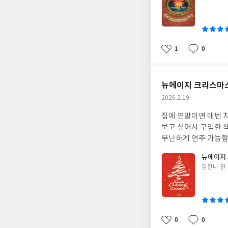
쓴
이
1
0
좋
댓
작
아
글
성
요
일
뉴에이지 크리스마
작
2026.2.19
성
집에 연말이면 매번 
일
보고 싶어서 구입한 
무난하게 연주 가능합
뉴에이지
글
김한나 편
쓴
이
0
0
좋
댓
작