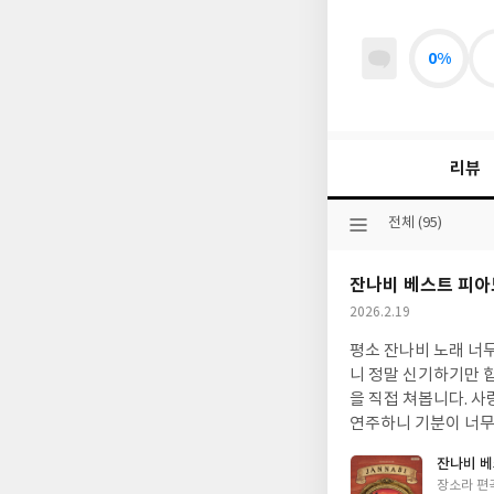
0%
리뷰
선
전체 (95)
택
된
잔나비 베스트 피아
분
류
작
2026.2.19
성
평소 잔나비 노래 너
일
니 정말 신기하기만 
을 직접 쳐봅니다. 
연주하니 기분이 너무
잔나비 베
글
장소라 편