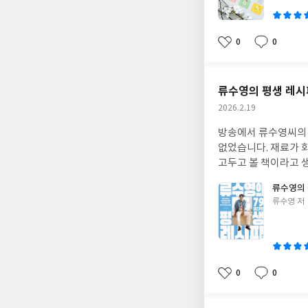
쓴
이
0
0
좋
댓
작
아
글
성
요
일
류수영의 평생 레시피
작
2026.2.19
성
방송에서 류수영씨의 
일
없었습니다. 재료가 
고두고 볼 책이라고 생각
류수영의 
글
류수영 저
쓴
이
0
0
좋
댓
작
아
글
성
요
일