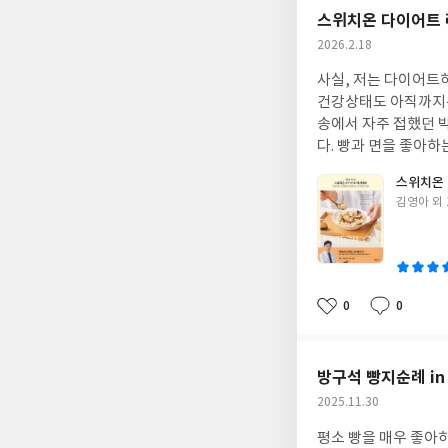
스위치온 다이어트 
작
2026.2.18
성
사실, 저는 다이어트
일
건강상태도 아직까지는
송에서 자주 접했던 
다. 빵과 면을 좋아
될 것 같습니다.
스위치온
글
김영아 외 
쓴
이
0
0
좋
댓
작
아
글
성
요
일
방구석 빵지순례 in
작
2025.11.30
성
평소 빵을 매우 좋아하
일