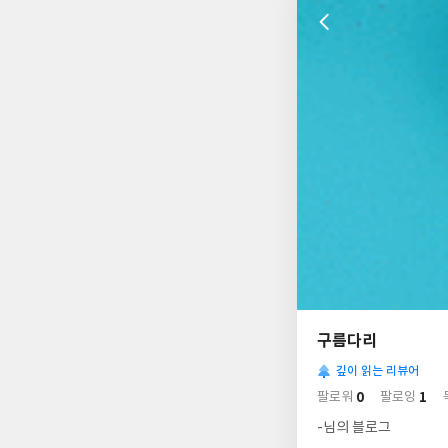
나
의
구름다리
님
사
의
깊이 읽는 리뷰어
락
사
배
0
1
팔로워
팔로잉
경
락
-님의 블로그