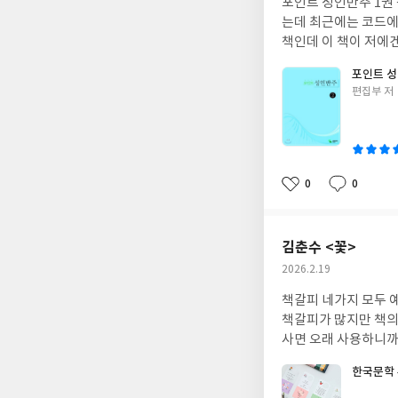
포인트 성인반주 1권
일
는데 최근에는 코드에
책인데 이 책이 저에
포인트 성
글
편집부 저
쓴
이
0
0
좋
댓
작
아
글
성
요
일
김춘수 <꽃>
작
2026.2.19
성
책갈피 네가지 모두 
일
책갈피가 많지만 책의
사면 오래 사용하니까
한국문학 
글