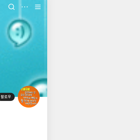
저
장
팔로우
대
표
사
진