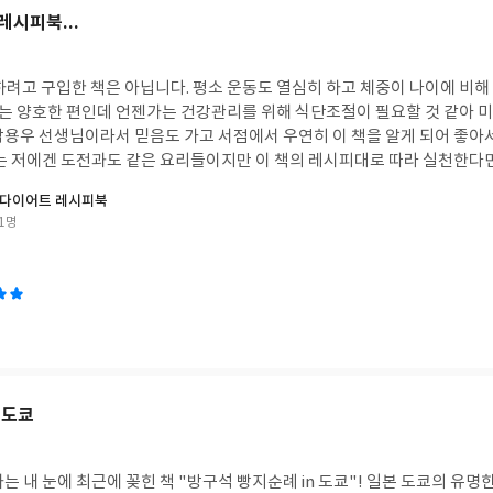
레시피북...
하려고 구입한 책은 아닙니다. 평소 운동도 열심히 하고 체중이 나이에 비해
 양호한 편인데 언젠가는 건강관리를 위해 식단조절이 필요할 것 같아 미
박용우 선생님이라서 믿음도 가고 서점에서 우연히 이 책을 알게 되어 좋아
하는 저에겐 도전과도 같은 요리들이지만 이 책의 레시피대로 따라 실천한다
 다이어트 레시피북
1명
 도쿄
는 내 눈에 최근에 꽂힌 책 "방구석 빵지순례 in 도쿄"! 일본 도쿄의 유명