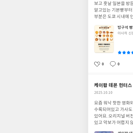
보고 훗날 일본을 방문
알고있는 기본빵부터 
부분은 도쿄 시내에 
목적으로 방문해도 좋을
방구석 빵
페들, 휴일에 찾아가면
글
아사히 신
으면 더 맛을 더할 
쓴
이
0
0
좋
댓
작
아
글
성
요
일
케이팝 데몬 헌터스
작
2025.10.10
성
요즘 워낙 핫한 영화와
일
수록되어있고 가사도 있
있어요. 오리지널 버
있고 악보가 어렵지 