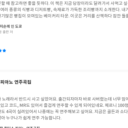
할 때 참고하면 좋을 듯하다. 이 책은 지금 당장이라도 달려가서 사먹고 싶
여러 종류의 식빵과 디저트빵, 속재료가 가득한 조리빵까지 소개한다. 내
인기많은 빵집이 모여있는 베이커리 타운. 이곳은 거리를 산책하다 잠깐 들
 장소로 여겨진다. 그리고 모닝, 런치, 티타임, 디너 하루종일 즐기기 좋
지순례 인 도쿄
 좋을 카페들도 소개한다. 읽다보면, 틈틈이 빵 덕후들을 위해 빵의 일곱가
문 출판 저
쨈과 버터, 크림들도 알려주고 호텔 베이커리도 적혀있다. 나처럼 빵순이들은
있는 빵을 접하기위해 이 책은 한번쯤 읽어볼 만하다. #쓰고빙고 #방구석 빵지순례 in 도쿄
 피아노 연주곡집
 노래라서 반드시 사고 싶었어요. 출간되자마자 바로 사버렸는데 너무 맘에 
고 코드, MR도 있어서 즐겁게 연주할 수 있게 되어있네요. 체르니 100
전도 4곡이 실려있어서 나중에는 꼭 연주해보고 싶어요. 지금은 골든과 소다
않아 누구나가 쉽게 연주 가능합니다.