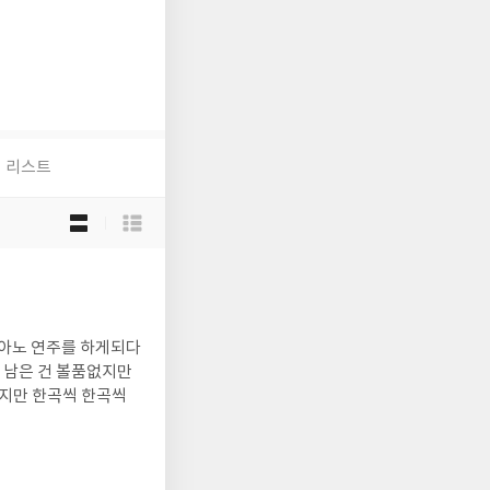
리스트
목
록
보
기
선
택
피아노 연주를 하게되다
고 남은 건 볼품없지만
툴지만 한곡씩 한곡씩