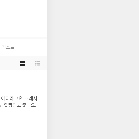
리스트
목
록
보
기
선
택
까 힐링되고 좋네요.