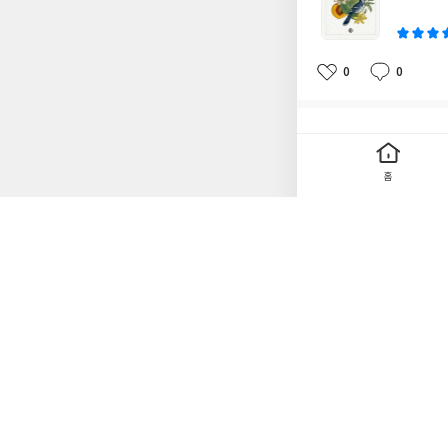
이
0
0
좋
댓
작
아
글
성
요
일
무기가 되는 알고리
작
2025.3.24
홈
성
무기가 되는 알고리즘
일
로 일하게 되는 경우가
은 결과를 얻었으면 
무기가 되
글
도널드 밀
쓴
이
0
0
좋
댓
작
아
글
성
요
일