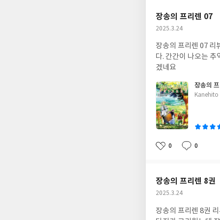
요
일
장송의 프리렌 07
작
2025.3.24
성
장송의 프리렌 07 리
일
다. 간간이 나오는 
겠네요
장송의 프
글
Kanehito
쓴
이
0
0
좋
댓
작
아
글
성
요
일
장송의 프리렌 8권
작
2025.3.24
성
장송의 프리렌 8권 
일