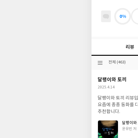
0%
리뷰
선
전체 (463)
택
된
달팽이와 토끼
분
류
작
2025.4.14
성
달팽이와 토끼 리뷰입니다. 저번에 코뿔소에 관련된 동화가 상을 받았다는 걸보고 봤는데 
일
요즘에 종종 동화를 
추천합니다.
달팽이와
글
윤유빈 저
쓴