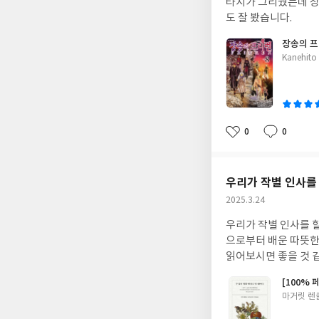
타지가 그리웠는데 장
도 잘 봤습니다.
장송의 프
글
Kanehito
쓴
이
0
0
좋
댓
작
아
글
성
요
일
우리가 작별 인사를
작
2025.3.24
성
우리가 작별 인사를 
일
으로부터 배운 따뜻한
읽어보시면 좋을 것 
[100%
글
마거릿 렌
쓴