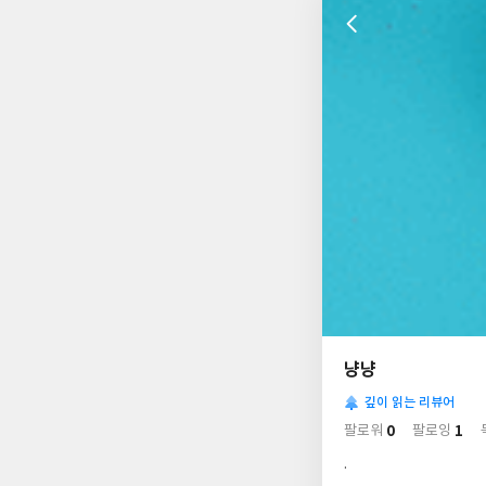
나
의
냥냥
님
사
의
깊이 읽는 리뷰어
락
사
배
0
1
팔로워
팔로잉
경
락
.