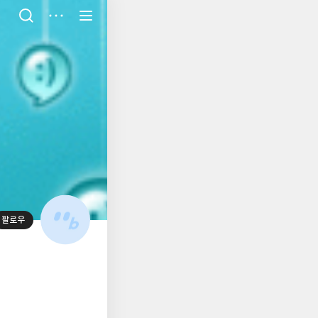
저
장
팔로우
대
표
사
진