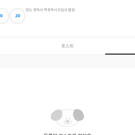
읽는 중
독서 목표
독서모임
내 별점
0
20
포스트