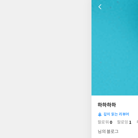
나
의
하하하하
님
사
의
깊이 읽는 리뷰어
락
사
배
0
1
팔로워
팔로잉
경
락
님의 블로그