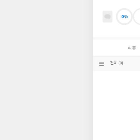
0%
리뷰
선
전체 (0)
택
된
분
류