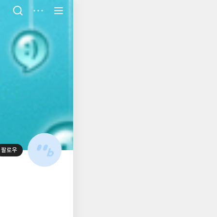
저
장
팔로우
대
표
사
진