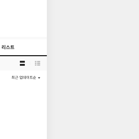
리스트
목
록
보
기
최근 업데이트순
선
택