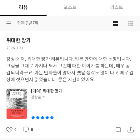
람
리뷰
포스트
리스트
과
별
목
과
선
전체 (1,578)
록
인
택
보
간
된
기
위대한 망가
분
선
류
택
작
2026.3.31
성
강상준 저, 위대한 망가 리뷰입니다. 일본 만화에 대한 논평입니다.
일
그림을 그대로 가져다 써서 그것에 대한 이야기를 하는데, 매우 공
감되더라구요. 아는 만화들이 많아서 옛날 생각도 많이 나고 매우 감
상에 젖으면서 읽었습니다. 좋은 시간이었어요.
[대여] 위대한 망가
글
강상준 저
쓴
이
0
0
좋
댓
작
아
글
성