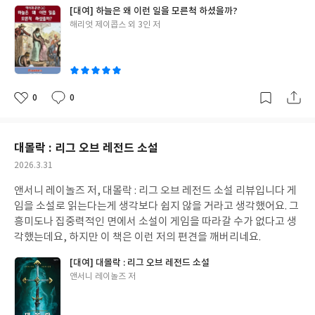
었어요.
[대여] 하늘은 왜 이런 일을 모른척 하셨을까?
글
해리엇 제이콥스 외 3인 저
쓴
이
0
0
좋
댓
작
아
글
성
요
일
대몰락 : 리그 오브 레전드 소설
작
2026.3.31
성
앤서니 레이놀즈 저, 대몰락 : 리그 오브 레전드 소설 리뷰입니다 게
일
임을 소설로 읽는다는게 생각보다 쉽지 않을 거라고 생각했어요. 그
흥미도나 집중력적인 면에서 소설이 게임을 따라갈 수가 없다고 생
각했는데요, 하지만 이 책은 이런 저의 편견을 깨버리네요.
[대여] 대몰락 : 리그 오브 레전드 소설
글
앤서니 레이놀즈 저
쓴
이