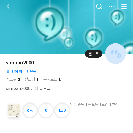
저
장
팔로우
나
의
simpan2000
님
대
사
의
깊이 읽는 리뷰어
표
락
사
사
배
0
1
1
팔로워
팔로잉
독서노트
진
경
락
simpan2000님의 블로그
읽는 중
독서 목표
독서모임
내 별점
0%
0
119
하
늘
과
바