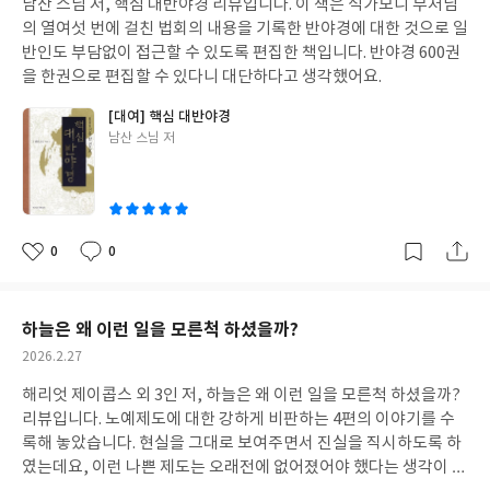
남산 스님 저, 핵심 대반야경 리뷰입니다. 이 책은 석가모니 부처님
일
의 열여섯 번에 걸친 법회의 내용을 기록한 반야경에 대한 것으로 일
반인도 부담없이 접근할 수 있도록 편집한 책입니다. 반야경 600권
을 한권으로 편집할 수 있다니 대단하다고 생각했어요.
[대여] 핵심 대반야경
글
남산 스님 저
쓴
이
0
0
좋
댓
작
아
글
성
요
일
하늘은 왜 이런 일을 모른척 하셨을까?
작
2026.2.27
성
해리엇 제이콥스 외 3인 저, 하늘은 왜 이런 일을 모른척 하셨을까?
일
리뷰입니다. 노예제도에 대한 강하게 비판하는 4편의 이야기를 수
록해 놓았습니다. 현실을 그대로 보여주면서 진실을 직시하도록 하
였는데요, 이런 나쁜 제도는 오래전에 없어졌어야 했다는 생각이 들