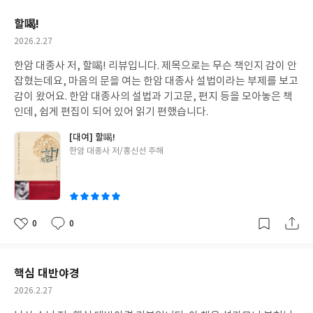
요
일
할喝!
작
2026.2.27
성
한암 대종사 저, 할喝! 리뷰입니다. 제목으로는 무슨 책인지 감이 안
일
잡혔는데요, 마음의 문을 여는 한암 대종사 설법이라는 부제를 보고
감이 왔어요. 한암 대종사의 설법과 기고문, 편지 등을 모아놓은 책
인데, 쉽게 편집이 되어 있어 읽기 편했습니다.
[대여] 할喝!
글
한암 대종사 저/홍신선 주해
쓴
이
0
0
좋
댓
작
아
글
성
요
일
핵심 대반야경
작
2026.2.27
성