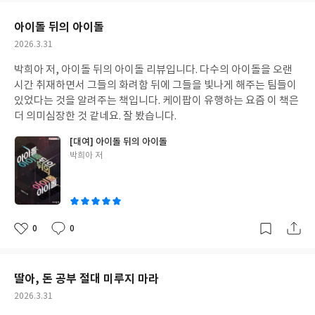
요
일
아이돌 뒤의 아이돌
작
2026.3.31
성
박희아 저, 아이돌 뒤의 아이돌 리뷰입니다. 다수의 아이돌을 오랜
일
시간 취재하면서 그들의 화려함 뒤에 그들을 빛나게 해주는 팀들이
있었다는 것을 알려주는 책입니다. 케이팝이 유행하는 요즘 이 책은
더 의미심장한 것 같네요. 잘 봤습니다.
[대여] 아이돌 뒤의 아이돌
글
박희아 저
쓴
이
0
0
좋
댓
작
아
글
성
요
일
딸아, 돈 공부 절대 미루지 마라
작
2026.3.31
성