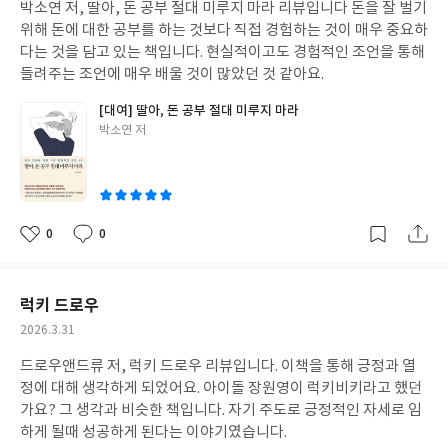
박소연 저, 딸아, 돈 공부 절대 미루지 마라 리뷰입니다 돈을 잘 벌기
일
위해 돈에 대한 공부를 하는 것보다 직접 경험하는 것이 매우 중요하
다는 것을 담고 있는 책입니다. 현실적이고도 경험적인 조언을 통해
들려주는 조언에 매우 배울 것이 많았던 것 같아요.
[대여] 딸아, 돈 공부 절대 미루지 마라
글
박소연 저
쓴
이
0
0
좋
댓
작
아
글
성
요
일
럭키 드로우
작
2026.3.31
성
드로우앤드류 저, 럭키 드로우 리뷰입니다. 이책을 통해 긍정과 열
일
정에 대해 생각하게 되었어요. 아이돌 장원영이 럭키비키라고 했던
가요? 그 생각과 비슷한 책입니다. 자기 주도로 긍정적인 자세로 임
하게 될때 성공하게 된다는 이야기였습니다.