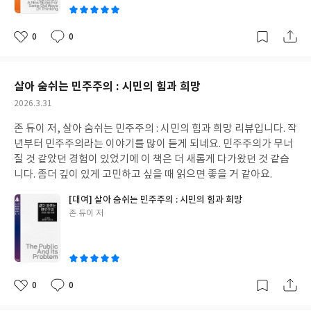
0
0
좋
댓
작
아
글
성
요
일
살아 숨쉬는 민주주의 : 시민의 힘과 희망
작
2026.3.31
성
존 듀이 저, 살아 숨쉬는 민주주의 : 시민의 힘과 희망 리뷰입니다. 작
일
년부터 민주주의라는 이야기를 많이 듣게 되네요. 민주주의가 무너
질 것 같았던 경험이 있었기에 이 책은 더 새롭게 다가왔던 것 같습
니다. 좀더 깊이 있게 고민하고 싶을 때 읽으면 좋을 거 같아요.
[대여] 살아 숨쉬는 민주주의 : 시민의 힘과 희망
글
존 듀이 저
쓴
이
0
0
좋
댓
작
아
글
성