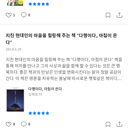
나...라고 생각했었다. 하지만 이 책을 읽고나서 이해할 수 있게 되었
나님의 사랑을 믿고 받아들이면 모든 두려움에서 자유를 얻는다.(8
다. 그 아이가 얘기했던 엄격하게 잔소리하는 엄마에 대한 영향력이
3p)" 그렇다. 사랑은 두려움을 몰아낸다. 믿음의 길로 나아가게 한
이런 결과까지 가져오게 되었을지도 모른다는 것이다. 유년기의 경
1
0
좋
댓
작
다. 하나님의 사랑과 그분의 돌보심이 있으므로 나는 그분 안에서 모
험들이 무의식속에 숨어서 우리의 행동을 지배하고 성격에 영향을
아
글
성
든 것을 할 수 있다. 이 책을 덮으며 감사하고 또 감사했다. 그리고 나
미친다(10)는 박사님 말씀대로 그랬을 수도 있다. 좋은 정신과 의사
요
일
쁜 습관을 버리고 더 풍성한 삶으로 나아갈 수 있음을 확신했다.
를 만나 치료되기를 간절히 바란다.이 책은 크게 3부로 구성되어 있
지친 현대인의 마음을 힐링해 주는 책 “다행이다, 아침이 온
다.1부에 '성격이란무엇인가'라는 제목으로 성격형성원리와 방어
다”
기제(억압,이타주의,승화,유머.상징화.지식화.격리.전치.취소.분리.
작
2014.5.29
반동형성.동일화.투사.부정.퇴행.합리화)을 설명하여 주신다.학부때
성
들었던 내용들이 새록새록 떠오르면서 마치 강의실에서 강의를 듣
지친 현대인의 마음을 힐링해 주는 책 “다행이다, 아침이 온다” 책을
일
는 것 같았다. 또한 문체가 구어체로 쓰여져서 읽고 이해하기 편안했
통해 저자를 만나고 그의 사상과 삶을 함께 할 수 있다는 것은 큰 행
다. 2부는 성격 장애의 11가지 유형에 대해 말한다. 이런 주차형태
복이다. 좋은 책과의 만남은 인생을 변화시킨다는 말이 정말 공감이
그림을 통해 자칫 어려울 수 있는 성격장애를 재미있게 설명하고 있
간다. 이 책은 영혼을 치유하는 봄날에 따사로운 햇빛같은 책이다.
다. 42년동안 정신과 의사를 하셨던 연륜답게 책도 쉽게 쓰여졌고
‘내 마음의 키가 자랄 수 있도록 바람이 지나갑니다’ 라는 표지문구
동네 할아버지가 이야기해주는 것처럼 구수하다. 성격장애를 읽으
다행이다, 아침이 온다
는 지친 현대인의 마음을 다독인다. 나는 이 책을 읽으며 울기도 하
글
김해영 저
며 실제 인물을 놓고 좀더 깊이 분석해봐야 겠다는 생각이 들었다.3
고, 웃기도 하며 아주 천천히, 마치 맛있는 음식을 아껴먹듯이 하루
쓴
부에는 "성격으로 본 성경 인물"을 얘기한다.뭐...맞는말도 있고 너
에 한두 챕터씩 이 책을 읽었다. 그러면서 마음이 푸근해지고 행복해
이
무 억지같은 얘기도 있다.화 낼 줄 모르는 이삭의 경우, 어렸을 때 아
지는 것을 느꼈다. 김해영 선교사. 123센티미터의 작은 거인으로,
버지가 자신을 죽이려 했으나 반항할 수 없었고, 그 트라우마가 우
몇 년 전, 김미경쇼에 출연하여 유명인이 되었다. 38살에 미국으로
물을 3개나 빼앗겨도 피해다닐수 밖에 없게 만들었다는 것이다. 일
유학을 가고, 학위를 마친 후, 아프리카의 어머니가 된 그녀는 티비
0
0
리가 있다. 재밌게 읽었다. 그가 어머니가 40넘어 돌아가실 때까지
좋
댓
작