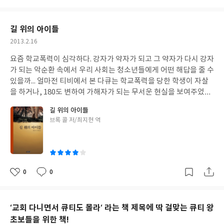
에서 보듯이 화려한 성공의 삶이 아니였다. 오히려 너무 외롭고 외로
아
글
성
결혼도 안하고 돌아가신 후 3년이 지나서야 결혼을 했다는것도 거
워서 화초를 키우며 마음을 달래고, 고향을 그리워하며 몰래 나와
요
일
세공포증.오이디푸스컴플렉스로 해석을 한다. 이런 얘긴 처음 듣지
울고 있는 연약한 사람이었다. 그의 간증이 목회를 하고 있는 지금의
길 위의 아이들
만 그럴수도 있겠단 생각이 들었다.바울이 갈라디아에서 이방인과
나에게 얼마나 큰 위로가 되었는지 모른다. 그래서 더 공감하고 울고
의 식사를 피한것을 베드로에게 책망한 모습을 자존감이 높아서 복
작
2013.2.16
웃게 되었던 것 같다. 간간히 그려있는 귀여운 삽화들과 사진들은 너
성
음이 훼손되는 것을 볼수가 없던 의로운 분노라고 표현한 대목이 맘
무 귀엽고 사랑스럽다. 이 사랑스러운 사진들과 만화들은 아프리카
요즘 학교폭력이 심각하다. 강자가 약자가 되고 그 약자가 다시 강자
일
에 들었다.이외에도 시기심의 희생자 요셉, 열등감이 심했던 사울,
의 사람들의 생활을 알게 해주고 독자들을 그 곳으로 데려다 준다.
가 되는 악순환 속에서 우리 사회는 청소년들에게 어떤 해답을 줄 수
갈등없는 행동파 베드로에 대한 분석도 있다.마지막으로 가장 인상
바쁜 일상생활로 마음이 조급해지고 뒤처지는 것처럼 느껴질 때마
있을까... 얼마전 티비에서 본 다큐는 학교폭력을 당한 학생이 자살
깊었던 대목은 마지막에 나오는 "정신 질환자와 귀신들린자를 구별
다 이 책을 읽으며 힐링해야겠다는 마음이 들어서 책상 잘 보이는 책
을 하거나, 180도 변하여 가해자가 되는 무서운 현실을 보여주었다.
하라"에 대한 부분이다. 많은 사람들이 귀신들린 사람과 정신질환
꽂이에 잘 보관해 두었다. 모든 그리스도인들에게, 비기독교인이라
실제로 내가 가르치고 있는 교회 학생들 중에서도 학교 폭력의 가해
자를 잘 구분못한다. 그래서 정신질환자들이 귀신들린것으로 오해
길 위의 아이들
도 추천해주고 싶은 책이다. 인생을 살면 우리는 허다한 선택을 합니
자, 피해자가 있다. 마음은 착한 학생들이지만. 파헤쳐 들어가보면
받아 잘못된 치료를 받고 고통을 받는다. 이 책에서는 명확하게 이
글
브록 콜 저/최지현 역
다. 믿음의 사람들은 하나님이 기뻐하시는 것을 우선으로 선택합니
그렇게 된 이유가 다 있다. 학교폭력의 현실을 경험하거나, 청소년
둘을 구별하는 방법을 제시한다. 영적으로 분별하는 것이 힘들다면
쓴
다. ... 그러나 믿음으로 떠난 길에도 여전히 고통과 눈물과 절망이 있
들을 지도하고 있는 교사라면 읽으면 좋은 책이다. 이 책은 캠프에서
이
이것을 기준으로 명확하게 구별했으면 하는 바램이다.사람을 이해
습니다. 그렇게 각오하고 맞이하는 고난이라도 막상 눈앞에 대명하
왕따를 당한 두 남녀 학생이 벌거벗긴 채 무인도에 버려지는 것으로
하려면 성격을 파악해야 한다. 나도 이런 것에 자유롭지 않지만 매일
면 두렵고 떨리고 도망가고 싶은 마음이 앞섭니다. 그날 그 어둡고
부터 시작된다. 처음엔 너무나 자극적이고 말도 안되는 이런 상황에
매일 노력한다. 성격을 파악하고 마음을 이해할 때, 진정으로 사랑
두렵고 무섭던 밤은 나와 하나님만이 아시는 시간입니다. -p 42~43
책을 덮어버리고 싶었다. 하지만 좋은 평을 받은 책이라길래 인내하
0
0
하고 소통하게 된다. 특히 많은 목회자들이 이 책을 읽었으면 좋겠
좋
댓
작
며 읽어 내려갔다. 갑자기 옷이 벗겨진 채, 무인도에 버려진 두 남녀
아
글
성
다.심리학에 대한 내용들을 너무나 쉽고 편안하게 엮여있어 대학생
학생은 절망할 수도 있었지만, 너무나 재치있고 지혜롭게 문제를 잘
요
일
이상의 모든 연령층에게 추천할 수 있는 책이라 생각한다.
해결하고 결국 자신들의 힘으로 집으로 돌아오게 된다. 부모의 힘을
‘교회 다니면서 큐티도 몰라‘ 라는 책 제목에 딱 걸맞는 큐티 왕
빌리거나 경찰에 의존하지 않고 스스로 모든 문제를 해결하는 두 주
초보들을 위한 책!