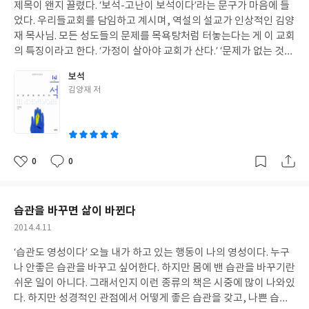
고 감동적이까지 하며, 너무나 성경적인 깊은 해석에 매료되어 마치
제목이 왠지 끌렸다. ‘보석-고난이 보석이다’라는 문구가 마음에 들
일
이라 생각이 든다.왠지 빈칸을 빼곡히 메꿔야 할 것 같은 의욕히 생
그 자리에서 설교를 듣고 있는듯한 착각을 일으킬 정도로 읽고 있는
었다. 우리들교회를 담임하고 계시며, 역설의 설교가 인상적인 김양
기게 하는 그림책 같은 좋은 책이다.
내내 너무나 생생했다. 어쩜 저렇게 논리적일 수 있을까... 어떻게 이
재 목사님. 모든 성도들의 문제를 목욕탕처럼 터놓는다는 게 이 교회
렇게 명쾌하게 설교할 수 있을까... 라고 생각하고 있을 때, 뭐라 표현
의 특징이라고 한다. ‘가정이 살아야 교회가 산다.’ ‘문제가 없는 것이
할 수 없는 감동이 파도처럼 다시 밀려온다. 청년들을 향한 설교인
문제가 있는 것이고, 문제가 있는 것이 문제가 없는 것이다.’ ‘대학에
보석
만큼, 청중을 울렸다 웃겼다 하는 위트도 엿보인다. 그리고 다시 성
떨어지면 감사하고, 붙으면 회개하라’는 유명한 말을 남기시는 분이
글
김양재 저
경으로 들어가 나를 보게하고, 예수 그리스도를 바라보게 한다. 참
시고 개인적으로 좋아하고 존경하는 분이라 더 마음에 들었다. 이런
쓴
으로 신기한 경험이었다. 영성있는 책은 영혼을 살리고, 그렇지 못
저자의 묵상 잠언집이라니... 큰 기대를 안고 책을 펼쳤다. 전체적인
이
한 책은 차라리 안읽는 게 낫다. 이 책은 영혼을 풍성하게 살찌우는
느낌은 동화책 한권을 보는 느낌이다. 짤막짤막한 묵상글들과 편안
저자의 영성과 하나님의 사랑이 듬뿍 담긴 책이다. 이 책의 구성은
한 그림이 삽입되어 있어, 책의 내용뿐만 아니라 감각적인 면에도
'구약의 열두 인물들이 걸어간 믿음의 길'을 성경을 통해 깊이 보여
많이 신경썼구나 하는 생각이 들었다. 모든 사람이 공감할 수 있는
0
0
좋
댓
작
주고 있다. 그리고 각장의 마지막 페이지에는 아래와 같이 주제그림
다양한 이야기들을 담고 있어, 초신자뿐 아니라 비신자들에게도 전
아
글
성
을 통해 간단히 요약한다. 그리고 보너스로 몇가지 질문들을 수록하
도용으로 선물하기 좋은 책이다. 책장을 넘길 때마다 ‘참으로 구구절
요
일
여, 소그룹에서 함께 나눌 수 있도록 도와준다. 특히, 청년모임때 사
절이 옳은 말이다’ 싶었다. 가슴이 뜨끔하는 내용도 있고, 마음을 저
습관을 바꾸면 삶이 바뀐다
용하면 큰 유익이 있을 것이다. 저자가 청년사역을 오랫동안 한만큼
미도록 감동적인 내용도 있다. 머리를 끄덕이게 하는 내용들이고,
작
2014.4.11
독자를 위한 배려가 돋보인다. 성경을 가장 성경답게 설교하려고 노
뒤통수를 치는 듯 정신을 번쩍 들게 하는 구절도 있다. 책을 더 음미
성
력하는 조영민목사님의 책이 출판되어 너무 기쁘다. 다른 것이 아
하고 싶어서 두 번이나 이 책을 읽었다. 이런 내용이 있었나...싶었던
‘습관도 영성이다’ 오늘 내가 하고 있는 행동이 나의 영성이다. 누구
일
닌, 설교집이라 더더욱 기쁘다. 벌써부터 다음 책이 기다려진다.
구절들이 또 다시 나의 눈에 들어온다. 이런 책은 책장에 두고두고
나 안좋은 습관을 바꾸고 싶어한다. 하지만 몸에 밴 습관을 바꾸기란
봐야 할 지혜의 책 ‘탈무드’ 같은 책이다. ‘말 한마디 때문에 “너 지금
쉬운 일이 아니다. 그래서인지 이런 종류의 책은 시중에 많이 나와있
뭐라고 했어!” 분노하고 죽이고 죽으려 합니다. 상대방이 나를 저주
다. 하지만 성경적인 관점에서 어떻게 좋은 습관을 갖고, 나쁜 습관