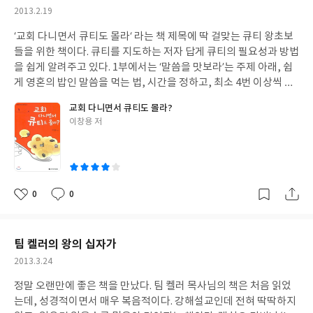
인공의 모습을 보며 이 책이 주는 교훈이 바로 이런 것이 아닌가 생
작
2013.2.19
각이 들었다. 누구에 의존하는 것이 아닌 스스로 생각하고 행동하는
성
것! 절망에서 희망으로 변하는 과정을, 고통을 통해 더 성숙하는 참
‘교회 다니면서 큐티도 몰라‘ 라는 책 제목에 딱 걸맞는 큐티 왕초보
일
인간이 되어가는 과정을 아름다운 이야기로 그리고 있다. 역시 청소
들을 위한 책이다. 큐티를 지도하는 저자 답게 큐티의 필요성과 방법
년을 위한 소설답다. 예리한 작가의 표현력과 상상력이 돋보이는 작
을 쉽게 알려주고 있다. 1부에서는 ‘말씀을 맛보라’는 주제 아래, 쉽
품이다. 이 책을 읽으며 학교 폭력으로 힘들어하는 한 학생이 생각났
게 영혼의 밥인 말씀을 먹는 법, 시간을 정하고, 최소 4번 이상씩 소
다. 학교폭력으로 힘들어하는 청소년과 교사가 함께 읽고 토론하면
리를 내어 읽어보라고 권한다. 특별히 이 책에서는 소리내어 본문을
좋을 것이라 생각된다!
교회 다니면서 큐티도 몰라?
계속 읽으면서 하나님의 음성을 듣는 훈련을 하라고 권한다. 나도 여
글
이창용 저
기에 동감한다. 2부에서는 ‘말씀을 삶 속에서 소화시켜라’라고 하면
쓴
서 관찰, 해석, 적용의 툴을 가지고 비빔밥처럼 말씀을 비벼 잘 소화
이
시키고, 하루동안에 계속 되새김질하면서 말씀을 묵상해보길 권면
한다. 또한 예수를 믿는다는 건, 말씀대로 산다는 것, 성품을 변화시
켜 그리스도를 닮은 인격이 되는 것이라고 하며, 장거리 경주인 성
0
0
좋
댓
작
품을 다듬는 데 초점을 맞추기를 말씀하고 있다. 3부에서는 ‘말씀을
아
글
성
더 깊이 곱씹어 보라’는 주제로, 큐티를 통해 하나님께 더 몰입하는
요
일
시간을 갖고, 묵상을 통해 하나님의 음성을 올바로 분별하고, 말씀
팀 켈러의 왕의 십자가
에 순종하는 삶을 통해 더 깊은 은혜를 체험하고 깊은 영성의 소유자
작
2013.3.24
가 될 수 있다고 알려주고 있다. 큐티는 매일 밥을 먹는 것처럼, 반드
성
시 해야 하는 것이다. 이스라엘 백성이 광야에서 40년동안 매일 하
정말 오랜만에 좋은 책을 만났다. 팀 켈러 목사님의 책은 처음 읽었
일
늘의 만나를 먹었듯이, 현대의 삶을 사는 우리도 매일 주시는 만나
는데, 성경적이면서 매우 복음적이다. 강해설교인데 전혀 딱딱하지