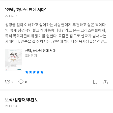
고, 읽는 것도 잘 못하고, 그저 듣고 말하는 정도만 할 수 있었다. 다
요
일
른 언어는 몰라도 중국어는 눈으로 하는게 아니라, 반드시 손으로
'선택, 하나님 편에 서다'
공부해야 한다. 만약 그 때 초기에 쓰면서 제대로 공부했더라면 더
작
2014.7.21
좋았을 것을...하면서 때늦은 후회(?)를 하기도 했다. 하지만 후회할
성
시간에 한 글자 더 공부하는 게 좋지 않겠는가. 하는 마음으로 이 책
성경을 깊이 이해하고 싶어하는 사람들에게 추천하고 싶은 책이다.
일
을 집어 들게 되었다.이 책의 수준은? 왕초보부터 초중급 수준까지
'어떻게 성경적인 설교가 가능합니까?'라고 묻는 크리스찬들에게,
가능한 수준으로 구성되어 있다. 중국어 기초상식부터 자음 모음과
특히 목회자들에게 읽기를 권한다. 요즘은 참으로 설교가 넘쳐나는
성조와 같은 것까지 꼼꼼히 챙겨 설명하고 있다. 그리고 그 뒤 편에
시대이다. 말씀을 잘 전하시는, 언변에 뛰어나신 목사님들은 정말
서는 150개의 중국어 관용어가 소개되어 있다. 먼저 관용어를 읽는
많다. 하지만 성경 자체를 전하시기 위해 노력하시는 분들은 보기 드
선택, 하나님 편에 서다
방법과 유래가 아주 자세히 적혀 있다. 그리고 중국어를 따라 쓰고
물다. 조영민 목사님은 성경을 성경대로 설교하기 위해 애쓰시는 분
글
조영민 저
한자와 발음을 익힐 수 있도록 돕고 있다. 또한 QR코드 까지 첨부하
이다. 처음부터 끝까지 성경을 성경안에서 관찰하고 해석하고 적용
쓴
고 있어 QR코드로 검색하면 바로 친절하게 원어민 발음이 나온다.
하기 위해 고민한 모습이 설교집에서 절절하게 느껴진다. 그리고 그
이
백문이 불여일견이라 했던가!(보는 건 아니지만 듣는 것으로!) 발음
탁월함은 20년 넘게 성경연구를 위해 한 우물을 판 결과 할 수 있다.
이 귀에 쏙쏙 들어와 더 잘 기억할 수 있도록 해주는 것 같다. 이 책은
이 책을 읽으며 성경을 깊이 해석하고 적용하는 저자만의 독특한 관
그저 중국어 문법 패턴을 연습하는 책이 아니라, 중국어 관용어를
점을 터득(?)할 수 있길 바란다. 이 책을 읽기 전에는, '설교집이 다
0
0
좋
댓
작
연습할 수 있기 때문에 더 좋은 거 같다. 관용어에 대한 유래들을 친
그렇고 그렇지...'라는 생각을 했었다. 그래서 단숨에 읽으려고 했다.
아
글
성
절하게 잘 풀어서 이야기하고 있어 아주 이해하기 편하다. 아마 매일
그런데 책을 붙잡고 읽다가 생각하고... 또 읽다가 생각하고... 다시
요
일
온라인, 오프라인에서 활동한 저자의 내공이 쌓인 까닭일 것이다.
보고 또 보게 되는 것이다. 마치 큐티할 때, 성경을 읽다 잠시 멈추어
보석/김양재/두란노
이 책은 학습이 끝나면 그냥 버리는 책이 아니라, 책장에 두고두고
생각하고, 다시 읽어내려가듯이, 읽다 멈추고 또 멈추게 된다. 책을
작
2013.9.4
보면 좋을 학습서이다. 중국인과 대화할 때, 이런 관용어를 사용한
읽는 첫장부터 강력하게 내 마음을 사로잡았다. 논리적이고 탁월하
성
다면 얼마나 풍부한 표현이 될 것인가! 그런 의미에서 아주 귀한 책