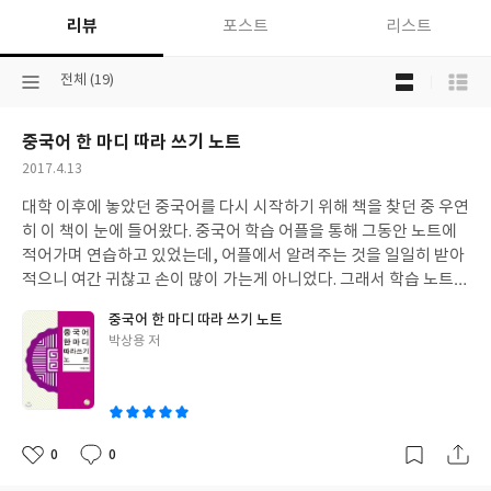
리뷰
포스트
리스트
목
선
전체 (19)
록
택
보
된
기
중국어 한 마디 따라 쓰기 노트
분
선
류
택
작
2017.4.13
성
대학 이후에 놓았던 중국어를 다시 시작하기 위해 책을 찾던 중 우연
일
히 이 책이 눈에 들어왔다. 중국어 학습 어플을 통해 그동안 노트에
적어가며 연습하고 있었는데, 어플에서 알려주는 것을 일일히 받아
적으니 여간 귀찮고 손이 많이 가는게 아니었다. 그래서 학습 노트가
있으면 좋겠다 생각했었는데, 이 책을 만난 것이다. 시중에는 그런
중국어 한 마디 따라 쓰기 노트
것이 별로 많지 않아서 그냥 있는 책을 활용하여 간간히 공부하고 가
글
박상용 저
끔 적기도 하고 눈으로 공부하곤 했다. 그런데 어학이라는 게 눈으로
쓴
만 되는 것이 아니다. 특히 중국어는 한자와 비슷해서 손으로 써 보
이
지 않으면 그냥 회화실력까지밖에 될 수 없다. 그 이상을 힘들게 되
어 있다. 실제로 나는 학부때 3년 넘게 중국어를 공부했지만, 학원에
서 취미생활로 공부했기 때문에 한자까지 따라 쓰거나 외우지 않아
0
0
좋
댓
작
도 되었다. 그렇게 공부하다보니 읽을 줄만 알지, 쓸줄은 전혀 몰랐
아
글
성