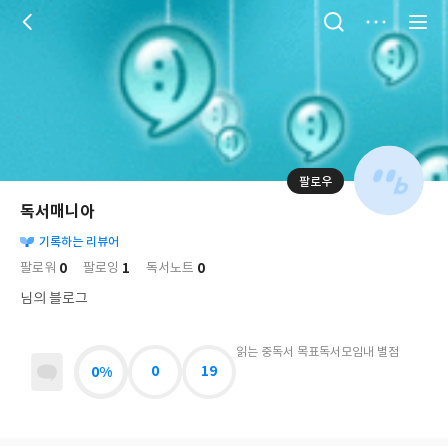
저
장
팔로우
나
의
독서매니아
님
대
사
의
기록하는 리뷰어
표
락
사
사
배
0
1
0
팔로워
팔로잉
독서노트
진
경
락
님의 블로그
읽는 중
독서 목표
독서모임
내 별점
0%
0
19