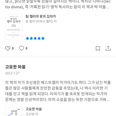
인 큐티를 통해 말씀을 먹어야 한다. 그래야 살 수 있고, 하나님의 음
않고, 읽으면 읽을수록 믿음이 깊어지는 책이다. 렉치오 디비나(lec
성을 들을 수 있다. 이 책을 읽으며 역시 큐티를 오랫동안 가르친 분
tio divina), 즉 ‘거룩한 읽기’ 영적 독서라는 말이 이 책과 딱 어울린
이라는 생각이 들었다. 나 또한 큐티를 지도하는 목회자로서 공감하
다. 영적 독서는 음식이 우리의 위장으로 들어오듯 우리의 영혼으로
팀 켈러의 왕의 십자가
는 부분이 매우 많았다. 아주 쉽고 친절하게 가르쳐 주시는 세심한
들어와 혈관으로 퍼져 거룩과 사랑과 지혜가 되는 독서를 말한다. 실
글
팀 켈러 (티머시 켈러) 저
배려가 느껴진다. 나 또한 큐티에 대한 책을 쓰고 싶은 사람으로서
제로 이 책을 읽는 내내 나의 마음이 뜨거워지고, 눈시울이 뜨거워
쓴
비판적인 시각으로 몇 가지 느낀점을 적으려 한다. 이 책은 정말 초
지는 경험을 했다. 왜 이 분을 21세기의 C.S. 루이스라고 하는지 책
이
보들을 위한 책이다. 성경 연구에 대한 것들을 좀 더 실었다면 더 많
을 덮고 나서야 비로소 이해가 간다. 마가복음 전체를 두 파트로 나
은 도움을 줄 수 있지 않았을까. 그리고 성경연구 사이트나 참고할
누어 ‘1부 예수 가장 위대하신 왕’. ‘2부 십자가, 가장 고귀한 선택’으
책들을 뒷부분에 담았으면 더 좋았을 것이란 아쉬움이 남는다. 또한
로 구성하였다. 예수의 탄생으로부터 시작하여, 죽음과 부활로 이야
0
0
좋
댓
작
자신의 큐티 샘플을 올려주는 것도 독자들에게 도움이 되리라 생각
기의 끝을 맺는다. 첫 번째 1장에서 하나님과 함께 춤추는 것에 대해
아
글
성
된다.
원어적 해설을 통해 알려주고, 역동적인 신앙생활을 권면하는 장면
요
일
에서는 가슴이 벅차 올랐는데, 마지막 장 부활을 얘기하는 부분에서
고요한 마음
는 영원한 천국 잔치를 그리며 감사의 눈물을 흘리며 책장을 덮었다.
작
2013.7.27
책을 읽는 내내, 어떻게 이렇게 아름다운 언어와 기법으로 표현할
성
수 있을까...하는 감탄이 흘러나왔다. 매우 논리적이며, 감성적이며,
이 책의 작가 조신영은 베스트셀러 작가이기도 하다. 그가 남긴 작품
일
빠른 필체는 독자의 눈을 뗄 수 없게 만드는 묘한 매력이 있다. 나는
들은 많은 사람들에게 잔잔한 감동을 주었는데, 나 역시 이러한 기
원래 책에 낙서를 잘 하지 않는 편인데, 이 책은 색연필과 볼펜으로
대를 안고 책을 읽게 되었다. 이야기가 물 흐르듯 전개되는 작가의
곳곳에 줄치고 메모한 흔적을 가득 남길 정도로 금은보화와 같은 진
문체는 정말 인상적이었다. 마치 소설을 읽는 듯한 기분으로 가벼운
리가 숨어 있는 귀한 책이다. 마가복음 강해할 때 참고하면 큰 도움
마음으로 내면을 성찰하는 마음으로 책을 읽어 내려갔다. 다음 내용
고요한 마음
을 받을 수 있을 것이다. 신약의 첫 번째 책인 마가복음에 대한 진정
이 궁금하기도 하고, 눈물이 나도록 큰 감동을 받기도 했고, 주인공
글
조신영 저
한 복음을 알고 싶다면 반드시 이 책을 읽길 권한다. 신선하고 창의