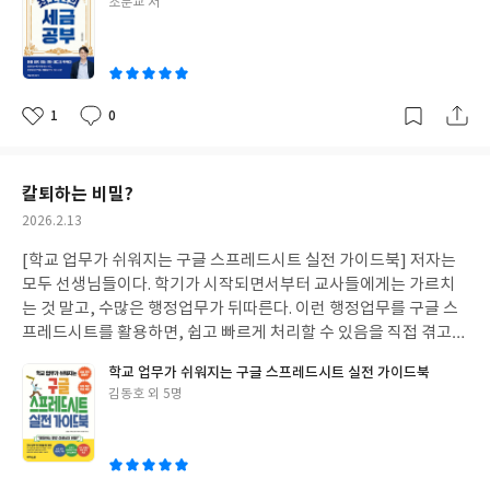
글
조문교 저
쓴
이
1
0
좋
댓
작
아
글
성
요
일
칼퇴하는 비밀?
작
2026.2.13
성
[학교 업무가 쉬워지는 구글 스프레드시트 실전 가이드북] 저자는
일
모두 선생님들이다. 학기가 시작되면서부터 교사들에게는 가르치
는 것 말고, 수많은 행정업무가 뒤따른다. 이런 행정업무를 구글 스
프레드시트를 활용하면, 쉽고 빠르게 처리할 수 있음을 직접 겪고
실제 실행하 경험이 잘 녹아 있다.
학교 업무가 쉬워지는 구글 스프레드시트 실전 가이드북
글
김동호 외 5명
쓴
이