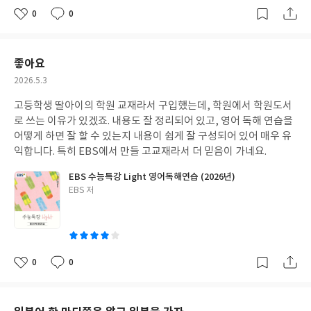
0
0
좋
댓
작
아
글
성
요
일
좋아요
작
2026.5.3
성
고등학생 딸아이의 학원 교재라서 구입했는데, 학원에서 학원도서
일
로 쓰는 이유가 있겠죠. 내용도 잘 정리되어 있고, 영어 독해 연습을
어떻게 하면 잘 할 수 있는지 내용이 쉽게 잘 구성되어 있어 매우 유
익합니다. 특히 EBS에서 만들 고교재라서 더 믿음이 가네요.
EBS 수능특강 Light 영어독해연습 (2026년)
글
EBS 저
쓴
이
0
0
좋
댓
작
아
글
성
요
일