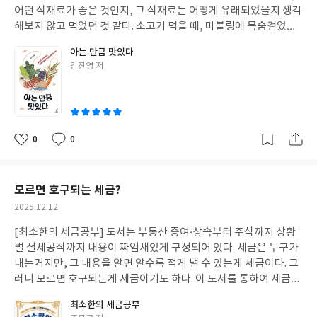
어떤 식재료가 좋은 것인지, 그 식재료는 어떻게 유래되었을지 생각
해보지 않고 먹었던 것 같다. 소고기 먹을 때, 마블링에 목숨걸었는
데...이제 제대로 알고 먹을 수 있을듯하다.
아는 만큼 맛있다
글
김진영 저
쓴
이
0
0
좋
댓
작
아
글
성
요
일
모르면 호구되는 세금?
작
2025.12.12
성
[최소한의 세금공부] 도서는 부동산 증여·상속부터 주식까지 상황
일
별 절세공식까지 내용이 짜임새있게 구성되어 있다. 세금은 누구가
내는거지만, 그 내용을 알면 알수록 적게 낼 수 있는게 세금이다. 그
러니 모르면 호구되는게 세금이기도 하다. 이 도서를 통하여 세금상
식과 생활밀착형 절세비법을 알 수 있다.
최소한의 세금공부