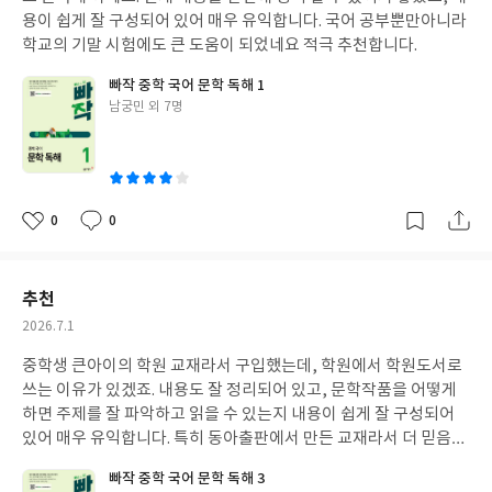
용이 쉽게 잘 구성되어 있어 매우 유익합니다. 국어 공부뿐만아니라
학교의 기말 시험에도 큰 도움이 되었네요 적극 추천합니다.
빠작 중학 국어 문학 독해 1
글
남궁민 외 7명
쓴
이
0
0
좋
댓
작
아
글
성
요
일
추천
작
2026.7.1
성
중학생 큰아이의 학원 교재라서 구입했는데, 학원에서 학원도서로
일
쓰는 이유가 있겠죠. 내용도 잘 정리되어 있고, 문학작품을 어떻게
하면 주제를 잘 파악하고 읽을 수 있는지 내용이 쉽게 잘 구성되어
있어 매우 유익합니다. 특히 동아출판에서 만든 교재라서 더 믿음이
가네요.
빠작 중학 국어 문학 독해 3