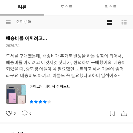
리뷰
포스트
리스트
목
선
전체 (46)
록
택
보
된
기
배송비를 아끼려고...
분
선
류
택
작
2026.7.1
성
도서를 구매했는데, 배송비가 추가로 발생을 하는 상활이 되어서,
일
배송비를 아끼려고 이것저것 찾다가, 선택하여 구매했어요. 배송이
되었을 때, 중학생 아들이 꼭 필요했던 노트라고 해서 기분이 좋더
라구요. 배송비도 아끼고, 아들도 꼭 필요했다고하니 일석이조~
아이코닉 베이직 수학노트
글
쓴
이
0
0
좋
댓
작
아
글
성
요
일