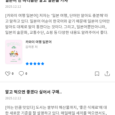
일본어 한 마디쯤은 알고 일본을 가자
작
2025.12.12
성
[카와이 여행 일본어] 저자는 '일본 여행, 단어만 알아도 충분해'라
일
고 말하고 있다. 일본어 어순이 한국어와 같기 때문에 일본어 단어만
알아도 대체로 말이 통한다는 것이다. 그리고, 일본어뿐만아니라,
일본의 술문화, 교통수단, 쇼핑 등 다양한 내용도 알려주어서 좋다.
카와이 여행 일본어
글
김하경 저
쓴
이
0
0
좋
댓
작
아
글
성
요
일
알고 먹으면 좋겠다 싶어서 구매..
작
2025.12.12
성
[아는 만큼 맛있다] 도서는 쌀부터 해산물까지, ‘좋은 식재료’에 대
일
한 새로운 기준을 잘 설명하고 있다. 매일매일 세끼를 먹으면서도,