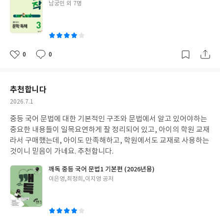
글
남궁민 외 7명
쓴
이
0
0
좋
댓
작
아
글
성
요
일
추천합니다
작
2026.7.1
성
중등 국어 문법에 대한 기본적인 구조와 문법에서 알고 있어야하는
일
중요한 내용들이 일목요연하게 잘 정리되어 있고, 아이의 학원 교재
라서 구매했는데, 아이도 만족해하고, 학원에서도 교재로 사용하는
것이니 믿음이 가네요. 추천합니다.
깨독 중등 국어 문법1 기본편 (2026년용)
글
이은영,최정희,이지영 공저
쓴
이