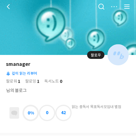
저
장
팔로우
나
의
smanager
님
대
사
의
깊이 읽는 리뷰어
표
락
사
사
배
1
1
0
팔로워
팔로잉
독서노트
진
경
락
님의 블로그
읽는 중
독서 목표
독서모임
내 별점
0%
0
42