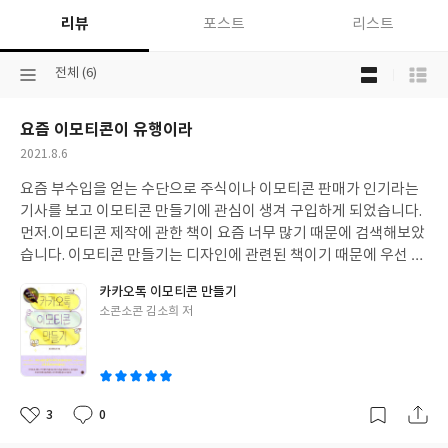
리뷰
포스트
리스트
목
선
전체 (6)
록
택
보
된
기
요즘 이모티콘이 유행이라
분
선
류
택
작
2021.8.6
성
요즘 부수입을 얻는 수단으로 주식이나 이모티콘 판매가 인기라는
일
기사를 보고 이모티콘 만들기에 관심이 생겨 구입하게 되었습니다.
먼저.이모티콘 제작에 관한 책이 요즘 너무 많기 때문에 검색해보았
습니다. 이모티콘 만들기는 디자인에 관련된 책이기 때문에 우선 책
표지를 보았습니다. 책 표지도 정성들여 디자인 했다면 내용도 그럴
카카오톡 이모티콘 만들기
것이라고 생각했습니다. 책은 이모티콘 만드는 순서를 아주 자세하
글
소콘소콘 김소희 저
게 나누어 예시를 들어서 실어놓았기 때문에 이 책을 처음부터 차근
쓴
차근 따라하시면 누구나 쉽게 만드실 수 있을 것 같습니다. 그런데
이
그 이모티콘 만드는 도구가 아이패드의 하나로 한정되어 그것이 아
쉽습니다. 저는 아이패드가 없어서...
3
0
좋
댓
작
아
글
성