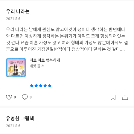
요
일
우리 나라는
작
2021.8.6
성
우리 나라는 남에게 관심도 많고
이것이 정이다 생각하는 반면에
나
일
와 다르면 이상하게 생각하는 분위기가
아직도 크게 형성되어잇는
것 같다.
요즘 이혼 가정도 많고
여러 형태의 가정도 많은데
아직도 결
혼으로 이루어진 가정만
일반적이다 정상적이다 말하는 것 같다.
이
혼이라고 하면 이상하고 실패하였다고
부정적으로 생각되는 반면
이
따로 따로 행복하게
책은 객관적으로 유쾌하게 풀어내는 이야기이다.
글
배빗 콜 저
쓴
이
0
0
좋
댓
작
아
글
성
요
일
유명한 그림책
작
2021.8.6
성