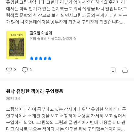
유명한 그림책입니다. 그런데 리뷰가 없어서 의아하네요.
우리나라
일
에서는 아직 인기가 없는 건지
책들도 워낙 유행을 타니 말입니다.
그
림책을 문학의 한 장르로 보게 되면서
그림과 글의 관계에 대한 연구
가 많이 나오는데
이것을 공부하게 되면서 구입하게 되었습니다.
연
구서에 설명되고 예시로 소개되어
소장하면서 자세히 보고 연구하
월요일 아침에
고 싶어서
구입하였습니다.
글
유리 슐레비츠 글그림/양녕자 역
쓴
이
2
0
좋
댓
작
아
글
성
요
일
워낙 유명한 책이라 구입했음
작
2021.8.6
성
그림책에 대하여 공부하고 있는 강사이다.
워낙 유명한 책이라 다른
일
연구서에서 소개된 것을 보고
소장하여 내용를 자세히 보고 싶어서
구입하게 되었다.
그림책의 그림과 글 관계에서
반대 내용을 나타낸
다고 예시로 나오는 책이다.
나는 연구를 위해 구입했는데
아이들이