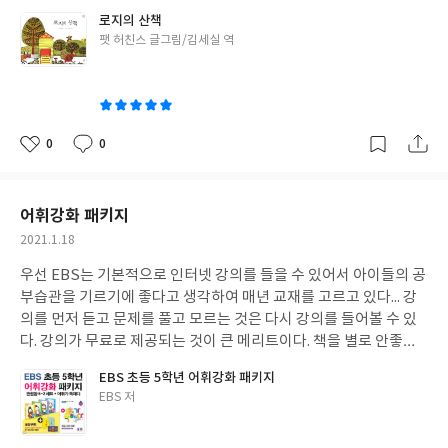
보기에는 어떤 느낌으로 다가올지
궁금하다.
닭은 어떤 상황에서도
로지의 산책
아무 것도 모른다는 듯이
제 할 일 하는 모습이 우습고
여우의 표정이
글
팻 허친스 글그림/김세실 역
익살스럽게 표현되어 재미있다.
쓴
이
0
0
좋
댓
작
아
글
성
요
일
어휘강화 패키지
작
2021.1.18
성
우선 EBS는 기본적으로 인터넷 강의를 들을 수 있어서 아이들의 공
일
부습관을 기르기에 좋다고 생각하여 매년 교재를 고르고 있다... 강
의를 먼저 듣고 문제를 풀고 모르는 것은 다시 강의를 들어볼 수 있
다. 강의가 무료로 제공되는 것이 큰 메리트이다. 책을 별로 안좋아
하는 아이라 어휘가 부족하지 않을까 걱정이 되었던 중에 EBS에서
EBS 초등 5학년 어휘강화 패키지
어휘 관련된 강의와 교재가 있는 것을 보고 주문했다. 아이가 강의를
글
EBS 저
듣고 혼자 공부하며 재밌게 따라갔으며 주변에 추천하고 있다.
쓴
이