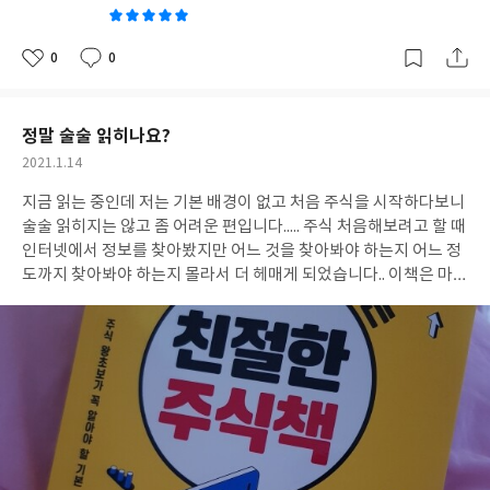
0
0
좋
댓
작
아
글
성
요
일
정말 술술 읽히나요?
작
2021.1.14
성
지금 읽는 중인데 저는 기본 배경이 없고 처음 주식을 시작하다보니
일
술술 읽히지는 않고 좀 어려운 편입니다.....
주식 처음해보려고 할 때
인터넷에서 정보를 찾아봤지만 어느 것을 찾아봐야 하는지 어느 정
도까지 찾아봐야 하는지 몰라서 더 헤매게 되었습니다..
이책은 마치
교과서처럼 필요한 필수내용이 딱 정리되어 있으니 처음 주식 시작
하시는 분들께 좋은 기본 교본이 될 것 같습니다