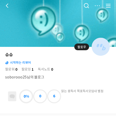
저
장
팔로우
나
의
슈슈
님
대
사
의
시작하는 리뷰어
표
락
사
사
배
0
1
0
팔로워
팔로잉
독서노트
진
경
락
soborooo25님의 블로그
읽는 중
독서 목표
독서모임
내 별점
0%
0
6