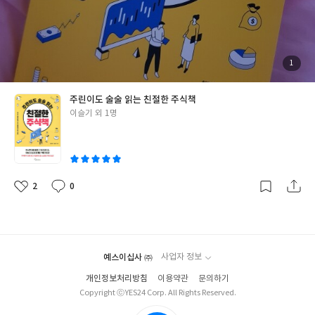
첨
1
부
된
사
진
주린이도 술술 읽는 친절한 주식책
글
이슬기 외 1명
쓴
이
2
0
좋
댓
작
아
글
성
요
일
예스이십사 ㈜
사업자 정보
개인정보처리방침
이용약관
문의하기
Copyright ⓒYES24 Corp. All Rights Reserved.