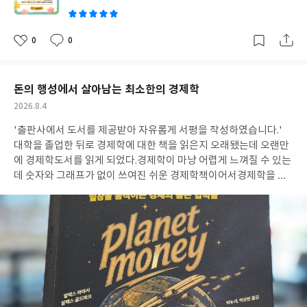
0
0
좋
댓
작
아
글
성
요
일
돈의 행성에서 살아남는 최소한의 경제학
작
2026.8.4
성
'출판사에서 도서를 제공받아 자유롭게 서평을 작성하였습니다.'
일
대학을 졸업한 뒤로 경제학에 대한 책을 읽은지 오래됐는데 오랜만
에 경제학도서를 읽게 되었다.경제학이 마냥 어렵게 느껴질 수 있는
데 숫자와 그래프가 없이 쓰여진 쉬운 경제학책이어서경제학을 모
르는 사람들도 쉽게 읽을 수 있는 경제학도서였다.현장에 직접 뛰어
들어서 경제를 알아보는 것을 좋아해 유령회사를 조사하려고 직접
유령회사를 설립하고, 석유산업을 이해하기 위해 직접 유전에서 원
유를 구입해 땅속에서부터 주유소의 연료 탱크까지 석유의 이동을
추적하는 등 생생하고도 이해하기 쉬운 경제학을 위한 이들의 열정
이 돋보였다. 내가 읽고서 괜찮은 책들은 엄마가 읽어보실 수 있게
책장에 꽂아두는 편인데엄마가 읽으시기에도, 경제학 용어를 몰라
도 정말 쉽게 써져있었다. 앞에서 설명해준 경제학 개념을 한번 더