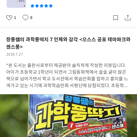
1
0
좋
댓
작
아
글
성
요
일
장풍쌤의 과학풍딱지 7 인체와 감각 <으스스 공포 테마파크와
센스풍>
작
2026.7.27
성
*본 도서는 출판사로부터 제공받아 솔직하게 작성한 리뷰입니다.
일
아이가 초등학교 1학년이 되면서 그림동화책에서 슬슬 글이 많은
책으로 넘어가면서 학교 도서관에서 학습만화를 접하고 흥미를 느
껴가고 있는 시기에 과학학습만화 서평단에 당첨되었다. 초등학교
저학년이지만 인체와 감각에 대해서는 자신의 몸과 관련된 내용이
라 어려워하지않고 집중해서 읽는 모습을 보여주었다. 처음엔 공포
테마파크 주제라 본인이 생각하는 무서운 장면은 넘기면서 내옆에
찰싹 붙어서 책을 읽었는데 어느새 무서움이 익숙해졌는지 소파에
서 혼자 집중해서 읽고있었다. 학교에서 딱지가 유행중이라 필통에
도 몇개 넣고 다니면서 쉬는시간에 친구들하고 놀이를 한다고 했는
데 스페셜 딱지가 11개나 들어있어서 너무나 좋아하며 딱지를 소중