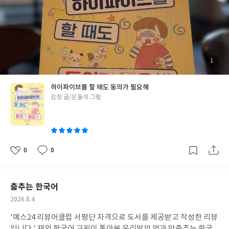
데 불편한건 불편한거라는걸 알려줘서 너무나 좋았다.불편해하는
친구들은 저런 경우에 처음엔 표현을 하다가도 포기하고 스트레스
받는 경우가 많이 때문에 이 책을 많은 아이들이 읽어서 불편한 친구
들은 내가 이상한게 아니라는 위로는 받았으면 좋겠고, 강요를 하는
친구들은 다른사람의 마음이 자신과는 다를 수도 있다는 걸 깨달았
으면 좋겠다. 3장은 내 몸과 마음을 지키는 방법으로 제안을 거정해
첨
1
부
서 친구가 실망할까 봐 걱정이라던지, 힘센 친구의 제안을 거절하기
된
사
진
어렵다던지 할 때 자신을 지키는 방법이 나와있다.4장은 너무나도
하이파이브를 할 때도 동의가 필요해
중요한 단톡방에서 벌어지는 일들, 다른 친구를 무시하자는 제안을
글
김정 글/은돌이 그림
받았을 경우, 친구가 내 웃긴 사진을 공유했을 경우 등등 학부모 교
쓴
육으로 성교육을 받았을 때 많은 아이들이 저런 일들로 힘들어하는
이
걸 배웠는데 아이들이 어떻게 대처할 수 있는지가 나와있어서 너무
나 좋았다. #하이파이브를할때도동의가필요해#초등추천도서
0
0
좋
댓
작
아
글
성
요
일
춤추는 한국어
작
2026.8.4
성
'예스24 리뷰어클럽 서평단 자격으로 도서를 제공받고 작성한 리뷰
일
입니다.' 재외 한국어 교원이 톺아본 우리말의 멋과 맛춤추는 한국