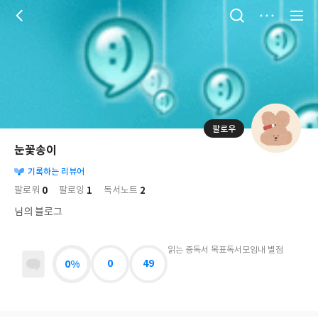
저
장
팔로우
나
의
눈꽃송이
님
대
사
의
기록하는 리뷰어
표
락
사
사
배
0
1
2
팔로워
팔로잉
독서노트
진
경
락
님의 블로그
읽는 중
독서 목표
독서모임
내 별점
0%
0
49