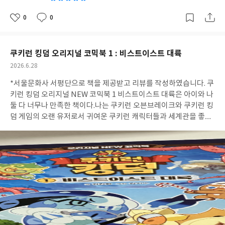
0
0
좋
댓
작
아
글
성
요
일
쿠키런 킹덤 오리지널 코믹북 1 : 비스트이스트 대륙
작
2026.6.28
성
*서울문화사 서평단으로 책을 제공받고 리뷰를 작성하였습니다. 쿠
일
키런 킹덤 오리지널 NEW 코믹북 1 비스트이스트 대륙은 아이와 나
둘 다 너무나 만족한 책이다.나는 쿠키런 오븐브레이크와 쿠키런 킹
덤 게임의 오랜 유저로서 귀여운 쿠키런 캐릭터들과 세계관을 좋아
했는데이렇게 코믹북으로 만나는 쿠키런 세계관이라니 너무나 설
레었다.아이는 어렸을 때 엄마가 쿠키런 킹덤 뽑기를 할 때 가끔 뽑
기 버튼을 눌러줬던 걸 기억하고 있는지 책을 보자마자"엄마가 좋
아하는 캐릭터들이잖아!"하며 너무나 반가워했다.어느날 사라져버
린 세인트쿠키를 찾으러 용감한 쿠키와 퓨어바닐라 쿠키를 찾아 모
험을 시작하게 되는데 그 과정에서 사건을 해결하기 위한 용감한 쿠
키과 퓨어바닐라 쿠키의 대처법을 배울 수 있었다.코믹북이라 초등
아이는 쉽게 읽을 수 있고 단순히 재미만 있는 코믹북으로 끝나는게
아니라 책을 읽고나서 독후활동으로 여러 생각을 해 볼 수 있게 되어