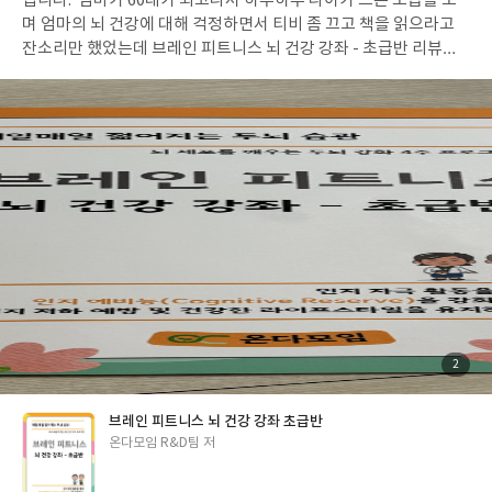
입니다.‘ 엄마가 60대가 되고나서 하루하루 나이가 드는 모습을 보
며 엄마의 뇌 건강에 대해 걱정하면서 티비 좀 끄고 책을 읽으라고
잔소리만 했었는데 브레인 피트니스 뇌 건강 강좌 - 초급반 리뷰어
클럽에 선정되었다. 책은 뇌 건강 강좌 4주 프로그램으로기억력, 언
어능력, 주의력, 시강간, 집행 기능 등 5개 인지 영역 능력을 골고루
활성화하여 뇌세포를 깨워 두뇌 강화를 시켜준다. 엄마가 자꾸 핸드
폰과 태블릿을 보면서 대답하셔서 내가 하는 말을 집중을 잘 안하셨
는데 앞에서 뇌 건강 상식을 읽고 그 글을 집중해서 읽었는지 핵심내
용 요약하기로 확인 해 볼 수 있어서 좋았다. 책도 아주 큰 글자로 되
어 있어서 어르신들이 읽기에 가독성이 아주 좋았다. 이 책을 해보라
고 드린 뒤 산책을 자주 나가셨는데 책 리뷰를 쓰려고 보니 내가 이
번 주에 잘한 습관 1가지를 골라 적어보세요에 대한 대답을 하루 30
분 이상 걸었다고 적으셨다.뇌 건강 습관 체크리스트 항목을 보시고
산책도 꾸준히 나가시고 30분 이상 걷고 오시게 되었다. 열심히 십
자말풀이도 하시고 6의 배수 찾기, 순서대로 연결하기 등등 흥미를
붙이시고 잠시나마 핸드폰과 태블릿을 멀리하시고 집중하는 모습
첨
2
부
을 보이고 계셔서 뇌가 건강해지시는 것 같아서 다행이다. #리뷰어
된
사
진
클럽리뷰#브레인피트니스뇌건강강좌#두뇌강화
브레인 피트니스 뇌 건강 강좌 초급반
글
온다모임 R&D팀 저
쓴
이