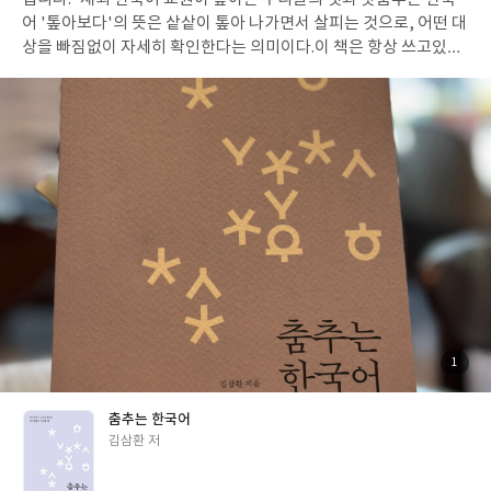
어 '톺아보다'의 뜻은 샅샅이 톺아 나가면서 살피는 것으로, 어떤 대
상을 빠짐없이 자세히 확인한다는 의미이다.이 책은 항상 쓰고있지
만 한국어에 대해는 생각을 해본적이 없는데 한국어란 어떤것인지
생각을 해보게 해주었다. 알은 체와 아는체, 예민하다와 까칠하다,
부치다와 붙이다 등 사람들이 의미를 헷갈려 잘못 쓰고있는 말들에
대한 설명으로 책의 2/3가 채워져 있고, 1/3은 작가가 코이카 국제
봉사단원으로 파견되어 민쩨이국립대학교에서 한국어과 학생들에
게 한국어를 가르치며 느꼈던 점을 한국어와 한국 문화를 생각하며
적혀있었다. 한국어로 숫자와 시간을 표현하기는 외국인들이 말하
기 전까지는 '일, 이, 삼, 사'와 '하나, 둘, 셋, 넷'의 구분에 대해서 생
각을 해본적이 없었는데 그것은 관용적인 표현이라 한국에서 자란
한국인들은 자연스럽게 익히지만 한국어를 따로 배우려는 사람들
입장에선 왜 1시1분이 한시 일분이라고 읽는지 구분하기 쉽지 않을
것 같았다.이 책을 읽으며 한국어에 대해서 한번 더 생각해보는 시간
을 가질 수 있었다. #리뷰어클럽리뷰#춤추는한국어
첨
1
부
된
사
진
춤추는 한국어
글
김삼환 저
쓴
이