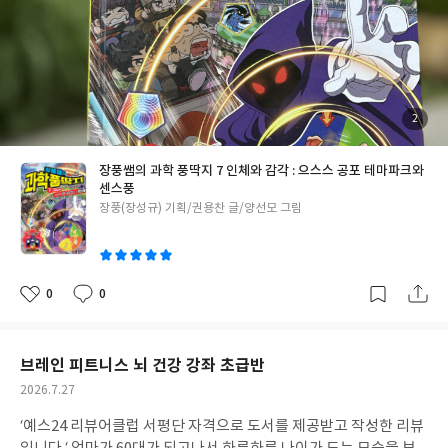
히 챙기는 모습이 너무나 귀여웠다. 중요한 순간마다 ‘딱지’를 던져
과학 개념을 한방에 설명해 주시는 멋진 장풍쌤 덕분에 과학을 조금
더 쉽게 접근할 수 있었다. 아이들은 차례는 잘 보지않고 이야기부터
읽게 되는데각 장이 시작될 때 과학개념이 어떤게 들어가있는지 해
시태그로 설명되어 있어서 아이들이 놓치지 않고 읽게 해주어서 좋
았다. 각 장이 끝날 때마다 풍쌤‘s 과학노트로 세세하게 설명해주고
첨
2
부
책이 다 끝나면 배운 내용을 오래 기억할 수 있도록 속전속결 QUIZ
된
사
진
로 배운 내용을 한번 더 정리해 볼 수 있어서 너무나 좋았다. 초등 고
장풍쌤의 과학 풍딱지 7 인체와 감각 : 으스스 공포 테마파크와
학년~중등에서 배우는 내용이었지만 초등저학년이 읽기에도 어렵
센스풍
지 않아서 과학을 거부감없이 받아들이기에 좋은 책이었다. #장풍
글
장풍(장성규) 기획/권용찬 글/양선모 그림
쌤의과학풍딱지 #과학학습만화 #과학교과연계
쓴
이
0
0
좋
댓
작
아
글
성
요
일
브레인 피트니스 뇌 건강 강좌 초급반
작
2026.7.27
성
‘예스24 리뷰어클럽 서평단 자격으로 도서를 제공받고 작성한 리뷰
일