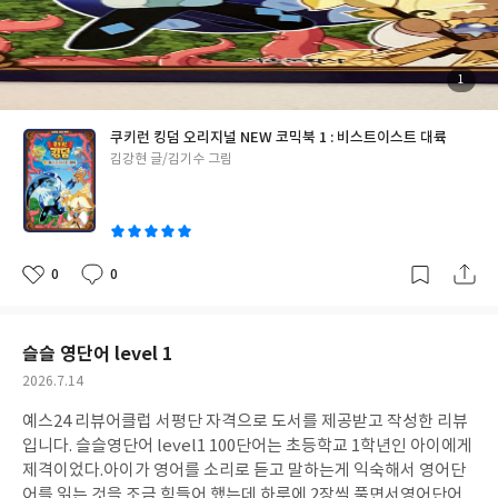
있고, 속담과 주인공인 용감한 쿠키와 함께하는 용감한 생각으로 어
떤 사건이 발생했을 때 아이는 어떻게 해보고 싶은지 생각해보고 적
을 수 있게 되어있어서 너무나 만족스러웠다.그림동화책에서 일반
책으로 넘어가기 힘든 아이라도 코믹북으로 책에 대해 재미를 늘리
첨
1
부
고 독후활동으로 생각을 넓힐 수 있어서 초등학생인 아이들이 읽기
된
사
진
에 너무나 좋은 책이었다.
쿠키런 킹덤 오리지널 NEW 코믹북 1 : 비스트이스트 대륙
글
김강현 글/김기수 그림
쓴
이
0
0
좋
댓
작
아
글
성
요
일
슬슬 영단어 level 1
작
2026.7.14
성
예스24 리뷰어클럽 서평단 자격으로 도서를 제공받고 작성한 리뷰
일
입니다. 슬슬영단어 level1 100단어는 초등학교 1학년인 아이에게
제격이었다.아이가 영어를 소리로 듣고 말하는게 익숙해서 영어단
어를 읽는 것을 조금 힘들어 했는데 하루에 2장씩 풀면서영어단어