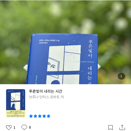
만, 엄마는 그 소소한 일과마저 늘 궁금해하며무슨 일이라도 생기지
않을까 끊임없이 마음을 졸인다. "옷가지를 걸쳐 입고 백팩에서 노
트북을 꺼낸 뒤, 소파에 앉았다. 밝게 빛나는 파란 화면에는 우리 엄
마이자 내 친구, 언제나 나를 알아주는 유일한 사람이 있었다." 꿈을
이루기 위해 집을 떠난 딸과, 차가운 화면 속에 갇힌 채 멀리서 그 꿈
을 지켜봐 주는 엄마. 대학, 취업, 결혼 등으로 집을 떠나 자신만의
세상을 찾아 나선 딸이라면 누구나 한 번쯤 느껴봤을 감정. 넓은 세
계로 나아갈수록 그 그늘 뒤에서 나를 기다리며 조금씩 늙어가는 엄
마를 향한 아련함, 미안함, 그리고 말로 다 표현할 수 없는 감정을 한
번 더 느끼게 해준 소설이었다. #푸른빛이내리는시간 #다산책방
첨
1
부
된
사
진
푸른빛이 내리는 시간
글
브루나 단타스 로바토 저
쓴
이
1
0
좋
댓
작