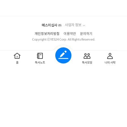
아
글
성
요
일
예스이십사 ㈜
사업자 정보
개인정보처리방침
이용약관
문의하기
Copyright ⓒYES24 Corp. All Rights Reserved.
홈
독서노트
독서모임
나의 사락