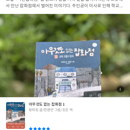
서 만난 잡화점에서 벌어진 이야기다. 주인공이 이사로 인해 학교와
친구들에게 적응하지 못했다는 점이 아이가 초등학교 입학 전에 이
사를 하게 된 내 상황과 겹쳐서 책에 더 마음이 끌렸다. 대만 공식 초
등학교 추천 도서, 대만 공공도서관 [모두를 위한 좋은 책] 선정 도
서라고해서 아이와 함께 읽어보았다.아이는 소제목인 초록 괴물의
정체를 보고 공포소설일까봐 걱정했는데 마음을 닫고 있던 아이가
서서히 마음을 열어가는 따뜻한 이야기였다. 할아버지의 심부름인
잡화점 배달을 완수하기 위해 아라와 효재가 투닥거리면서도 배달
완수를 하고,누가 베풀어줘도 돈으로 값을 치뤄야한다는 생각을 가
진 효재가 할아버지가 손수 해주신 요리와 배달가서 받은 쭝쯔를 받
으며 마음을 열어가는 과정이 좋았고 이야기의 기승전결 중 시리즈
의 '기'에서 끝난 느낌이라 다음 책이 너무나 기다려진다. 아파트 경
비실에 집 열쇠가 맡겨져 있고, 부모님이 일이 생겨 안계시면 옆집
아주머니한테 맡겨지던 초등학생 시절이 떠올랐다.'한 아이를 키우
첨
1
부
려면 온 마을이 필요하다.'는 말처럼 정이란 무엇인지, 공동체란 무
된
사
진
엇인지 책을 통해 아이에게 알려줄 수 있었고, 초등학교 저학년인
아무것도 없는 잡화점 1
아이가 쉽게 읽을 수 있는 내용이었다. #아무것도없는잡화점 #초등
글
왕위칭 글/린롄언 그림/조은 역
소설
쓴
이