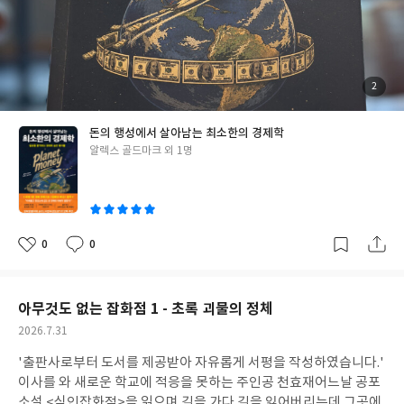
예시와 함께 더불어서 정확한 개념을 알 수 있도록 해준점이 마음에
들었다.처음엔 400페이지에 달하는 '책을 보고 내가 읽을 수 있을
까?'싶었는데 정말 쉽게 써져 있어서 술술 읽을 수 있었다.소설 위주
의 독서를 주로 했는데 오랜만에 지식을 쌓는 기분이라 책을 읽고나
서 뿌듯함이 들었다.경제의 흐름을 알고 싶은 사람이라면 이 책을 읽
첨
2
부
어보길 추천한다. #돈의행성에서살아남는최소한의경제학#최소한
된
사
진
의경제학#경제도서#경제
돈의 행성에서 살아남는 최소한의 경제학
글
알렉스 골드마크 외 1명
쓴
이
0
0
좋
댓
작
아
글
성
요
일
아무것도 없는 잡화점 1 - 초록 괴물의 정체
작
2026.7.31
성
'출판사로부터 도서를 제공받아 자유롭게 서평을 작성하였습니다.'
일
이사를 와 새로운 학교에 적응을 못하는 주인공 천효재어느날 공포
소설 <식인잡화점>을 읽으며 길을 가다 길을 잃어버리는데 그곳에