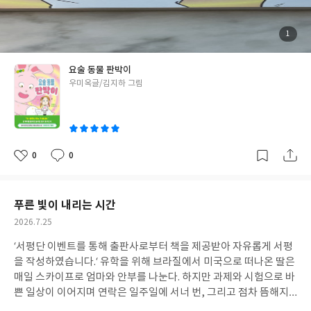
까? 생각하며 스트레스 받는 것을 보고 "요술 동물 판박이"를 읽고
자신감을 가졌으면 좋겠다는 생각을 했다.있는 그대로의 자신을 받
아들이고 자신감을 갖게 할 수 있는 동화여서 재미있었고 아이와 책
첨
1
부
을 읽고 독후활동까지 할 수 있어서 더욱 좋았다.아이가 요술 동물
된
사
진
판박이를 붙이면 자기가 제일 좋아하는 동물인 고양이로 변신할지
요술 동물 판박이
귀여운 강아지로 변신할지 궁금해하는 모습이 귀여웠다. #요술동물
글
우미옥글/김지하 그림
판박이 #사이동화 #우미옥 #미래아이 #동화책 #사회정서 #동기부
쓴
여
이
0
0
좋
댓
작
아
글
성
요
일
푸른 빛이 내리는 시간
작
2026.7.25
성
‘서평단 이벤트를 통해 출판사로부터 책을 제공받아 자유롭게 서평
일
을 작성하였습니다.‘ 유학을 위해 브라질에서 미국으로 떠나온 딸은
매일 스카이프로 엄마와 안부를 나눈다. 하지만 과제와 시험으로 바
쁜 일상이 이어지며 연락은 일주일에 서너 번, 그리고 점차 뜸해지
고 만다. 딸은 그저 매번 똑같은 일상일 뿐이라고 무덤덤하게 말하지