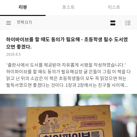
리뷰
포스트
리스트
목
선
전체 (17)
록
택
보
된
기
하이바이브를 할 때도 동의가 필요해 - 초등학생 필수 도서였
분
선
류
으면 좋겠다.
택
작
2026.8.5
성
'출판사에서 도서를 제공받아 자유롭게 서평을 작성하였습니다.'
일
하이파이브를 할 때도 동의가 필요해김정 글 은돌이 그림 이 책을 다
읽고 난 뒤의 소감은 이 책은 초등학생들이 모두 꼭 읽었으면 하는
필독서였으면 좋겠다는 것이다. 1장과 2장에서는 친구들 사이에서
경계선이 무엇인지, 동의가 왜 중요한지 알려주는데특히나 모두 같
은 마음이 아니라 내가 불편하지 않아도 친구는 불편할 수 있다는
것,나는 재미있어도 친구는 재미없을 수 있다는 것 등을 초등학교
저학년이 읽어도 이해할 수 있도록 쉽게 쓰여져있다. 불편해하는 친
구들한테 '그냥 좋게 넘어가', '좋은게 좋은거지', '친구가 같이 놀
고 싶다고 하잖아' 라면서 강요하고 불편해하는 친구들은 '쟤는 예
민해', '저러니까 오히려 불편하네' 등등 안좋게 말하는 경우가 많은