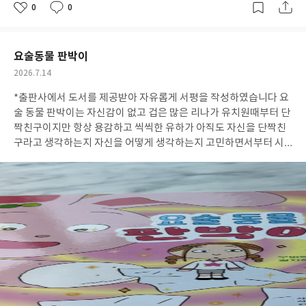
0
0
좋
댓
작
아
글
성
요
일
요술동물 판박이
작
2026.7.14
성
*출판사에서 도서를 제공받아 자유롭게 서평을 작성하였습니다 요
일
술 동물 판박이는 자신감이 없고 겁은 많은 리나가 유치원때부터 단
짝친구이지만 항상 용감하고 씩씩한 유하가 아직도 자신을 단짝친
구라고 생각하는지 자신을 어떻게 생각하는지 고민하면서부터 시
작된다.어느날 학교 담벼락 밑에서 만난 할머니에게 요술 판박이를
받아 호기심에 붙여보았더니 귀여운 분홍 토끼로 변신을 한다.순간
토끼로 변한 자신의 모습에 당황하지만 그와중에도 평소엔 시금치
도 잘 먹지않지만 토끼풀을 맛있어하는 모습이 너무나도 귀여웠다.
요술 동물 판박이의 동물 모양대로 변신하는 줄 알고 자신과는 다른
용감한 동물로 변신하고 싶어하지만 리나의 뜻대로는 되지 않는다.
위기에 처한 친구를 구해주게 되면서 자신의 특성으로도 친구를 구
해줄 수 있다는 사실을 깨닫게 된다.아이가 키즈카페나 계곡 등 처음
보는 사람을 봤을 때는 잘 어울려 놀지만 잘 알던 친구들과 있으면
친구가 자신을 어떻게 생각하는지 항상 신경쓰고 이랬을까? 저랬을