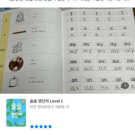
읽기와 쓰기를 익히고 있다.DAY 20까지 100단어로 이루어져 있고
하루에 5단어 씩이어서 부담갖지않고 영어 단어를 익힐 수 있었다.
앞장에서는 영단어, 그림, 한글뜻 순서로 되어있어서 영단어를 익
힌 뒤 쓰기 페이지에서 여러번 쓰며 영어단어를 외우고 다음 페이지
에서 우리말 뜻에 알맞은 단어 고르고, 주어진 단어의 우리말 뜻 고
르기, 단어와 우리말 뜻 바르게 연결하기로 영어단어를 계속해서 익
혀나가고 마지막으로 듣고 받아쓰기를 한 뒤 알맞은 뜻 고르기로 영
어단어를 완전히 익힐 수가 있었다.영어를 막 시작하거나 영어를 듣
고 말하지만 아직 읽기와 쓰기를 익히지 않은 친구들에게 추천한다.
#슬슬영단어level1 #슬슬영단어 #초등영어단어
첨
3
부
된
사
진
슬슬 영단어 Level 1
글
비전 영어콘텐츠 개발팀 저
쓴
이