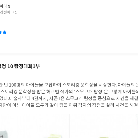
명령서와 마닐라 총독에게 줄 명령서도 준비시키며 조선으로 돌아가면 스
이다 9
전쟁의 패배와 지나친 수입으로 엄청난 빚더미에 앉은 스페인에 엄청난 은을 
/강전희 그림
원으로 흩어져있다. 반란, 후안 그리고 부왕의 행동으로 인한 해풍이의 여정
 마닐라를 향해 출항하려는 무역선을 노리는 바다 형제 호. 해풍이와 작은 
조선으로 돌아가야 할 이유를 하나 더 찾았다. 조선 밖에서 어떤 일이 벌어지
도 있는 것이다.42페이지 해풍이의 모험인 '나는 바람이다'를 읽으면서 유
고 아직도 해결되지 않은 일본군 성노예제와 강제징용에 화가 나고, 이제
 깊어졌다. 해풍이의 경로를 직접 다니면서 집필하신 김남중 작가님의 경
바람이다' 부디 해풍이가 작은 대수와 만나 무사히 조선으로 오길 바란다. 해풍이의 모험 ‘나
 사나이 하멜’해풍이의 모험 ‘나는 바람이다 2 나가사키에 부는 바람’해풍
탐정 10 탐정대회1부
 해적"해풍이의 모험 "나는 바람이다 4 동인도 회사의 비밀"해풍이의 모험 
의 모험 "나는 바람이다 6 바람의 나라"해풍이의 모험 "나는 바람이다 7
한 번 100명의 아이들을 모집하여 스토리킹 문학상을 시상한다. 아이들의 
다 8 검은 공주
 스토리킹 문학상을 받은 허교범 작가의 '스무고개 탐정'은 그렇게 아이들의
었다.마술사부터 4권까지, 시즌1은 스무고개 탐정을 중심으로 사건을 해결하
자만이 아닌 아이들 모두가 같이 팀을 이뤄 각자의 장점을 살려 사건을 해결
권 남았다. 10권은 탐정대회 1부란다. 현
. 멋진 팀웍으로 이루어진 탐정 사무소에 위기가 찾아온 9권 숨겨진 카드 이
래 전부터 탐정에 관심을 갖게 되었는지는 밝혀지 않고 10권은 탐정대회를