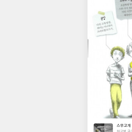
질 탐정대회에 참가한
다희, 마술사 그리고
정은 여덟 명이 모인
과 탐정학교에 다니는 
을 제외한 아이들이 
물론 다희 그리고 또
목적지에 도착하는 것
인 대기장소에서는 엄
쁜 짓을 저질러 병호
규, 그리고 또 다른 3명이 서로
를 통과하고 (관찰력과
으로 상대팀과 팀장과
숨어 있다)마지막 4단
통과자들이 정해졌다.
거린다. 도대체 둘 
람은 이 사건도 그의 
의 이야기에 매력을 
만 주인공이 아니다.
특징이 있어 맞추는 재
가 의심스러운 부분도
스무고개 
탐정이 어떻게 된 걸까? 이 대회가 공정하다고 쉽게 믿으면 곤란하단다. 이 대회를 연 사람은 자기 마음대
글
허교범 글