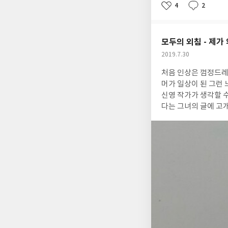
심스러워한다. 작가는
4
2
좋
댓
작
즐겁게 그림을 그리고 맛있는 음식을 먹으며
아
글
성
니. 성격이 대범하고 목소리도 크고 걸걸한
요
일
용하고 말수가 적고 세
모두의 외침 - 제가
살아 돌아온 일본군 
작
2019.7.30
으려고 했기에 일본은
성
해 괴팍한 할머니가 
처음 인상은 껌정드레
일
로 끌려간 사건 이래 할머
머가 일상이 된 그런 느
이 당신들의 고통을 
신영 작가가 생각할 
마음을 표현하고 그러다 차츰 고통을 표현하는
다는 그녀의 글에 고
리며 동물과 가족을 
성추행 관련 강의를 
수 화가의 '제국의 
러 분야에서 미투가 
에게 할머니라면 어떻게 그리고 싶냐는 말
분량만큼 영화를 새로 찍기도 하고 개봉을
기하게 된다. 할머니
을 뿐인데 제게 손가락질을 하는 사
1995년 일본에서 '
보호받건만, 왜 '성'
녀온다. 할머니들이 
으로 여겨 피해 '여성
살고 있음을 보여주며
씁니다. 우리는 더 이상 칸막이 
니들의 당당한 모습을 볼 수 있었다. 에필로그정신대 할머니의 그림 모
께 세상을 바꾸겠다. 
제 문제가 역사책의 
알게 되면서 이젠 그 
길 바란다. (뭔가 적었는데 저장이 잘못되어 날아갔다. ㅡㅜ ) 2016년 여름에 '몽화'와 '한 명'을 만난 기억이 난다. '몽
진행 당시의 문서들을
화'는 아픔 그 자체이