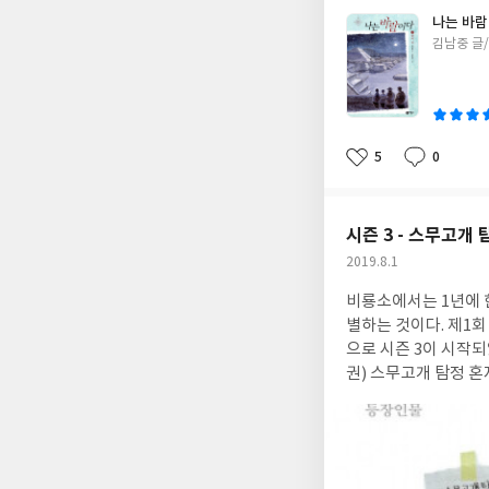
하고 마닐라행 승선 
나는 바람
고 말하라고 한다. 
글
김남중 글
란을 걱정하여 많은 사람들이 첩자와 정보
쓴
이
이 불안해진다. 그리고
있을까... 해풍이는 
나라의 노예가 될 수
5
0
와 일제강점기가 겹치
좋
댓
작
아
글
성
제외되었으니 더 골이
요
일
받으며 읽게 되는 '나는 
바람이다 1 빨간 수염
시즌 3 - 스무고개 
다 3 바타비아의 소년
작
2019.8.1
프 호 항해기"해풍이
성
비룡소에서는 1년에 
일
의 모험 - 나는 바람이
별하는 것이다. 제1회
으로 시즌 3이 시작되
권) 스무고개 탐정 혼
탐정의 자격이 충분하게 되었고, 시즌3은 9-12권까지로 이제 11권과 12권 2
기증 난다. 1부라니.
의 본명과 어떻게 오
습이 나온다. 10권이 되니 아이들 모습도 이름도 친근하다. 성격과 특징을 잘 보여주는 등장인물 소개. 이틀 동안 벌어