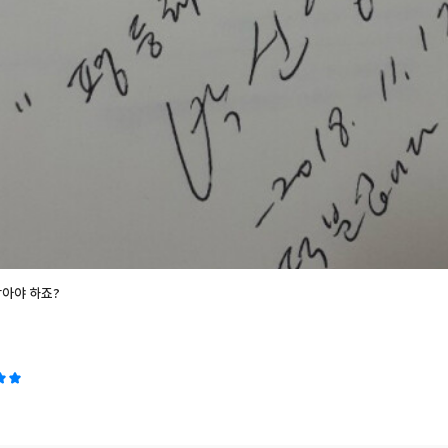
리 깊이 박혀 있는 성차별과 강간 문화에 대한 이야기와 "가해자 같이 생긴
부른다. 어감이 더 강해져서 거부감이 들긴 하지만 사실이니까. 십대의 소
용해 저지르는 권력형 성폭력"으로 인한 그녀의 사례를 보며 왜 피해를 당한
 마음 모두 상처가 가득하시리라. 하지만 내가 뭐라고 할 말이 있을까..세 
쯤은 당해봤을 폭력 증언에 (나도 아무도 없는 골목길에서 가슴을 움켜잡았
갔기에 망정이지 생각할수록 겁이 덜컥 난다.) 그렇게 많냐며 놀라는 남자들
게 이상한 눈길도 이상한 말도 하지 말라고 단단히 이른다. 작년 10월29일에 반갑게 데
을 치며 읽고 11월17일 작가의 하트가 담긴 싸인을 받았는데 도저히 머리 
 이렇게 저렇게 정리하다 2시간이 훌쩍 흘렀다. 말조심 몸조심 하라고 말해
참아야 하죠?