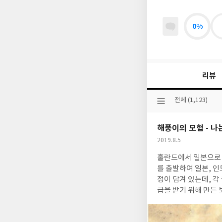
0%
리뷰
선
전체 (1,123)
택
된
해풍이의 모험 - 나
분
류
작
2019.8.5
성
홀란드에서 일본으로 가던 중 
일
를 출발하여 일본, 
정이 담겨 있는데, 
급을 받기 위해 만든
도에 1653년8월16
가사키로 탈출할 때까지 경험한 사건 및 조선 백성의 관습과 국토의 상황에 대한 보고서.' (네덜란드 동인도회사에 조