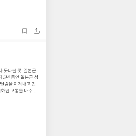
이지. 스
2페이지. 탐정 삼촌.
건' "스무고개탐정 3
'스무고개탐정 8 푸른
.못다핀 꽃. 일본군
 5년 동안 일본군 성
 떨림을 이겨내고 긴
면하던 고통을 마주하
. 20여 년 전의 이야
기가 되었다.가장 고마웠
본질을 대면하는 것이라
한다. 김순덕,
 표정으로 드러내고 의