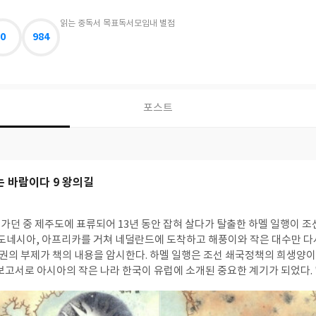
읽는 중
독서 목표
독서모임
내 별점
0
984
포스트
는 바람이다 9 왕의길
제주도에 표류되어 13년 동안 잡혀 살다가 탈출한 하멜 일행이 조선 소년 해풍이와 여수
인도네시아, 아프리카를 거쳐 네덜란드에 도착하고 해풍이와 작은 대수만 다
각 권의 부제가 책의 내용을 암시한다. 하멜 일행은 조선 쇄국정책의 희생양
 보고서로 아시아의 작은 나라 한국이 유럽에 소개된 중요한 계기가 되었다.
일 난파당한 범선 스페르베르 호에서 살아남은 선원들 가운데 여덟 명이 166