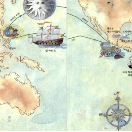
받기 위한 보고서) 네덜란드에 도착하였지만 적응하지 못한 작은 대수는
려는데 사고가 생겨 해풍과 떨어져 다른 배를 타게 되고 뜻하지 않게 해적선
 만났던 노예선에 있던 검은공주 코코는 해풍이와 만나게 된다. 탈출 노예인
 누에나 에스파냐에서 태어난 스페인인을 말하는 '크리오요'인 코레아라는
코 만의 베라크루즈로 향한다. (조선은 Corea, 아저씨는 Correa) 노예의 기억을 잊을 수
 코코는 같은 배에 탄 후안이 알려준 코르도바에 있는 얀가의 왕국 (흑인 
 해풍이는 조선에 가고 싶어한 작은 대수가 아시아로 가는 해적선을 타기 
 아카풀코에서 마닐라로 가는 배를 타려고 한다. 아시아의 필리핀에서 유
토를 이은 길로 카미노 레알 즉 왕의 길로 부른다. 얀가의 왕국으로 불리는 마을에서 만
받아들이고, 노예였던 코코를 탈출시키고, 노예가 될 것 같은 해풍이를 보
 소토코와 은밀한 이야기를 한다. 마을을 기웃거리다 수상하게 여긴 사람들
리자 자신은 누에바 에스파냐의 부왕인 세바스찬 님의 지시로 노예의 실상
가고 싶다고 말한다. 코코와 해풍이의 이야기를 들은 부왕은 심각한 노예
아 누에바 에스파냐로 들어온 노예들을 보며 노예제 금지를 검토하는 중이다. 스페인
즈텍 제국의 수도였던 텍스코코 호수에 지어진 물 위의 도시 테노치티틀란
고 신전을 무너뜨려 대성당을 건축하는 재료로 사용하고 황궁도 파괴해 부왕
 따라 간 '사라진 자들의 도시', 테오티우아칸. 태양의 피라미드와 달의 피라미드. 북부
메카족, 남쪽의 마야족 등 전사의 후예들인 인디오와 인디오와 크리오요, 
인디오 사이에 태어난 많은 사람들이 스페인으로부터 독립하여 새 나라를 만
도 동참하고, 인디오 엽합 전사들은 아카풀코를 습격할 반란 계획을 세우고
를 검토하겠다는 부왕에게 재촉을 하지만 부왕은 고민만 한다. 부왕은 해풍