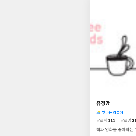
나
의
유정맘
님
사
의
빛나는 리뷰어
락
사
배
111
3
팔로워
팔로잉
경
락
책과 영화를 좋아하는 