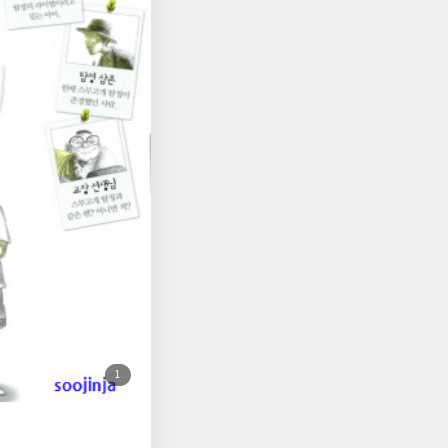
 문양과 함께 명규,
진출자인 스무고개 탐
진출차가 추천한 사람
트너가 된다. 문양
정이 추천한 문양이는
 걸고 지도를 보면서
" 본선 진출자들이 모
와 두 명의 부하, 나
를 대신하여 참석한 명
대결은 두 명이 한 팀
게는 중요한 문제들이
끝나고 여덟 명의 예선
이상한 이야기를 중얼
 통제하려는 높은 사
러분이 스무고개 탐정
 작가의 말대로 주인공
첨
1
진진하고 각 단계마다
부
된
 이 탐정 대회는 뭔
사
진
 그런데 정말 스무고개