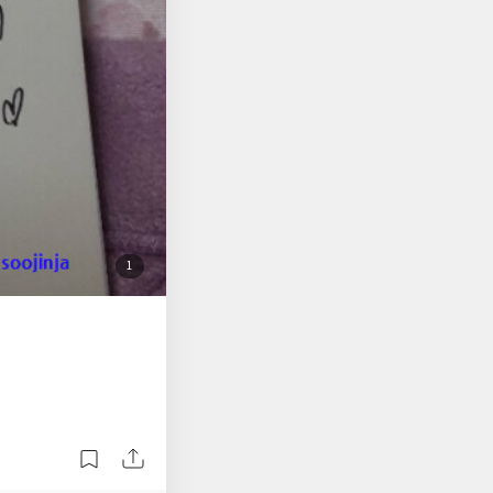
 가해자는 없다며 자신
녀들이 이젠 구십대의
 자는 천재일 수 밖에
소녀 이야기 "몽화"기
던 넘을 기억한다. 그
을 이젠 이해하고 싶지
속이 정리되지 않아 이
주는게 전부일까 혼자
첨
1
부
된
사
진