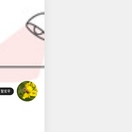
저
장
팔로우
대
표
사
진