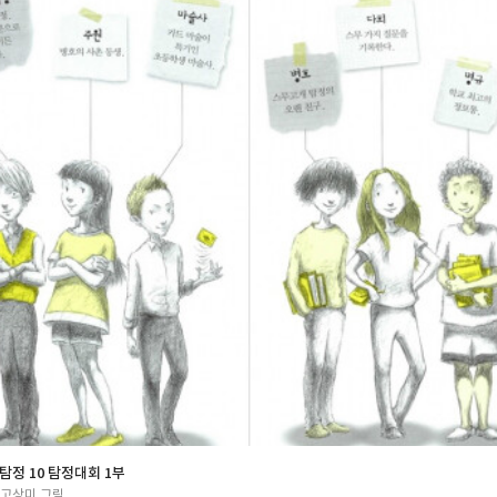
 스무고개 탐정. 문양과 둘만 남아 탐정 사무소를 지켰는데 예선전에 참가할
 주원까지 문양이를 응원하기 위해 방문한다. 물론 스무고개 탐정도. 본선 
 대기장소로 가고, 문양이는 예선전에 참가한다. 어린이 탐정 대회는 본선 
어린이 탐정 89명이 예선전을 치르고, 예선을 통과한 8명이 본선 진출차와 파
슬그머니 사라지고 마술사와 주원이가 문양이를 응원을 한다. 스무고개 탐
 다른 친구도 예선에 참가한다. 그리고 그들이 처음 맞이한 문제는 초시계를
. "아래 지도를 참고해서 제한 시간 60분 안에 목적지까지 도착해야 합니다
청난 긴장감이 흐르는데 스무고개 탐정과 그를 라이벌로 생각하는 선글라스
에게 마음의 상처를 남겨 집 밖으로 나오지 못하게 만든 과거의 원수, 병호
를 견제한다. 특히 선글라스가 스무고개 탐정을. 어찌어찌해서 문양,다희, 임목은 1단계
 행운 측정)2단계는 퀴즈를 푸는 일대일 대결의 3판 2선승제. 3단계 추리 
 도둑이 되어 상대 팀의 도둑 맞추기.(지시 사항에는 의미를 아는 사람에
계 추리 대결은 한 팀이 또 일대일 대결을 한다. 3판 2선승제.대결이 모두 
그런데 선글라스를 따라 나간 스무고개 탐정이 보이지 않고 선글라스는 
사이에 무슨 일이 벌어졌고, 탐정대회는 제대로 이뤄질지, 아이들을 완벽하게
생각대로 되고 있는지 모든 것이 궁금한채로 10권이 끝난다. 작가의 말.여
느낀다면 그것은 이야기 속에 주인공이 너무 많기 때문이 아닐까 생각한다.
 조연도 자신의 인생에서는 주인공이니까. 탐정을 뽑으려는 대회여서 흥미
미도 있고 허를 찌르는 결말도 좋다. 탐정 삼촌의 의미심장한 말들도 그렇고
 꽤 있다. 1부라서 궁금하게 끝나서 궁금한 것도 많고 당황스럽기도 하다.
탐정 10 탐정대회 1부
로 모든 일을
/고상미 그림