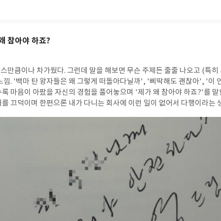
 할머니들이 다시 학생이 되어 그림 그리는 기쁨을 느낄 수 있게 하는 것을
 시간을 보낸다. 나눔의 집에서 가장 성격이 밝고 인정이 많은 김순덕 할머
 이용녀 할머니 부잣집 멋쟁이, 호탕하고 매우 사교적인 이용수 할머니 조
상과 타협하지 않는 강단과 자존심, 그림에 대한 특별한 재능을 가진 강덕경 할머
 왜 참아야 하죠?
성노예 여성들은 자신이 당한 일에 대해 말을 하지 않고 자신의 잘못이라 자
 성노예제 문제는 역사에서 완벽하게 지워졌다. 오랜 세월 동안 치유받지 
되어갔으며, 일본군이 저지른 조직적인 성폭력을 구체적 증언으로 고발하는
스만큼이나 차가웠다. 그런데 말을 해보면 무슨 주제든 줄줄 나오고 (특히 
니들의 인생을 송두리째 바꾼 변화이자 중요한 변곡점이 되었다. 미술 선생으로서 할머니들
낌. '백마 탄 왕자들은 왜 그렇게 떠돌아다닐까', '삐딱해도 괜찮아', '이 
그림으로 그려보면 좋겠다고 생각하기 시작했고 서서히 미술 치료 방법인 
수록 마음이 아팠을 자신의 경험을 풀어놓으며 '제가 왜 참아야 하죠?'를 말
 할머니들. 화려한 선도 있고, 구불거리는 선도 있고, 고향의 모습을 그
개를 끄덕이며 한편으론 내가 다니는 회사에 이런 일이 없어서 다행이라는 
드러내기도 한다. 그리고 차츰 두려움을 주제로 그림을 그리다가 정대협이 
듣는다) 아직도 당당하게 터져나오는 일들을 접하며 답답하기도 하다. 여전히
희생된 여성들'의 그림을 보고 그림 속 처녀와 자신을 동일시하며 창피함과 
터져나왔는데, 영화판에서 일을 하다보니 영화배우와 관련된 미투를 특히 
을 할 수 있게 되고 수업 2년 만에 일본군 성노예제 문제를 본격적으로 이야
 보류한 사례도 봤다. 작가의 말 직장내 성폭력 사건 폭력 사건 피해를 입었
의 과거와 그림을 보며 나름대로 그림을 해석하며 급하지 않게 할머니들의 
람들에게 더 큰 충격을 받았습니다. 다른 폭력 사건은 가해자가 비난받고 피해자는
구 일본군에 인한 성적 피해 여성을 지원하는 모임' 전시회에 초대되어 강덕
폭력 사건만은 유독 피해자가 비난받고 있을까요? 인간에 대한 성'폭력' 사
그림을 그리고 전시하는 것은 단순히 과거 역사의 피해자에 머무르지 않고 
'에게서 원인을 찾기 때문입니다.같이 싸워서 세상을 바꾸어 볼 생각을 하는
 관객들은 그림 전시를 통해 일본군에게 당한 끔찍한 상처를 그림으로 치
속에 고립되어 혼자 우는 유령이 아니니까요. 미투, 나는 고발한다. 위드유, 당신과 함
임. 김순덕 할머니의 못다핀 꽃. 일본군 성노예
솔직함과 당당함과 유머를 섞은 이야기에 마음이 아팠다. 그녀가 왜 싸움닭이
한 페이지에 마침표로 끝나는 과거가 아닌 아직 끝나지 않은 해결해야 할 우
마음마저도 당당함으로 느껴진다. 그녀의 잘못은 없으니까. 이익, 누명, 도
 찾기 위해 검찰청 민원실에 사건기록을 연람하고 등사하는 모습이 눈에 선
고, '한 명'은 영화 '귀향'과 '아이 캔 스피크'를 떠올린다. 위안부라고 불