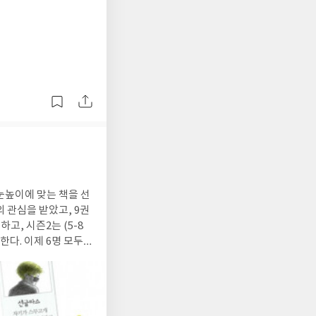
진
페인의 도움을 받았다
보내고 있으며 항상 반
대수는 언제 만날 수
는지 알지 못하면 다른
럽인들의 식민지 지배
 일본의 백색국가에서
험으로 생생한 느낌을
는
이의 모험 "나는 바람이
"나는 바람이다 5 튈
 코레아원정대".해풍이
눈높이에 맞는 책을 선
 관심을 받았고, 9권
고, 시즌2는 (5-8
한다. 이제 6명 모두
후, 아직 스무고개 탐정
 준비하는 아이들의 모