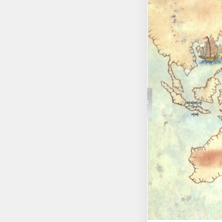
선에서의 13년 일본에서의 1년 밀린 월급을 
해풍이와 조선으로 가
승하고, 작은 대수와
움으로 자유가 되고,
만나 쿠바의 아바나에서 멕시
있는 곳으로 가고 싶은
으로 가고 싶어하고,
되었다는 사실을 알고
진 길은 스페인 왕의 광대한 영
난 소토코는 코코를 
감을 갖고, 코레아는
를 죽인 도둑으로 몰
부왕에게 코코를 데려
란드 서인도 회사에서 잡
에르난 코르테즈는 아
식 새 도시를 건설하
다. '죽은 자들의 길'을
로족, 서북쪽의 치치
인과 흑인, 흑인과 
얀가의 왕국의 소코토
듣는다. 노예제 금지