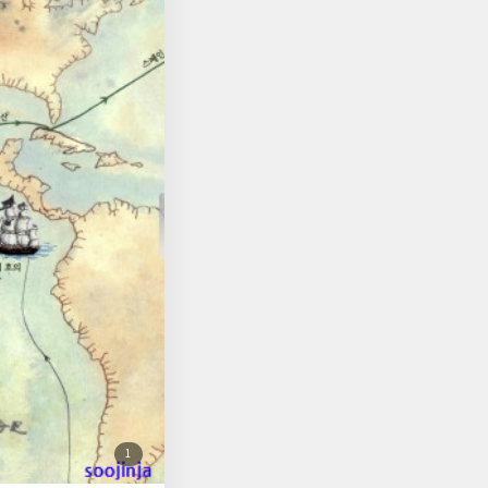
인 바다 형제 호에 탑
 코코는 해풍이의 도
 이름을 가진 사람과
노예들이 자유로운 곳)
위해서 스스로 해적이
럽의 스페인까지 이어
호해주는 코레아에게 호
에게 잡힌 후안은 신부
을 조사하는 신부이며,
문제를 꺠닫는다. 네덜
 정복자
을 파괴한 뒤 스페인
이 사는 궁전을 지었
의 푸에블
스페인과 인디오, 스페
들고 싶어했고, 이제
첨
1
 후안 신부는 몰래 엿
부
된
이를 도와주기로 결정
사