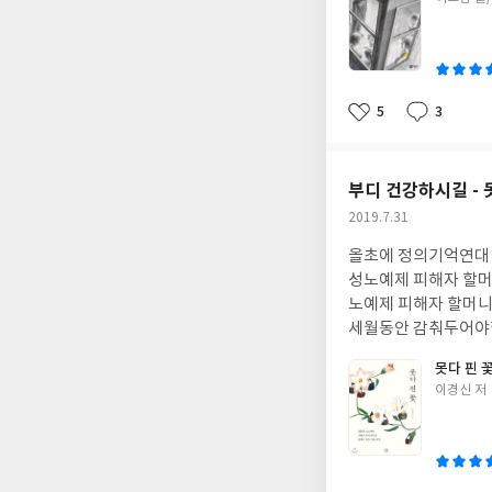
조정하는 걸 좋아하거든.8
쓴
이
무고개 탐정왜 이런 대
리뷰이런 이야기 어때?
어둠속의 보물상자" 흥미진진 "스무고개 탐정 4 과거의 친구" 시즌2 "스무고개 탐정 5 네 개의 사건"동료들의 이야
5
3
기 "스무고개 탐정 
좋
댓
작
아
글
성
수염'시즌 3 - 스무고
요
일
부디 건강하시길 - 
작
2019.7.31
성
올초에 정의기억연대 신
일
성노예제 피해자 할머니
노예제 피해자 할머니
세월동안 감춰두어야했
고 견딜 수 있는 힘을
못다 핀 
기를 지금에서야 꺼내게
글
이경신 저
던 분들은 강덕경, 김순덕, 이용녀, 이용수 할
쓴
로 증언한 김학순 할
이
고 스스로에게 의미를 
이용녀, 강덕경 할머