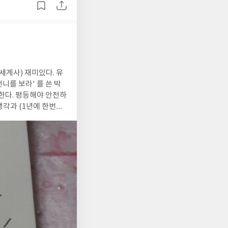
 수업의 목표로 삼아
니. 전쟁에서
책하며 기억을 빨리 잊
못한 내면의 상처로 인
 일은 일본군 성노예
세계사) 재미있다. 유
언니를 보라' 를 쓴 박
심상표현을 시작한다.
한다. 평등해야 안전하
생각과 (1년에 한번씩
주최한 행사에서 최병
 떠들썩한 미투. 여
분노를 느낀 할머니들
많이 접했는데 그 배우
마음을 어루만져준다.
경 김순덕 할머니와 다
건인데 '성'폭력 사건
한 인간으로서 현재를
 당신을 위해 이 책을
유하며 살아가는 할머
 될 수 밖에 없는지
리의 문제임을 알게 되
리, 이용당하기, 고소
하다. 자칭 명랑한 연
리던 단어를 이젠 일본군