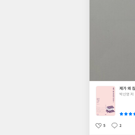
쇄싸움마. 사회에 뿌
성노예제 피해자라고 
의 우월한 지위를 이
할머니가 되셨다. 몸과
없는지 여자라면 한번
억하리 "한명"
미x넘이 웃고 그냥 
도 않고 내 남자는 여직원들에
려와서 형광펜으로 줄
제야 올린다. 지금도
계속 되묻고 있다.
제가 왜 
글
박신영 저
쓴
이
5
2
좋
댓
작
아
글
성