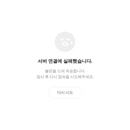
네
트
워
크
오
서버 연결에 실패했습니다.
류
불편을 드려 죄송합니다.
잠시 후 다시 접속을 시도해주세요.
다시 시도