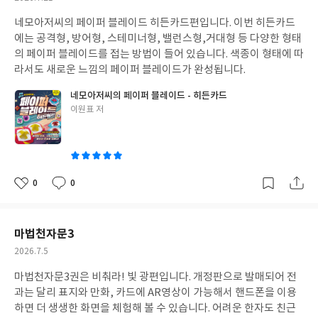
성
네모아저씨의 페이퍼 블레이드 히든카드편입니다. 이번 히든카드
일
에는 공격형, 방어형, 스테미너형, 밸런스형,거대형 등 다양한 형태
의 페이퍼 블레이드를 접는 방법이 들어 있습니다. 색종이 형태에 따
라서도 새로운 느낌의 페이퍼 블레이드가 완성됩니다.
네모아저씨의 페이퍼 블레이드 - 히든카드
글
이원표 저
쓴
이
0
0
좋
댓
작
아
글
성
요
일
마법천자문3
작
2026.7.5
성
마법천자문3권은 비춰라! 빛 광편입니다. 개정판으로 발매되어 전
일
과는 달리 표지와 만화, 카드에 AR영상이 가능해서 핸드폰을 이용
하면 더 생생한 화면을 체험해 볼 수 있습니다. 어려운 한자도 친근