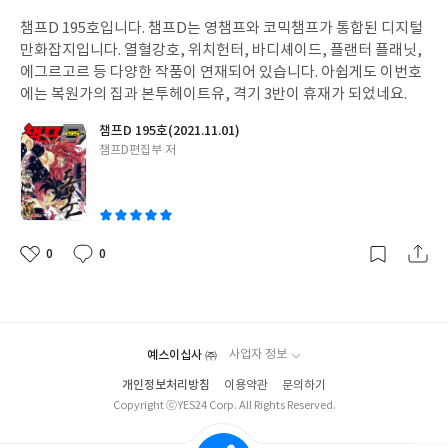
성
챔프D 195호입니다. 챔프D는 영챔프와 코믹챔프가 통합된 디지털
일
만화잡지입니다. 열혈강호, 위치헌터, 바디셰이드, 플랜터 플래닛,
에그르고르 등 다양한 작품이 연재되어 있습니다. 아쉽게도 이번호
에는 복원가의 집과 본투헤이트유, 격기 3반이 휴재가 되었네요.
챔프D 195호(2021.11.01)
글
챔프D편집부 저
쓴
이
0
0
좋
댓
작
아
글
성
요
일
예스이십사 ㈜
사업자 정보
개인정보처리방침
이용약관
문의하기
Copyright ⓒYES24 Corp. All Rights Reserved.