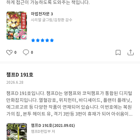
하게 접근이 가능하도록 도와주는 책입니다.
마법천자문 3
글
시리얼 글그림/김창환 감수
쓴
이
0
0
좋
댓
작
아
글
성
요
일
챔프D 191호
작
2026.6.28
성
챔프D 191호입니다. 챔프D는 영챔프와 코믹챔프가 통합된 디지털
일
만화잡지입니다. 열혈강호, 위치헌터, 바디셰이드, 플랜터 플래닛,
에그르고르 등 다양한 작품이 연재되어 있습니다. 이번호에는 복원
가의 집, 본투 헤이트 유, 격기 3반등 3편이 휴재가 되어 아쉬움이
많이 남습니다.
챔프D 191호(2021.09.01)
글
챔프D편집부 저
쓴