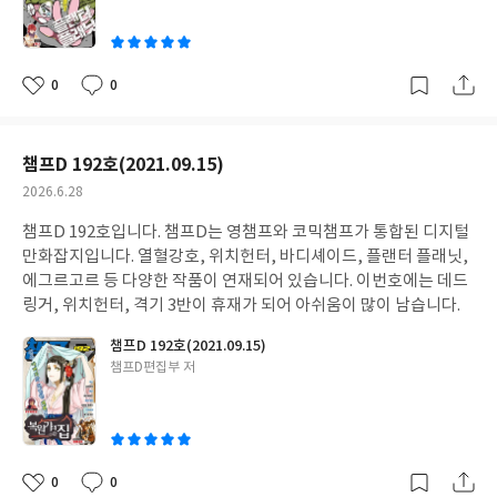
이
0
0
좋
댓
작
아
글
성
요
일
챔프D 192호(2021.09.15)
작
2026.6.28
성
챔프D 192호입니다. 챔프D는 영챔프와 코믹챔프가 통합된 디지털
일
만화잡지입니다. 열혈강호, 위치헌터, 바디셰이드, 플랜터 플래닛,
에그르고르 등 다양한 작품이 연재되어 있습니다. 이번호에는 데드
링거, 위치헌터, 격기 3반이 휴재가 되어 아쉬움이 많이 남습니다.
챔프D 192호(2021.09.15)
글
챔프D편집부 저
쓴
이
0
0
좋
댓
작