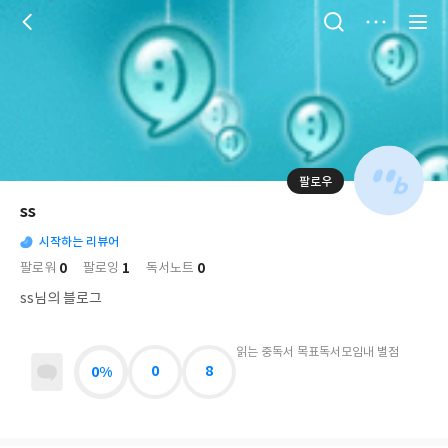
저
장
팔로우
나
의
ss
님
대
사
의
시작하는 리뷰어
표
락
사
사
배
0
1
0
팔로워
팔로잉
독서노트
진
경
락
ss님의 블로그
읽는 중
독서 목표
독서모임
내 별점
0%
0
8