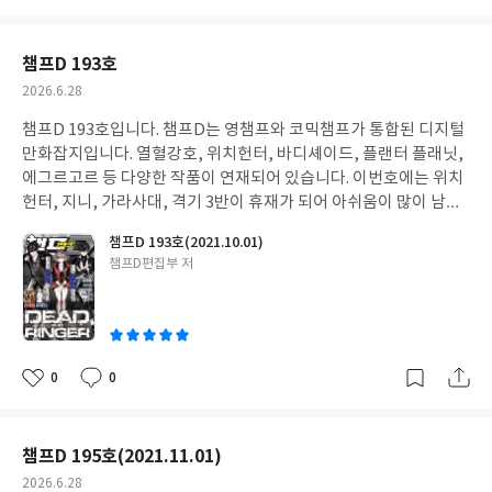
아
글
성
요
일
챔프D 193호
작
2026.6.28
성
챔프D 193호입니다. 챔프D는 영챔프와 코믹챔프가 통합된 디지털
일
만화잡지입니다. 열혈강호, 위치헌터, 바디셰이드, 플랜터 플래닛,
에그르고르 등 다양한 작품이 연재되어 있습니다. 이번호에는 위치
헌터, 지니, 가라사대, 격기 3반이 휴재가 되어 아쉬움이 많이 남습
니다.
챔프D 193호(2021.10.01)
글
챔프D편집부 저
쓴
이
0
0
좋
댓
작
아
글
성
요
일
챔프D 195호(2021.11.01)
작
2026.6.28