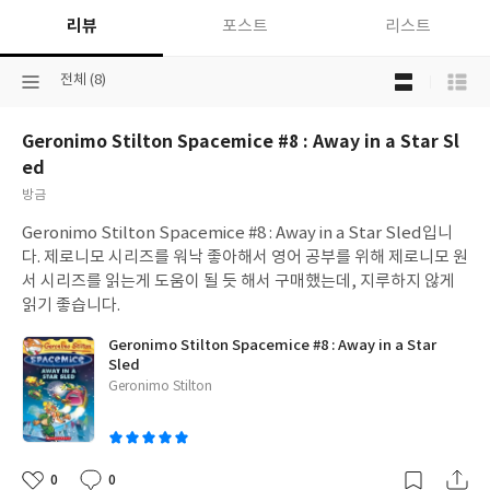
리뷰
포스트
리스트
목
선
전체 (8)
록
택
보
된
기
Geronimo Stilton Spacemice #8 : Away in a Star Sl
분
선
류
ed
택
작
방금
성
Geronimo Stilton Spacemice #8 : Away in a Star Sled입니
일
다. 제로니모 시리즈를 워낙 좋아해서 영어 공부를 위해 제로니모 원
서 시리즈를 읽는게 도움이 될 듯 해서 구매했는데, 지루하지 않게
읽기 좋습니다.
Geronimo Stilton Spacemice #8 : Away in a Star
Sled
글
Geronimo Stilton
쓴
이
0
0
좋
댓
작