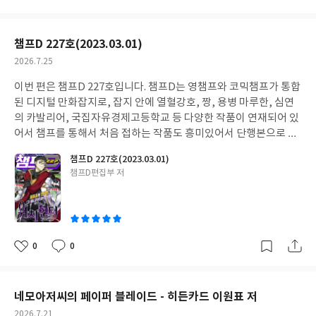
아
글
성
요
일
챔프D 227호(2023.03.01)
작
2026.7.25
성
이번 편은 챔프D 227호입니다. 챔프D는 영챔프와 코믹챔프가 통합
일
된 디지털 만화잡지로, 잡지 안에 열혈강호, 짱, 용병 마루한, 심연
의 카발리어, 국집자유경제고등학교 등 다양한 작품이 연재되어 있
어서 챔프를 통해서 처음 접하는 작품도 흥미있어서 단행본으로 찾
아보게 되기도 합니다.
챔프D 227호(2023.03.01)
글
챔프D편집부 저
쓴
이
0
0
좋
댓
작
아
글
성
요
일
네모아저씨의 페이퍼 블레이드 - 히든카드 이원표 저
작
2026.7.21