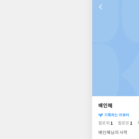
나
의
배인혜
님
사
의
기록하는 리뷰어
락
사
배
1
1
팔로워
팔로잉
경
락
배인혜님의 사락