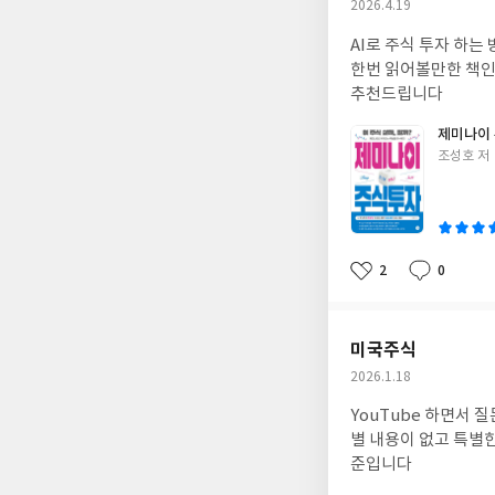
작
2026.4.19
성
AI로 주식 투자 하는
일
한번 읽어볼만한 책인거
추천드립니다
제미나이
글
조성호 저
쓴
이
2
0
좋
댓
작
아
글
성
요
일
미국주식
작
2026.1.18
성
YouTube 하면서
일
별 내용이 없고 특별한
준입니다