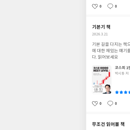
0
0
좋
댓
작
아
글
성
요
일
기본기 책
작
2026.3.21
성
기본 길을 다지는 책으
일
에 대한 재밌는 얘기
다. 읽어보세요
코스피 1
글
박시동 저
쓴
이
0
0
좋
댓
작
아
글
성
요
일
무조건 읽어볼 책