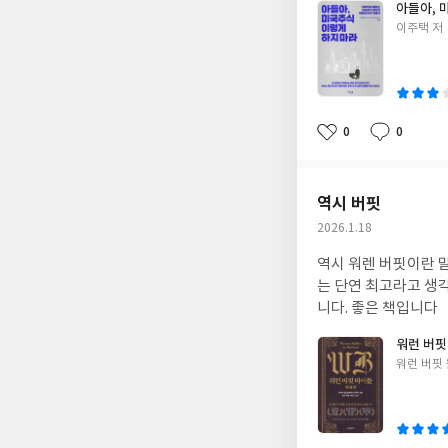
아들아, 
글
이주택 저
쓴
이
0
0
좋
댓
작
아
글
성
요
일
역시 버핏
작
2026.1.18
성
역시 워렌 버핏이란 말
일
는 단연 최고라고 생각
니다. 좋은 책입니다
워런 버핏
글
워런 버핏 
쓴
이