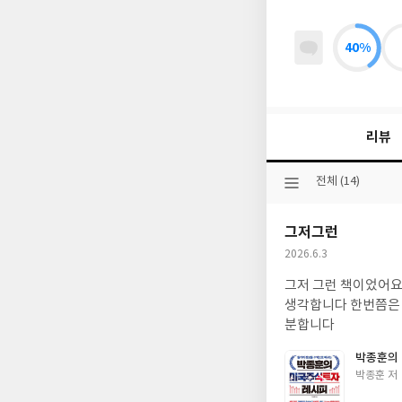
40%
리뷰
선
전체 (14)
택
된
그저그런
분
류
작
2026.6.3
성
그저 그런 책이었어요
일
생각합니다 한번쯤은 
분합니다
박종훈의
글
박종훈 저
쓴