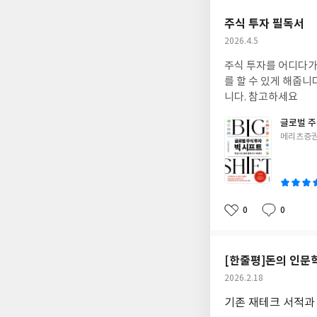
요
일
주식 투자 필독서
작
2026.4.5
성
주식 투자를 어디다가
일
를 할 수 있게 해줍니
니다. 참고하세요
글로벌 주
글
메리츠증권
쓴
이
0
0
좋
댓
작
아
글
성
요
일
[한줄평]돈의 인문
작
2026.2.18
성
기존 재테크 서적과
일