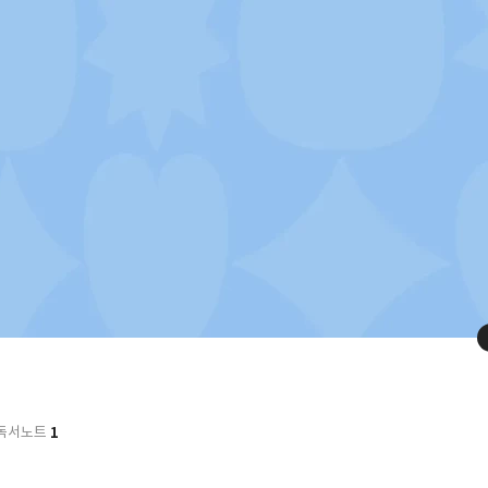
1
독서노트