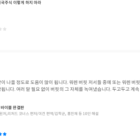
미국주식 이렇게 하지 마라
이 나올 정도로 도움이 많이 됩니다. 워렌 버핏 저서들 중에 또는 워렌 버
됩니다. 여러 말 필요 없이 버핏의 그 자체를 녹여냈습니다. 두고두고 계속
 바이블 완결판
원저,리처드 코너스 편저/이건 편역/김학균, 홍진채 등 10인 해설