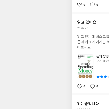
0
0
좋
댓
작
아
글
성
요
일
읽고 있어요
작
2026.2.18
성
읽고 있는데 베스트셀
일
른 재테크 자기계발 
어보세요.
돈의 방
글
모건 하우
쓴
이
0
0
좋
댓
작
아
글
성
요
일
읽는중입니다