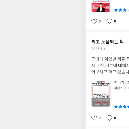
이
0
0
좋
댓
작
아
글
성
요
일
최고 도움되는 책
작
2026.5.3
성
근래에 읽었던 책들 
일
서 주식 기본에 대해서
어보려고 하고 있습니
피터케이의
글
피터케이 
쓴
이
2
0
좋
댓
작
아
글
성