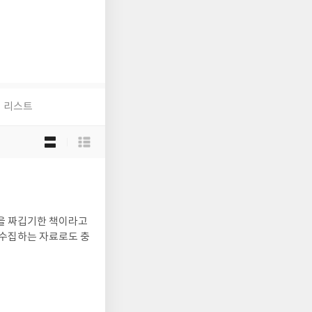
리스트
목
록
보
기
선
택
들을 짜깁기한 책이라고
 수집하는 자료로도 충