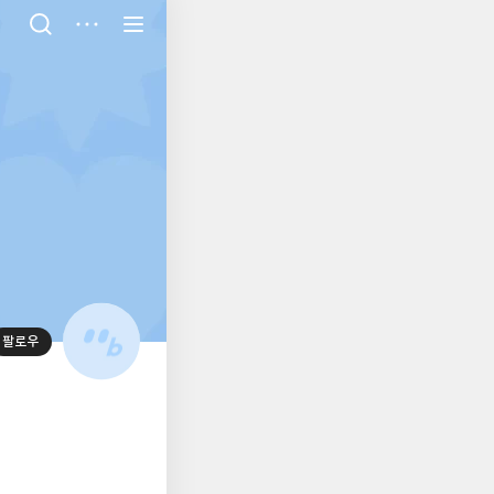
저
장
팔로우
대
표
사
진