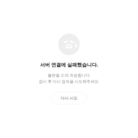
네
트
워
크
오
서버 연결에 실패했습니다.
류
불편을 드려 죄송합니다.
잠시 후 다시 접속을 시도해주세요.
다시 시도