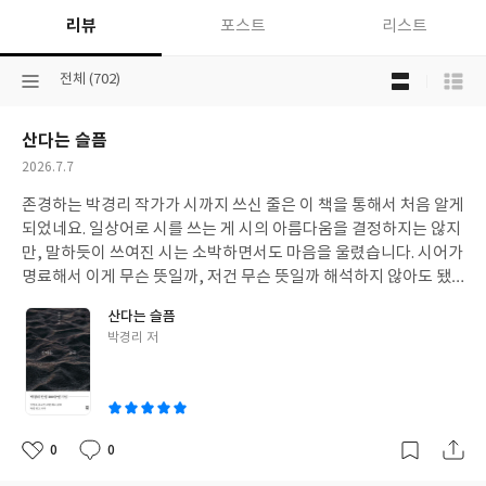
리뷰
포스트
리스트
목
선
전체 (702)
록
택
보
된
기
산다는 슬픔
분
선
류
택
작
2026.7.7
성
존경하는 박경리 작가가 시까지 쓰신 줄은 이 책을 통해서 처음 알게
일
되었네요. 일상어로 시를 쓰는 게 시의 아름다움을 결정하지는 않지
만, 말하듯이 쓰여진 시는 소박하면서도 마음을 울렸습니다. 시어가
명료해서 이게 무슨 뜻일까, 저건 무슨 뜻일까 해석하지 않아도 됐
습니다. 오로지 시를 마음으로만 느끼면 됐어요.
산다는 슬픔
글
박경리 저
쓴
이
0
0
좋
댓
작
아
글
성