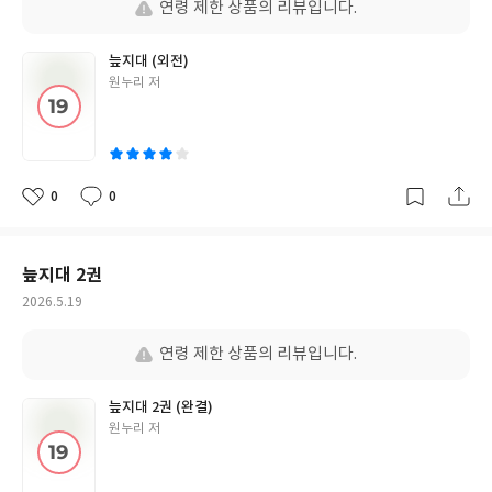
연령 제한 상품의 리뷰입니다.
식을 장기간 보유하는 것이 가장 높은 수익률을 얻을 수 있겠죠. 연
준의장 교체 이후 연준이 다시 돈풀기를 시행할 것인지, 아니면 긴
늪지대 (외전)
축 정책을 시행할 것인지를 논의하는 3장은 솔직히 새로운 내용이
글
원누리 저
없었습니다. 케빈 워시가 앞으로 어떤 정책을 수행할 지는 결국 시간
쓴
이 지나야 명백해질 수 있다보니 3장의 내용은 '~카더라'처럼 느껴
이
지는 부분이 많았습니다. 4장에서는 AI와 생산성이 앞으로 경제에
어떤 영향을 미칠 지에 대해서 논의합니다. AI 낙관론자들은 AI로 인
해서 앞으로 생산성이 극적으로 향상됨에 따라 저물가 시대가 올 것
0
0
좋
댓
작
이라고 전망합니다. 하지만 세상은 100% 낙관적으로만 굴러가는
아
글
성
곳이 아니죠. 닷컴 버블이 오기 전, 1990년대에 IT 기술이 세상을 바
요
일
꿀 것이라는 의견이 존재했습니다. 닷컴 버블을 겪기는 했지만 IT에
늪지대 2권
대한 낙관론이 결국 맞아 들어가는 것처럼 보였죠. 물가는 안정됐으
작
2026.5.19
며 자산 가치는 우상향 했으니까요. 하지만 1990년대에 무엇이 경
성
제를 부양했는지를 본다면 오직 IT기술로 인해서 이뤄낸 성과는 아
일
연령 제한 상품의 리뷰입니다.
니라고 합니다. 세계화로 인한 저물가 기조, 저유가 등 복합적인 요
소들이 IT로 인한 생산성 효과와 결합하면서 이뤄낸 결과라는 거죠.
과거에 빗대어보면, AI가 생산성 향상을 일으킨다고 해서 그것이 꼭
늪지대 2권 (완결)
저물가로 이어지지 않을 수도 있다는 것입니다. 오히려 단기적으로
글
원누리 저
쓴
는 고물가를 유발할 가능성이 매우 높죠. 이런 점을 반영해서 균형
이
잡힌 투자를 해야 한다고 저자는 말합니다. 마지막으로 달러 패권에