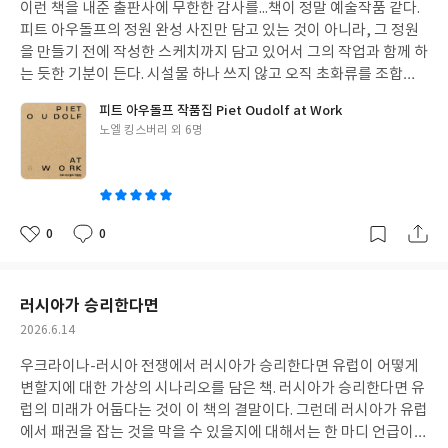
이런 책을 내준 출판사에 무한한 감사를...책이 정말 예술작품 같다.
일
피트 아우돌프의 정원 완성 사진만 담고 있는 것이 아니라, 그 정원
을 만들기 전에 작성한 스케치까지 담고 있어서 그의 작업과 함께 하
는 듯한 기분이 든다. 시설물 하나 쓰지 않고 오직 초화류를 조합해
서 아름다운 정원을 만들어내는 그의 노력에 완전히 반했다.
피트 아우돌프 작품집 Piet Oudolf at Work
글
노엘 킹스버리 외 6명
쓴
이
0
0
좋
댓
작
아
글
성
요
일
러시아가 승리한다면
작
2026.6.14
성
우크라이나-러시아 전쟁에서 러시아가 승리한다면 유럽이 어떻게
일
변할지에 대한 가상의 시나리오를 담은 책. 러시아가 승리한다면 유
럽의 미래가 어둡다는 것이 이 책의 결말이다. 그런데 러시아가 유럽
에서 패권을 잡는 것을 막을 수 있을지에 대해서는 한 마디 언급이