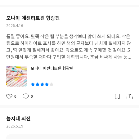
려고 할 것이기 때문입니다. 그리고 이번 전쟁으로 호르무즈가 폐쇄
아
글
성
되고 위험성이 커지면서, 보험이라든가 인건비 등이 상당히 상승될
요
일
것으로 전망됩니다. 이런 추세가 계속 될 경우, 호주와 브라질 같은
모나미 에센티트윈 형광펜
원자재가 충분히 확보되어 있는 나라에 대한 위상이 달라질 것이라
작
2026.4.16
고 이 책은 말합니다. (하지만... 개인적으로 브라질 지수 추종 etf를
성
사서 보유중이었는데 수익률이 마이너스 입니다 ㅜㅜ) K자 경제는
품질 좋아요. 뒷쪽 작은 팁 부분을 생각보다 많이 쓰게 되네요. 작은
일
쉽게 말하자면 더 심해지는 경제 양극화 현상을 말합니다. 우리나라
팁으로 하이라이트 표시를 하면 책의 글자보다 넘치게 칠해지지 않
로 따지자면 강남 아파트와 지방 아파트는 가격 차이가 상당하죠. 강
고, 딱 알맞게 칠해져서 좋아요. 앞으로도 계속 구매할 것 같아요. 5
남 아파트 값을 잡으려면 금리를 올려야 합니다. 그런데 이렇게 되면
만원에서 부족할 때마다 구입할 계획입니다. 조금 비싸게 사는 듯해
지방 아파트 가격은 안 그래도 가격이 낮은데 높은 금리로 투자가 어
도 2,000원 포인트 혜택 볼 수 있으니 거의 무료로 사는 거나 다름
모나미 에센티트윈 형광펜
려워지면서 가격이 더 떨어질 수 있겠죠. 하지만 강남 아파트를 가진
없더라구요
글
사람은 결국 소수이고, 지방 아파트 보유자들이 대부분입니다. 그러
쓴
면 정책은 결국 다수를 향할 수밖에 없겠죠. 지방 아파트를 위해서
이
금리를 내리다보면, 어쩔 수 없이 강남 아파트 값은 더 오르게 되는
현상이 발생합니다. 양극화가 더 심해지는 거죠. 상위를 차지하고 있
0
0
좋
댓
작
는 경제 주체들과 나머지 경제주체들이 처한 상황이 K자 형태로 너
아
글
성
요
일
무 다르다보니 모두에게 적용되는 경제 정책을 펼치기가 매우 어려
워집니다. 오히려 경제 정책이 양극화를 심화하기도 하고요. 하지만
늪지대 외전
정책은 결국 다수를 위한 방향으로 갈 수밖에 없다는 점에서, 이 책
작
2026.5.19
은 상위권 기업들에 대한 쏠림 현상이 더 강화될 것을 전망하고 있습
성
니다. 이 점을 반영한다면, 앞으로 투자에서는 빅테크 기업들의 주
일