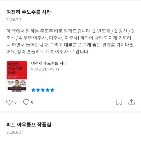
요
일
여전히 주도주를 사라
작
2026.7.7
성
이 책에서 말하는 주도주 바로 알려드립니다! 1. 반도체 / 2. 방산 / 3.
일
조선 / 4. 우주 여주사, 여주사, 여주사! 하락이 나와도 이게 기회려
니 하면서 들어갑니다. 그리고 대부분은 그게 좋은 결과를 가져다줬
어요. 장이 흔들려도 계속 여주사!로 갑니다.
여전히 주도주를 사라
글
빈센트(김두언) 저
쓴
이
0
0
좋
댓
작
아
글
성
요
일
피트 아우돌프 작품집
작
2026.6.14
성