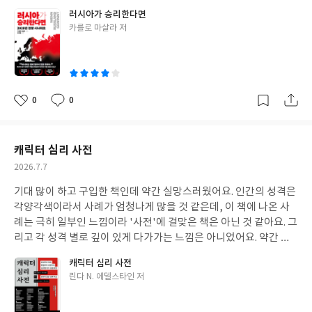
없고, 오직 가정에 기대어 쓴 예상 시나리오만 책이 끝나서 '이게 뭐
러시아가 승리한다면
지?' 싶은 생각이 들기도 했다.
글
카를로 마살라 저
쓴
이
0
0
좋
댓
작
아
글
성
요
일
캐릭터 심리 사전
작
2026.7.7
성
기대 많이 하고 구입한 책인데 약간 실망스러웠어요. 인간의 성격은
일
각양각색이라서 사례가 엄청나게 많을 것 같은데, 이 책에 나온 사
례는 극히 일부인 느낌이라 '사전'에 걸맞은 책은 아닌 것 같아요. 그
리고 각 성격 별로 깊이 있게 다가가는 느낌은 아니었어요. 약간 성
격의 대표적인 면만 가볍게 다룬 느낌? 솔직하게 이걸 읽어가면서
캐릭터 심리 사전
캐릭터를 설정하기가 어려울 것 같아요.
글
린다 N. 에델스타인 저
쓴
이