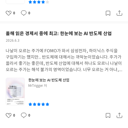
대해서 이 책을 설명합니다. 요즘 달러의 위기, 미국의 위기라는 말
을 쉽게 들을 수 있는데요. 그러면 이제 정말 미국 경제와 달러는 위
0
0
험에 빠진 것인가에 대해서 이 책은 장기적으로는 미국과 달러의 패
좋
댓
작
아
글
성
권이 계속되지 않을까, 라고 전망합니다. 단기적으로는 미국과 달러
요
일
패권이 약해지는 것처럼 보일 수도 있으나, 수십 년 동안 이어져온
올해 읽은 경제서 중에 최고: 한눈에 보는 AI 반도체 산업
달러의 네트워크 효과 때문에 달러가 기존 지위를 잃기는 쉽지 않을
것이라는 거죠. 그러한 관점에서 게속 미국의 S&P500에 장기적으
작
2026.6.3
성
로 투자하는 것이 좋은 선택이라고 저자는 말하고 있습니다. 앞으로
나날이 오르는 주가에 FOMO가 와서 삼성전자, 하이닉스 주식을
일
세계 경제의 주요 흐름이 무엇일지, 또 무엇을 가장 눈여겨 봐야 할
구입하기는 했지만... 반도체에 대해서는 까막눈이었습니다. 주가가
지 궁금하신 분들은 이 책을 읽으시면 그 흐름을 한 권으로 충분히
올라서 좋기는 좋은데, 반도체 산업에 대해서 하나도 모르니 나날이
이해하실 수 있을 거라 생각합니다.
오르는 주가는 해석 불가의 영역이었습니다. 너무 오르는 거 아냐,
싶은 감정이 시시때때로 솟구치면서 당장에 주식을 팔아 치우고 싶
한눈에 보는 AI 반도체 산업
은 욕망에 시달려야 했죠. 이 책은 현재 반도체 시장에서 가장 뜨거
글
MrTrigger 저
운 기업들을 중심으로, 반도체 산업에 대해서 전체적인 설명을 친절
쓴
하게 해주는 책입니다. 이과 감수성이 1% 도 없는 문과생인 저도,
이
반도체 산업에 대한 지식이 1도 없었지만 술술 이해할 수 있었어요.
어느 애널리스트 분의 말씀을 들어보면, 반도체 산업에 대해서 얼추
이해하기 까지는 3년이 넘게 걸렸다고 하시더라구요. 그만큼 반도
0
0
좋
댓
작
체 제작 공정이 복잡하다는 뜻이겠죠? 이 책은 반도체 산업을 최초
아
글
성
로 이해해보고자 하는 초보자들을 타깃한 책인만큼 복잡한 반도체
요
일