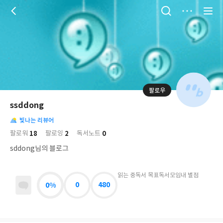
저
장
팔로우
나
의
ssddong
님
대
사
의
빛나는 리뷰어
표
락
사
사
배
18
2
0
팔로워
팔로잉
독서노트
진
경
락
sddong님의 블로그
읽는 중
독서 목표
독서모임
내 별점
0%
0
480