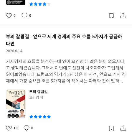
0
0
좋
댓
작
아
글
성
요
일
부의 갈림길 : 앞으로 세계 경제의 주요 흐름 5가지가 궁금하
다면
작
2026.6.14
성
거시경제의 흐름을 분석하는데 있어 오건영 님 같은 분이 없으시다
일
고 생각해왔습니다. 그래서 이번에도 신간이 나오자마자 구입해서
읽어보았습니다. 트럼프의 임기가 2년 남은 이 시점, 앞으로 거시 경
제에서 가장 중요한 흐름 5가지를 이 책에서는 아래와 같이 말하고
있습니다. 1. 지정학적 분쟁2. K자 경제3. 연준의장 교체4. AI와 생산
부의 갈림길
성5. 달러 패권 미국과 이란 전쟁이 거의 끝나가고 있습니다만, 전쟁
글
오건영 저
이후에 다시 유가가 안정적일 것이냐에 대해서 이 책은 "아니다"라
쓴
고 답합니다. 이 전쟁을 경험하면서 석유에 대한 수요와 비용이 폭발
이
적으로 늘 것이라고 전망되기 때문이죠. 이번 전쟁처럼 예상치 못한
지정학적 분쟁이 일어날 경우 파급이 얼마나 심각한지 전 세계가 깨
달았기 때문에, 전쟁이 끝나도 다들 나서서 비축유를 최대한 확보하
10
0
좋
댓
작