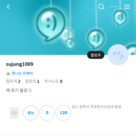
저
장
팔로우
나
의
sujung1009
님
대
사
의
빛나는 리뷰어
표
락
사
사
배
2
1
0
팔로워
팔로잉
독서노트
진
경
락
책 후기 블로그
읽는 중
독서 목표
독서모임
내 별점
0%
0
120