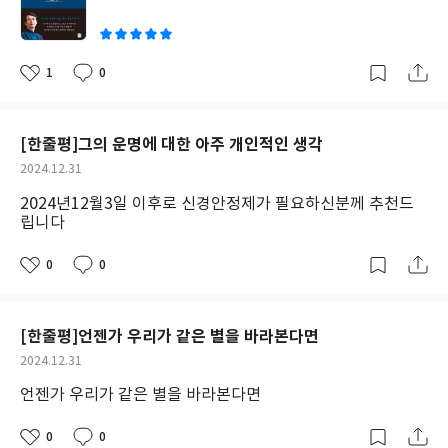
이
1
0
좋
댓
작
아
글
성
요
일
[한줄평]그의 운명에 대한 아주 개인적인 생각
작
2024.12.31
성
2024년12월3일 이후로 신경안정제가 필요하신분께 추천드
일
립니다
0
0
좋
댓
작
아
글
성
요
일
[한줄평]언젠가 우리가 같은 별을 바라본다면
작
2024.12.31
성
언젠가 우리가 같은 별을 바라본다면
일
0
0
좋
댓
작