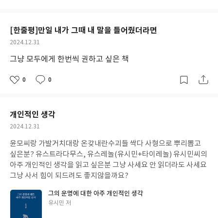
아
글
성
요
일
[한줄평]만일 내가 그때 내 말을 들어줬더라면
작
2024.12.31
성
그냥 모두에게 한번씩 권하고 싶은 책
일
0
0
좋
댓
작
아
글
성
요
일
개인적인 생각
작
2024.12.31
성
윤모씨랑 가발거치대랑 온갖내란수괴들 싹다 사형으로 뿌리뽑고
일
싶은분? 유스트라다무스, 유스레놀(유시민+타이레놀) 유시민씨의
아주 개인적인 생각을 읽고 싶은분 그냥 사세요 안 읽더라도 사세요
그냥 사서 힘이 되드려도 좋지않을까요?
그의 운명에 대한 아주 개인적인 생각
글
유시민 저
쓴