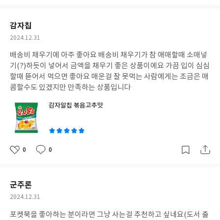
아
글
성
요
일
감자칩
작
2024.12.31
성
배송비 채우기에 아주 좋아요 배송비 채우기가 참 애매할때 소매넣
일
기(?)하듯이 넣어서 금액을 채우기 좋은 상품이에요 가끔 입이 심심
할때 뜯어서 먹으면 좋아요 매운걸 잘 못먹는 사람에게는 조금은 매
콤할수도 있겠지만 만족하는 상품입니다
감자알칩 볶음고추맛
글
쓴
이
0
0
좋
댓
작
아
글
성
요
일
군주론
작
2024.12.31
성
포켓북을 좋아하는 분이라면 그냥 사는걸 추천하고 싶네요(도서 출
일