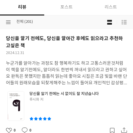
리뷰
포스트
리스트
목
선
전체 (201)
록
택
보
된
기
당신을 알기 전에도, 당신을 알아간 후에도 읽으라고 추천하
분
선
류
고싶은 책
택
작
2024.12.31
성
누군가를 알아가는 과정도 참 행복하기도 하고 고통스러운것처럼
일
이 책을 알기전에도, 알더라도 한번씩 꺼내서 읽으라고 권하고 싶어
요 완독은 못했지만 틈틈히 읽는데 좋아요 시집은 조금 빛을 바랜 단
어들의 원래모습을 되찾게해주는 느낌이 들어요 개인적인 감상평
이에요 ㅎㅎ
당신을 알기 전에는 시 없이도 잘 지냈습니다
글
류시화 저
쓴
이
0
0
좋
댓
작