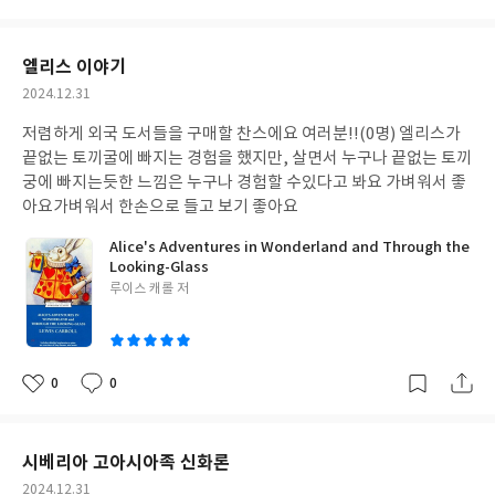
아
글
성
요
일
엘리스 이야기
작
2024.12.31
성
저렴하게 외국 도서들을 구매할 찬스에요 여러분!!(0명) 엘리스가
일
끝없는 토끼굴에 빠지는 경험을 했지만, 살면서 누구나 끝없는 토끼
궁에 빠지는듯한 느낌은 누구나 경험할 수있다고 봐요 가벼워서 좋
아요가벼워서 한손으로 들고 보기 좋아요
Alice's Adventures in Wonderland and Through the
Looking-Glass
글
루이스 캐롤 저
쓴
이
0
0
좋
댓
작
아
글
성
요
일
시베리아 고아시아족 신화론
작
2024.12.31