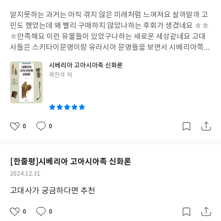
성
알지못하는 과거는 아직 겪지 않은 미래처럼 느껴져요 살까말까 고
일
민도 했었는데 왜 빨리 구매하지 않았나하는 후회가 생겼네요 ㅎㅎ
ㅎ만족해요 이런 유물들이 있었구나하는 새로운 세상같네요 고대
사들은 스키타이문명이랑 유라시아 문명들을 보면서 시베리아쪽
신화가 궁금했고 좀 더 알아보고 싶어서 구매했어요
시베리아 고아시아족 신화론
글
곽진석 저
쓴
이
0
0
좋
댓
작
아
글
성
요
일
[한줄평]시베리아 고아시아족 신화론
작
2024.12.31
성
고대사가 궁금하다면 추천
일
0
0
좋
댓
작