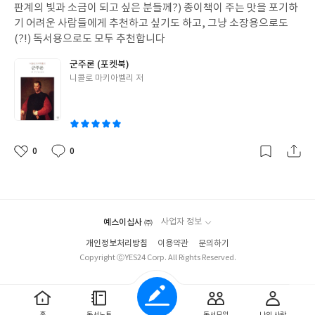
판계의 빛과 소금이 되고 싶은 분들께?) 종이책이 주는 맛을 포기하
기 어려운 사람들에게 추천하고 싶기도 하고, 그냥 소장용으로도
(?!) 독서용으로도 모두 추천합니다
군주론 (포켓북)
글
니콜로 마키아벨리 저
쓴
이
0
0
좋
댓
작
아
글
성
요
일
예스이십사 ㈜
사업자 정보
개인정보처리방침
이용약관
문의하기
Copyright ⓒYES24 Corp. All Rights Reserved.