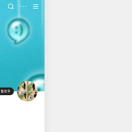
저
장
팔로우
대
표
사
진