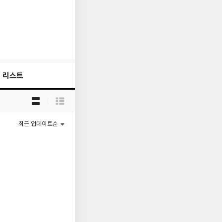
리스트
목
록
보
기
최근 업데이트순
선
택