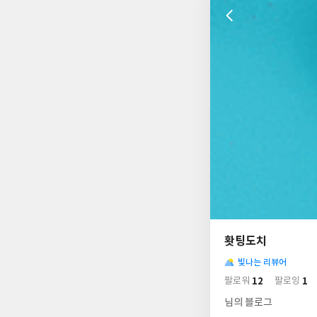
나
의
홧팅도치
님
사
의
빛나는 리뷰어
락
사
배
12
1
팔로워
팔로잉
경
락
님의 블로그