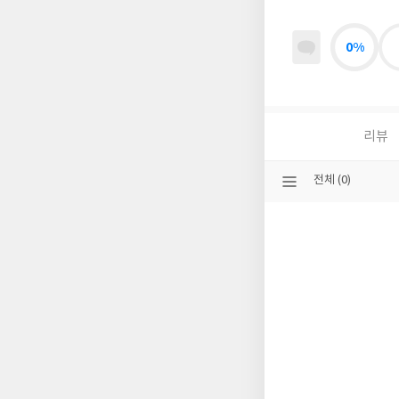
0%
리뷰
선
전체 (0)
택
된
분
류