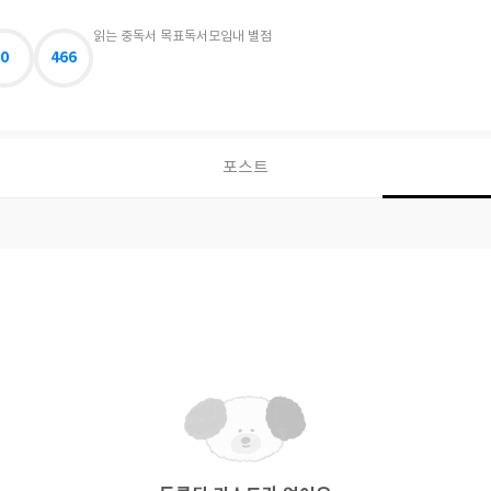
읽는 중
독서 목표
독서모임
내 별점
0
466
포스트