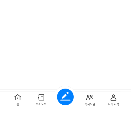
예스이십사 ㈜
사업자 정보
홈
독서노트
독서모임
나의 사락
개인정보처리방침
이용약관
문의하기
Copyright ⓒYES24 Corp. All Rights Reserved.