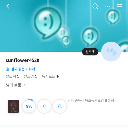
저
장
팔로우
나
의
sunflower4528
님
대
사
의
깊이 읽는 리뷰어
표
락
사
사
배
1
1
9
팔로워
팔로잉
독서노트
진
경
락
님의 블로그
읽는 중
독서 목표
독서모임
내 별점
8%
0
71
찰
리
멍
거