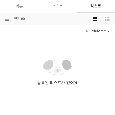
바
리스트
리뷰
포스트
이
블
목
선
전체 (0)
록
택
보
된
기
최근 업데이트순
분
선
류
택
등록된 리스트가 없어요