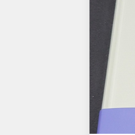
을 철저히 막았다. 하
었던 경험을 통해 그
경험들과 같은 추가적
촌이라고 할 수 있는
좀 더 넓고 환하게 세
더 크고 깊어지기를 바라는 마음이다. 『창문 너머로』를 읽으면서 
하고 싶다. 그 책은 
『이상한 조류학자의 어쿠스틱 여행기』이다. 이 책은
세계의 모든 박제를 
동물들을 그저 대상으
이킬 수 없는 과오에
대해 이를 찾아내 자신의 
되어 시간에 풍화되어
아 있는 침팬지처럼 크
제인 구달 박사처럼 
마쳤다.