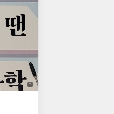
이다. 특히 강조하는
한 상태를 오가는 동적
는 항상 블루나 그린
하게 그린과 블루로 회
방지할 수 있다고. 그렇
 설명해 주며, 이 네
 막아준다. 하지만 너
필요한데, 모든 자극
이다." 이렇게
계 조절 장애의 치유
 빠뜨리지 않고 있다.
꼼하게 읽고, 서두름
을 느끼고 있거나 아
책을 읽고서 건강한 삶
첨
2
부
된
사
진