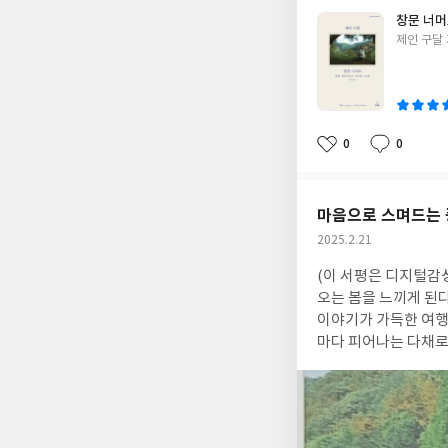
창문 너
글
제인 구달
쓴
이
0
0
좋
댓
작
아
글
성
요
일
마음으로 스며드는 
작
2025.2.21
성
(이 서평은 디지털감
일
오는 봄을 느끼게 된
이야기가 가득한 여행
마다 피어나는 다채로
조곤조곤 풀어 놓는다. 『우리는 조금 더 떠나도 됩니다』는 국내의 유명한 여행지보다는 저자가 추천하고 싶
을 위주로 소개하고 
확인해 보는 재미도 
관방제림을 더 사랑한다. 