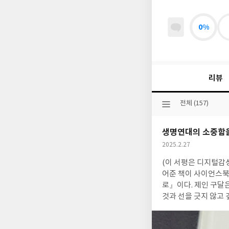
0%
리뷰
선
전체 (157)
택
된
생명연대의 소중함을
분
류
작
2025.2.27
성
(이 서평은 디지털감
일
어준 책이 사이언스북
로』이다. 제인 구달은
것과 선을 긋지 않고 
곰베"를 열면서, 아! 나는 
(사실 인간도 동물 