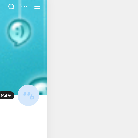
저
장
팔로우
대
표
사
진