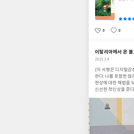
쓴
이
0
0
좋
댓
작
아
글
성
요
일
이탈리아에서 온 불
작
2025.2.8
성
(이 서평은 디지털감성 e북카페
일
한다. 나를 포함한 
현상에 대한 해법을 
신선한 첫인상을 준다
기 시작했다.
『예민해서 힘들 땐 뇌과학』은 책의 첫머리에서부터 동양의 불교적 냄새가 물씬 풍긴다. 저자가 "고승
밀라레빠"의 이야기와
적 색채가 강한 통합적
동양적이고 깊이가 있
라 변화하는 과정에서
히 흘러가는 균형 잡힌 물줄기와도 같다