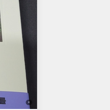
더 깊게 이해할 수 있
 이성의 범주를 벗어난
. 사실상 인간의 사
이를 바탕으로 인간들이
 대상에 대한 애정도
알게 된 글렌 칠튼의
 오리들과 자연과 다른
 인간들이 저지른 돌
 불분명했던 몇 점에
 고동치며 뜨겁게 살
바라보기만 하지 않고
기를 꿈꾸며 책 읽기를
첨
4
부
된
사