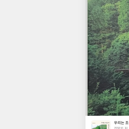
강의 최상류에 제방을
로 달려가서 관방제림
모습을 또 보고 싶다.
이어질 바람과의 대화를
시간의 무량함이 함께 어우러져서
요한 영양분과도 같은 
다"처럼 책의 뒤 표
느끼며, 삶의 가치를 
『우리는 조금 더 떠
를 바란다.
우리는 조
글
전망키 저