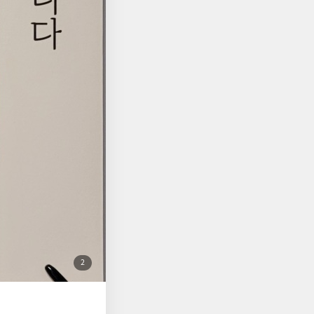
, 당장이라도 담양으
도 건재하게 서 있는
않았고 앞으로도 계속
 순간이 주는 감동과
넌 지금 커피가 땡긴
된다. 현재를 소중하게
더 떠나야겠다. 이 책
 있는 대한민국이 되기
첨
2
부
된
사
진