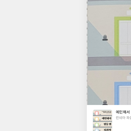
의학적 "치료"가 필
부분은 치유는 항상 
인 상태라는 것이다. 
상태에만 머무를 수 
복하는 탄력성을 키울 
게 삶에서 옐로와 레
단계에서의 조화로운 이동에 적응
나는 등 강렬한 감각
무 지나친 회피는 해
을 어떻게든 피하려고 
건강을 위해 우리의 
를 위한 네 가지 서
『예민해서 힘들 땐 
없이 천천히 그리고 
직은 괜찮은 상태에 있
을 살아가는 데 큰 힘
예민해서 
글
린네아 파
쓴
이