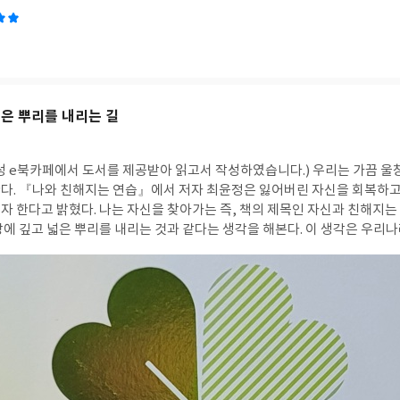
깊은 뿌리를 내리는 길
성 e북카페에서 도서를 제공받아 읽고서 작성하였습니다.)
우리는 가끔 울창한 숲을 이루고 있는
다. 『나와 친해지는 연습』에서 저자 최윤정은 잃어버린 자신을 회복하고,
자 한다고 밝혔다. 나는 자신을 찾아가는 즉, 책의 제목인 자신과 친해지는
에 깊고 넓은 뿌리를 내리는 것과 같다는 생각을 해본다. 이 생각은 우리나
목에서도 드러난다. 한국 사람이면 누구나 한 번쯤 들어봤을 "뿌리 깊은 나
고 삶을 완성하는 즉, 행복한 삶을 사는 전형으로 제시된 다음과 같은 내용이다. "
지 않기에, 그 꽃이 아름답고 그 열매 성하도다. 샘이 깊은 물은 가뭄에도
'감정이라는 손님'에 소개된 잘랄루딘 루미의
이 미풍부터 폭풍에 이르기까지 나무를 흔들고 낙옆을 떨어가는 과정과 너무나
은 그리고 변화하는 바람을 모두 이겨내고서 존재하기에. 저자가 제시하는 나와 친해지는
 중에서 가장 중요한 것 두 가지를 들자면 첫째는 "마음챙김"이고, 둘째는
땅으로 부터 수분과 영양분을 끊임없이 끌어올려 성장하듯이 늘 마음에 장착