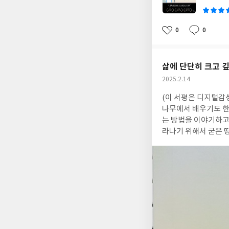
0
0
좋
댓
작
아
글
성
요
일
삶에 단단히 크고 
작
2025.2.14
성
(이 서평은 디지털감
일
나무에서 배우기도 한
는 방법을 이야기하고
라나기 위해서 굳은 땅
비어천가 중에 한 대
내용이다. 자아를 실현하
나무는 바람에도 흔들리
서 내가 되어 바다에 이르는도다." 『나와 친해지는 연습』의 본문 중 
시 <여인숙>은 감정
고 오래된 거목은 그만큼 많
길로 나아가는 방법들
나무가 뿌리를 통해 