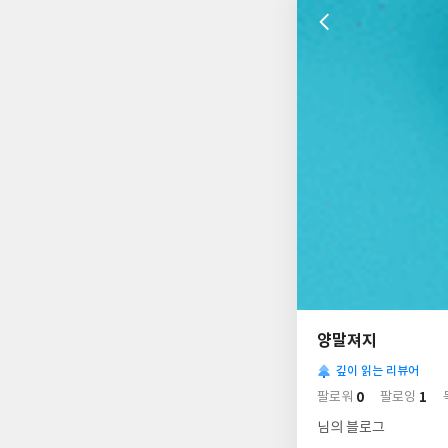
나
의
양말져지
님
사
의
깊이 읽는 리뷰어
락
사
배
0
1
팔로워
팔로잉
경
락
님의 블로그