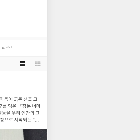
리스트
목
록
보
기
선
택
구를 담은 『창문 너머
행동을 우리 인간의 그
장으로 시작되는 "1.
감정을 개입시키는 것