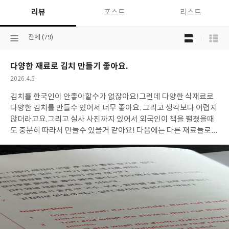
리뷰
포스트
리스트
목
선
전체 (79)
록
택
보
된
기
다양한 재료로 김치 만들기 좋아요.
분
선
류
택
작
2026.4.5
성
김치를 한국인이 안좋아할수가 없잖아요!그런데 다양한 식재료로
일
다양한 김치를 만들수 있어서 너무 좋아요. 그리고 생각보다 어렵지
않더라고요.그리고 실사 사진까지 있어서 외국인이 책을 펼쳤을때
도 충분히 따라서 만들수 있을거 같아요! 다음에는 다른 재료들로도
도전해 볼려고요~ 이번에 상추겉절이 평소에 자주 만들어서 만들었
는데 제가 알던 방식이랑 달라서 그대로 했더니 더 상큼하고 맛있더
라고요! 역시~