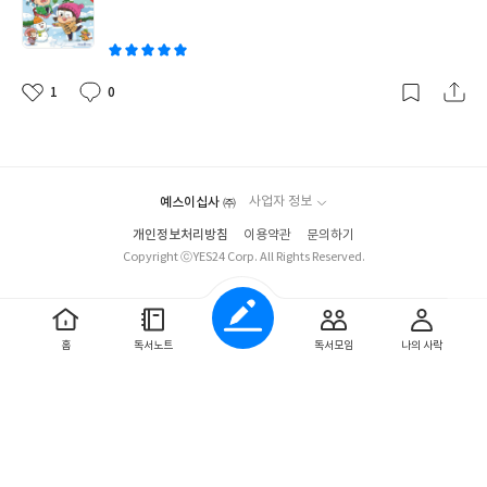
이
1
0
좋
댓
작
아
글
성
요
일
예스이십사 ㈜
사업자 정보
개인정보처리방침
이용약관
문의하기
Copyright ⓒYES24 Corp. All Rights Reserved.
홈
독서노트
독서모임
나의 사락