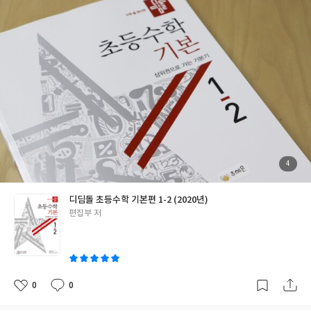
첨
4
부
된
사
진
디딤돌 초등수학 기본편 1-2 (2020년)
글
편집부 저
쓴
이
0
0
좋
댓
작
아
글
성