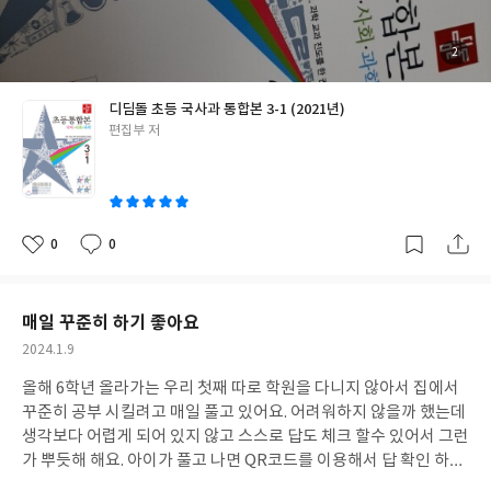
첨
2
부
된
사
진
디딤돌 초등 국사과 통합본 3-1 (2021년)
글
편집부 저
쓴
이
0
0
좋
댓
작
아
글
성
요
일
매일 꾸준히 하기 좋아요
작
2024.1.9
성
올해 6학년 올라가는 우리 첫째 따로 학원을 다니지 않아서 집에서
일
꾸준히 공부 시킬려고 매일 풀고 있어요. 어려워하지 않을까 했는데
생각보다 어렵게 되어 있지 않고 스스로 답도 체크 할수 있어서 그런
가 뿌듯해 해요. 아이가 풀고 나면 QR코드를 이용해서 답 확인 하고
잘못된 부분은 함께 체크해보고 있어요. 엄마랑 먼저 한번 풀고 문제