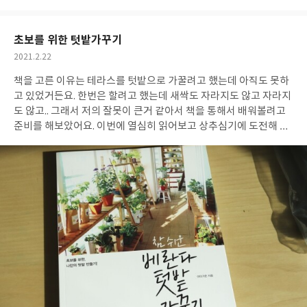
아
글
성
요
일
초보를 위한 텃밭가꾸기
작
2021.2.22
성
책을 고른 이유는 테라스를 텃밭으로 가꿀려고 했는데 아직도 못하
일
고 있었거든요. 한번은 할려고 했는데 새싹도 자라지도 않고 자라지
도 않고.. 그래서 저의 잘못이 큰거 같아서 책을 통해서 배워볼려고
준비를 해보았어요. 이번에 열심히 읽어보고 상추심기에 도전해 볼
려구요. 그리고 방울토마토두요~~ 이렇게 2개를 먼저 해보고 다른
식물들도 심어볼려고 해요. 초보자를 위해서 자세히 잘 나와있어서
너무 좋더라구요. 꼭 성공하길 바라면서~~^^