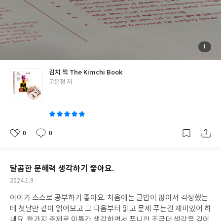
첨
1
부
된
사
진
김치 책 The Kimchi Book
글
고은정 저
쓴
이
0
0
좋
댓
작
아
글
성
요
일
달곰한 문해력 생각하기 좋아요.
작
2024.1.9
성
아이가 스스로 공부하기 좋아요. 처음에는 글밥이 많아서 걱정했는
일
데 첫날만 같이 읽어보고 그 다음부터 읽고 문제 푸는걸 재미있어 하
네요. 한가지 주제로 이틀간 생각하면서 푸니깐 조금더 생각을 깊이