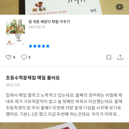
첨
2
부
된
사
진
참 쉬운 베란다 텃밭 가꾸기
글
야미가든 저
쓴
이
0
0
좋
댓
작
아
글
성
요
일
초등수학문제집 매일 풀어요
작
2021.3.9
성
집에서 매일 할려고 노력하고 있는데요. 둘째의 경우에는 어릴때 제
일
대로 제가 가르쳐준적이 없고 늘 첫째만 봐줘서 미안했는데요. 올해
초등학생이 된 우리 둘째!! 이번에 저랑 함께 디딤돌 시작해 보기로
했어요. 기본1-1은 했고 지금 두번째 하는건데요. 아이가 어려워하
거나 하지 않고 모르는건 저한테 물으면서 잘 따라오네요!! 이대로
열심히 해봐야겠어요~~