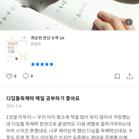
첨
1
부
된
사
진
최상위 연산 수학 1A
글
편집부
쓴
이
0
0
좋
댓
작
아
글
성
요
일
디딤돌독해력 매일 공부하기 좋아요
작
2021.5.4
성
1권을 마무리~~ 우리 아이 평소에 책을 많이 보지 않아서 걱정했는
일
데 디딤돌 독해력 한권으로 끝냈어요. 다음 레벨로 올라가야하는데
아직 시작은 못했네요. 너무 재미있게 했던 디딤돌 독해력인데요. 수
학도 문제 잘 푸는 아이들은 있지만 요즘에는 제대로 문제를 이해하