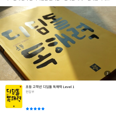
지 못해서 틀리는 아이들도 많다고 하잖아요. 미리미리 1학년때 공
부하기 좋은거 같아요.
첨
2
부
된
사
진
초등 고학년 디딤돌 독해력 Level 1
글
편집부
쓴
이