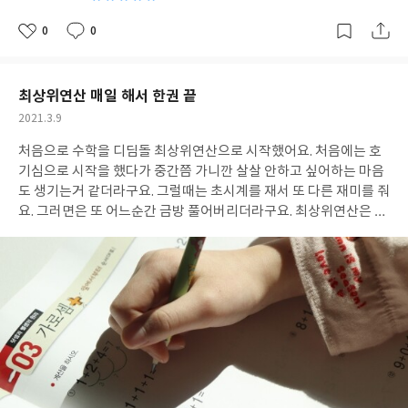
0
0
좋
댓
작
아
글
성
요
일
최상위연산 매일 해서 한권 끝
작
2021.3.9
성
처음으로 수학을 디딤돌 최상위연산으로 시작했어요. 처음에는 호
일
기심으로 시작을 했다가 중간쯤 가니깐 살살 안하고 싶어하는 마음
도 생기는거 같더라구요. 그럴때는 초시계를 재서 또 다른 재미를 줘
요. 그러면은 또 어느순간 금방 풀어버리더라구요. 최상위연산은 오
래 잡고 있는것보다 그 시간에 맞게 정해진 시간 안에 푸는게 중요한
거 같아요. 그래서 아이랑 함께 했는데 덕분에 한권 클리어!! 첫째한
테만 늘 신경쓰다가 이번에 초등학교 들어간 둘째가 걸려서 함께 연
산공부를 했는데요. 생각보다 잘 따라와줘서 기특하고 고맙더라구
요. 앞으로가 더욱더 기대가 되었네요. 우리 천천히 또 천천히 앞으
로 나가자!!