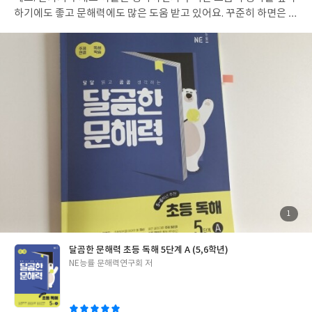
하기에도 좋고 문해력에도 많은 도움 받고 있어요. 꾸준히 하면은 기
초 탄탄하게 쌓을수 있겠어요. 문제도 많지 않아서 딱 좋아요. 문제
가 많아도 금방 지쳐버릴텐데 우리 아이가 하는 공부에 딱 맞는 스타
일이네요.
첨
1
부
된
사
진
달곰한 문해력 초등 독해 5단계 A (5,6학년)
글
NE능률 문해력연구회 저
쓴
이