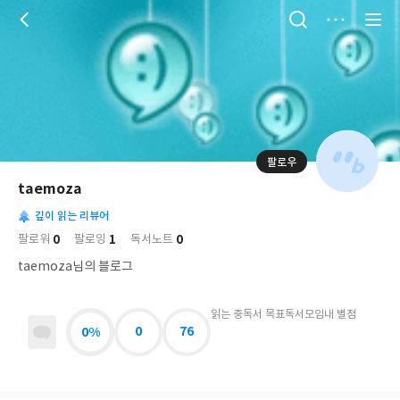
저
장
팔로우
나
의
taemoza
님
대
사
의
깊이 읽는 리뷰어
표
락
사
사
배
0
1
0
팔로워
팔로잉
독서노트
진
경
락
taemoza님의 블로그
읽는 중
독서 목표
독서모임
내 별점
0%
0
76