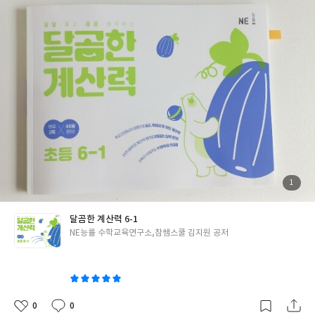
풀게 잘 되어 있네요. 매일 하는거에 부담스럽지 않아요~
첨
1
부
된
사
진
달곰한 계산력 6-1
글
NE능률 수학교육연구소,참쌤스쿨 김지원 공저
쓴
이
0
0
좋
댓
작