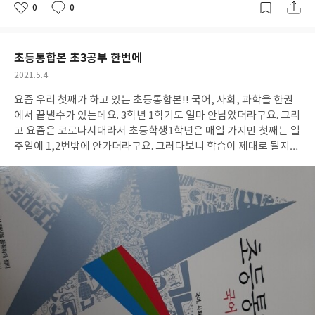
0
0
좋
댓
작
아
글
성
요
일
초등통합본 초3공부 한번에
작
2021.5.4
성
요즘 우리 첫째가 하고 있는 초등통합본!! 국어, 사회, 과학을 한권
일
에서 끝낼수가 있는데요. 3학년 1학기도 얼마 안남았더라구요. 그리
고 요즘은 코로나시대라서 초등학생1학년은 매일 가지만 첫째는 일
주일에 1,2번밖에 안가더라구요. 그러다보니 학습이 제대로 될지가
걱정이 되었는데요. 초등통합본 이 한권으로 해결을 하고 있답니다.
아이가 공부하기에도 어렵지 않고 학교 복습을 한번더 해보는걸로
사용하고 있는데요. 재미있게 잘 하네요~