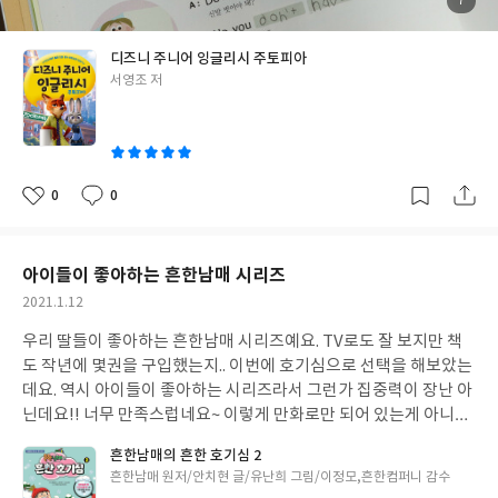
첨
7
부
문장이 나와 있기 때문에 유추해 볼수가 있어요.그래서 어렵지 않게
된
사
진
할수가 있답니다.이 한바닥으로 필요한 어휘 한개 획득했네요.계속
디즈니 주니어 잉글리시 주토피아
꾸준히 한다면은 디즈니영어 난중에 주토피아 한국말 더빙 말고 영
글
서영조 저
어로 봐도 좋을거 같아요.그러면은 본인의 귀에도 쏙쏙 들어오겠
쓴
죠!!너무 재미있는 초등영어교재네요.
이
0
0
좋
댓
작
아
글
성
요
일
아이들이 좋아하는 흔한남매 시리즈
작
2021.1.12
성
우리 딸들이 좋아하는 흔한남매 시리즈예요. TV로도 잘 보지만 책
일
도 작년에 몇권을 구입했는지.. 이번에 호기심으로 선택을 해보았는
데요. 역시 아이들이 좋아하는 시리즈라서 그런가 집중력이 장난 아
닌데요!! 너무 만족스럽네요~ 이렇게 만화로만 되어 있는게 아니라
중간중간 우리가 궁금해했던 호기심을 제대로 그림과 글로 풀이해
흔한남매의 흔한 호기심 2
놓았답니다. 아이들의 궁금증을 풀어주네요~
글
흔한남매 원저/안치현 글/유난희 그림/이정모,흔한컴퍼니 감수
쓴