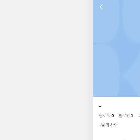
나
의
-
님
사
0
1
의
팔로워
팔로잉
락
사
배
-님의 사락
경
락