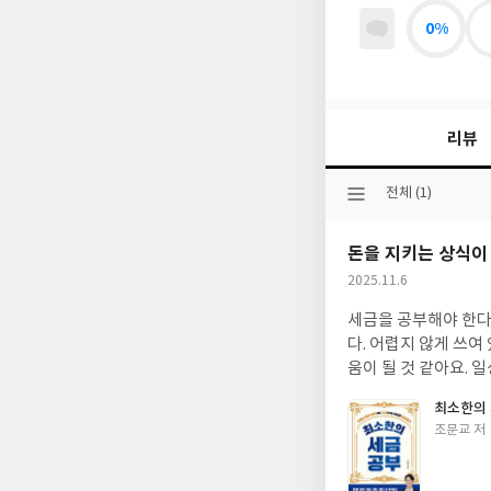
0%
리뷰
선
전체 (1)
택
된
돈을 지키는 상식이
분
류
작
2025.11.6
성
세금을 공부해야 한다
일
다. 어렵지 않게 쓰여
움이 될 것 같아요. 
최소한의
글
조문교 저
쓴
이