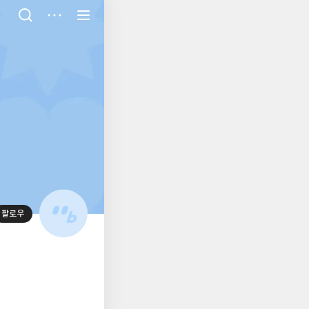
저
장
팔로우
대
표
사
진