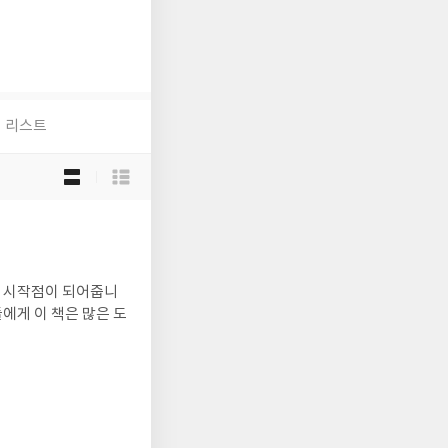
리스트
목
록
보
기
선
택
그 시작점이 되어줍니
에게 이 책은 많은 도