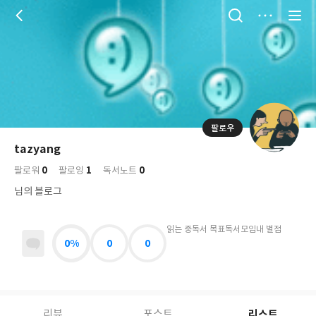
저
장
팔로우
나
의
tazyang
님
대
사
0
1
0
의
팔로워
팔로잉
독서노트
표
락
사
사
배
님의 블로그
진
경
락
읽는 중
독서 목표
독서모임
내 별점
0%
0
0
리스트
리뷰
포스트