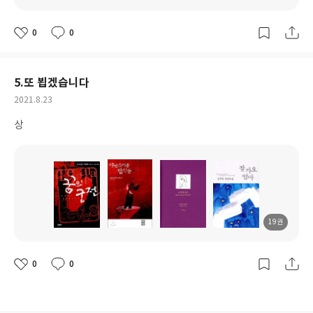
도
도
도
도
서
서
서
서
명
명
명
명
0
0
좋
댓
작
아
글
성
요
일
5.또 뵙겠습니다
작
2021.8.23
성
상
일
19권
도
도
도
도
서
서
서
서
명
명
명
명
0
0
좋
댓
작
아
글
성
요
일