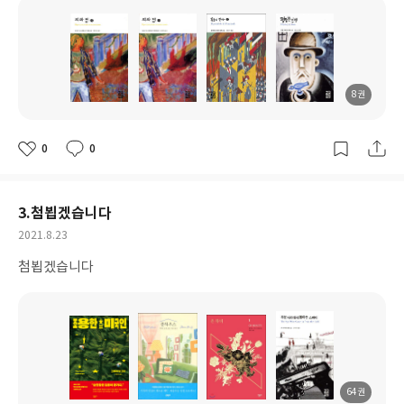
8권
도
도
도
도
서
서
서
서
명
명
명
명
0
0
좋
댓
작
아
글
성
요
일
3.첨뵙겠습니다
작
2021.8.23
성
첨뵙겠습니다
일
64권