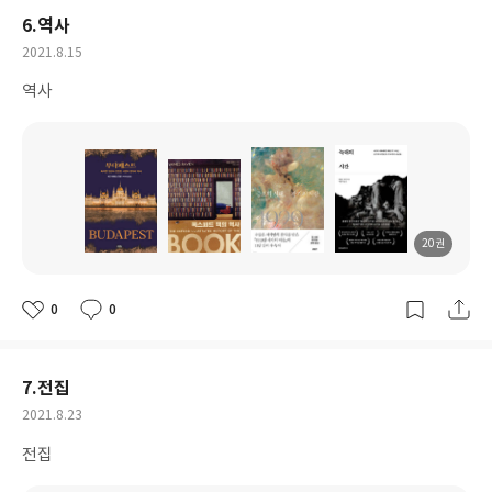
6.역사
작
2021.8.15
성
역사
일
20권
도
도
도
도
서
서
서
서
명
명
명
명
0
0
좋
댓
작
아
글
성
요
일
7.전집
작
2021.8.23
성
전집
일