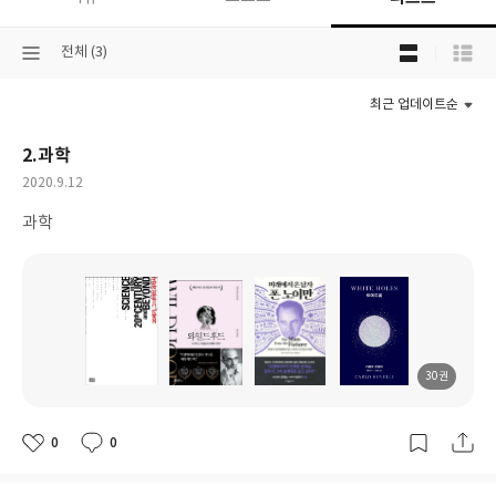
목
선
전체 (3)
록
택
보
된
기
최근 업데이트순
분
선
류
택
2.과학
작
2020.9.12
성
과학
일
30권
도
도
도
도
서
서
서
서
명
명
명
명
0
0
좋
댓
작
아
글
성
요
일