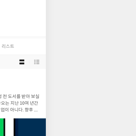
리스트
목
록
보
기
선
택
업이 아니다. 향후 발
으로 산업 생태계 전반
가총액 상위 순위를 차지