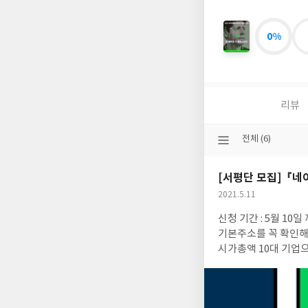
0%
샘
올
트
먼,
더
리뷰
비
전
2030
선
전체 (6)
택
된
[서평단 모집]『네
분
류
공
2021.5.11
개
작
신청 기간 : 5월 10일 까지 모집 인원 : 5명 발표 : 5월11일 신청 방법 : 댓글로 신청해주세요! * 신
여
성
부
일
기본주소를 꼭 확인해주세요. “네이버 카카오 없는 대한민국을 상상해보았는가?” 네
시가총액 10대 기업으
전 가능성이 무궁무진하
을 뒤흔들고 있다. 무너뜨리고 파괴하고 집어삼키는 그들의 전략에 주목하라! 두 빅테크 기업은 미국의 ‘FANG(페이
스북·애플·넷플릭스·구