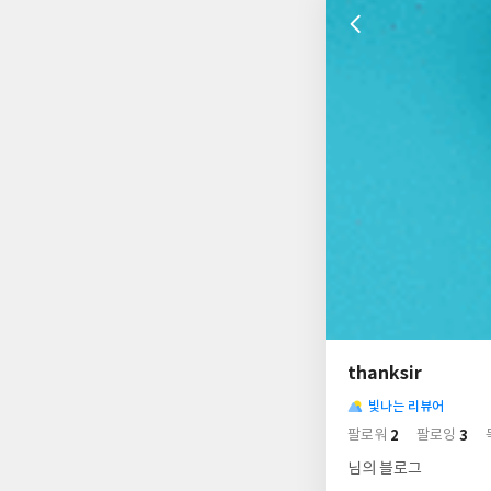
나
의
thanksir
님
사
의
빛나는 리뷰어
락
사
배
2
3
팔로워
팔로잉
경
락
님의 블로그