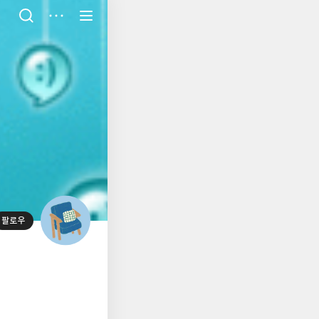
저
장
팔로우
대
표
사
진