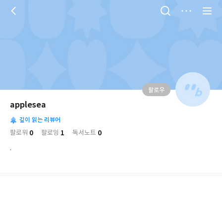
저
장
팔로우
나
의
applesea
님
대
사
의
깊이 읽는 리뷰어
표
락
사
사
배
0
1
0
팔로워
팔로잉
독서노트
진
경
락
.