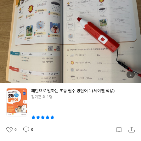
좋아서/성취감) 로 고르고 요새 mp3 파일은 큐알코드로 스캔해 들
을 수 있으니 편하더라구요 둘째는 아직은 저학년(?) 이니 쎄듀 영
어교육센터에서 나온 패턴으로 말하는 초등필수영단어(1권)으로
정했요 세이펜으로 듣기 학습 바로 할 수 있게 나온 교재라 스스로
공부할 수 있게 이 책을 선택했네요 구성이나 다루는 단어들이 교과
와 너무 동떨어지지 않아서 좋네요. 쓰는건 귀찮아 하지만 듣고 말하
는건 재밌게 했어요. 매일 조금씩 습관만들기 해보기에 좋은 교재에
요.
첨
2
부
된
사
진
패턴으로 말하는 초등 필수 영단어 1 (세이펜 적용)
글
김기훈 외 1명
쓴
이
0
0
좋
댓
작
아
글
성