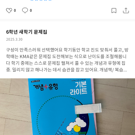
0
0
좋
댓
작
아
글
성
요
일
6학년 새학기 문제집
작
2025.3.30
성
구성이 만족스러워 선택했어요 학기동안 학교 진도 맞춰서 풀고, 방
일
학때는 KMA같은 문제집 도전해보는 식으로 난이도를 조절해봅니
다 학기 중에는 스스로 문제집 펼쳐서 풀 수 있는 개념과 유형에 집
중. 밀리지 않고 해나가는 데서 습관을 잡고 있어요. 개념책/ 복습
책/ 평가책 책 속의 책으로 나눌 수 있는데, 하루치 학습양만큼 챙기
면서 해나가고 있어요