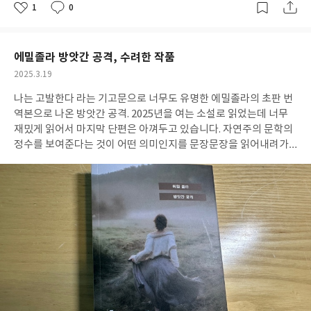
1
0
좋
댓
작
아
글
성
요
일
에밀졸라 방앗간 공격, 수려한 작품
작
2025.3.19
성
나는 고발한다 라는 기고문으로 너무도 유명한 에밀졸라의 초판 번
일
역본으로 나온 방앗간 공격. 2025년을 여는 소설로 읽었는데 너무
재밌게 읽어서 마지막 단편은 아껴두고 있습니다. 자연주의 문학의
정수를 보여준다는 것이 어떤 의미인지를 문장문장을 읽어내려가
며 느낄 수 있었습니다.
내용중 아래쪽으로는 초원이 물에 흠뻑 젖어
있고, 거대한 밤나무들이 검은 그림자를 드리우고 있다. 목초지 가
장자리에는 백양나무가 기다란 커튼인 양 일렬로 늘어선 채 바람에
살랑거린다. 두 개의 커다란 플라타너스 가로수길은 들판을 가로질
러 지금은 폐허로 변한 옛 가니 성을 향해 올라간다. 이 땅에서는 끊
임없이 비가 내려 도처에 풀이 무성하다. 숲이 우거진 두 언덕 사이
에는 일종의 화단이 있는데, 그것은 초원이 잔디밭을 이루고 큰 나
무들이 거대한 원형 꽃밭을 이루는 자연화단이다. 정오에 태양에 반
짝이는 풀은 열기에 젖어 잠이 들며, 숲속에서는 얼음장 같은 냉기
가 녹음을 관통한다. p10 표제의 제목과 같은 '방앗간 공격'과, '샤