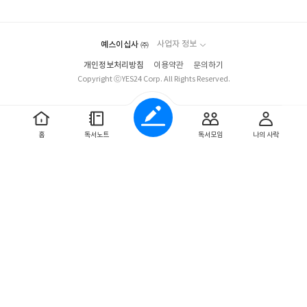
요
일
예스이십사 ㈜
사업자 정보
개인정보처리방침
이용약관
문의하기
Copyright ⓒYES24 Corp. All Rights Reserved.
홈
독서노트
독서모임
나의 사락