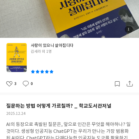
이름 없는 시민이었고, 누군가의 딸이며, 누군가의 아내이며, 네 아
이의 어머니였다. 일생의 1/3이 지나는 시점에 그 여자는 한국 근현
대사의 큰 상처와 과오를 남기는 사건에 휘말리게 된다. 십 년에 걸
쳐서 두 번을, 중앙정보부가 기획한 사건에 기소당하고, 수감 된 그
녀의 남편 우홍선은 직장에서 체포되어 그 후, 영원히 집으로 돌아
첨
1
부
오지 못하게 된다. 그런 그의 아내 강순희는 어떤 사람인가? 어릴 적
된
사
진
하얼빈에서 사업을 하는 아버지를 따라가 북만주에서 유년 시절을
사랑이 있으니 살아집디다
보내고, 이북의 고향 박천에서 몇 년, 평양에서 몇 년, 그러다 한국
글
김세라 외 1명
전쟁이 터지면서 남으로 피난을 왔다. 사업수완이 좋았던 아버지와
쓴
K-장녀 강순희는 가족을 이끌고 대전-부산으로 거처를 이동하면서
이
자리를 잡게 되고, 꽁보리밥 먹던 그 시절 흰 쌀밥을 먹을 만큼 강한
생활력과 의지로 남쪽 땅에 삶의 터전을 잡게 된다. 강순희는 20살
에 한국은행에 취직하면서 스스로 먹여 살릴 만큼 돈을 벌고, 바라
3
0
좋
댓
작
던 대학도 다니게 된다. 은행에서 근무하던 중 우연히 지인의 지인으
아
글
성
요
일
로 남편 우홍선을 만나게 되고, 그렇게 연애하다가 결혼했다. 금술
좋은 부부로 아이도 넷 낳고, 16주년 결혼기념일까지 남은 생 해로
질문하는 방법 어떻게 가르칠까? _ 학교도서관저널
하며 살 것 같은 행복한 시절을 보냈는데, 그런 그의 인생에 청천벽
작
2025.12.24
력 같은 일이 일어난다. 박정희 정부는 시민들의 민주화 요구와 장기
성
집권 독재를 저지하려는 민중항쟁 세력을 탄압하기 위한 본보기처
AI의 등장으로 촉발된 질문은, 앞으로 인간은 무엇을 해야하나? 일
일
럼 인혁당사건을 조작했다. 무고한 이들에게 죄를 덮어 씌웠으며,
것이다. 생성형 인공지능 ChatGPT는 우리가 만나는 가장 범용화
이들 중 8명의 사형을 집행하며 우리 근현대사에 국가폭력에 의한
된 AI이다. ChatGPT라는 다재다능한 인공지능 도구를 활용하기