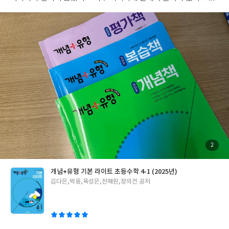
아서 그 점도 구성면에서 만족스러워 이번에는 4/6학년 두 아이 모
두 비상 개념+유형으로 선택했어요
첨
2
부
된
사
진
개념+유형 기본 라이트 초등수학 4-1 (2025년)
글
김다은,박웅,육성은,전혜원,장의건 공저
쓴
이