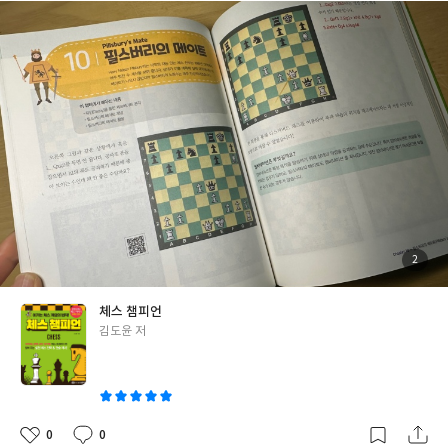
하고 이동할때 들고 다니면서 체스퍼즐, 전략들을 같이 보고 이야기
하기에 아주 좋아요. 체스에 관해 정리가 잘 되어 있고 예제 문제들
도 많아서 아이하고 탐구하기 좋아요. 추천합니다.
첨
2
부
된
사
진
체스 챔피언
글
김도윤 저
쓴
이
0
0
좋
댓
작