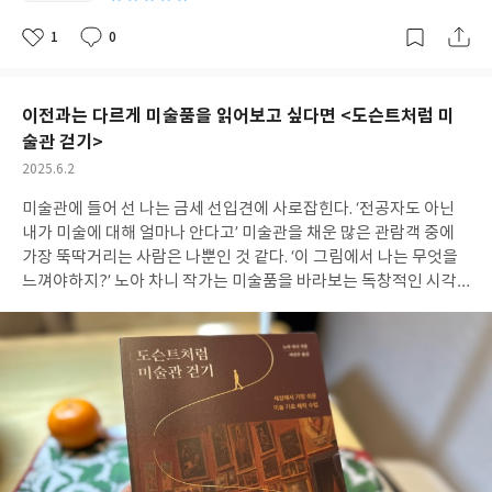
니까. 신랑도 잘 만났고, 사랑도 잘 했고, 남편 일로 싸울 때도 잘 싸
해 이게 왜 그렇지? 이건 뭐지? 와 같은 궁금증에서 질문은 시작됩
웠어요. 자기한테 주어진 것을 극복하면서 사는 게 인생이잖아요. 나
니다. 질문도구 첫 번째, - 니까요?질문도구 두 번째, 마침표를 물음
1
0
좋
댓
작
한테 주어진 환경과 조건에서 내 힘껏 노력하고 살았어요. 최선을 다
표로 바꾸는 것입니다. 관찰한 것을 진술문으로 정리하고, 그 진술
아
글
성
요
일
했어요, 남편 죽었을 때는 막 같이 죽고 싶었지. 그런 생각이 든 순간
문을 질문으로 만듭니다. 관찰-진술문-질문이라는 사고 흐름은 대
이 여러 번 있었어. 그렇지만 아이들 위해 살아야겠다 싶어서 고비를
상을 주의 깊게 관찰하는 것이 중요하다는 것을 알게 합니다.질문도
이전과는 다르게 미술품을 읽어보고 싶다면 <도슨트처럼 미
넘겼어요. 사랑이 있으니 살아집디다. p262 나는 이 책을 읽을 때, 6
구 세 번째, 감각문입니다. 감각문은 초등학생의 발달 수준과 감각
술관 걷기>
월에 예정된 시험을 준비하면서 한국사를 공부하고 있었다. 고대사
중심의 사고 경향에 특히 잘 맞습니다. 학생들이 오감을 통해 정보를
작
2025.6.2
부터 근현대사로 오면서 책 속의 텍스트는 어느 순간 하나의 형체가
수집하고 그 감각적 인지를 얻어 정리해 질문하는 연습을 합니다. 3
성
하나의 사건과 하나의 인생이 되어 내게 전해졌다. 1975년은 내가
장 질문확정 grow : 풍성하게 질문을 키우며 사고 넓히기 호기심의
미술관에 들어 선 나는 금세 선입견에 사로잡힌다. ‘전공자도 아닌
일
태어나기 12년 전의 일이다. 그런 폭력의 시대를 지나왔다. 내가 누
불꽃이 질문도구의 바람을 타고 더 크게, 더 멀리 뻗어 나갈 수 있도
내가 미술에 대해 얼마나 안다고’ 미술관을 채운 많은 관람객 중에
리는 이 모든 자유와 권리는 그냥 주어진 것이 아니다. 내가 태어나
록 질문을 키우고 사고를 넓혀줍니다. ex) 우주는 끝이 있을까?라는
가장 뚝딱거리는 사람은 나뿐인 것 같다. ‘이 그림에서 나는 무엇을
기 전, 내가 태어나고도 끝없이 투쟁하고 거대 권력에 맞섰던 시민
질문에서 출발하여누구에게 물어보면 알 수 있을까?어떻게 우주의
느껴야하지?’ 노아 차니 작가는 미술품을 바라보는 독창적인 시각
들이 이끌고 온 것이다. 내 삶의 일부는 과거에 빚을 지고 있는 셈이
끝을 확인할 수 있을까?왜 우리는 우주에 가려고 할까? => 질문바
으로 여러 책을 썼고, 대학에서 학생들을 가르치는 교수이기도 하
다. 강순희의 목소리를 전한 유시민 작가는 이 책에 대해 뭐라고 설
람개비/ 질문토네이도/ 까까까? 질문바람개비 => 질문을 탐구에 활
다. 교수로서 강의를 진행하며 학생들은 ‘유럽의 조각사를 한 시간
명할까. “현대사에서 억울하게 희생된 분들에 대한 애도의 시간.” 마
용하고 이를 통해 사고력을 길러 나가는 밑바탕이 됩니다.질문토네
안에 톺아보기’, ‘작품 30점으로 배우는 미술사조’와 같은 수업에 열
음 속 깊은 곳에서 올라오는 감정의 이름을 썼다. 그리고 글을 썼다.
이도 => 학생들은 서로의 질문에 자신이 알고 있는 지식으로 답해
광함을 알게 되었다. 어느덧 세상은 쇼츠(shorts-영상)의 시대가 된
이 책을 통해 우리가 충분히 애도할 수 있는 기회를 얻기를.
보면서 생각을 연결하고 확장하게 됩니다.까까까 => 왜 플라스틱을
만큼 이러한 수업에 대한 열광도 별스럽지 않게 느껴진다. 긴 글 아
써요?> -해야만 할까? 가치판단을 요구하는 질문으로 확장해봅니
래에는 항상 ‘3줄 요약 바람’ 이라는 덧글은 “긴 글을 읽을 시간은 없
다.까까까? 질문도구를 활용하여 논리적 추론이나 윤리적 판단을
지만 짧게 요약을 해주면 좋겠다”와 같은 반응일 테다. 나는 <도슨
요구하는 질문을 만들고 그에 대한 답을 생각하는 과정을 반복하여
트처럼 미술관 걷기>를 한 장씩 읽어나가며 이 책은 미술관이라는