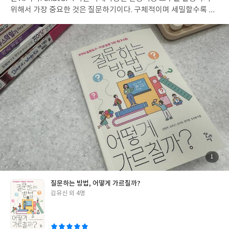
살인이라는 돌이킬 수 없는 역사를 썼다. 워낙 엄청난 사건이라 외국
위해서 가장 중요한 것은 질문하기이다. 구체적이며 세밀할수록 Ch
에서 한국 정부와 박정희를 엄청나게 비판했습니다. 미국 국무부가
atGPT는 그 장점을 백분 발휘한다. 현재 근무중인 학교는 올해부터
유감 성명을 냈고 일본 정부 고위 인사가 한국을 야만국이라고 비난
IB교육을 시작했다. 학교도서관저널에서 발간한 <질문하는 방법,
해서 한동안 시끄러웠죠.앰네스티가 항의 서한을 정부에 보냈고 국
어떻게 가르칠까?>를 보면서, 이 책이 이야기하는 부분이 IB교육과
제법학자협회가 4월 9일을 ‘사법사상 암흑의 날’로 규정했던 사실이
일맥상통한다고 느꼈다. 아이들이 스스로 질문을 하며 시작하는 학
널리 알려졌습니다. p168 폭력의 시대가 저물고, 민주주의 가치 아
습. 이러한 학습이 이뤄지기 위해서는 먼저 어떻게 질문할 것인가?
래 세워진 정권에서 ‘의문사진상규명위원회’를 시작으로 국가 폭력
라는 질문이 떠오른다. 내가 하는 이 질문이 이상하지 않나? 라는 자
아래에 자행된 사건들에 대한 재심이 시작되었다. 2007년 1월 23일
기검열.왜요? 뭔데요? 라는 단편적인 질문.질문을 하고 나선 어떻게
재심 무죄 판결이 났다. 34년이 지난 후 회복된 명예. 이제껏 그녀의
해야 하나요? 답이 없으면 어떻게 하지요? 와 같은 벽이 학생들의
인생을 따라온 독자는 마침내 다다른 무죄 판결의 시점에서 (그럼에
자유로운 질문을 가로막는다. 이 책은,학생들의 사고의 단계에 따라
도 불구하고) 사랑했던 내 남편은 더 이상 내 곁에 없는데 무죄, 명예
점진적으로 발전시킬 수 있는 단계별 ‘질문도구’를 만들어 학생들이
회복, 그게 다 무슨 소용인가! 그러한 선언이 마치 하데스의 저승에
스스로 생각하고 질문할 수 있게 한다. 그리고 질문에 대한 답을 찾
서 남편을 구해오는 것도 아닌데! 라는 생각에 가슴이 미어질 뿐이
기 위한 탐구가 이어지게 돕는다. 1장 질문하는 방법 에 대해서 생각
었다. 그런 우리의 마음을 읽듯, 93살이 된 강순희 여사에게 인생이
해봅시다. 질문하는 능력은 타고나는 것일까요? 우리는 어떤 일을
첨
1
부
어떠했는지, 이 구술 기록을 진행한 유시민 작가가 마지막 질문을
할 때 도구를 사용해 생산성을 높이거나, 능률을 올립니다. 질문도
된
사
진
던졌을 때, 강순희 여사는 담담히 답한다. 그 대답은 마치 정해진 새
마찬가지로 질문도구를 활용합니다. 보통 우리 머릿속에서 일어나
질문하는 방법, 어떻게 가르칠까?
드엔딩을 다 알고 있으면서도 마지막에 다다를 관객이(독자에게)
는 사고는 위계나 순서가 없습니다. 오랫동안 현장에서 학생들을 가
글
김유신 외 4명
맞이할 허탈함과 속상함을 오히려 위로하려는 듯. - 자신의 인생이
르친 교사는 수업과정 속에서 사고는 생성-확장-정교화 단계를 거
쓴
어떠했다고 생각하시는 지요? - 아무 여한이 없어요. 오늘 밤에 죽는
친다는 것을 알게 됩니다. 2장 질문생성 Spark 단계로 들어가봅시
이
다 해도 괜찮아. 남편 일로 좀 힘들었지만 내가 할 수 있는 건 다 했으
다. ( 일상 속 호기심을 질문으로 이끄는 첫걸음 ) 매일 보던 것에 대