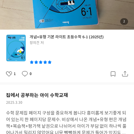
첨
2
부
된
사
진
개념+유형 기본 라이트 초등수학 6-1 (2025년)
글
장의건 저
쓴
이
1
0
좋
댓
작
아
글
성
요
일
집에서 공부하는 아이 수학교재
작
2025.3.30
성
수학 문제집 페이지 구성을 중요하게 봅니다 흥미롭게 보기좋게 되
일
어 있는지 한 페이지당 문제수. 비상에서 나온 개념+유형 편은 개념
책+복습책+평가책 낱권으로 나뉘어서 아이가 부담 없이 하나씩 풀
어나가서 밀리지 않았어요 너무 빽빽하게 문제가 들어가 있지도 않