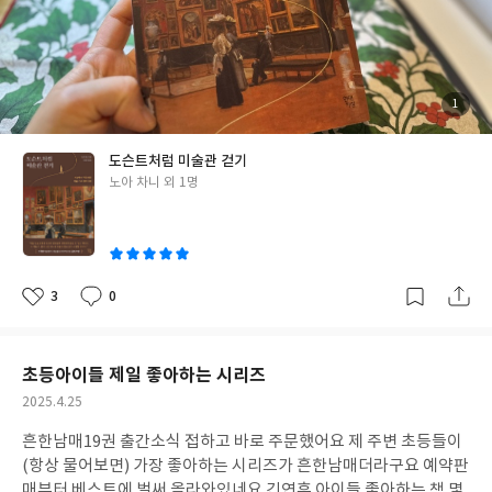
경험하다 보면 가정, 가능성, 당위형 사고를 이끌 수 있는 언어를 익
긴 이야기를 솜씨 좋은 장인이 보기 좋은 한 권의 책으로 만들었다는
힐 수 있습니다. 4장 질문정교화 focus : 질문을 정교화하여 탐구 설
느낌을 받았다. 미술작품이 가진 이야기를 풀어내는 책은 많다. 노아
계하기 어린아이일수록 질문이 많지만 이 모든 질문이 의미있는 사
차니는 다른 길을 선택했다. <훌륭한 미술품에 나쁜 일이 생길 때>
고나 탐구로 이어지지는 않습니다.풍부하게 생성된 질문을 초점을
이러한 제목으로 시작되는 6장은 미술관에서 발생한 스릴러 이야기
갖고 다시 살펴보면 어떤 질문에 대해 비중을 두고 탐구할지 결정할
가 아니라, 미술품 보존과 복원에 관한 내용이다. 시스티나 성당이 1
첨
1
부
수 있습니다. => 개념안경/ 질문CEO/ 질문지도질문을 통해 사고하
0년간의 복원 공사를 끝내고 1994년에 재개관했을 때 전 세계가 탄
된
사
기에서 >> 사고를 통해 질문 다루기로 전환 개념안경은 => 개념의
진
성을 내질렀는데 실제 우리는 그 작품의 본래의 모습을 처음 보게 된
도슨트처럼 미술관 걷기
틀을 제공하면서 학생들의 다양한 관점 변화와 사고의 전환을 이끌
것이기 때문이다. 그간 먼지와 성당의 촛불, 등잔에서 나오는 연기
글
노아 차니 외 1명
어냅니다. 창의성은 아무것도 없는 상태에서 발휘되는 것이 아닙니
는 그림이 가진 온전한 색감과 아우라를 반감시켰다. 복원을 통해 작
쓴
다. 배경지식과 사고력을 바탕으로, 생각이 탐구로 확장되어 가는
품은 본래의 모습을 회복했다. “과거의 보존 전문가들이 수 세기에
이
과정을 통해 학생들이 성장하는 모습을 확인할 수 있습니다. 질문C
걸쳐 손을 댄 부분을 벗겨내자 원작의 놀라운 부분들이 드러났다. 예
EO => 닫힌질문과 열린질문으로 구분합니다. 닫힌 질문은 답을 얻
를 들어, 액자의 은박이 입체적인 효과를 내면서 그림 전체가 아주
기 위해 필요한 과정이고, 열린 질문은 아이디어나 제안 등 다양한
달라 보이게 만들었다. 또한 그림에 붓질한 얀 반 에이크의 손길뿐
3
0
좋
댓
작
의견을 이끌어 내기 위해 필요합니다. CEO= Close ended- Excha
아니라 다양한 ‘손들’을 발견했다.” p220 이 책은 1장부터 11장까지
아
글
성
요
일
nge-Open ended 질문지도 => 질문의 중요도를 따지고, 질문 간
작가의 사려 깊은 가이드에 따라서 (흡사 강의실에 앉아 있는 듯하
의 관계를 분석하여 탐구의 흐름을 설계하도록 돕는 질문도구입니
다. 잘 따라오고 있지요? 작가의 목소리가 중간중간 등장한다) 회화
초등아이들 제일 좋아하는 시리즈
다정교한 사고를 이끌어 내는 도구입니다. 질문의 우선순위를 바탕
부터 조각, 미술사까지 도달한다. 책 표지의 부제가 이 책의 성격을
작
2025.4.25
으로 질문의 지도를 만드는 능력은 질문의 중요도와 관계를 따져보
잘 드러낸다. <세상에서 가장 쉬운 미술 기초 체력 수업>이라는 말
성
는 능력으로서 비교, 분류, 분석, 평가 종합 등 다양한 사고 기능을
처럼 미술품 앞에 서 있는 내게 감상의 땔감들이 하나씩 쌓여간다.
흔한남매19권 출간소식 접하고 바로 주문했어요 제 주변 초등들이
일
수반합니다. 질문지도를 만드는 과정에서 중요한 것은, 학생들이 자
이 책의 정수는 역시, 5장이다. 조각의 역사를 쭉 훑어가며 꼼꼼하게
(항상 물어보면) 가장 좋아하는 시리즈가 흔한남매더라구요 예약판
신이 선택한 질문의 이유를 스스로 설명하도록 하는 것입니다. ex)
실어놓은 작품사진은 2차원의 독서가 3차원으로 확장되는 경험이
매부터 베스트에 벌써 올라와있네요 긴연휴 아이들 좋아하는 책 몇