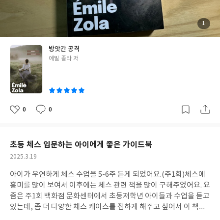
브르 씨의 조개' 작품 두개가 특히나 좋았습니다.
첨
1
부
된
사
진
방앗간 공격
글
에밀 졸라 저
쓴
이
0
0
좋
댓
작
아
글
성
요
일
초등 체스 입문하는 아이에게 좋은 가이드북
작
2025.3.19
성
아이가 우연하게 체스 수업을 5-6주 듣게 되었어요.(주1회)체스에
일
흥미를 많이 보여서 이후에는 체스 관련 책을 많이 구해주었어요. 요
즘은 주1회 백화점 문화센터에서 초등저학년 아이들과 수업을 듣고
있는데, 좀 더 다양한 체스 케이스를 접하게 해주고 싶어서 이 책을
구매하게 되었어요. 김도윤 저자분이 정리한 체스 입문서인데, 아이