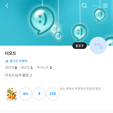
저
장
팔로우
나
의
더오드
님
대
사
의
빛나는 리뷰어
표
락
사
사
배
8
1
2
팔로워
팔로잉
독서노트
진
경
락
더오드님의 블로그
읽는 중
독서 목표
독서모임
내 별점
0%
0
133
소
설
보
다