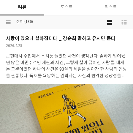
:
리뷰
포스트
리스트
겨
울
목
2025
선
전체 (136)
록
택
보
된
기
사랑이 있으니 살아집디다 _ 강순희 말하고 유시민 듣다
분
선
류
택
작
2026.4.25
성
근현대사 수업에서 스치듯 들었던 사건이 생각난다. 숱하게 일어났
일
던 많은 비민주적인 재판과 사건, 그렇게 삶이 끊어진 사람들. 내게
는 그뿐이었던 하나의 사건은 93살의 세월을 살아간 한 사람의 인생
을 관통했다. 독재를 욕망하는 권력자는 자신의 빈약한 정당성을 가
리기 위해서 여러 가지 사건을 조작했다. 무고한 사람들에게 혐의를
만들어 씌우고, 재판하고, 공판 기록을 조작했다. 거대한 국가권력
이 내 인생을 좌지우지 한다면 나는 어떻게 될까? 무고한 사건에 휘
말린 내 불운한 인생을, 무도한 정권을 원망하는 것. 그 이상 무엇을
할 수 있을까? 그렇지 않은 인생이 있다. 정권 차원에서 동원된 거짓
과 조작에 하나하나 반박하고 무죄를 증명하면서, 모든 곳의 문을
두드리고 소리 높여 말한 이가 있다. 그는 영웅도 아니고, 정치인도
아니고, 혁명가도 아니고, 나라를 구하려는 의병도 아니었다. 그는