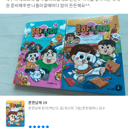
5학년2학기 우리나라의 인문환경 사람들이 왜 서울에 이렇게 많이
다. 프랑스 루브르박물관에서 봤던 조각상들을 과연 내가 봤다고 말
권 준비해주면 나들이갈때마다 맘이 든든해요^^.
모여 살까?우리 동네에는 왜 사람들이 별로 안 살까?사람이 너무 많
할 수 있을까. 작가의 내공이 느껴지는 유럽조각의 역사는 꼭 읽어보
이 사는 곳은 어떤 문제가 생길까?인구가 줄어드는 지역에서 학교
기를 권하고 싶다. 소개된 조각 작품 중 <라오콘>은 그 설명이 어찌
나 병원은 어떻게 될까?나중에 어른이 되었을 때, 나는 어디에서 살
나 실감이 나는지, 분명 이 작품을 검색창에 찾아보게 될 것이다.
고 싶을까? 왜?노란색으로 표시된 지역은 어떤 지역일까? 5장 질문
“(라오콘)...조각은 이 순간을 보여준다. 진짜 같은 뱀이 라오콘을 물
을 연결하여 탐구로 나아가기 질문이 사고와 탐구로 나아가기 위해
기 직전이다. 라오콘의 몸이 해부학적으로 정확하고 아름답게 묘사
서는 탐구수업을 세심하게 설계하는 교사의 손길이 필요합니다. 교
되었다. 라오콘의 단단한 근육이 옆에 있는 사춘기 아들들의 여리여
육과정의 내용 체계와 성취기준을 토대로 탐구 과정을 설계합니다.
리한 몸과 대조를 이룬다. 이 마법의 바다뱀을 물리칠 수 없다는 사
학생의 삶과 밀접하게 연결된 탐구 주제를 선정하고, 사고 과정을
실을 알기에 라오콘의 얼굴은 괴로움에 휩싸여 있다. 그의 턱수염은
단계적으로 이끌며 탐구에 필요한 기능을 익힐 수 있도록 체계적으
아주 극적으로 깊이 있게 조각되었고, 부드러운 천이 그의 몸을 휘
로 안내합니다. 이렇게 설계된 탐구수업은 학생들의 궁금증과 배울
감고 있다. 라오콘의 구부리고 뒤틀린 몸은 아주 부자연스럽다. 정말
내용을 연결해 학생들에게 스스로 질문하고 생각하며 탐구로 나아
아름답고 극적인 조각이다.” p167-168 예술 작품을 보는 정답은 없
가는 경험을 제공해야 합니다. *학교도서관저널 서평단으로 작성한
다. 각자의 심성과 취향, 그날의 마음 상태에 따라서 감상은 이루어
리뷰입니다
진다. 다만 그러한 감상의 땔감 같은 요소들이 이 책을 가득 채우고
첨
1
부
있다. 그 땔감을 통해 우리는 좀 더 풍부하게 예술을 감상하게 될 것
된
사
진
이다.
흔한남매 19
글
흔한남매 원저/백난도 글/유난희 그림/흔한컴퍼니 감수
쓴
이