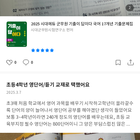
첨
2
부
된
사
진
2025 시대에듀 군무원 기출이 답이다 국어 17개년 기출문제집
글
시대군무원시험연구소 편저
쓴
이
0
0
좋
댓
작
아
글
성
요
일
초등4학년 영단어/듣기 교재로 택했어요
작
2025.3.7
성
초3때 처음 학교에서 영어 과목을 배우기 시작하고학년이 올라갈수
일
록 단어의 양이 늘어나서 영단어 공부를 해야겠단 생각이 들었어요
보통 3~4학년이라면 240개 정도의 영단어를 배우는데요, 초등 교
육부지정 필수 영단어는 800단어이니 그 양은 부담스럽진 않은 것
같아요 주말 서점에 들러 꼼꼼하게 교재들을 둘러 보았어요 큰 아이
는 비상교육의 완자(단계별로 책이 나눠져 있어 부담없이 공부하기