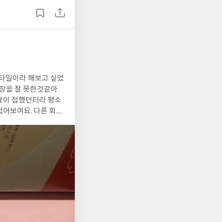
많이 접했던터라 평소
없어보여요. 다른 회차
점이 조금 아쉬워