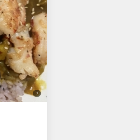
첨
3
부
된
사
진