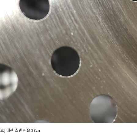
흐] 에센 스텐 찜솥 28cm