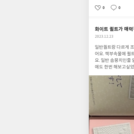
0
0
좋
댓
작
아
글
성
요
일
화이트 퀼트가 매력
작
2023.12.23
성
일반퀼트랑 다르게 조각모음이 아니라 문양을 통해서 누빔에 가까운 작업이라서 새로운 작업스타일이라 해보고 싶었
일
어요. 책부속물에 퀼트용 솜이아니라 일반 솜
요. 일반 솜뭉치인줄
에도 한번 해보고싶었
에 있을 이니셜 도안이
요.