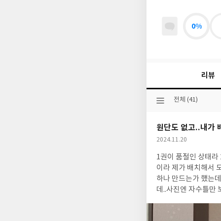
0%
리뷰
선
전체 (41)
택
된
원단도 없고..내가
분
류
작
2024.11.20
성
1권이 품절인 상태라
일
이라 제가 배치해서 
하나 만드는가 했는데 그것도 아니고… 1권
데..사진엔 자수틀만 보여서 ..뭔가 답답한 시리즈네요.한권에서 도안 한개 완성! 그런 컨셉
ㅜ