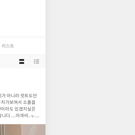
리스트
목
록
보
기
선
택
체가 아니라 컷트도안
파우치가보여서 소품을