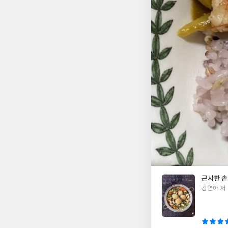
근사한 
글
김연아 저
쓴
이