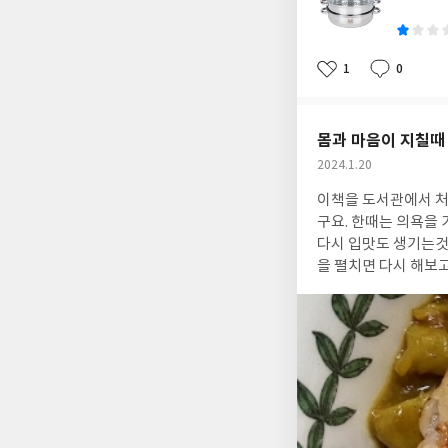
쓴
이
1
0
좋
댓
작
아
글
성
요
일
몸과 마음이 지칠때
작
2024.1.20
성
이책을 도서관에서 처음 접하고 별기대없이 대여해서 읽
일
구요. 한때는 의욕을
다시 입맛도 생기는것을 알수있었어요.
을 펼치면 다시 해보
엔 가볍게 레시피 적어서 따라했는데 어느정도 시간이 지나면 레시피를 봐도 쉽게 메뉴가 떠오르지 않더라구요. 책을