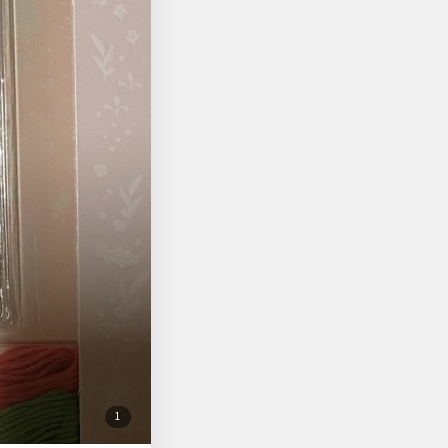
첨
1
부
된
사