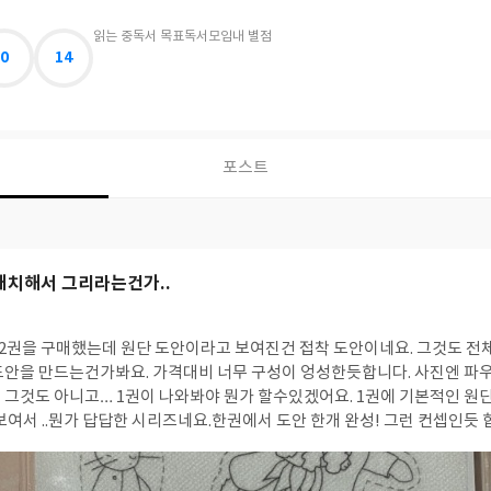
읽는 중
독서 목표
독서모임
내 별점
0
14
포스트
 배치해서 그리라는건가..
 2권을 구매했는데 원단 도안이라고 보여진건 접착 도안이네요. 그것도 전
도안을 만드는건가봐요. 가격대비 너무 구성이 엉성한듯합니다. 사진엔 
이 나와봐야 뭔가 할수있겠어요. 1권에 기본적인 원단이라도 있겠지싶은
인듯 합니다…..아까비..ㅜ.