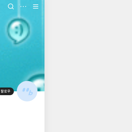
저
장
팔로우
대
표
사
진