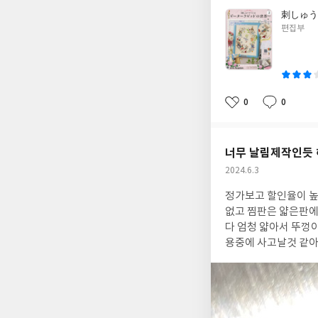
刺しゅう
글
편집부
쓴
이
0
0
좋
댓
작
아
글
성
요
일
너무 날림제작인듯 
작
2024.6.3
성
정가보고 할인율이 높
일
없고 찜판은 얇은판에 구멍이 매끈하지않아서 손이 다
다 엄청 얇아서 뚜껑
용중에 사고날것 같아요. 완전히 안정성기준 미흡으로 인증 못받았을 물건을 검증도 안받고 파는것 같
앱에 대한 신뢰도 까