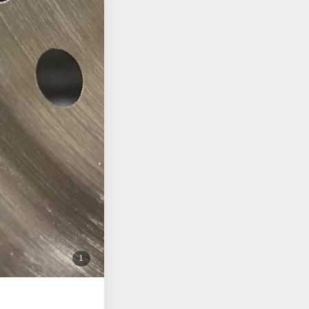
첨
1
부
된
사
진