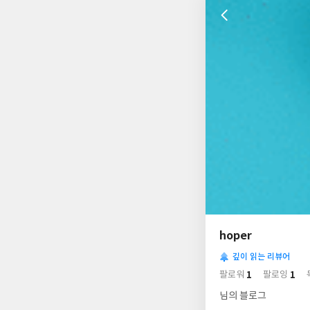
나
의
hoper
님
사
의
깊이 읽는 리뷰어
락
사
배
1
1
팔로워
팔로잉
경
락
님의 블로그