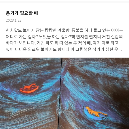
지만 듣는 과정에서 조금 더 생각하고 재미를 느끼는 것을 경험하고
요
일
있다. 이 책에서는 국어 '독서' 단원을 충분히 활용하여 몰입 독서를
용기가 필요할 때
적용하고 있었다.
"아이들이 몰입 독서의 경험으로 얻은 것이 '책의
작
2023.1.28
재미'라면, 다시 몰입 독서를 하게 만드는 이유는 스스로 느끼는 '성
성
장'이다. - p60"
스키마 수업에서는 아이들의 생각과 질문을 가장 중
한치앞도 보이지 않는 캄캄한 겨울밤.
등불을 하나 들고 있는 아이는
일
요하게 여긴다. 질문을 만들고 이야기 나누는 과정에서 자신의 배경
어디로 가는 걸까? 무엇을 하는 걸까?
책 면지를 펼치니 거친 질감의
지식을 활용하고 이야기를 나누는 활동이 하브루타와도 접목이 되
바다가 보입니다. 거친 파도 위 떠 있는 두 척의 배. 각기 따로 타고
는 부분이었다.
또한 이 책에서는 선생님께서 직접 활용한 다양한 수
있어 더더욱 외로워 보이기도 합니다.
이 그림책은 작가가 심한 우울
업 사례를 담고 있다. 수엄 계획 및 아이들의 활동 모습, 함께 활용하
증을 앓고 정신 분석에 의지했던 경험을 담고 있다고 해요.
밤이 지
면 좋을 그림책, 이야기책을 소개해 주고 있어서 아이들과 독서 활
나면 어김없이 찾아오는 태양, 하지만 하루는 저물고, 떠오른 태양
용 수업 구상하고 적용 하기에도 많은 도움이 될 것 같다.
도 밤에게 자리를 내어 줍니다. 당연한 하루의 섭리이지만 아이는 이
런 저런 준비물을 챙겨 저물어가는 해를 쫓아 가요.
가는 길은 평탄하
지 않을 거예요. 우리의 삶이 그렇듯, 비도 만나고, 장애물도 만나겠
지요. 아무리 노력해도 길이 보이지 않는 바닷 속 같을 때도 있습니
다. 뭔가 답이 있으면 좋을 텐데 앞에 어떤 미래가 기다릴 지 알 수가
없어요. 주변에 아무도 없고 나 혼자만 남은 것 같다는 느낌이 들기
도 합니다.
누구나 느껴보았을 감정입니다. 작가는 그런 우리들에게
위로와 용기를 주고자 했을 거예요.
더는 아무것도 할 수 없을 것 같
은 그때
코끼리가 가지고 온 것은 무엇일까요? ^^
아이는 어떻게 되
었을까요?
유난히 춥고 어두운 겨울 밤.
그림책을 통해 따뜻한 위로