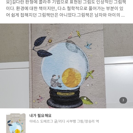
요]
길다란 판형에 콜라주 기법으로 표현된 그림도 인상적인 그림책
이다. 환경에 대한 책이지만, 다소 철학적으로 풀어가는 부분이 있
어 쉽게 접해지던 그림책만은 아니었다.
그림책은 남자와 아이의 대
화로 구성이 되어 있다.
미래의 어느 시점일까?
남자가 살아왔던 '지
구'에 대해 설명을 해 주며 책의 전반부가 진행된다.
지구로부터 많
은 것을 배우고 경험했던 남자
남자에게 어떤 일이 생겼던 것일까?
그림책은 우리가 지구를 파괴하고 있는 다양한 모습들을 시적인 표
현으로 말해주고 있다. 은유적인 표현으로 나타내어 주는 문구를 통
해 여러 번 읽을 수록 그 의미를 더 깊게 느낄 수 있는 것 같았다.
지구
는 연약하다.
남자의 말처럼 우리는 지구를 아주 작게 보곤 한다. 우
리가 지구보다 강하고 훨씬 크게 느끼곤 한다. 내가 강하다고 생각하
며 연약한 지구를 훼손하고 망가뜨리며 살아간다. 하지만 우리는 망
가진, 훼손된 지구를 그리워하고 미안해만 하는 것이 아니라 아이처
럼 바다를 깨끗이 채우고, 구름을 수놓고, 하늘을 다시 꿰맬수 있다.
책의 마지막 부분, 남자의 말처럼, 아이의 말처럼
지구는 '네'가 필요
하고, '내'가 필요하다.
아이들과 함께 단기적이 아닌 지속적으로 고
첨
3
부
민하고 실천할 환경교육을 고민해봐야겠다.
된
사
진
내가 필요해요
글
아녜스 도메르그 글/리디 사부랭 그림/장승리 역
쓴
이