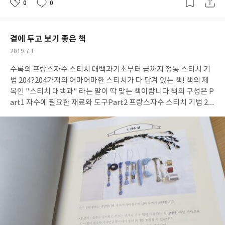
히 소개해 주고 있다.
그동안 내가 진행한 '그림책 활용 수업'은 그림
0
0
좋
댓
작
책을 살펴보고 질문을 만들며, 그 질문에 대해 토론해보는 과정의
아
글
성
수업이었다. 14가지 빛깔의 그림책 수업 속에서 다양한 수업의 모습
요
일
을 보며 내가 너무 틀에만 박혀 있었구나. .. 라는 생각을 하게 되었
곁에 두고 보기 좋은 책
다.
그림책을 읽어보며 마음과 생각을 여는 것으로 워밍업을 했다면
작
2019.7.1
실과, 사회, 음악 등 다양한 교과와 재구성하여 좀 더 주제에 대해 학
성
생들과 깊게 고민해보고 실천해볼 수 있을 것이다. 책에는 어떻게 풀
수록의 프랑스자수 스티치 대백과
기초부터 급까지 정통 스티치 기
일
어가야 할 지 고민되는 분들을 위해 학생들과 함께 활동한 활동지,
법 204
?204가지의 어마어마한 스티치가 다 담겨 있는 책!
책의 제
학생 작품, 표현 과정들이 자세히 담겨있어 실제 수업을 참관하고
목인 "스티치 대백과" 라는 말이 딱 맞는 책이랍니다.
책의 구성은
P
있는 듯한 느낌이었다.
주제별 적용할 수 있는 다양한 학습 활동 모
art1 자수에 필요한 재료와 도구
Part2 프랑스자수 스티치 기법 20
습도 도움이 많이 되었지만, 각 주제를 차시별로 소개해 준 부분, 교
4
Part3 프랑스자수 작품과 도안 12
의 세 부분으로 되어 있습니다.
과별 재구성의 예시, 그리고 주제 마지막에 #함께읽으면좋은그림
프랑스자수 스티치 기법 204 파트에서는
기본적으로 비슷한 스티
책 을 소개해 주어 주제에 맞는 그림책을 선택하는데 도움이 많이 되
치와 스티치의 응용스티치가 함께 정리가 되어 있습니다.
스티치의
었다.
이름과 대략적인 스티치 설명, 그리고 스티치별 난이도가 별표로 표
기되어 있어요.
사진과같이 한 땀 한 땀 과정마다 일러스트로 작업되
어 있어 차근 차근 따라 수놓아보기 너무 편리하게 구성되어 있답니
다.
조금 더 복잡한 스티치의 경우에는 일러스트 아래에 스티치의 단
계별로 글로도 설명이 되어 있으니 어렵지 않게 스티치를 익힐 수 있
을 것 같아요.
책 속 스티치는 인덱스로 정리가 되어 있으니 찾아보
기도 편리하겠지요?
"수많은 스티치 기법 중 기본적이면서도 꼭 필
요한,
그리고 예쁜 스티치 기법들을 모아 가능하면 쉽게 안내해 드리