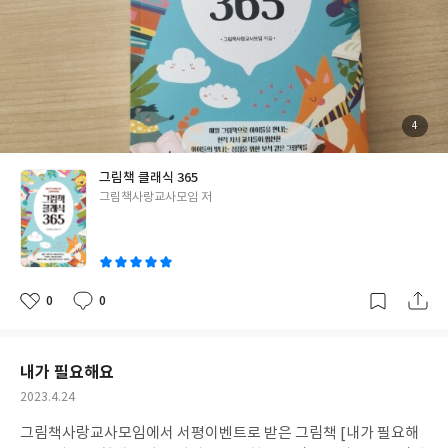
에게 큰 영향을 준 그림책들을 선정하여 모두 365권의 그림책을 소
개하고 있다.
따로 분류된 주제는 없고, 책 제목의 ㄱ~ㅎ 순으로 소
개되어 있다.
책은 전체적으로 그림책마다 한 페이지의 분량으로 소
개를 하고 있다. 그림책의 주제를 함축적으로 표현할 수 있는 그림책
속의 한 구절, 책의 정보를 볼 수 있는 QR코드와 함께 책의 간략적
인 소개글, 아이와 생각을 나누는 질문과 해당 그림책을 나타낼 수
첨
4
부
있는 대표 해시태그로 한 권당 한 페이지씩 담겨있다.
아이와 생각을
된
사
진
나누는 질문을 통해 아이와 대화하기 전 어른들도 한번쯤은 자신의
그림책 클래식 365
답을 찾아 사색하는 시간을 갖는 것도 좋을 것이다.
그림책 클래식36
글
그림책사랑교사모임 저
5는 단순히 책의 내용만을 소개하기 보다는, 아이들과 책을 읽어줄
쓴
때 도움이 될 수 있는 팁과 더불어 그림책을 읽고 난 뒤 활용할 수 있
이
는 가이드도 제시해주고 있어서 '어떤 그림책을 읽어 줄까?'라는 고
민이 들 때 책꽂이에서 가장 먼저 꺼내어 펼쳐보는 책이 될 것 같다.
0
0
좋
댓
작
아
글
성
요
일
내가 필요해요
작
2023.4.24
성
그림책사랑교사모임에서 서평이벤트로 받은 그림책 [내가 필요해
일