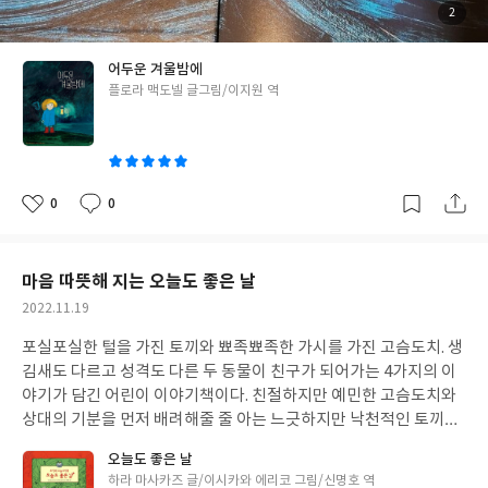
를 받았습니다.
*그림책사랑모임 서평이벤트로 책을 제공받았습니
첨
2
부
다.
된
사
진
어두운 겨울밤에
글
플로라 맥도넬 글그림/이지원 역
쓴
이
0
0
좋
댓
작
아
글
성
요
일
마음 따뜻해 지는 오늘도 좋은 날
작
2022.11.19
성
포실포실한 털을 가진 토끼와 뾰족뾰족한 가시를 가진 고슴도치. 생
일
김새도 다르고 성격도 다른 두 동물이 친구가 되어가는 4가지의 이
야기가 담긴 어린이 이야기책이다.
친절하지만 예민한 고슴도치와
상대의 기분을 먼저 배려해줄 줄 아는 느긋하지만 낙천적인 토끼가
만들어가는 오늘도 좋은 날??
두 친구의 하루 하루를 함께 읽다보면
오늘도 좋은 날
내 마음도 몽글몽글 따뜻해지는 느낌이 든다.
"토끼야!"
라고 늘 말
글
하라 마사카즈 글/이시카와 에리코 그림/신명호 역