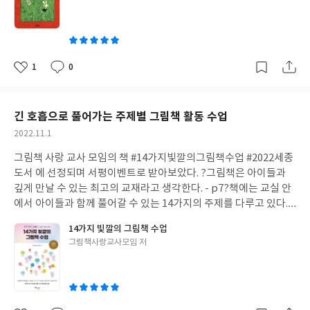
하듯이 말문을 연 다음 작은 소리로 말했습니다.
"친구가 되어 줘
쓴
서."
그 다음은 아주 작은 소리로
"고마워.라고 속삭였습니다.
다음엔
이
토끼가
"고슴도치야."라고 늘 부르듯이 불렀습니다.
그리고 고슴도
치에겐 들리지 않을 만큼 작은 소리로
"네가 좋아!"라고 속삭였습니
다.
-'2.너에게 하고 싶은 말' 중에서-
아이들이 점점 더 자기 위주가
1
0
좋
댓
작
되어간다는 말을 많이 하게 된다. 자신과 다름을 인정해주라는 말도
아
글
성
많이 하곤 한다.
서로의 다름을 인정하고 서로 보완해가며 더 좋은 관
요
일
계를 만들어 갈 수 있도록 안내해주는 것이 어른들의 역할이 아닐
긴 호흡으로 풀어가는 주제별 그림책 활동 수업
까?
"네 덕분이야. 요즘 비가 안 와서 꽃들이 다 시들어 있었거든."
작
2022.11.1
토끼가 말했습니다.
"내 덕분이야?"
고슴도치 얼굴이 환해졌습니다.
성
- '4.민들레 씨' 중에서-
우울한 하루도 나를 이해해주고 따스한 한
그림책 사랑 교사 모임의 책 #14가지빛깔의그림책수업
#2022세종
일
마디 건네주는 친구와 함께한다면 그 날의 마지막은 좋은 날이 될 수
도서 에 선정되며 서평이벤트로 받아보았다.
?그림책은 아이들과
있다는 걸 아이들과도 함께 이야기 나누면 좋을 것 같다.
깊게 만날 수 있는 최고의 교재라고 생각한다. - p7
?책에는 교실 안
에서 아이들과 함께 풀어갈 수 있는 14가지의 주제를 다루고 있다.
그림책 창작, 연극, 음악 창작, 자서전, 디자인씽킹, 행복, 철학, 온
14가지 빛깔의 그림책 수업
라인 협력... 등 교실 속에서 학생들과 진행하였던 14가지의 그림책
글
그림책사랑교사모임 저
활용 수업을 학생과 교사의 구체적인 발문 예시와 함께 다양한 활동
쓴
들도 엮어서 소개를 해 준다.
각각의 주제를 한 시간의 단일 활동이
이
아닌 교육과정 재구성을 통해 짧게는 6차시 길게는 16차시의 긴 호
흡으로 주제를 풀어나가고 각 차시별 학생들과의 수업 내용을 자세