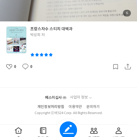
려 노력했습니다.
바느질 통 옆에 두고 언제든 펼쳐볼 수 있는 친구
같은 자수 책이 되었으면 하는 바람입니다. "
작가님의 말씀처럼 자
첨
6
부
수 작업할 때 언제든 옆에 두고 싶은 책이랍니다.
저도 #수록의자수
된
사
진
스티치대백과 책을 통해 조금 더 다양한 스티치를 경험해볼 수 있는
프랑스자수 스티치 대백과
기회를 가져보려 합니다.
스티치를 정확하게 익히고 싶으신 분
프랑
글
박성희 저
스자수 독학을 하시는 분
조금 더 다양한 스티치를 익혀보고 싶으신
쓴
분
모두 모두 추천합니다 ^^
이
0
0
좋
댓
작
아
글
성
요
일
예스이십사 ㈜
사업자 정보
개인정보처리방침
이용약관
문의하기
Copyright ⓒYES24 Corp. All Rights Reserved.