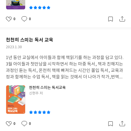
0
0
좋
댓
작
아
글
성
요
일
천천히 스미는 독서 교육
작
2023.1.30
성
1년 동안 교실에서 아이들과 함께 책읽기를 하는 과정을 담고 있다.
일
3월 아이들과 첫만남을 시작하면서 하는 마중 독서, 책과 친해지는
과정인 듣는 독서, 온전히 책에 빠져드는 시간인 몰입 독서, 교육과
정과 함께하는 수업 독서, 책을 읽는 것에서 더 나아가 작가,번역가,
편집자와 만나보는 만남 독서, 질문과 생각을 이끌어 내어주는 스키
천천히 스미는 독서교육
마 독서, 그리고 마지막으로 마무리하는 맺음 독서의 7챕터로 구성
글
신현주 저
되어 있다. 단순히 아침 활동 시간 책읽기에서만 머무르는 것이 아
쓴
닌, 단계적으로 천천히 교육과정에 스며드는 독서, 아이들이 자신
이
들도 모르게 마음에 스며드는 독서의다양한 활동들이 알차게 담겨
있다.
나에게 적용해 보고 싶었던 부분은 읽는 독서와 몰입 독서 그
리고 스키마 독서였다. 아이들은 이야기 듣는 것을 좋아한다. 나 역
0
0
좋
댓
작
시 요즘 운전하며, 운동하며 오디오북을 듣는데, 내가 읽는 것도 좋
아
글
성