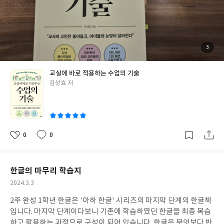
안내하기보다 교실에서 실제적으로 진행되는 수업의 흐름을 설계
하고 진행, 평가를 할 수 있도록 길잡이를 해 주는 책이다. 수업의 기
본 약속이라고 할 수 있는 공감, 경청, 관찰 등 6가지 원칙으로 부터
수업의 4단계(기회, 설계, 실제, 정리 및 평가)의 일련의 과정을 실
제 수업 장면에서 만날 수 있는 다양한 상황의 예시를 통해 나의 교
첨
3
부
실에서의 장면, 수업 장면과 비교하여 성찰하게 해 준다. 초등학교
된
사
진
의 수업은 단순한 지식 전달에 그치는 것이 아니다. 수업을 위해 학
교실에 바로 적용하는 수업의 기술
생들을 관찰하고 학생이 중심이 되는 수업을 하여야 한다. 학생이 중
글
김성효 저
심이 되는 수업을 통해 학생들에게 배우는 줄거움을 경험하게 해 주
쓴
어야 한다. 이를 통해 학생들은 성장하고 발전해 나가는 즐거움을 얻
이
게 된다.(p257) 이러한 수업을 위해 교사는 먼저 학생을 이해하고,
교육과정 파악을 통해 스스로의 '브랜드'에 맞는 수업을 고민해야
한다고 책에서는 말한다. "수업에서 나만의 브랜드를 갖는다는 것
0
0
좋
댓
작
은 수업을 기획하는 남다른 큰 틀을 갖게 된다는 것을 의미한다. 남
아
글
성
요
일
다르게 내세울 수 있는 수업 브랜드가 있으면 어떤 교과에든 자신 있
게 적용할 수 있다." (75p) 무기력한 수업을 깨울 수 있는 융합, 프로
한글의 마무리 학습지
젝트, 토론, 독서, PBL, 스토리텔링 등의 수업 기술을 실제 수업 장
작
2024.3.3
면을 통해 안내해주며 교과서의 틀에서 벗어나 다양하게 수업을 기
성
획하고 설계해 나갈 수 있도록 안내해주는 것이 이 책의 가장 큰 특
2주 완성 1학년 한글은 '아하 한글' 시리즈의 마지막 단계의 한글책
일
징이 아닐까 한다. 무엇보다 책을 읽으며 내게 도움이 많이 되었던
입니다. 마지막 단계이다보니 기존에 학습하였던 한글을 최종 복습
부분은 판서와 공책 정리 부분이었다. 수업의 의미를 더할 수 있는
하고 활용하는 과정으로 구성이 되어 있습니다. 한글은 무엇보다 반