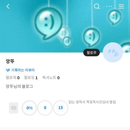
저
장
팔로우
나
의
앙뚜
님
대
사
의
기록하는 리뷰어
표
락
사
사
배
0
1
0
팔로워
팔로잉
독서노트
진
경
락
앙뚜님의 블로그
읽는 중
독서 목표
독서모임
내 별점
0%
0
15