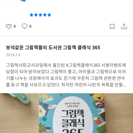
쓴
다. 연산 개념 학습 후에는 하루 2쪽, 스스로 연산 연습을 하게 됩니
이
다. 더불어 중요한 개념이나 학생들이 자주 실수하는 부분에는 귀여
운 그림 자료와 지문을 활용하여 짚어주어 학생들이 스스로 문제해
결을 해 볼 수 있도록 세심하게 구성이 되어 있습니다. 또 한가지 학
0
0
좋
댓
작
생들의 흥미를 끌 수 있는 구성은 QR코드를 활용하여 채점을 하고,
아
글
성
'오늘의 숫자'를 부록에 수록되어 있는 네모네모 로직 판에 색칠을
요
일
하도록 되어 있는 부분입니다. 그저 문제를 푼 것에서 그치지 않고
보석같은 그림책들의 도서관 그림책 클래식 365
로직판을 색칠하며 완성되는 과정을 통해 매일 학습할 동기를 부여
작
2024.2.4
해줄 수 있는 요소라고 생각이 들었습니다. 한 단계의 학습이 끝나면
성
연산놀이터 활동을 통해 학습을 정리할 수 있도록 합니다. 시중에 무
그림책사랑교사모임에서 출간된 #그림책클래식365
서평이벤트에
일
수히 많은 연산 문제집들이 나와 있습니다. 연산은 수학 교과에서 가
당첨이 되어 받아보았다.
그림책이 좋고, 아이들과 그림책으로 이야
장 기본이 되는 영역입니다. 연산은 더불어 학생들이 가장 귀찮아하
기를 나누는 과정에서의 효과도 믿기에 꾸준히 그림책 관련한 연수
는 영역이기도 합니다. 학생들이 조금 더 호기심을 가지고 흥미있게
를 듣고 책을 사모으고 있었다. 하지만 여전히 나만의 목록을 만들지
접근할 수 있도록 구성이 된 연산문제집인 것 같아서 다른 단계도 구
못해 스스로 아쉬운 부분이 적지 않았었다.
그림책 클래식 365의 부
입해서 활용해보고 싶습니다.
제는 '곁에 두고 매일 읽는 그림책 명작들' 이다.
명작, 고전이라 함
은 그 시대의 문화와 가치관을 대표하는 작품일 것이다. 시대를 초월
해서 우리에게 의미를 남기고, 또한 많은 사람들이 계속해서 찾는
책이 고전이 아닐까? 그림책 클래식 365에는 각국의 유명 그림책을
골고루 선정하였다고 한다. 또한 다양한 작가와 그림책, 주목할 가
치가 인정된 작품 및 수상작과 더불어 수상 받지 못했더라도 아이들