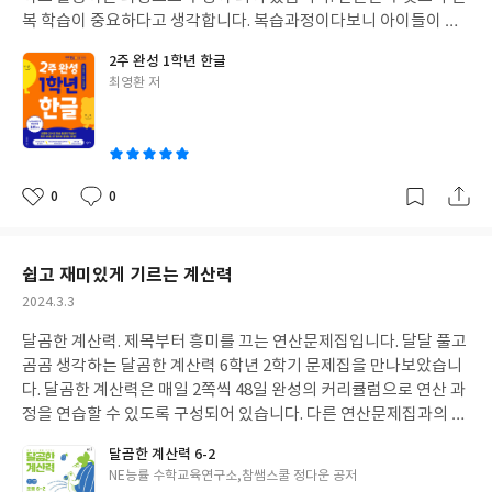
체계적인 칠판 활용법과 더불어 학생들이 판서 내용을 공책에 반영
복 학습이 중요하다고 생각합니다. 복습과정이다보니 아이들이 지
하는 방법에서 새 학년 학급 세우기 기간을 통해 학생들과 적용할 부
루하지 않게 아는 것과 모르는 것을 확인하고 반복하여 익힐 수 있도
2주 완성 1학년 한글
분을 한가지 더 배우게 되었다. 그리고 책에서는 쉽게 놓치기 쉬운
록 구성된 것이 이 책의 큰 장점이라고 할 수 있다고 생각됩니다. 교
글
최영환 저
부분(수업 중 학생의 이해도 확인하기, 완전한 문장을 말하게 하기,
재는 한글의 시작인 모음의 복습으로 시작하여 자음글자의 연결, 헷
쓴
교실 순회 때 살펴야 하는 부분 등)들도 세심히 짚어 안내해 준다. 이
갈리는 글자의 비교, 받침 글자, 이중모, 된소리의 순서로 익히며 14
이
부분 역시 학생들을 직접 많이 만나본 경험에서 나오는 배테랑 교사
일 동안 체계적으로 복습을 할 수 있도록 구성되어 있습니다. 각 과
의 노하우가 아닐까 한다. "가르치는 것은 타고나는 것이 아니다. 다
정마다 귀여운 일러스트와 함께 낱글자에서 확장되는 단어의 연결,
양한 분야에 관심을 갖고 끝까지 파고드는 자세로 매진할 때 우리는
그리고 문장을 읽고 쓰는 단계로 진행되며, 단순히 글자를 읽고 쓰
0
0
좋
댓
작
비로소 남을 가르칠 수 있는 능력과 용기를 가질 수 있다."(82p)이
는 것이 아닌, 끝말잇기, 스티커 붙이기, 틀린 글자 찾기 등 아이들
아
글
성
책은 교사 책상 한 곁에 두고 틈틈히 여러번 읽기를 추천한다. 학생
이 지루하지 않게 한글을 익힐 수 있도록 구성되어 있어 취학 전 또
요
일
들과의 약속(수신호, 집중, 이해도 확인 등)을 정할 때, 수업의 나침
는 초등 1학년 학생들이 한글을 다지고 활용하기에 좋을 것 같다는
쉽고 재미있게 기르는 계산력
반이 필요할 때, 학급에서 도움이 필요한 학생들(관찰, 부진)을 만
생각이 들었습니다.
작
2024.3.3
났을 때, 그리고 내 수업에 대한 의문이 들 때 책을 펼치면 내 수업에
성
대한 다독임과 더불어 수업의 길을 자신있게 이끌어 갈 수 있도록 도
달곰한 계산력. 제목부터 흥미를 끄는 연산문제집입니다. 달달 풀고
일
와 줄 길잡이가 되어줄 것이라 생각한다.
곰곰 생각하는 달곰한 계산력 6학년 2학기 문제집을 만나보았습니
다. 달곰한 계산력은 매일 2쪽씩 48일 완성의 커리큘럼으로 연산 과
정을 연습할 수 있도록 구성되어 있습니다. 다른 연산문제집과의 두
드러지는 책의 구성 중 '선생님의 칠판' 과정이라고 할 수 있을 것 같
달곰한 계산력 6-2
습니다. 학교 선생님이 집필하신 달곰한 계산력은 학생들의 눈높이
글
NE능률 수학교육연구소,참쌤스쿨 정다운 공저
에 맞추어 선생님이 설명을 해 주듯이 기본 개념을 먼저 설명해 줍니