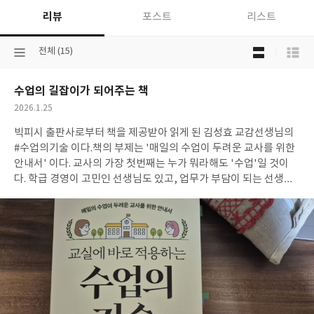
리뷰
포스트
리스트
목
선
전체 (15)
록
택
보
된
기
수업의 길잡이가 되어주는 책
분
선
류
택
작
2026.1.25
성
빅피시 출판사로부터 책을 제공받아 읽게 된 김성효 교감선생님의
일
#수업의기술 이다.책의 부제는 '매일의 수업이 두려운 교사를 위한
안내서' 이다. 교사의 가장 첫번째는 누가 뭐라해도 '수업'일 것이
다. 학급 경영이 고민인 선생님도 있고, 업무가 부담이 되는 선생님
도 있을테지만, 그 무엇보다 가장 우선으로 고민하고 연구하는 것은
바로 '수업'이다. 짧게는 한 차시의 수업, 길게는 한 단원의 수업 흐
름, 그리고 다른 교과와의 융합 등수업은 교사의 고민과 연구에 의
해 다양하게 흘러간다. 많은 선생님들이 다양한 교수학습 방법과 자
료로 수업을 고민하고 구성해 나간다. 그런 수업들이 어느 날은 계획
한 대로 잘 진행이 되기도 하고, 어느 날은 계획한 것과는 전혀 다른
반응으로 진행되기도 하면서 매 시간 수업에 대한 고민과 함께 두려
움이 생기도 한다. 이 책은 다양한 수업의 복잡하고 화려한 이론을