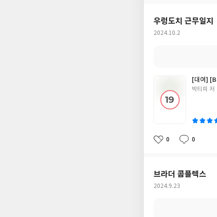
요
일
우렁도치 근무일지
작
2024.10.2
성
일
[대여] [
글
박티피 저
쓴
이
0
0
좋
댓
작
아
글
성
요
일
브라더 콤플렉스
작
2024.9.23
성
일