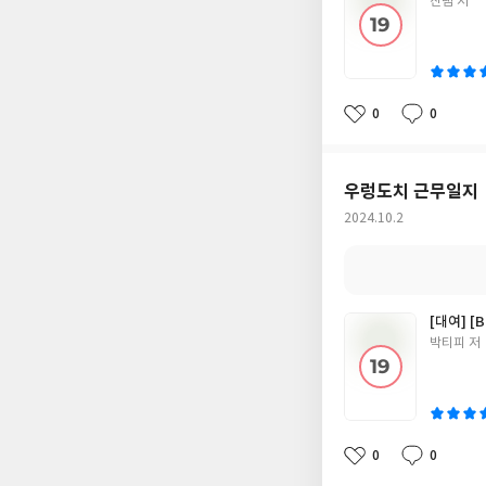
글
진램 저
쓴
이
0
0
좋
댓
작
아
글
성
요
일
우렁도치 근무일지
작
2024.10.2
성
일
[대여] [
글
박티피 저
쓴
이
0
0
좋
댓
작
아
글
성