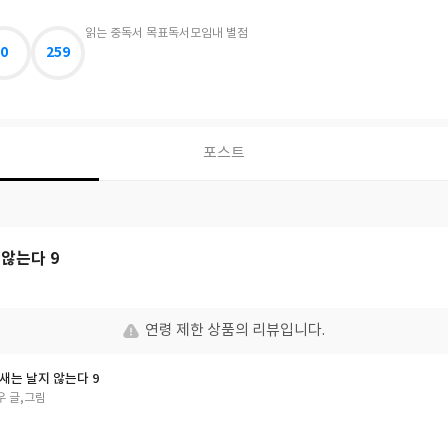
읽는 중
독서 목표
독서모임
내 별점
0
259
포스트
않는다 9
연령 제한 상품의 리뷰입니다.
새는 날지 않는다 9
우 글,그림