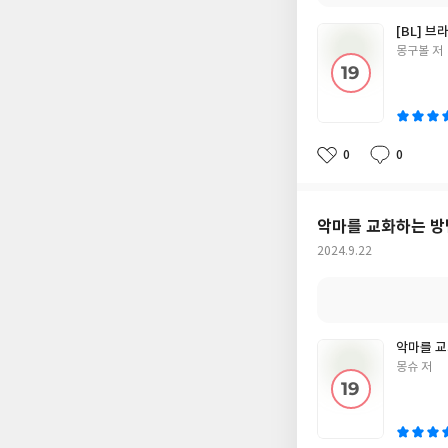
[BL] 브
글
몽구볼 저
쓴
이
0
0
좋
댓
작
아
글
성
요
일
악마를 교화하는 방
작
2024.9.22
성
일
악마를 교
글
몽슈 저
쓴
이