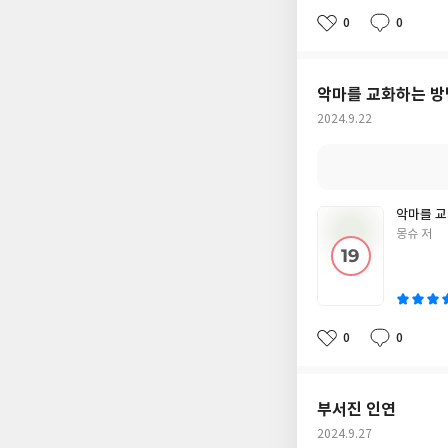
0
0
좋
댓
작
아
글
성
요
일
악마를 교화하는 방
작
2024.9.22
성
일
악마를 교
글
몽슈 저
쓴
이
0
0
좋
댓
작
아
글
성
요
일
부서진 인연
작
2024.9.27