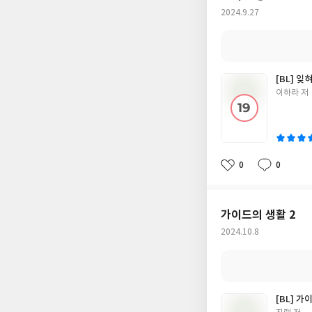
작
2024.9.27
성
일
[BL] 잊
글
이하라 저
쓴
이
0
0
좋
댓
작
아
글
성
요
일
가이드의 생활 2
작
2024.10.8
성
일
[BL] 가