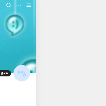
저
장
팔로우
대
표
사
진