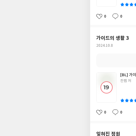
0
0
좋
댓
작
아
글
성
요
일
가이드의 생활 3
작
2024.10.8
성
일
[BL] 가
글
진램 저
쓴
이
0
0
좋
댓
작
아
글
성
요
일
잊혀진 정원