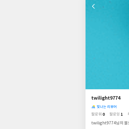
나
의
twilight9774
님
사
의
빛나는 리뷰어
락
사
배
0
1
팔로워
팔로잉
경
락
twilight9774님의 