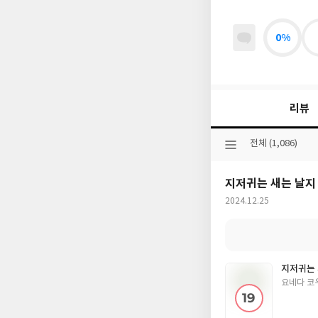
0%
리뷰
선
전체 (1,086)
택
된
지저귀는 새는 날지 
분
류
작
2024.12.25
성
일
지저귀는 
글
요네다 코
쓴
이