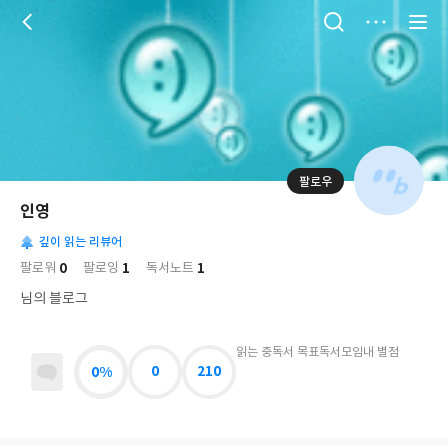
저
장
팔로우
나
의
인영
님
대
사
의
깊이 읽는 리뷰어
표
락
사
사
배
0
1
1
팔로워
팔로잉
독서노트
진
경
락
님의 블로그
읽는 중
독서 목표
독서모임
내 별점
0%
0
210