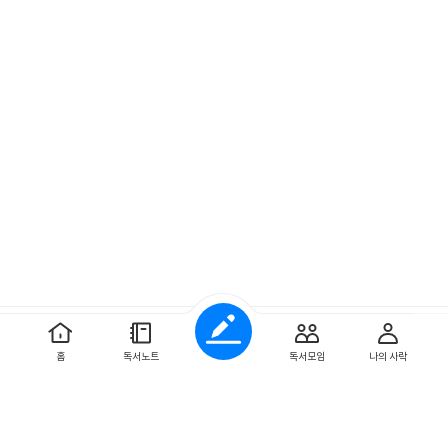
예스이십사 ㈜
사업자 정보
홈
독서노트
독서모임
나의 사락
개인정보처리방침
이용약관
문의하기
Copyright ⓒYES24 Corp. All Rights Reserved.