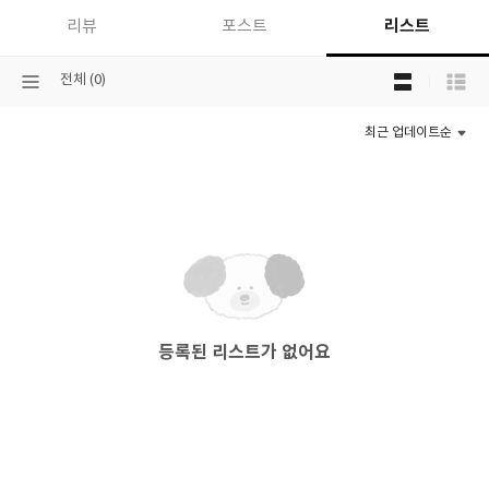
리스트
리뷰
포스트
목
선
전체 (0)
록
택
보
된
기
최근 업데이트순
분
선
류
택
등록된 리스트가 없어요