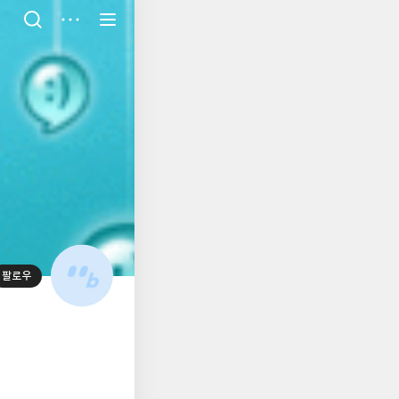
저
장
팔로우
대
표
사
진