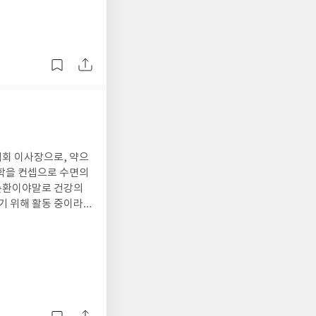
에서 실천해볼 수 있는
적인 성장 방식을 바
명상 질문들과 명상법
에는 더욱 민감하게 반
로 어떤 변화와 깨달
몸과 정서적 기능에
 가능성이 커지고, 나
 한다.부정적이거나 기
해야 겠다는 생각이 드
고 매일 아침, 잠자리
것 같은 좋은 방법이라
이었는데 이번에는 꼭
협회 이사장으로, 약으
현실도 달라진다고 책에
컨셉으로 수면의
라보는 사람은 깨어난
액순환이야말로 건강의
 파트가 끝나는 장마
을 말하고 있는데그를
다고 한다. 현대