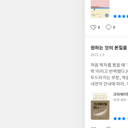
진, 우리 안에 본디 
쓴
드는 주요한 생각(스토
이
안전하지 않아 - 삶을 
치가 없어 - 나는 완
나가 되지 않고한 걸
0
0
좋
댓
작
에서 일어나는 감각과
아
글
성
하거나 상황을 바꾸려
요
일
러가도록 두기를 말한
원하는 것의 본질을
에 매몰되거나 저항
작
2021.1.3
로 온전히 알아차리고
성
용하며지금 하고 있는
처음 목차를 봤을 때 '천직'
일
받아들이기있는 그대로 
력'이라고 번역됐다.)에 대해 이야기 하는 책인데 
괜찮아내 마음이 하는
두드러지는 부분, 책을 다 읽
지성에 청하기모든 걸
내면의 안내에 따라, 자신의 에너지를 
을 던지는 것 · 삶에
을 원하는지부터 명확히 알아야 한다고 말한다. Discove
크리에이
을 살아가기 각 챕터의 마지막에는 '되짚어보기' 페이지가 있는데핵심을 요약해 책의 내용과 요점을 빠르게 다시 한번
질'이 무엇인지 명확하게 파악하고 그 
글
듀앤 패커 
훑어보기 좋게 되어있
자 하는 본질은 무엇인가' 자문해보기를 권하며 원하
쓴
하고 지금 이순간에 
점을 짚고 있다. 그래야 내가 진정으로 원하는 것을 취할 수 있기 때문이다. 나의 경우, 내가 가장 하고싶은 일, 가장 원
이
대로 여기(지금 이순
하는 일을 알기 위해
서 온전히 함께 하고
매우 공감하는 부분이었다. 무언가 어떤 대상이나 일에 '좋음'을 느낀다면, 그 대상의 '본질'
라해보면 나의 내면과