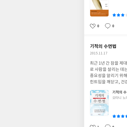
쓴
하게 하는 데 도움이 
임없이 자신에게 여러 방향과 각도에서 질문
유전자 발현을 변화시
이
명상들이 많이 수록되어
이브는 자신을 아는 데 도움이 되는 질문들을 
꾸기도 한다고 하니 어
들을 참고하여 앞으로
것 같다. 한 달 전쯤 파이브를 알게 된 이후 아마존에서 파이브의 저자인 댄 자드라의 저서 시리즈 10,1,7의 소개도 훑
응하는데 부정적인 단
음들이 찾아올지 기대
어봤었는데 역시 괜찮은 내용들을 담고 있는 듯 싶어 크게 관심이 간다. 10,1,7 시리즈도 멀지 않은 시일내로 번역되어
개입하며, 부정적 감
0
0
좋
댓
작
국내판으로 만나 볼 수 있기를 바란다. "이 일을 할 수 있을까?"라고 묻지 마라. 지금부터는 "이 일을 어떻게 할 수 있
아가 뇌가 행복, 수명
아
글
성
분 나쁜 상태에 있는 
요
일
는 대목이었다. 또,
기적의 수면법
들기 전에 그것들을 
작
2015.11.17
생각한다. 개인적으로
성
실행에 옮겨보려 한다. 저자는 말한다. 살면서 벌어지는 모든 문제는 지금까지 해 온 것과는 다른 방식을 취해
최근 1년 간 잠을 
일
는 신호이며, 자기 
로 사람을 살리는 데는
쓰여있던 가장 마음에
중요성을 알리기 위해
다." -칼 융
힌트임을 깨닫고, 건강 장수를 위한 효과적 방법이 잠에 있음을 발견해 따뜻한 수면을 널리 알리기 위해 활
는 혈류 상담가이자 일본수면의학협회 이사인
기적의 
구성되어 있는데 파트1,2,3에서는 수
글
오타니 노
에서 15개 항목의 
쓴
다 따뜻한 수면 체험
이
실천한 사람들의 건강이
의료의 약물과 같은 대증요법으로는 병의 근본적인
명'을 늘리는 것이 아닌 '건강 수명'을 늘려야 함을 말하고 있다. 이 책에서 건강을 위해 강조하는 것은 '질 좋은 수