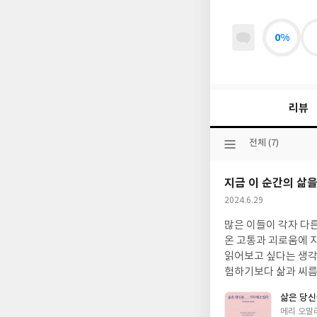
0%
리뷰
선
전체 (7)
택
된
지금 이 순간의 삶
분
류
작
2024.6.29
성
많은 이들이 각자 다른
일
온 고통과 괴로움에 지
읽어보고 싶다는 생각이
험하기보다 삶과 씨름
의 가이드가 되어줄 수
삶은 당신
심을 품고 바라보라' 
글
메리 오말