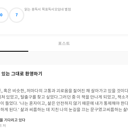
읽는 중
독서 목표
독서모임
내 별점
0
7
포스트
을 있는 그대로 환영하기
, 혹은 비슷한, 저마다의 고통과 괴로움을 짊어진 채 살아가고 있을 것이다
쳐 있었고, 탈출구를 찾고 싶었다.그러던 중 이 책을 만나게 되었고, 책소
 들었다. '나는 혼자이고, 삶은 안전하지 않기 때문에 내가 통제해야 한다
하게 된다.' 삶과 씨름하는 데 지친 나의 눈길을 끄는 문구였고씨름하는 
 있을까 하는 기대와 호기심을 품게 했다. '지금 일어나는 모든 일을 통제
을 기다리고 있다
이것이 이 책의 핵심 메시지인 것 같았다. 저자는 갈등의 구름(갈등을 만들
리 저