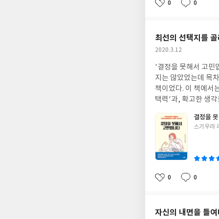
것에 '좋음'을 느끼
0
0
좋
댓
작
방식으로 조금씩 다듬
면 내가 진정으로 원하는 것의 본질이 
아
글
성
내려놓고삶에서의 경험
깊은 바람이 무엇이며
요
일
한다. 여러 책들과 
람들은 대부분 자애, 자존
최선의 선택지를 골
(정확히는 매몰되지 
을 알라는 것 외에 또 한
작
2020.3.12
받아들이는 것이라는 
지'는 '감, 느낌(fe
성
깊게 매몰되곤 했다.
른다면 원하는 바, 목표를 성취할 수 있을 
'결정을 못해서 고민입
일
삶을 있는 그대로 환영
에 마음이 가고 이를 따르는
지는 않았었는데 목차
미롭게) 경험하고자 하
대해서 그 일이 '과연 가슴이 시키는 
책이었다. 이 책에서는
환영한다." 초원(내
면 그곳에 최고의 선이 있다'는 자명한 
택력'과, 확고한 생각
이 활짝 열리게 하고,
야 할까? 그 방법 또한 책에서 제시하고 있는데 진로와 향방에 대한 내면의 안내는 조용히 성찰하거나 평소의 의식상
서적으로, 내 감정이
보는 것도 좋을 것 같
결정을 
태에서 벗어난 일을 할 때 찾아온다고 한다. 이루고자 하는 
를 선택하는 방법이다
이라는 강물을, 배 
글
스기우라 
도 있으며, 명상하는 시간을 가질 때마다 내면의 안내는 더욱 발전할 것이라 한다. 내면의 안내를 알아차리는 능력을
과 감정을 따르려 해도
쓴
가듯 살면 좋겠다는 생
계발하려면 가만히 앉아 긴장을 
는 각각 다른 다양한 
이
머물면서푸른 하늘 위
기, 악기 연주, 음악
히 '내가 가장 원하는
따지려 하지 말고, 단지
것이 맞을까, 정말 이
경험할 수 있는 다양
것이 나에게 '최선의
0
0
좋
댓
작
수 있는 방법인 것 같다. 내가 진정으로 바라는 것을 알기 위해서는 무엇보다 '나 자신'을 잘 알기 위한 노
선택이 필요하다. 논리적 선택은 '최선의 선택'을 할 수 있도록 돕고, 나의 선택과 결정을 다시 돌아보지 않도록, 내 선
아
글
성
다고 생각된다. 여러 좋은 내용을 담고 있는 책이지만 아쉬웠던 점은 번역이 썩 자연스럽고 매끄럽지는 않았다. 혹시
택에 확신을 가질 수 
요
일
나중에 재출간이 된다면 좀 더
것'이 아니라, 언제나
자신의 내면을 들여
한 물병자리 출판사에서 적어둔 '선언문 활
질'을 선택하는 것이