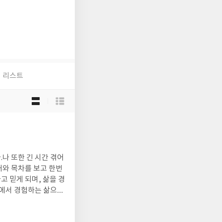
리스트
목
록
보
기
선
택
.나 또한 긴 시간 겪어
개와 목차를 보고 한번
고 믿게 되며, 삶을 경
삶에서 경험하는 삶으로
하려는 생각 대신, 호기
어내는 생각)에 가려