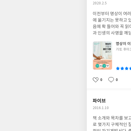
작
2020.2.5
어 중요한 내용과 팁을 적어주었다. 끌어당김의 힘과 원리에 대해서 경
나에게 '최선'이 무엇
성
책의 내용과 별개로 
서, 가장 중요한 것이
이전부터 명상이 여러
일
껴졌고 그와 더불어 독자들
하는가?그것은 꼭 필
에 옮기지는 못하고 있
내가 갖고있던 생각들, 깨
져보고 '나는 무엇을
음에 확 들어와 꼭 읽
들이 적혀있는 것을 보
하느냐는 그다지 중요
과 인생의 사명을 깨
을 알았다. 내가 알게 된 중요한 것들을 다시 한 번 되짚어주는 역할과 동시에 내 생각을 좀 더 명확히 정리할 수 있게 해
도 목적만 확실하다면 
해지는 듯한 느낌의 표
준 책이었던 것 같다. 원하는 것의 본질을 명확히 알아야 한다는 점과 더불어 내가 갖고있던 생각과 같아 인상적이었던
명상이 이
책에서는 '정서적 선
다.인간의 모든 능력
구절이 있다. '나의 에너지, 그리고 나라는 존재는 세상에 주는 선물이다. 에너지가 맑고 잘 흐를수록 타인에게 더 많은
글
가토 후미
이는 방법으로는 '좋
고 영감이 샘솟으며,
쓴
것을 주게 될 것이다.' 나와 더불어 세상의 선물인 당신과 당신의 에너지가 더 맑고 더 풍요롭게 흘러 세상에 더 많은 
정을 표현하기를 습관
한다.개인적으로도 잠
이
들을 선물할 수 있기를
지, 내가 어느 곳에 
른 이들에게서도 비슷
기 시작해 자신이 좋아
을 하는 인구가 늘어
아하는 것 리스트 만
같은 곳에 명상룸이 생
0
0
좋
댓
작
있다. 내가 좋아하는 
의 목적, 사명에 대
아
글
성
는 것이 가장 첫 번
목적을 깨닫는 명상이 
요
일
저자가 권하는 것처럼
는 일은 무엇인가?나
파이브
아가는 데 도움이 될
얻으며 가슴 설레는가? 나는 누구인가?내가 진정으로 원하는 것은 무엇인가?내 인생의 목적은 무엇인가?
작
2016.1.10
'내가 원하는 것=목적
문한 다음 명상에 들
성
: 내가 원하는 것은 무
맞는 대답이 찾아온다고 한다. 이 외에도 꿈을 이루고 싶은 이유(의도)와 함께 꿈 리
책 소개와 목차를 보고 크게 관심이 갔던 책, '파이브' 
일
'좋은 선택지'를 만든
신경논리수준 모델을 
로 몇가지 구체적인 질문들을 던져주며 자신과 자신이 원하는 바에 대해 구체적으로 
택을 하기 위해서는 명
룬 자신의 모습을 떠올