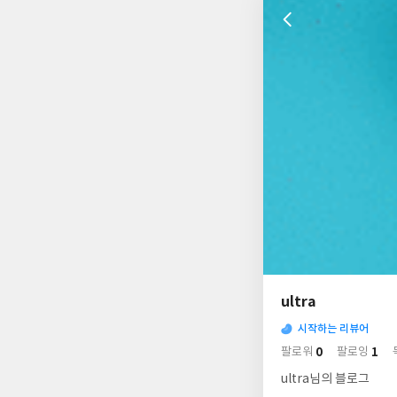
나
의
ultra
님
사
의
시작하는 리뷰어
락
사
배
0
1
팔로워
팔로잉
경
락
ultra님의 블로그