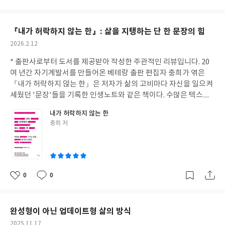
글쓰기를 통해 자신의 일을 객관화하고 설명하는 과정을 거치며 비
아
글
성
로소 흔들리지 않는 단단한 중심을 잡게 되었다고 고백한다. 이는 디
요
일
자인이 단순히 개인의 심미적인 감각에 의존하는 영역을 넘어, 치밀
『내가 허락하지 않는 한』: 삶을 지탱하는 단 한 문장의 힘
하게 설계된 논리의 산물임을 시사한다. 책은 철학적 담론에 머물지
작
2026.2.12
않고, '매출'이라는 실질적인 비즈니스 성과로 이어지는 7가지 성공
성
법칙을 구체적으로 제시한다. 저자는 좋은 디자인이 예술적 만족에
* 출판사로부터 도서를 제공받아 작성한 주관적인 리뷰입니다.
20
일
그치지 않고 '고객의 선택'을 이끌어낼 때 비로소 진정한 힘을 가진
여 년간 자기계발서를 만들어온 베테랑 출판 편집자 충희가 엮은
다고 강조한다. 첫눈에 시선을 사로잡는 전략, 여백의 운용, 리듬감
『내가 허락하지 않는 한』은 저자가 삶의 고비마다 자신을 일으켜
등 실무에 즉각 적용 가능한 원칙들이 저자의 단단한 문장을 통해 논
세웠던 '문장'들을 기록한 인생노트와 같은 책이다. 수많은 텍스트
리적으로 전달된다. 이러한 본질적인 원칙들은 비단 웹 디자인 영역
를 다루는 편집자가 힘들 때마다 돌파구로 삼았던 것이 결국 '한 문
내가 허락하지 않는 한
에만 국한되지 않는다. 책을 읽는 내내 나 역시 파워포인트 제작과
장을 붙잡는 일'이었다는 점은, 문장이 가진 실질적인 힘을 다시금
글
충희 저
같은 일상적인 문서 작업에서 어떻게 이 논리를 적용하고 나만의 기
깨닫게 한다. 책의 제목이자 핵심 철학은 엘리너 루스벨트의 명언에
쓴
준을 세울 것인지 깊이 성찰하게 된다. 이 책은 디자인에 대한 확신
서 시작된다. “당신의 동의 없이는, 누구도 당신에게 열등감을 느끼
이
이 흔들릴 때마다 돌아올 수 있는 마음의 이정표와 같다. 나만의 기
게 할 수 없다.” 저자는 이 문장을 곱씹으며 깨닫는다. 내가 허락하지
준과 스타일을 고수하면서도 고객에게 선택받는 '팔리는 디자인'을
않는 한 누구도 내 마음을 꺾을 수 없으며, 나의 가치를 결정하는 주
고민하는 이들에게, 이 책은 보이지 않는 설계를 언어로 형상화하는
권은 오직 나에게만 있다는 사실을 말이다. 타인의 시선이나 환경에
0
0
좋
댓
작
법을 가르쳐준다. 감각이라는 모호한 단어에 갇혀 있던 이들에게
주눅 들 때마다 이 문장을 방패 삼아 자신을 지켜냈다는 저자의 고백
아
글
성
'설명 가능한 디자인'이라는 명쾌한 해답을 제시하는 이 책은, 모든
은, 자존감이 흔들리는 현대인들에게 묵직한 울림을 준다. 이 책의
요
일
창작자가 곁에 두고 읽어야 할 단단한 사유의 기록이다.
묘미는 단순히 위인의 명언을 나열하는 데 그치지 않고, 저자의 깊
완성형이 아닌 업데이트형 삶의 방식
은 사유를 덧붙여 독자가 자신의 고민을 대입해 보게 만든다는 점이
작
2025.11.17