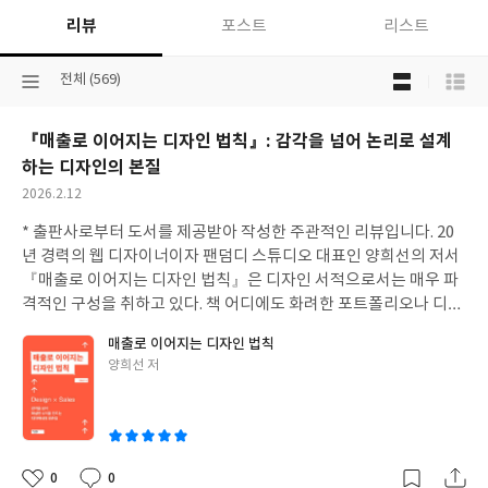
리뷰
포스트
리스트
목
선
전체 (569)
록
택
보
된
기
『매출로 이어지는 디자인 법칙』: 감각을 넘어 논리로 설계
분
선
류
하는 디자인의 본질
택
작
2026.2.12
성
* 출판사로부터 도서를 제공받아 작성한 주관적인 리뷰입니다.
20
일
년 경력의 웹 디자이너이자 팬덤디 스튜디오 대표인 양희선의 저서
『매출로 이어지는 디자인 법칙』은 디자인 서적으로서는 매우 파
격적인 구성을 취하고 있다. 책 어디에도 화려한 포트폴리오나 디자
인 도판 한 장 실려 있지 않다. 저자는 “좋은 디자이너는 자신의 디자
매출로 이어지는 디자인 법칙
인을 언어로 설명할 수 있어야 한다”는 확고한 철학을 바탕으로, 이
글
양희선 저
미지가 아닌 텍스트만으로 디자인의 본질을 꿰뚫는다. 저자에 따르
쓴
면, 디자인을 언어로 설명할 수 있다는 것은 그 이면에 깊이 있는 사
이
유와 자기만의 명확한 기준이 존재한다는 증거이다. 많은 디자이너
가 불안을 느끼는 근본적인 이유는 재능의 부족이 아니라, 자신의
작업을 뒷받침할 논리적 구조와 설계 기준이 없기 때문이다. 저자는
0
0
좋
댓
작