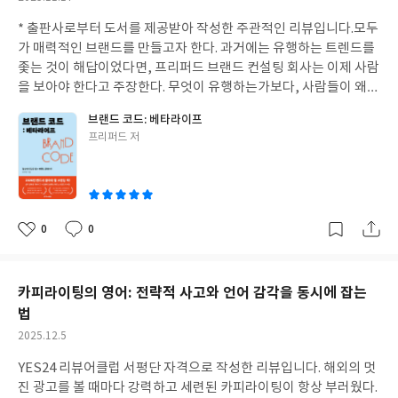
다. 특히 '진정한 어른의 단단한 마음'에 대해 고민하던 찰나에 마주
성
한 루디야드 키플링의 조언이나, 금방 흥미를 잃어버리는 습관을 되
* 출판사로부터 도서를 제공받아 작성한 주관적인 리뷰입니다.
모두
일
돌아보게 만든 윌리엄 오슬러의 “성공으로 가는 첫걸음은 그 일에
가 매력적인 브랜드를 만들고자 한다. 과거에는 유행하는 트렌드를
흥미를 갖는 것”이라는 문장은 마치 나를 위해 준비된 처방전처럼
좇는 것이 해답이었다면, 프리퍼드 브랜드 컨설팅 회사는 이제 사람
다가온다. 누구나 인생에서 길을 잃거나 마음이 허물어지는 순간을
을 보아야 한다고 주장한다. 무엇이 유행하는가보다, 사람들이 왜
맞이한다. 이 책은 그런 순간마다 다른 이들은 어떤 생각으로 그 터
그렇게 살아가는가에 집중해야 한다는 것이다. 이 책이 제시하는 핵
브랜드 코드: 베타라이프
널을 지나왔는지 공감하게 하며, 흩어진 생각을 정리할 수 있게 돕
심 키워드가 바로 '베타라이프(Beta Life)'이다. 베타라이프란, 삶
글
프리퍼드 저
는다. 좋은 문장들이 세심하게 수집된 이 '인생 노트'를 읽다 보면,
자체를 지속적인 테스트와 업데이트의 과정으로 받아들이는 생활
쓴
어느덧 나만의 문장을 수집하고 싶은 마음이 생겨난다. 결국 삶이란
철학이다. 소프트웨어 개발의 '베타 버전'처럼, 베타라이프를 사는
이
타인의 평가가 아닌, 내가 붙잡은 문장들이 모여 만들어지는 지도와
사람들은 자신의 삶을 완성해야 할 프로젝트가 아닌 끊임없이 개선
같다는 것을 이 책은 증명하고 있다.
해 나가는 과정으로 바라본다. 불확실한 시대를 사는 우리가 내 손
안의 통제로 의미와 성취를 찾아가는 방식인 것이다. 나라는 브랜드
0
0
좋
댓
작
를 효과적으로 업데이트하기 위해 이 책은 구체적인 방법을 제시한
아
글
성
다. 첫째, 나를 살펴볼 수 있는 기록이 필요하다. '나의 성장 일지'를
요
일
통해 삶의 통제권을 확보해야 한다. 둘째, 그 기록을 다양한 플랫폼
카피라이팅의 영어: 전략적 사고와 언어 감각을 동시에 잡는
을 이용하여 데이터로 확보함으로써 자신을 객관적으로 분석할 수
법
있다. 셋째,이러한 개인의 성장은 혼자만의 노력뿐 아니라, 주변과
작
2025.12.5
의 느슨한 네트워킹을 통해서도 이루어지며, 넷째 실패를 솔직하게
성
표현하고 공유하는 과정을 통해서도 성장할 수 있다. 마지막으로,
YES24 리뷰어클럽 서평단 자격으로 작성한 리뷰입니다. 해외의 멋
일
자신의 정체성이 되는 공간을 확보하여 삶의 중심을 잡아야 한다. 결
진 광고를 볼 때마다 강력하고 세련된 카피라이팅이 항상 부러웠다.