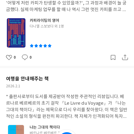
국 베타라이프는 변화하는 환경에 끊임없이 적응하고 빠르게 성장
'어떻게 저런 카피가 탄생할 수 있었을까?', 그 과정과 배경이 늘 궁
할 수 있는 라이프스타일이며, 불확실한 이 시대를 헤쳐나가기 위해
금했다. 실제 마케팅 업무를 할 때 나 역시 그런 멋진 카피를 쓰고 싶
구축한 정교하고 유기적인 시스템이다. 개인, 혹은 브랜드 모두 '베
었지만 쉽지 않았다. 특히 그 아이디어를 영어로 표현해야 할 때는
타 버전'으로 업데이트되는 여정을 가지면서 계속해서 나아가야 한
카피라이팅의 영어
언어적 감각의 부재 때문에 어떻게 표현해야 할지 더욱 어려웠습니
글
다니엘 스보보다 외 1명
다. 이 책은 완성형이 아닌 업데이트형 삶의 방식을 통해 지속 가능
다. 『카피라이팅의 영어』는 이러한 두 가지 고민, 즉 마케팅 전략
쓴
한 성장을 추구하는 이들에게 필요한 전략적 통찰을 제공한다.
과 영어 표현력을 동시에 잡을 수 있는 책이다. 이 책은 카피라이팅
이
을 단순히 문장 쓰기로 보지 않고, 마케팅 퍼널(Funnel) 프랙티스
에 따라 체계적으로 접근한다. 인지, 관심, 고려, 구매 결정, 충성도
라는 단계별로 필요한 카피 문장들을 구체적으로 제시한다. 각 단계
0
0
좋
댓
작
별 영어 카피 문장과 그 문장에 대한 명확한 해석이 함께 나와 있기
아
글
성
때문에, 독자는 마케팅 전략 공부는 물론, 실질적인 영어 카피라이
요
일
팅 훈련과 영어 공부까지 한 번에 할 수 있다. 책이 다양한 분야별로
여행을 안내해주는 책
구성되어 있다는 점이 큰 장점이다. 파이낸스, 리테일, 트래블, 미디
작
2026.2.1
어, 엔터테인먼트, 헬스케어, 그리고 최근 중요한 K-웨이브(한류)
성
분야까지 폭넓게 다루고 있다. 독자는 자신이 일하는 분야에서 최고
* 출판사로부터 도서를 제공받아 작성한 주관적인 리뷰입니다.
베
일
의 카피라이터들이 어떤 방식으로 마케팅 퍼널을 설계하고 카피를
르나르 베르베르의 초기 걸작 『Le Livre du Voyage』가 『나는
뽑아냈는지 확인하며 실질적인 연습을 할 수 있다. 다양한 카피 문구
그대의 책이다』라는 제목으로 다시 우리를 찾아왔다. 이 책은 일반
를 공부하면서 마케팅 언어를 익힐 수 있는 이 책은, 국제적인 감각
적인 소설의 형식을 완전히 파괴한다. 책 자체가 인격화되어 독자에
을 갖춘 마케터나 카피라이터를 꿈꾸는 이들에게 매우 좋은 참고서
게 말을 걸고, 함께 상상의 여정을 떠나자고 끊임없이 유도한다. 이
나는 그대의 책이다
가 될 것이다. #리뷰어클럽
는 독자를 단순한 관찰자로 두지 않고, 이야기의 중심부로 끌어들이
글
베르나르 베르베르 저