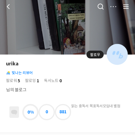
저
장
팔로우
나
의
urika
님
대
사
의
빛나는 리뷰어
표
락
사
사
배
5
1
0
팔로워
팔로잉
독서노트
진
경
락
님의 블로그
읽는 중
독서 목표
독서모임
내 별점
0%
0
881