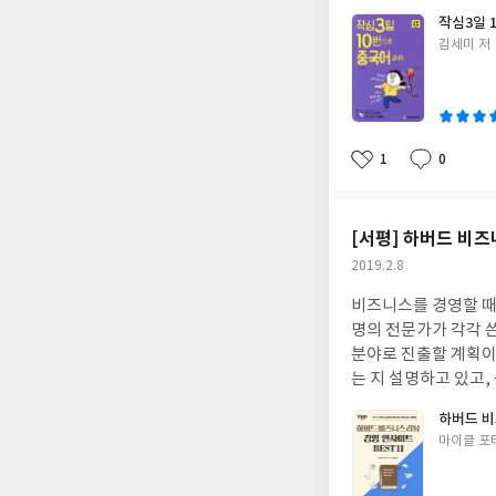
작심3일 
글
김세미 저
쓴
이
1
0
좋
댓
작
아
글
성
요
일
[서평] 하버드 비즈
작
2019.2.8
성
비즈니스를 경영할 때
일
명의 전문가가 각각 
분야로 진출할 계획이
는 지 설명하고 있고
아닌 독자로서 읽기에
하버드 비
빠르게 읽어나간다고 
글
마이클 포
블록체인의 기본 구조
쓴
는 직업인에게, 또 
이