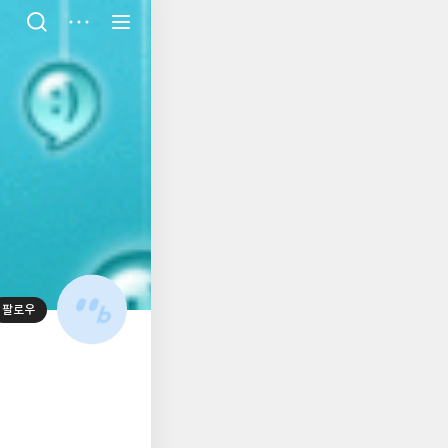
저
장
팔로우
대
표
사
진