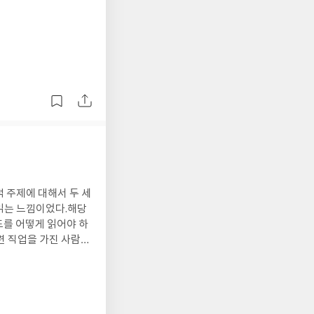
진
 주제에 대해서 두 세
읽는 느낌이었다.해당
드를 어떻게 읽어야 하
련 직업을 가진 사람이
 같다. 그러나 분명,
 시행착오가 덜한지,
다양한 직업에 종사하
하는 일반인들에게 충