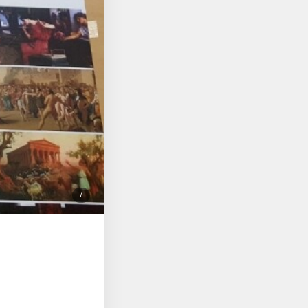
첨
7
부
된
사
진