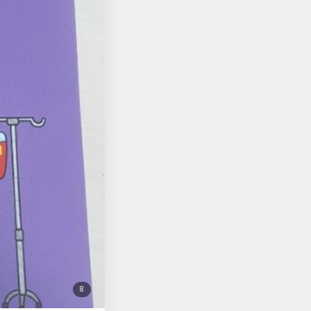
닿지 않는 내용도 있었
것보다 훨씬 더 효과
첨
8
부
된
사