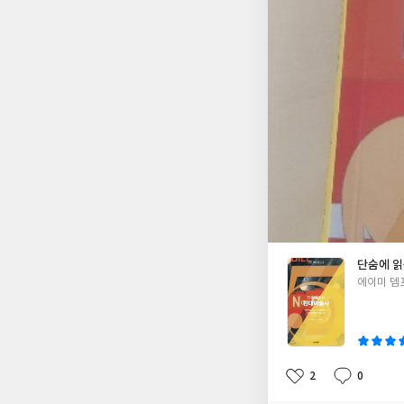
얇은 책이어서 놀랐다.
어클럽을 통해 출판사
단숨에 
글
에이미 뎀
쓴
이
2
0
좋
댓
작
아
글
성