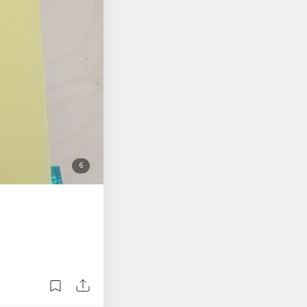
이 리뷰는 예스24 리뷰
첨
6
부
된
사
진