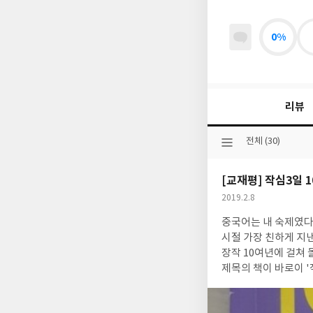
0%
리뷰
선
전체 (30)
택
된
[교재평] 작심3일 
분
류
작
2019.2.8
성
중국어는 내 숙제였다.
일
시절 가장 친하게 지
장작 10여년에 걸쳐 돌리고 있었던
제목의 책이 바로이 '
년을 허비했는 데 열 번 쯤이
법을 정확하게 이해하고응용