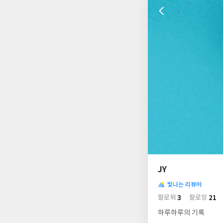
나
의
JY
님
사
의
빛나는 리뷰어
락
사
배
3
21
팔로워
팔로잉
경
락
하루하루의 기록