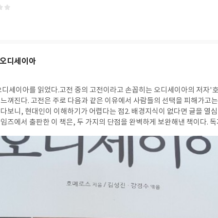
사이트'를 제공해주고 있다.우리의 삶에서 결코 유리되어있지 않은 '비즈니
 수있게 해준달까. * 이 리뷰는 예스24 리뷰어클럽을 통해 출판사에서 도
는 오디세이아
오디세이아를 읽었다.고전 중의 고전이라고 손꼽히는 오디세이아의 저자'호
택을 피해가고는 한다.1. 원어를 옛나
다보니, 현대인이 이해하기가 어렵다는 점2. 배경지식이 없다면 글을 열심
임즈에서 출판한 이 책은, 두 가지의 단점을 완벽하게 보완해낸 책이다. 
진과 함께 간결하면서도 명쾌하게 제시되어 있고,호메로스의 원문도 우리
도록충분히 현대화되어있다. 그러면서도 고전 특유의 분위기는 살리고, 그
가깝게 접근하게 되는 기분이 든다. 중간중간 역사적 사실을 오디세이아와 연결시
흥미롭게 읽었던 아가멤논 신화 워낙 복잡하게 얽힌 인물들이
의 필수적이었지만... 우리가 흔히 쓰지만 어원을 모르는 단어의 뜻도이렇게
는다. 몇 번이나 읽고 덮고를 반복했던 오디
는 오디세이아로 그 동안의 미련을 없앴다. 명화로 보는 단테의 신곡과 
 * 이 리뷰는 예스24 리뷰어클럽을 통해 출판사에서 도서를 제공받아 작