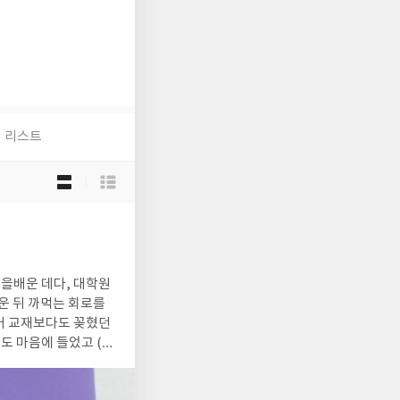
리스트
목
록
보
기
선
택
월을배운 데다, 대학원
운 뒤 까먹는 회로를
것도 마음에 들었고 (몇
..