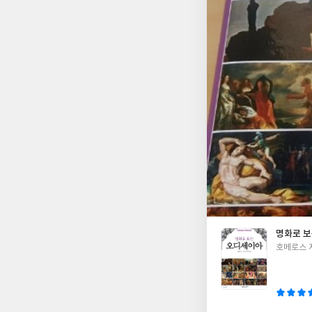
명화로 
글
호메로스 
쓴
이