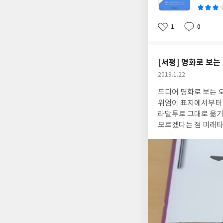
분히 적용가능한 '인
발자국 가까이 다가갈
었습니다.
1
0
좋
댓
작
아
글
성
요
일
[서평] 명화로 보
작
2019.1.22
성
드디어 명화로 보는 
일
위엄이 표지에서부터 느껴진다. 고전은 주로 다음과 같은 이유에서 사람들의 선
라말투로 그대로 옮기
모르겠다는 점 미래타
될만한 배경지식은 사
읽더라도 위화감이 없
한층 심화시켜서오히려 원문과 더 
켜 소개하는 부분이특히 큰 도움이 되었다. 초반에 매우 
많아초반에 인물관계도를 그리는 것은 거
확실하게 알 수 있는 절호의 기회. 역사적 사건에 대한 지식까지 덤으로 얻
세이아인데,명화로 보
반드시 소장해야겟다.