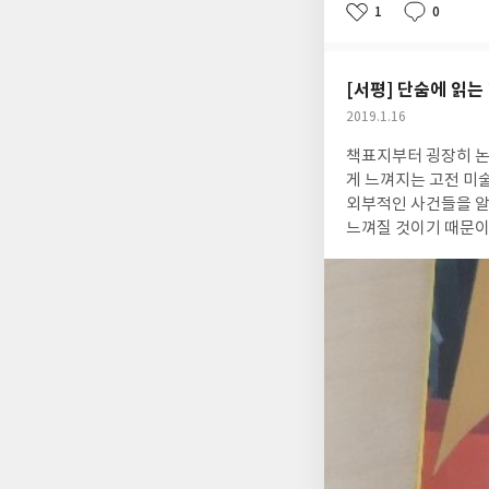
1
0
좋
댓
작
아
글
성
요
일
[서평] 단숨에 읽
작
2019.1.16
성
책표지부터 굉장히 논
일
게 느껴지는 고전 미
외부적인 사건들을 알
느껴질 것이기 때문이
고 '지역의 문화'를 
학자인 에이미 덤프시
의 카테고리 안에 모
다. 단순히 일련의 정보를 백과사전 형식으로 나열해 놓는 것이 아니라각 챕터를 시대의 큰 흐름을 보여주는 그 시대
예술/철학가를 인용하
지 않지만 그럼에도 
'프레임'을 받아들이느냐
었던 부분은 각 챕터
널 갤러리... 방문 장소로 입력 완료) 사정이 있어 작품을 실제로 보지
화질과 큼지막한 사이즈로 실제 작품들이 수