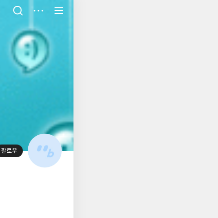
저
장
팔로우
대
표
사
진