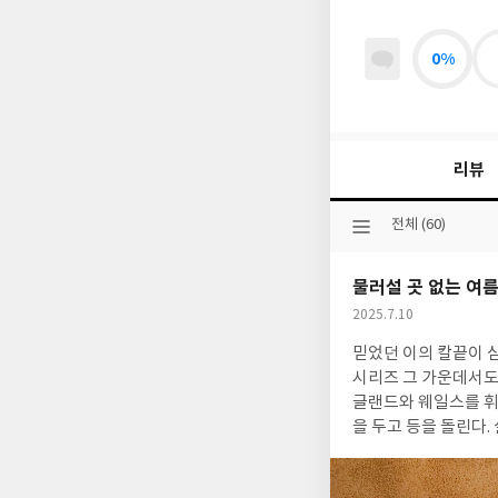
0%
리뷰
선
전체 (60)
택
된
물러설 곳 없는 여름
분
류
작
2025.7.10
성
믿었던 이의 칼끝이 심
일
시리즈 그 가운데서도 가장 
글랜드와 웨일스를 휘
을 두고 등을 돌린다.
를 위해 웨일스로 향한다. 하지만 그들을 맞이한 것은 전쟁보다 복잡한 인간의 내면이었다. 결혼을 
레드, 아버지의 뜻에 