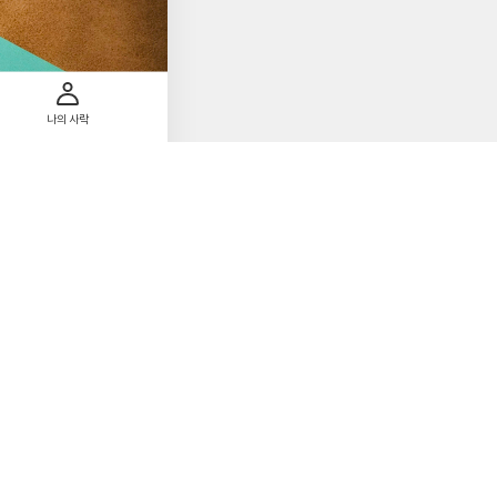
사 속 인간의 진짜 얼
 어떤 선택을 할 것인
나의 사락
이 모든 요소가 한 편
도 다
꺾는 것이 과연 진짜
신 사이에서 인간은 어
 바란다.
첨
1
부
된
사