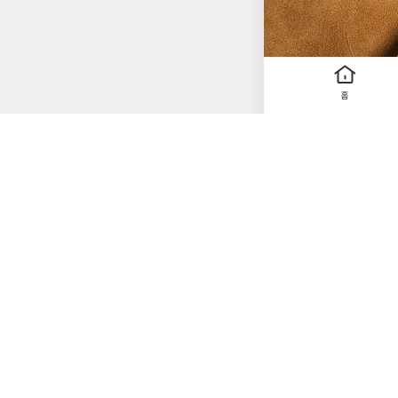
포로, 살인이라는 깊은 수렁으로 빠져든다. 『반란의 여름』
망 사이의 줄다리기를 깊이 있게 그려낸다. 누군가는 충성
르며, 또 누군가는 모
굴을 드러낸다. 이 작품의 가장 큰 미덕은, 수사 캐드펠이 단순히 범인을 색출하는 추리자가 아니라, 관찰자로서 인간
의 선택을 깊이 응시한
홈
가?”라는 물음을 던지게 만든다. 『반란의 여름』은 허구 속의 진실을 탁월하
혼인 금지 논쟁, 웨일
의 다큐멘터리처럼 살아 숨 쉰다. 특히 마지막 장면에서 의외의 인물이 입을 
율이 찾아온다. 이 서사 속
양한 형태의 ‘충성’을
충성일까? 이 소설은 중세의 풍
빠르게 읽히지 않는다.
디까지 갈 수 있는가.