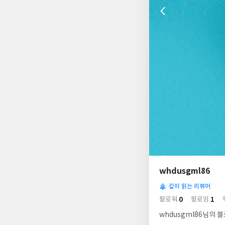
나
의
whdusgml86
님
사
의
깊이 읽는 리뷰어
락
사
배
0
1
팔로워
팔로잉
경
락
whdusgml86님의 