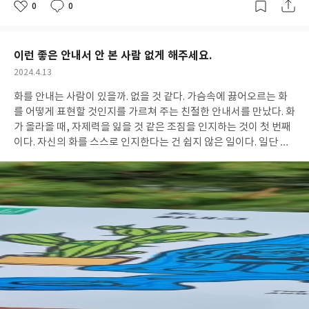
0
0
좋
댓
작
아
글
성
요
일
이런 좋은 안내서 안 본 사람 없게 해주세요.
작
2024.4.13
성
화를 안내는 사람이 있을까. 없을 것 같다. 가슴속에 끓어오르는 화
일
를 어떻게 표현할 것인지를 가르쳐 주는 친절한 안내서를 만났다. 화
가 올라올 때, 자제력을 잃을 것 같은 조짐을 인지하는 것이 첫 번째
이다. 자신의 화를 스스로 인지한다는 건 쉽지 않은 일이다. 일단 자
제력을 잃어버리면 거침없이 폭발해 버리는 것이 분노이다. 이러한
분노에 잠식당하지 않으려면 자신이 화를 내고 있다는 것부터 아는
것이 시작이다. 자신을 알아가는 것은 행복을 위해서만이 아니었다.
화가 날 때도 스스로 어떻게 행동할지를 정하는 것이 분노를 관리하
는 첫 번째 단계이다. 분노를 자각하고 분노를 관리하기 위한 방법에
는 화나는 일에 대한 집착 버리기, 분노가 차단하는 감정 찾기, 다른
사람의 마음을 느껴보기, 심호흡, 근육 이완 등 여러 가지 분노 관리
법이 소개된다. 이러한 방법들은 분노 탈출을 위해서도 필요하지만
생각해 보면 스트레스를 받는 상황 그 어디에도 사용할 수 있는 방법
들이다. 결국, 자신의 문제를 스스로 알아채고, 스스로 돌보고 해결