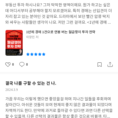
성
성들이 조금 더 행복해지길 바란다. 그뿐이다. - 저자의 바람은 그 자
부동산 투자 하시나요? 그저 막막한 영역이에요. 뭔가 하고는 싶은
일
체가 용기였을지 모른다. 세상의 고정관념에 목소리를 내기로 결심
데 어디서부터 공부해야 할지 모르겠어요. 특히 경매는 선입견이 더
하기가 얼마나 어려운 일인가. 무용을 했고, 지금도 발을 걸치고 있
자리 잡고 있는 분야인 것 같아요. 드라마에서 보던 빨간 압류 딱지
고 이 좁은 여초 세상에서 바늘 같은 뾰족함만 있어도 순식간에 바늘
와 싸우는 사람들만 생각이 나요. 저만 그런 걸까요. <1년에 경매 1
구멍을 드릴로 헤짚어 땅굴로 날려버릴지도 모른다는 생각에 목소
건으로 연봉 버는 월급쟁이 투자 전략>을 읽고 부동산 투자와 경매
1년에 경매 1건으로 연봉 버는 월급쟁이 투자 전략
리 낼 엄두조차 못 하고 있는 나로서는 실로 놀랍다. 이 책을 통해 그
를 바라보는 시선이 변했습니다. 투기와 투자는 다르다는 것, 경매
글
이창민 저
래도 시대는 변하고 있고 사회에는 목소리를 들어줄 이들이 존재하
는 법적인 절차를 통해서 물건을 새롭게 가치 있는 것으로 만들어주
쓴
고 있다는 희망을 느꼈다. 사회의 편견에 맞서기 위해 지금의 현실을
는 일임을 알았어요. 초보자들에게 경매 기초와 주의할 점 그리고 대
이
살짝궁 흠집 내보고 싶은 충동을 일으키는 글이었다. 용기가 생겼다.
처 노하우까지 친절히 알려주셨어요. 부동산이나 임차인과의 대화
편견의 흠집들이 상처를 내고 곪아터진 부분에 딱지가 생겨 새 살이
꿀팁도 있답니다. 이론만 가르쳐 주는 것이 아닌 실제 경매 현장에서
돋을 때면 자신이 원하는 직업을 스스로 찾아 열심히 일하면 인정받
만날 수 있는 문제들을 다루어주셨답니다. 직장 생활하면서 자투리
0
0
좋
댓
작
으며 당당히 일한 만큼의 보수를 받는 세상이 되었으면 하는 바람이
시간을 쪼개서 공부하고 임장을 하고 분석을 하는 저자의 노력과 꾸
아
글
성
다. *이 도서를 출판사로 제공 받아 주관적으로 작성한 리뷰입니다.
준함이 녹아있는 책입니다. 에필로그의 응원에 힘입어 저도 꾸준히
요
일
#동아시아 #직때녀 #서평단
부동산, 경매 공부를 해보자고 마음을 먹었답니다. 경매가 궁금하신
결국 나를 구할 수 있는 건 나.
초보 투자자들께 추천해요. 꼭 한번 읽어보세요. *본 도서의 리뷰는
작
2024.3.9
출판사로부터 책을 제공받아 주관적으로 작성하였습니다. #광고 #
성
협찬 #도서제공
가끔 우리는 이렇게 했으면 좋았을걸 하며 지나간 일들을 후회하며
일
살아간다. 아쉬운 것들이 모여 현재의 좋지 않은 결과물이 되었다며
자책하기도 한다. 만약에 과거로 돌아갈 수 있다면 과연 다른 선택을
할 수 있을까. 다른 선택의 결과물은 항상 좋은 것으로 바뀔까. 타임