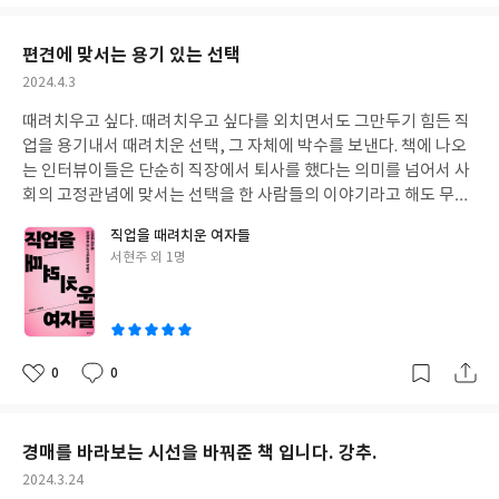
아
글
성
떻게 살아낼 것인가를 고민하는 마음이다. 나의 일은 무엇일까. 주
요
일
부, 엄마, 아내, 시간 강사 등 다양한 일을 시도하며 살아가고 있다.
편견에 맞서는 용기 있는 선택
확실한 무언가가 되고 싶어서 책 귀퉁이를 붙잡고 늘어졌다. 에필로
작
2024.4.3
그를 읽으며 마음을 다 잡았다. 꼭 무언가가 될 필요가 없다고. 지금
성
은 나만의 뫼비우스 띠 안에서 길을 따라가고 있을 뿐이라고. 조금씩
때려치우고 싶다. 때려치우고 싶다를 외치면서도 그만두기 힘든 직
일
커지는 원을 따라가는 과정일 뿐이라고. 희망을 보았다. * 도서를 출
업을 용기내서 때려치운 선택, 그 자체에 박수를 보낸다. 책에 나오
판사에서 제공 받아 주관적으로 작성한 리뷰입니다. #서평 #일하는
는 인터뷰이들은 단순히 직장에서 퇴사를 했다는 의미를 넘어서 사
마음 #일잘러 #앤잡러 #전문직 #마음가짐 #책추천
회의 고정관념에 맞서는 선택을 한 사람들의 이야기라고 해도 무방
하다. 소위 여초 직업인 교사, 간호사, 승무원, 작가 등 여자니깐, 여
직업을 때려치운 여자들
자라서, 여자이기 때문에 괜찮을 것 같다는 직업군에 대한 고정관념
글
서현주 외 1명
을 바꿔주는 이야기였다. 여자라서 좋은 직업은 존재하지 않는다. 자
쓴
꾸만 좋은 직업이란 무엇일까를 되묻게 된다. 한 때 우리 엄마도 K-
이
장녀인 나에게 선생님을 권유했었다. 우리 집 형편과 훗날 직업의 안
정성 그리고 여자라는 성별을 고려한 엄마의 진로 권유였다. 83년생
인 내가 고교 시절 느꼈던 선생님이란 직업 이미지도 엄마가 생각하
0
0
좋
댓
작
는 그런 이미지였다. 제멋대로 하고 싶은 걸 해야 직성이 풀리는 장
아
글
성
녀였기에 결국 다른 진로를 결정했지만, 책에서 이야기하는 그 상황
요
일
들이 멀지 않은 곳에서 펼쳐지고 있음을 기억해 냈다. 에필로그에서
경매를 바라보는 시선을 바꿔준 책 입니다. 강추.
이야기하는 -'여자 하기 좋은 직업'이라는 이 단순한 편견에 흠집을
작
2024.3.24
내고 싶다. 그리고 직업이 있든 없든, 우리와 동시대에 사는 한국 여