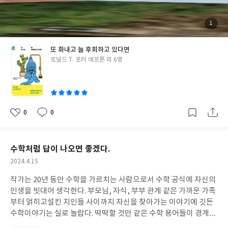
방안을 찾으면서 더 나은 삶을 영위할 수 있는 방법이라고 할 수 있
다. 가족이나 친구 가까운 사람부터 직장 상사나 동료 등 다양한 인
간관계에서 화가 나지 않는 관계는 아마 무관심하고 아무 사이 아닌
첨
1
부
관계일 것이다. 자연스러운 분노를 받아들이고 화에 잠식당하지 않
된
사
진
는 것이 나를 지키는 일이고, 관계를 유지하는 방법이다. 이 책을 읽
또 화내고 늘 후회하고 있다면
고 가장 좋은 점은 읽는 내내 화를 내지 말자고 다짐하게 되었고, 설
글
로널드 T. 포터 에프론 외 6명
령 화가 났더라도 인지하는 의식이 자리 잡았다. 확실히 화를 덜 낸
쓴
다. 하루에도 수 없이 아이들과 부대끼다 보면 내 안의 분노가 용암
이
처럼 들끓고 있음에 놀라곤 한다. 화는 누구도 피할 수 없는 정상적
인 감정(p. 220)이라는 사실에 죄책감이 덜 들기 시작했고, 화를 잘
내는 방법을 나에게 맞게 궁리도 해보았다. 오늘날, 세상은 분노로
0
0
좋
댓
작
가득 차 있다고 해도 과언이 아니다. 모든 사회 문제는 작은 분노에
아
글
성
요
일
서 시작된 건 아닐까. 스스로 분노를 다스리는 사회 구성원들이 많다
면 우리는 건강한 연결을 지닌 사회로 거듭나지 않을까. 이런 좋은
수학처럼 답이 나오면 좋겠다.
안내서 안 본 사람 없게 해 주세요. *도서를 출판사에서 제공받아 주
작
2024.4.15
관적으로 작성한 리뷰입니다. #또화내고늘후회하고있다면 #분노
성
관리 #인간관계 #또화늘후_분노탈출서평단
작가는 20년 동안 수학을 가르치는 사람으로서 수학 공식에 자신의
일
인생을 빗대어 생각한다. 부모님, 자식, 부부 관계 같은 가까운 가족
부터 얽히고설킨 지인들 사이까지 자신을 찾아가는 이야기에 깃든
수학이야기는 실로 놀랍다. 딱딱할 것만 같은 수학 용어들이 경계를
풀고 다가왔다.
예술 전공으로 수능에서 수학은 일단 제쳐놓은 일명,