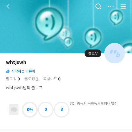
저
장
팔로우
나
의
whtjswh
님
대
사
의
시작하는 리뷰어
표
락
사
사
배
0
1
0
팔로워
팔로잉
독서노트
진
경
락
whtjswh님의 블로그
읽는 중
독서 목표
독서모임
내 별점
0%
0
8