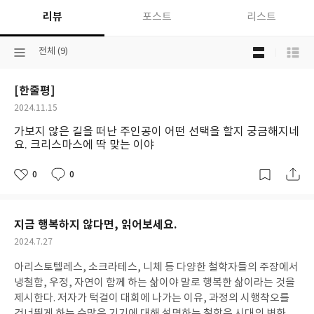
리뷰
포스트
리스트
목
선
전체 (9)
록
택
보
된
기
[한줄평]
분
선
류
택
작
2024.11.15
성
가보지 않은 길을 떠난 주인공이 어떤 선택을 할지 궁금해지네
일
요. 크리스마스에 딱 맞는 이야
0
0
좋
댓
작
아
글
성
요
일
지금 행복하지 않다면, 읽어보세요.
작
2024.7.27
성
아리스토텔레스, 소크라테스, 니체 등 다양한 철학자들의 주장에서
일
냉철함, 우정, 자연이 함께 하는 삶이야 말로 행복한 삶이라는 것을
제시한다. 저자가 턱걸이 대회에 나가는 이유, 과정의 시행착오를
건너뛰게 하는 수많은 기기에 대해 설명하는 철학은 시대의 변화에