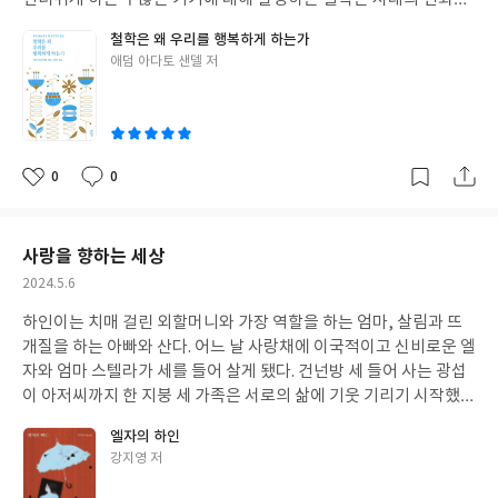
발맞춘 예시였다. 어렵게만 느껴지던 철학이라는 높은 벽이 GPS나
철학은 왜 우리를 행복하게 하는가
애플 와치와 결합된 설명으로 친근하고 이해하기 쉽게 시선을 바꿔
글
애덤 아다토 샌델 저
준 책이다. 우리는 목표 지향적인 삶을 중시하는 세상에서 살고 있
쓴
다. 결과에 상관없이 어떤 일을 함에 있어 과정 그 자체에 대한 몰입
이
을 중요하게 여기지 않는다. 어떠한 것을 하는 그 자체, 성취감을 잊
고 살았다. 목표에 대한 강박을 버리고 현재의 삶을 즐기라는 조언을
잊지 말아야겠다. 시대는 변했지만 변하지 말아야 할 중요한 무언가
0
0
좋
댓
작
가 있음을 마음에 담았다. 삶을 어떻게 살아야 행복할 것인가에 대한
아
글
성
길잡이가 되는 책이다. *출판사로부터 도서를 제공 받았으나 주관
요
일
적으로 작성한 리뷰입니다. #철학은왜우리를행복하게하는가 #한
사랑을 향하는 세상
길사북클럽
작
2024.5.6
성
하인이는 치매 걸린 외할머니와 가장 역할을 하는 엄마, 살림과 뜨
일
개질을 하는 아빠와 산다. 어느 날 사랑채에 이국적이고 신비로운 엘
자와 엄마 스텔라가 세를 들어 살게 됐다. 건넌방 세 들어 사는 광섭
이 아저씨까지 한 지붕 세 가족은 서로의 삶에 기웃 기리기 시작했
다. 한적한 시골 마을에 엘자의 등장으로 하인이의 사춘기는 요동친
엘자의 하인
다. 하인이는 엘자와 손끝이 스치는 순간, 엘자의 한 마디에 마음이
글
강지영 저
울렁인다. 그렇게 시작된 풋사랑의 마음을 전하기도 전에 엘자는 떠
쓴
난다. 황순원의 단편소설 <소나기>의 80년대 생 버전 같았다. 곳곳