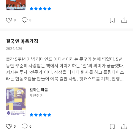
이
에 등장하는 이문세의 <깊은 밤은 날아서>와 마이마이, <나 홀로
집에>, <뉴키즈 온 더 블럭>등 1990년대의 추억들이 하인이의 설
레는 첫사랑과 사춘기로 데려간다. 소나기 속 주인공 소녀는 죽었지
0
0
좋
댓
작
만, 하인이는 엘자를 만나러 간다. 엘자가 살아있는 해피 엔딩이라
아
글
성
서 좋았고, 둘의 관계를 알 수 없는 열린 결말이라 좋았다. 이루지 못
요
일
한 첫사랑을 만나 다시 사랑에 빠졌을까 상상해 보니 묘하게 설렌다.
결국엔 마음가짐
첫사랑이란, 겨울에 벚꽃이 피는 이상 기온에도 지구가 멸망할 징조
작
2024.4.26
가 아닌 첫사랑이 돌아왔다는 징조라고 생각하는 하인의 마음처럼
성
온 우주가 첫사랑만을 향해 나아가는 마음 아닐까. 이 소설에는 엘자
출간 5주년 기념 리마인드 에디션이라는 문구가 눈에 띄었다. 5년
일
와 하인이의 풋풋한 첫사랑 이야기 말고도 다양한 사랑이 등장한다.
동안 꾸준히 사랑받는 책에서 이야기하는 '일'의 의미가 궁금했다.
하인 아빠와 엄마의 책임감 가득한 사랑, 치매 걸린 할머니의 손자
저자는 투자 '전문가'이다. 직장을 다니다 퇴사를 하고 롤링다이스
사랑, 엘자 엄마를 향한 광섭 아저씨의 순수한 사랑 등 여러 가지 사
라는 협동조합을 만들어 이북 출판 사업, 팟캐스트를 기획, 진행하
랑으로 이루어진 우리의 삶을 이야기한다. 사랑을 떠올리며 세상이
는 등 다양한 일을 시도했다. 그러한 시도 후 5년이 지날 때쯤, 다시
일하는 마음
아름다워 보이는 건 행복한 일이다. *도서를 출판사로부터 제공 받
회사로 돌아가 투자하는 일을 하고 싶다는 생각이 들었다고 한다. 직
글
제현주 저
아 주관적으로 작성한 리뷰입니다.
장과 퇴사 그리고 다시 직장으로 돌아갈 결심을 하던 그 마음, 새로
쓴
운 일에 대한 마음이 드러나는 글이다. 누구나 일을 잘하고 싶지 않
이
을까. 하고 싶은 일이 무엇인지 찾는 것, 자신이 하고자 하는 일을 잘
해내려 노력하는 마음은 인생을 살아가는 태도와 별반 다르지 않다.
일이라는 것도 결국 기계가 아닌 우리 인간이 어떠한 마음으로 임하
0
0
좋
댓
작
느냐에 따라 일에 대한 태도가 판가름 난다. 일하는 마음은 삶을 어