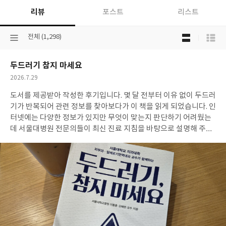
리뷰
포스트
리스트
목
선
전체 (1,298)
록
택
보
된
기
두드러기 참지 마세요
분
선
류
택
작
2026.7.29
성
도서를 제공받아 작성한 후기입니다. 몇 달 전부터 이유 없이 두드러
일
기가 반복되어 관련 정보를 찾아보다가 이 책을 읽게 되었습니다. 인
터넷에는 다양한 정보가 있지만 무엇이 맞는지 판단하기 어려웠는
데 서울대병원 전문의들이 최신 진료 지침을 바탕으로 설명해 주어
신뢰하며 읽을 수 있었습니다. 특히 만성 두드러기가 반드시 음식 때
문만은 아니라는 점과 비만세포, 히스타민 등 몸속에서 일어나는 과
정을 쉽게 설명해 준 부분이 인상적이었습니다. 또한 병원 진료 시
도움이 되는 팁, 다양한 두드러기 유형, 생활 속 관리법, 최신 치료
방법까지 체계적으로 정리되어 있어 궁금했던 내용을 한 번에 이해
할 수 있었습니다. 두드러기를 단순히 참고 견디는 질환이 아니라 정
확한 진단과 적절한 치료를 통해 충분히 관리할 수 있다는 점도 큰
도움이 되었습니다. 반복되는 두드러기로 걱정이 많거나 정확한 정