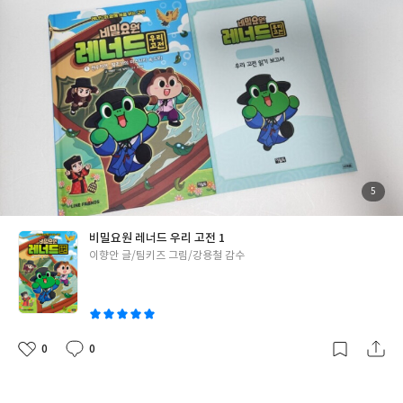
둑이 아니라 백성을 돕는 인물로 보여주는 부분이 인상 깊었습니다.
황조가 이야기도 어렵지 않게 풀어줘서 아이가 자연스럽게 고전 시
가의 감정을 이해할 수 있었어요. 중간중간 삽화와 숨은그림찾기/
미로찾기 같은 놀이 요소도 있어서 책 읽는 재미를 더해줍니다. 글밥
도 부담스럽지 않아 초등 저학년부터 읽기 좋고 책 뒤의 우리 고전
읽기 보고서와 깊이 읽기 코너 덕분에 독후활동까지 자연스럽게 연
결할 수 있어 만족스러웠어요. 고전을 처음 접하는 아이들에게 추천
하고 싶은 재미있는 어린이 고전 입문서입니다.
첨
5
부
된
사
진
비밀요원 레너드 우리 고전 1
글
이향안 글/팀키즈 그림/강용철 감수
쓴
이
0
0
좋
댓
작
아
글
성
요
일