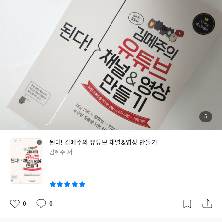
는 데 큰 도움이 되더라고요 특히 평범한 소재도 특별한 콘텐츠로 만
들 수 있다는 저자의 조언이 인상 깊어요 개정 3판에서는 최신 유튜
브 스튜디오 활용법과 쇼츠, 라이브 커머스 관련 내용까지 담겨 있
어 더욱 실용적입니다 유튜브를 처음 시작하는 분은 물론, 채널 운
영 방향을 고민하는 분들에게도 추천하고 싶어요
첨
5
부
된
사
진
된다! 김메주의 유튜브 채널&영상 만들기
글
김혜주 저
쓴
이
0
0
좋
댓
작
아
글
성