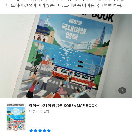
아 오히려 결정이 어려웠습니다. 그러던 중 에이든 국내여행 맵북을
보게 되었는데 여행지를 찾는 과정 자체를 훨씬 쉽고 즐겁게 만들어
주는 책이라는 생각이 들었습니다. 가장 인상 깊었던 점은 지역별 지
도를 중심으로 여행 정보를 한눈에 볼 수 있다는 것입니다. 전국을
권역별로 정리해 놓았고 관광지뿐 아니라 박물관, 자연 명소, 카페,
전통시장 등 다양한 장소가 지도 위에 보기 쉽게 표시되어 있어 여행
동선을 구상하기 편했습니다. 스마트폰으로 하나씩 검색하는 것보
다 훨씬 직관적이라 여행 계획을 세우는 시간이 많이 줄어들었습니
다.특히 가평, 양평처럼 익숙한 여행지만 반복해서 다녔던 저에게는
새로운 여행지를 발견하는 재미가 컸습니다. 강원도와 충청도, 남해
안, 전라도 등 아직 가보지 못한 곳들을 지도로 살펴보다 보니 다음
여행 후보지가 자연스럽게 늘어나더라고요. 여행을 떠나기 전 아이
들과 함께 지도를 펼쳐 보며 "여기는 어떤 곳일까?" 이야기 나누는
시간도 즐거웠습니다. 테마 지도도 만족스러웠습니다. 역사 지도,
첨
2
부
꽃 지도, 등산 지도, 제주 오름 지도 등 여행 목적에 따라 참고할 수
된
사
진
있는 자료가 함께 수록되어 있어 단순한 여행 안내서 이상의 활용도
에이든 국내여행 맵북 KOREA MAP BOOK
를 보여줍니다. 여행뿐 아니라 우리나라 지리를 익히는 데도 도움이
글
이정기 외 1명
될 것 같았습니다. 인터넷 검색은 최신 정보를 확인하기에는 좋지만
쓴
여행지를 한눈에 비교하며 큰 그림을 그리기에는 한계가 있습니다.
이
반면 이 책은 전국 여행지를 지도와 함께 체계적으로 정리해 두어 여