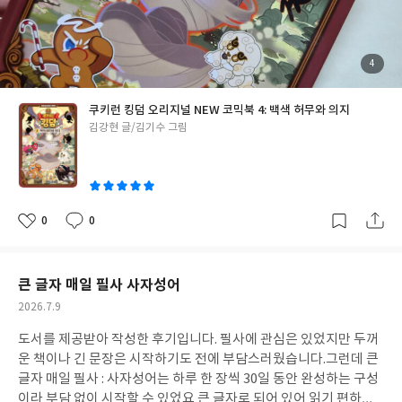
고요. 책 한 권으로 자연스럽게 대화가 이어질 수 있어 더욱 만족스
러웠습니다.게임을 하는 아이들은 익숙한 캐릭터를 새로운 이야기
로 만나는 재미가 있고, 게임을 하지 않는 아이들도 스토리를 이해
하는 데 어려움이 없어 누구나 재미있게 읽을 수 있는 책이라고 생각
첨
4
부
합니다. 재미와 감동, 교훈을 함께 담은 학습만화를 찾는다면 추천
된
사
진
하고 싶은 시리즈입니다. 다음 권에서는 어떤 모험이 펼쳐질지 벌써
쿠키런 킹덤 오리지널 NEW 코믹북 4: 백색 허무와 의지
부터 기다려집니다.
글
김강현 글/김기수 그림
쓴
이
0
0
좋
댓
작
아
글
성
요
일
큰 글자 매일 필사 사자성어
작
2026.7.9
성
도서를 제공받아 작성한 후기입니다. 필사에 관심은 있었지만 두꺼
일
운 책이나 긴 문장은 시작하기도 전에 부담스러웠습니다.그런데 큰
글자 매일 필사 : 사자성어는 하루 한 장씩 30일 동안 완성하는 구성
이라 부담 없이 시작할 수 있었요 큰 글자로 되어 있어 읽기 편하고