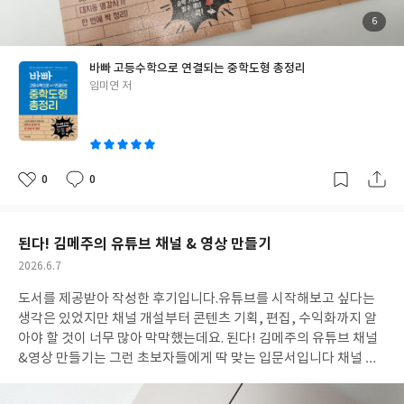
첨
6
부
된
사
진
바빠 고등수학으로 연결되는 중학도형 총정리
글
임미연 저
쓴
이
0
0
좋
댓
작
아
글
성
요
일
된다! 김메주의 유튜브 채널 & 영상 만들기
작
2026.6.7
성
도서를 제공받아 작성한 후기입니다. 유튜브를 시작해보고 싶다는
일
생각은 있었지만 채널 개설부터 콘텐츠 기획, 편집, 수익화까지 알
아야 할 것이 너무 많아 막막했는데요. 된다! 김메주의 유튜브 채널
&영상 만들기는 그런 초보자들에게 딱 맞는 입문서입니다 채널 개
설 방법부터 영상 촬영, 편집, 쇼츠 제작, 썸네일 만들기, 조회수 분
석까지 유튜브 운영 전 과정을 체계적으로 알려주어 흐름을 이해하