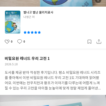
첨
1
부
을 하든 시야를 넓게 보는 게 중요하다는 생각이 들더라고요. 중간에
된
사
진
큐알 코드로 연결되는 부분도 있어서 글만 읽는 것보다 조금 더 쉽게
별나고 별난 물리치료사
내용을 이해하는데 도움이 되더라고요. 의학 정보를 깊게 알려주는
글
나영근 저
책이라기보다는 경험담과 생각 그리고 일을 대하는 태도에 가까운
쓴
책이이라서 뭔가 새로운 시작 앞에서 고민하는 분들이 읽으면 괜찮
이
을것 같아요. 저도 반복적인 생활보다 작은 거라도 변화를 주어서 한
번 바꿔볼까 하는 생각이 들었습니다.
0
0
좋
댓
작
아
글
성
요
일
비밀요원 레너드 우리 고전 1
작
2026.5.18
성
도서를 제공 받아 작성한 후기입니다. 평소 비밀요원 레너드 시리즈
일
를 좋아해서 이번 비밀요원 레너드 우리 고전 1도 기대하며 읽어봤
어요. 이번에는 전우치전과 황조가 이야기를 다루는데 어렵게 느껴
질 수 있는 우리 고전을 아이들 눈높이에 맞게 정말 재밌게 풀어낸
책이더라고요. QR코드를 스캔해 조선 시대와 고구려 시대로 이동
하는 설정부터 아이가 흥미로워했고 전우치의 도술과 레너드의 추
리가 어우러져 이야기 몰입감도 좋았어요. 특히 전우치를 단순한 도