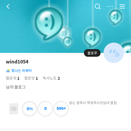
저
장
팔로우
나
의
wind1054
님
대
사
의
빛나는 리뷰어
표
락
사
사
배
1
1
2
팔로워
팔로잉
독서노트
진
경
락
님의 블로그
읽는 중
독서 목표
독서모임
내 별점
0%
0
999+