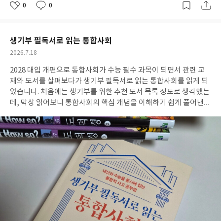
0
0
좋
댓
작
아
글
성
요
일
생기부 필독서로 읽는 통합사회
작
2026.7.18
성
2028 대입 개편으로 통합사회가 수능 필수 과목이 되면서 관련 교
일
재와 도서를 살펴보다가 생기부 필독서로 읽는 통합사회를 읽게 되
었습니다. 처음에는 생기부를 위한 추천 도서 목록 정도로 생각했는
데, 막상 읽어보니 통합사회의 핵심 개념을 이해하기 쉽게 풀어낸
책이라 기대 이상이었습니다. 가장 마음에 들었던 점은 정치, 경제,
사회, 문화, 환경 등 다양한 영역을 단순 암기가 아닌 고전과 연결해
설명한다는 점이었습니다. 익숙한 작품 속 이야기와 함께 개념을 이
해하다 보니 교과서에서 어렵게 느껴졌던 내용도 훨씬 쉽게 다가왔
습니다. 단순히 시험을 위한 공부가 아니라 '왜 이런 개념을 배워야
하는지'를 자연스럽게 생각하게 만들어 주는 구성도 인상적이었습
니다. 또한 각 주제마다 생각해 볼 질문이 함께 제시되어 있어 스스
로 의견을 정리하고 사고력을 키우는 데도 도움이 될 것 같았습니다.
통합사회는 여러 분야를 연결해서 이해하는 과목인 만큼 이런 방식
의 학습이 훨씬 효과적이라는 생각이 들었습니다. 예비 고등학생이