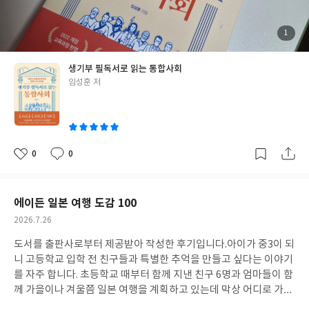
나 통합사회를 처음 공부하는 학생은 물론, 내신과 수능, 생기부 독
서활동, 세특까지 함께 준비하는 학생들에게도 활용도가 높은 책이
라고 느꼈습니다. 교과서를 읽기 전에 먼저 읽어도 좋고, 학교 수업
첨
1
부
후 개념을 정리하는 용도로 다시 펼쳐봐도 도움이 될 것 같습니다.
된
사
진
통합사회를 어렵게 느끼는 학생이라면 한 번쯤 읽어볼 만한 추천 도
생기부 필독서로 읽는 통합사회
서입니다.
글
임성훈 저
쓴
이
0
0
좋
댓
작
아
글
성
요
일
에이든 일본 여행 도감 100
작
2026.7.26
성
도서를 출판사로부터 제공받아 작성한 후기입니다.아이가 중3이 되
일
니 고등학교 입학 전 친구들과 특별한 추억을 만들고 싶다는 이야기
를 자주 합니다. 초등학교 때부터 함께 지낸 친구 6명과 엄마들이 함
께 가을이나 겨울쯤 일본 여행을 계획하고 있는데 막상 어디로 가야
할지 고민이 많았습니다. 도쿄, 오사카처럼 익숙한 곳도 좋지만 모