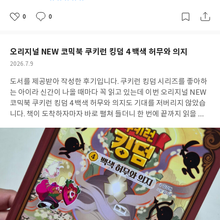
행 계획의 출발점으로 활용하기 좋았습니다. 국내여행을 자주 다니
는 분은 물론 새로운 여행지를 찾고 싶은 가족이라면 한 권쯤 소장해
0
0
좋
댓
작
두기 좋은 여행 맵북이라고 생각합니다.
아
글
성
요
일
오리지널 NEW 코믹북 쿠키런 킹덤 4 백색 허무와 의지
작
2026.7.9
성
도서를 제공받아 작성한 후기입니다. 쿠키런 킹덤 시리즈를 좋아하
일
는 아이라 신간이 나올 때마다 꼭 읽고 있는데 이번 오리지널 NEW
코믹북 쿠키런 킹덤 4 백색 허무와 의지도 기대를 저버리지 않았습
니다. 책이 도착하자마자 바로 펼쳐 들더니 한 번에 끝까지 읽을 정
도로 몰입해서 보더라고요.이번 권에서는 미스틱 플라워 쿠키가 등
장하면서 이야기가 더욱 긴장감 있게 전개됩니다. 백색 허무라는 새
로운 힘과 맞서는 과정이 흥미롭게 그려져 있어서 다음 장면이 계속
궁금해졌습니다. 중간중간 유쾌한 장면도 적절하게 들어 있어 아이
가 웃으면서 읽는 모습도 볼 수 있었습니다.무엇보다 좋았던 점은 단
순히 재미있는 만화로 끝나는 것이 아니라 서로를 믿는 마음과 포기
하지 않는 의지, 친구를 위해 용기를 내는 모습 등을 자연스럽게 담
아냈다는 점입니다. 아이도 책을 읽고 난 뒤 가장 기억에 남는 장면
을 이야기하며 등장인물의 선택에 대해 자신의 생각을 말해 보더라