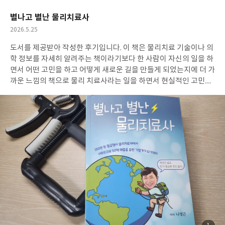
요
일
별나고 별난 물리치료사
작
2026.5.25
성
도서를 제공받아 작성한 후기입니다. 이 책은 물리치료 기술이나 의
일
학 정보를 자세히 알려주는 책이라기보다 한 사람이 자신의 일을 하
면서 어떤 고민을 하고 어떻게 새로운 길을 만들게 되었는지에 더 가
까운 느낌의 책으로 물리 치료사라는 일을 하면서 현실적인 고민도
하고 익숙한 방식에 머무르기보다 새로운 방법을 계속 찾으려고 했
던 과정들이 담겨 있어 흥미롭게 읽었습니다.읽으면서 기억에 남았
던 건 변화에 대한 이야기 였는데요 사실 누구나 익숙한 게 편하잖아
요. 저도 늘 하던 방식이 편하고 새로운 걸 시작하는 건 괜히 망설여
질 때가 많은데 책을 읽다보니 가만히 있는것도 결국 선택이라는 생
각이 들더라고요. 꼭 거창한 도전이 아니더라도 작은 변화 하나씩 해
보는 것도 필요하겠다는 생각이 들었습니다.
또 인상적이었던 건 현
장에서 느낀 불편함을 그냥 넘기지 않았다는 부분인데요 환자들이
어떤 점에서 불편한지 고민하고 더 나은 방향을 찾으려고 노력하는
아이야기 나오는데 그런 태도가 기억에 남더라고요. 단순히 성공했
다!는 이야기보다 계속 부딪히고 시도하는 과정이 더 현실적으로 느
껴졌습니다.
특히 국내에만 머물지 않고 더 넓은 시야로 기회를 본다
는 이야기가 기억에 남았어요. 꼭 물리치료사가 아니더라도 어떤 일