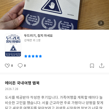
보를 찾고 있는 분들에게 추천합니다.
첨
3
부
된
사
진
두드러기, 참지 마세요
글
강혜련 외 1명
쓴
이
0
0
좋
댓
작
아
글
성
요
일
에이든 국내여행 맵북
작
2026.7.28
성
도서를 제공받아 작성한 후기입니다. 가족여행을 계획할 때마다 늘
일
비슷한 고민을 했습니다. 서울 근교라면 주로 가평이나 양평을 찾게
되고 새로운 여행지를 알아보려고 검색을 시작하면 정보가 너무 많