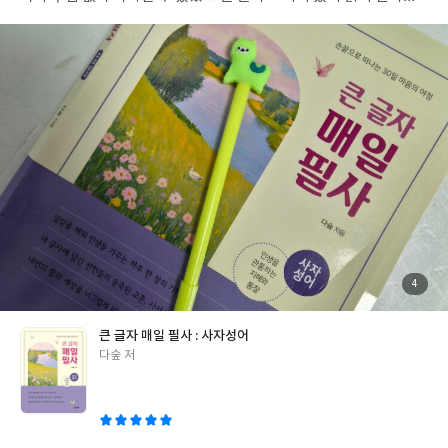
필사 공간도 넉넉해 글씨를 천천히 써 내려가기 좋았어요사자성어
의 뜻과 함께 담긴 설명을 읽고 직접 필사하다 보니 단순히 글자를
따라 쓰는 것이 아니라 그 의미를 자연스럽게 되새기게 되더라고요
마지막에 '오늘 나의 결심 한 줄'을 적는 공간도 있어 하루를 돌아보
고 마음을 정리하는 시간이 될것 같아요 스프링 제본이라 책이 잘 펼
쳐져 쓰기 편한 점도 만족스럽더라고요. 하루 10분 정도만 투자하면
충분해서 바쁜 일상 속에서도 꾸준히 실천하기 좋았고 필사를 처음
시작하는 분이나 사자성어를 부담 없이 익히고 싶은 분들에게 추천
하고 싶은 책입니다. 꾸준히 한 권을 완성하고 나면 작은 성취감도
함께 얻을 수 있을 것 같습니다.
첨
4
부
된
사
진
큰 글자 매일 필사 : 사자성어
글
다숲 저
쓴
이