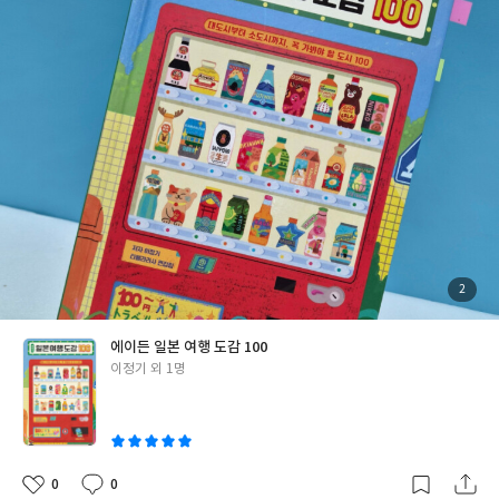
두가 만족할 만한 여행지를 찾고 싶어 에이든 일본 여행 도감 100을
읽게 되었습니다. 이 책은 여행 코스를 나열하는 일반 여행서와 달리
일본의 다양한 도시를 한눈에 살펴볼 수 있도록 구성되어 있어 여행
지를 정하는 단계에서 특히 도움이 되었습니다. 지역마다 대표 볼거
리와 먹거리, 이동 정보, 여행 포인트가 정리되어 있어 비교하며 읽
기 좋았고, 사진도 풍부해 여행 분위기를 미리 느낄 수 있었습니다.
여러 지역을 살펴본 뒤에는 여행 후보도 자연스럽게 좁혀졌습니다.
친구들과 함께라면 놀이공원과 쇼핑, 먹거리를 모두 즐길 수 있는
오사카가 가장 무난해 보였고 도시 관광과 다양한 체험을 원한다면
도쿄도 좋은 선택이라는 생각이 들었습니다. 조금 더 특별한 추억을
만들고 싶다면 아름다운 바다와 여유로운 풍경을 만날 수 있는 오키
나와도 충분히 매력적인 여행지였습니다. 책을 읽으며 각 지역의 분
첨
2
부
위기와 특징을 비교해 볼 수 있다는 점이 특히 만족스러웠습니다. 무
된
사
진
엇보다 좋았던 점은 잘 알려진 여행지뿐 아니라 처음 알게 된 소도시
에이든 일본 여행 도감 100
정보까지 함께 담겨 있다는 것입니다. 한 권을 읽는 것만으로 일본
글
이정기 외 1명
여행의 선택지가 훨씬 넓어졌고 다음에는 색다른 지역에도 가보고
쓴
싶다는 생각이 들었습니다. 여행은 비행기 표를 예매하는 순간이 아
이
니라 어디로 떠날지 상상하는 순간부터 시작된다고 합니다. 이 책은
그런 설렘을 더욱 크게 만들어 주는 여행 도감이었습니다. 일본 여행
을 처음 준비하는 분은 물론 여러 번 다녀온 분들도 새로운 여행지를
0
0
좋
댓
작