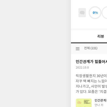
0%
리뷰
선
전체 (221)
택
된
인간관계가 힘들어
분
류
작
2022.10.8
성
직장생활한지 30년이 
일
자꾸 맥 빠지는 느낌이
지나가고, 사안이 발
가 있다. 요즘은 '지겹워, 지겹다'라는 말을 안하려고 의식적으로 노력하지만 어느덧 내 말에 '지겹다'라는 말이 붙어
있게 된다. 푸릇푸릇한 신입들이 이쁘다가 생각없는것 같이 느껴지고, 10년차들의 무책임한 무심함에 치를 떨고, 나
인간관계
의 노화로 버거운 버팀에 지겨워한다. 퇴사를 품에 안고 살지 않는 
글
안나 저