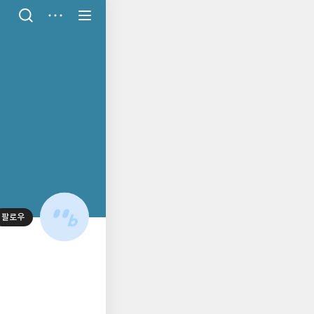
저
장
팔로우
대
표
사
진