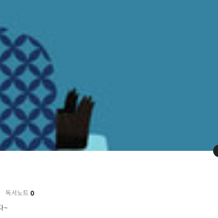
0
독서노트
다~