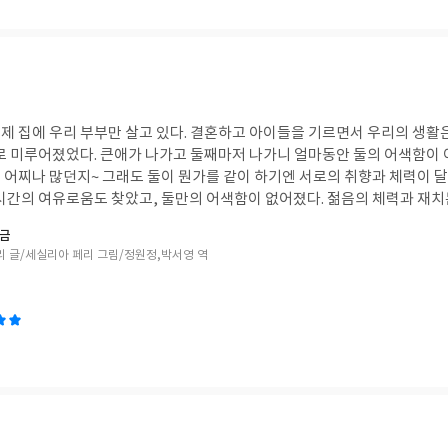
개할 수 있는 것을 곰곰이 적어봐야겠
 있다. 결혼하고 아이들을 기르면서 우리의 생활은 아이들 위주로 흘러
로 미루어졌었다. 큰애가 나가고 둘째마저 나가니 얼마동안 둘의 어색함이 어
하기엔 서로의 취향과 체력이 달라도 너무 달랐다. 좀
유로움도 찾았고, 둘만의 어색함이 없어졌다. 젊음의 체력과 재치는 없지만 나이듬의
부분은 넘길줄 아는 눈감음도 생겼다. 난 젊
지금
표현을 하지 않아도 아는 배려(눈치껏 챙겨주는)도 좋다. 서로 같
리 글/세실리아 페리 그림/정원정,박서영 역
이 시간을 안 보낸들 어떠리~ 그래도 우린 함께인것을~ 함께여서 행복한 요즘이다.