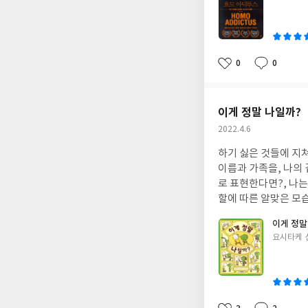
쓴
를 점검해보고 디지털
이
작하려고 하거나 지금
재붕교수의 포노사피엔스도 같이 읽어보면 
#스마트폰#김병규
0
0
좋
댓
작
아
글
성
요
일
이게 정말 나일까?
작
2022.4.6
성
하기 싫은 것들에 지쳐가는 김지
일
이름과 가족을, 나의 겉
로 표현한다면?, 나
할에 따른 알맞은 모습으로 행동할때 등등 9세 남자아이가 
지~~) 나는????? 나는 나를 어떻게 소개할까? 내가 좋아하는 것? 딱 떠오르는게 없다. 따뜻한 마음으로 격하게 안아
이게 정말
주기, 우유아이스크림
글
요시타케 
정성만 있음 김치하나
쓴
(며칠전에 사서 아끼고 있는 천피스 
이
호한 것이 있었는데 지금은 그 맘도 흐지부지.. 뭐가
사람에게 아낌없이 나
멀), 자기말만 계속 하는 사람(하