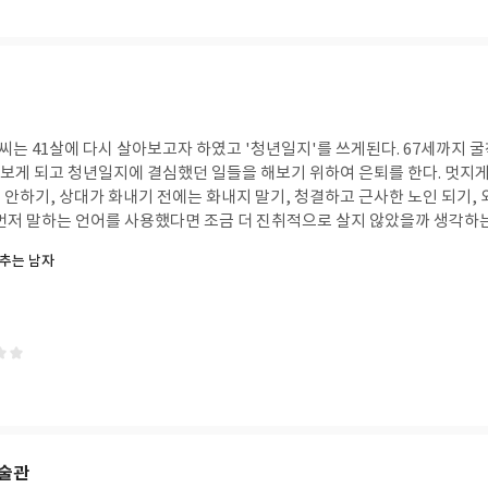
는 41살에 다시 살아보고자 하였고 '청년일지'를 쓰게된다. 67세까지 굴
 되고 청년일지에 결심했던 일들을 해보기 위하여 은퇴를 한다. 멋지게 늙기 위하여 다른 사
노인 되기, 외국어 배우고 그 나라
중 스페인어를 선택하고 플라멩코를 배우고 외면했던 딸과 스페인 여행을 하
추는 남자
수를 보낸다. 더불어 나의 버킷 리스트는 무엇까 고민을 해보았는데 현실
인간인가? 해보고 싶은것이 딱히 떠오르지 않는다.ㅠㅠㅠㅠㅠ
미술관