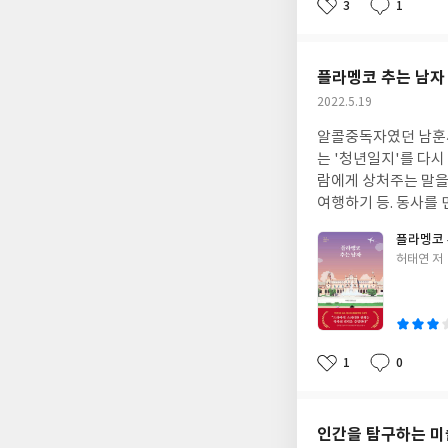
3
1
좋
댓
작
아
글
성
요
일
플라멩코 추는 남자
작
2022.5.19
성
알콜중독자였던 남훈씨
일
는 '청년일지'를 다시 보게
람에게 상처주는 말을 안하기, 상대가 화내기 전에는 화내지 말기, 청결하고 근사한 
여행하기 등. 동사를 먼저 말하는 언어를 사용했다면 조금 더 진취적으로 살지 않았을까 생각하는 마음에 주어-동사-
목적어 순의 외국어 
플라멩코 
들어 나간다. 스토리를 만들기 위하여 구성 요소를 짜맞추었다는 느낌이 들긴 했지만 새로운 인생을 만들기 위하여 제
글
허태연 저
2의 인생을 시작하고 실천하는 용기에는 박
쓴
에 만족하는 우매한 
이
1
0
좋
댓
작
아
글
성
요
일
인간을 탐구하는 