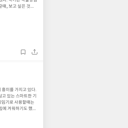
작가는 식물상담
때, 보고 싶은 것만
 것인 것 같다. 대
다는 생각은 떠나지 않
죽을 때까지 할 수 있
상에서 다
표현일 것이다.(p.4
다기보다 예쁜 꽃을 모
채로운 세상이 있다. 어
담고 있는 스마트한 기
다산북스, #다산북스다모임, #신혜우, #식물상담소
 힘에 겨워하기도 했었
 시간이 게임이상의 시간
이다. 2-3시간 간격