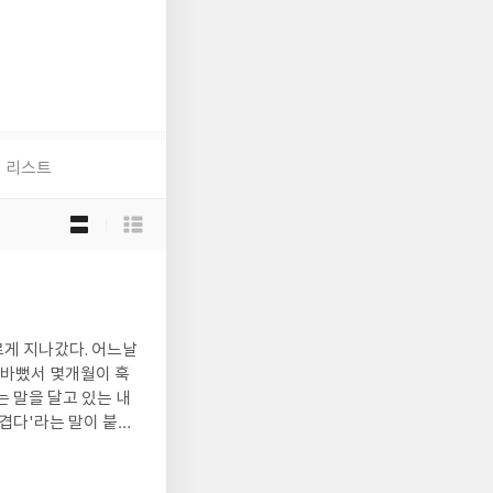
리스트
목
록
보
기
선
택
나갔다. 어느날
 바뻤서 몇개월이 훅
 말을 달고 있는 내