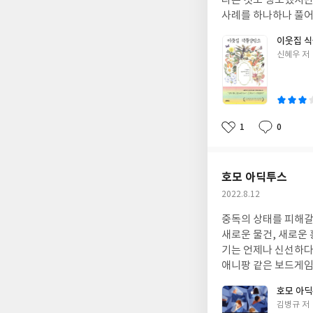
다는 것도 생소했지만 
사례를 하나하나 풀어
보고 다른 것을 보려하지 않을 
이웃집 
이던 나에게 힘이 되어
글
신혜우 저
수술을 받아서인지 수
쓴
았고 좋아하는 걸 선택하는데 주저함
이
히 하되 계획대로 되지 않는 변
때 좀 더 선명했다. 
는 일의 양도 꼼꼼이 생각하게 되었다.(p.32) 데이비
1
0
좋
댓
작
며, 자원을 확보하고 독
아
글
성
른 생물이 우리 인간
요
일
2) 나는 한번도 잘린 꽃이 살아 있다고 생각해 본 적이 없다. 뿌리도 잎도 없이 꽃만 댕강 잘려서 팔리는 꽃은 죽은 거다.
호모 아딕투스
꽃은 아름답고 사람들
작
2022.8.12
아서 한꺼번에 볼 수 있다고 생각한다. (p.48) 식물이
성
계절을 지켜본 사람만이 알 수 있을 것이다.(p.
중독의 상태를 피해갈 수 없는 상황이라면 즐
일
을 주지만, 그건 우리
새로운 물건, 새로운 
기는 언제나 신선하다. mp폰, 카메라폰, 스마트폰, 갤럭시노트, 패드 등 스마트폰의 주기능을 게임기로 사
애니팡 같은 보드게임
다. 그때 눈을 돌렸던
호모 아
이 되었다. 게임을 벗
글
김병규 저
으로 깨는 수면주기를 가지