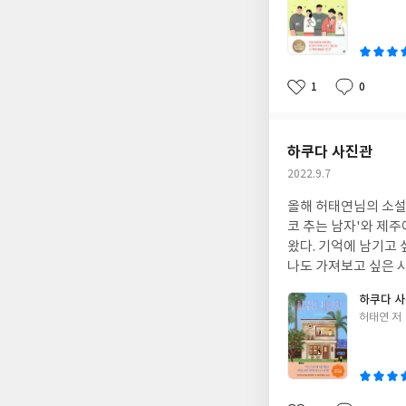
기에 좀더 미뤄두고 싶다. 내가 생각하는 일처리 속도나 방식에 못 미치는 직원들에게 노력을 안하다
쓴
로 알아보려고 하지 않고 공부를 안한다고 잔소
이
고 종종 '본인이 잘하
고 노력하다보니 그 최고치에 
적 감각을 기준으로 
1
0
좋
댓
작
의 집을 기준으로 바
아
글
성
는 사람도 모두 마찬
요
일
을 보았을 때 가슴이 
하쿠다 사진관
9) 이제는 다양성을 인정하고 이해하고 하는 시선을 가질 수 있도록 노력해야겠다. 나이듦의 현명함은 다양성의 이해
작
2022.9.7
부터 시작되는 것 같다
성
올해 허태연님의 소설을 두권이나 만나게 되었다.
일
코 추는 남자'와 제주에서 사진사
왔다. 기억에 남기고 싶은 순간, 그 순간을 만끽하는 사람의 표정과 순간. 그 순간을 맛있는 음식과 함께 나누는 시간.
나도 가져보고 싶은 시간이다. 지금 나는 어떤 순간을 남기고 싶을까? 열심히 사회
께하는 순간, 콘서트
하쿠다 
의 버킷 리스트에 대
글
허태연 저
하고 거대해야한다고 생
쓴
래도 버킷리스트를 작성해보고 싶다는 의욕(?
이
수 있는 순간을 만들고