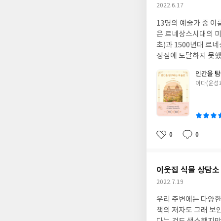
작
2022.6.17
성
13명의 예술가 중 
일
은 르네상스시대의 미술에 신선한 재미를 주었다. 
초)과 1500년대 르네상스
정점에 도달하지 못했
각자 다른 재주를 가
인간을 
체를 무대로 '쇼미더머니'를 펼칩니다.(p.299) 그림
글
이다(윤성희
리아 복장의 색깔, 
쓴
에 따라 작품속을 따라가다보니 성경에
이
보티첼리와 '비너스의 
드러운 느낌과 아름답고 따뜻하게 느껴지는
보여주려고 하고, 과
0
0
좋
댓
작
작자들에 의해 기하학
아
글
성
유산을 공부하느라 머
요
일
이웃집 식물 상담소
작
2022.7.19
성
우리 주변에는 다양한
일
책의 저자도 그래 보인다. 내 식대로 보면 '식물 상담소'라는 곳이 있다는 것도, 그곳을 방문하여 