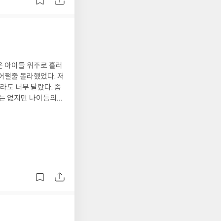
쩔줄 몰라했었다. 저