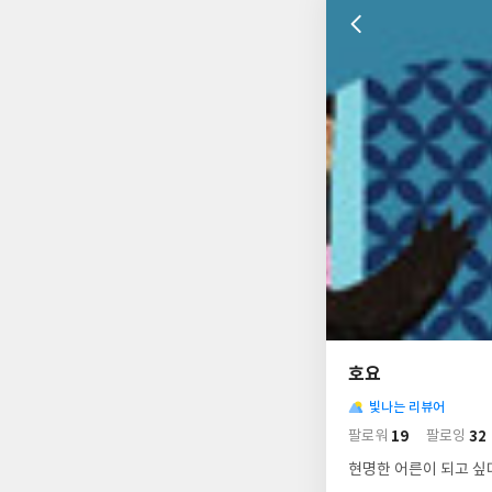
나
의
호요
님
사
의
빛나는 리뷰어
락
사
배
19
32
팔로워
팔로잉
경
락
현명한 어른이 되고 싶