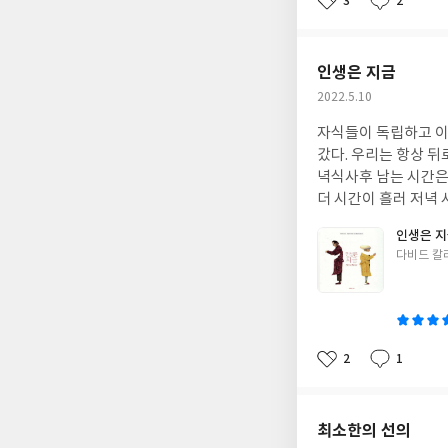
3
2
좋
댓
작
는데.. 그것이 뭐였을까? 음...... 언젠가는(날 잡아서?) 다양한 상황으로 나를 소
아
글
성
다.
요
일
인생은 지금
작
2022.5.10
성
자식들이 독립하고 이제 집에 우리 부부만 살고
일
갔다. 우리는 항상 뒤
녁식사후 남는 시간은 어찌나 많던지~ 그래도 둘이 뭔가를 같이 
더 시간이 흘러 저녁 시간의 여
여유로움과 느긋함이 자리잡았다. 둘만의 유머코드는 생겼고, 보기 싫은 
인생은 
었을때 치열함보다 지금의 여유로움이 더 좋다. 서로 
글
다비드 칼
쓴
이
2
1
좋
댓
작
아
글
성
요
일
최소한의 선의