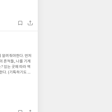
고, 새로운 사업을 시
을 책이다. 더불어 최
나의 흔적들, 나를 기계
? 있는 곳에 따라 역
수성찬이 아니여도 돼.
직소퍼즐! ㅎㅎㅎㅎㅎ
짜증도 덩달아 스멀스