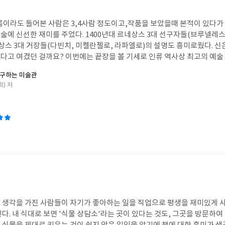
이름이라도 들어본 사람은 3,4사람 정도이고,작품을 보았을때 본적이 있다가
1400년대 르네상스 3대 선구자들(브루넬레스키, 도나텔로, 마사
 3대 거장들(다빈치, 미켈란젤로, 라파엘로)의 설명도 흥미로웠다. 신은 여전히 미술 발전이
다고 여겼던 걸까요? 이번에는 끝장을 볼 기세로 인류 역사상 최고의 예술
진 레오나르도 다빈치와 미켈란젤로, 라파엘로는 예술 천재 오디션에 참가
탐구하는 미술관
으로 보는 수태고지, 예수의 탄생과 죽음, 유다, 천사 가브리엘, 마
) 저
하늘과 땅의 의미 등은 성경을 잘 모르기에 수수께끼를 풀어가는 것처럼 재미
 좀 더 친숙해진 느낌이였다. 여러 작품 중 좀 더 나아게 다가온 작품은 산드로
탄생', 안토넬로 다 메시나 '수태고지의 마리아', 라파엘로 산치오 '벨베데
 느낌이 좋았다. 인간의 이성을 표현하고, 보이지 않은 완벽한 아름다움을
학으로 철저히 분석하는 화가들에 의해 르네상스시대가 열리고, 생각과 느
, 수학, 논리학 등이 태동하고 학문으로 발전하였을 것이다. 덕분에 지금 
리가 지끈거리긴 하지만 말이다.
 생각을 가진 사람들이 자기가 좋아하는 일을 직업으로 평생을 재미있게 사
상담하는 사람들이 있