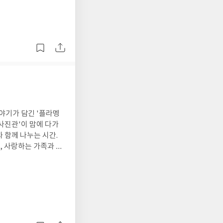
 개발하며 삶을 살아가려
하게 정돈해 놓은 자신
의중을 재빠르게 파악하
못하는 사람이나 상황
한다.(p.258-25
 이 책을 읽으면서 나
 멋있어야 하고 거창
있을까 싶고.... 그