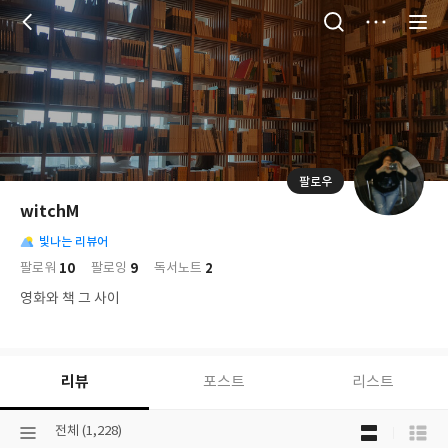
저
장
팔로우
나
의
witchM
님
대
사
의
빛나는 리뷰어
표
락
사
사
배
10
9
2
팔로워
팔로잉
독서노트
진
경
락
영화와 책 그 사이
리뷰
포스트
리스트
목
선
전체 (1,228)
록