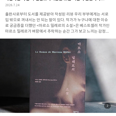
했고, 돌아간 사람들조차 온전치 못했다는 사실이 많은 걸 생각하게
진수성찬이지.. 살아보면 느껴지는 것들이 있다.그래서 열 길 물속은
작
2026.7.24
합니다. 지금도 벌어지고 있는 전쟁은 누구의 자존심을 지키기 위한
알아도 한 길 사람 속은 모른다고 했지.. 살아봐도 이해하지 않으면
성
출판사로부터 도서를 제공받아 작성된 리뷰 우리 부부에게는 서로
일
걸까요? 일리아스를 읽으며 21세기의 아가멤논과 아킬레우스를 찾
모르는 게 사람이라..삶에서 사랑은 끝없는 이해를 동반해야 하는 것
입 밖으로 꺼내서는 안 되는 말이 있다. 작가가 누구냐에 대한 이슈
아보게 됩니다.그들의 자존심으로 인해 수많은 사람들의 생활이 불
임을 이제야 알 거 같다. #사랑에대하여 #안톤체호프 #클로츠
로 궁금증을 더했던 <마르소 밀레르의 소설>은 베스트셀러 작가인
편해지는 걸 언제까지 감내해야 할까요.. 원전은 서사시로 되어있고
마르소 밀레르가 벼랑에서 추락하는 순간 그가 보고 느끼는 감정으
방대한 양입니다.이 책으로 일리아스의 중요 사건을 이해하고 완역
로 시작한다. 그래서 마음 한켠이 서늘해지며 이야기 속으로 빨려 들
본을 읽으시면 훨씬 즐겁게 완독하실 수 있을 겁니다.거기에 아름다
어간다. 베스트셀러 작가인 마르소는 아내 사라, 딸 에르미온, 아들
운 삽화는 덤입니다^^ #일리아스 #호메로스 #더숲
방자맹과 오랜 친구인 롤랭, 카렌, 알렉시등과 평화롭고 아름다운
레만호와 알프스산맥의 자연 속에서 평화롭게 살아간다.그의 원고
마감을 축하하는 작은 파티가 열리고 마르소는 사라진다.그리고 추
락사한 모습으로 발견된다. 평소에도 암벽등반을 즐기던 마르소는
아무런 장비도 갖추지 않고 맨손 등반을 즐겼다.그러기에 그의 추락
은 사고사로 결론 난다. 하지만 그의 죽음 이후 HSBC 은행으로부터
사라, 롤랭, 알렉시에게 편지가 도착한다.마르소가 보낸 편지엔 그
가 수십 년간 감추고 있었던 이야기를 소설로 썼으며 안전금고에 돈
과 원고가 있을 거라는 내용이다. 사라는 은행을 찾아가고, 사라보
다 먼저 도착해있던 롤랭과 알렉시를 본다.안전금고엔 거액의 돈이
있었지만 마르소의 원고는 없다. 나는 이제 곧 내가 발견하게 될 그
첨
2
부
무엇, 우리 세 사람이 찾아내게 될 그것이 너무 두려워. 그러니까 당
된
사