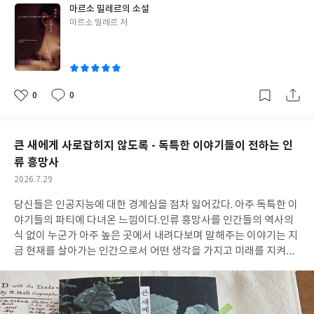
진
신의 수수께끼 같았던 행적 모두가 앞으로 거침없이 몰아치게 될 폭
마르소 밀레르의 소설
풍의 예고편이었단 말이지? 앞으로 내가 찾아낼 진실이 뭔지 몰라
글
마르소 밀레르 저
도 어떤 결과를 가져올지 생각만 해도 두려워. 사라는 사라진 원고를
쓴
찾으려 하지만 원고의 행방은 묘연하고, 누군가에게 감시받고 있다
이
는 느낌을 받는다.마르소가 사라지고 그가 간직했던 비밀이 담긴 원
고도 사라지자 사라는 마르소의 죽음도 사고가 아니라는 생각이 든
다.하지만 경찰은 사라의 말을 귓등으로도 안 듣고(이 대목에서 경
0
0
좋
댓
작
찰서장 델마 그 인간을 쥐어 패주고 싶었음...) 아이들은 서먹거리고,
아
글
성
요
일
동업자이자 롤랭의 아내인 카렌이 아이들을 돌보며 사라의 편의를
봐주고 있지만 묘하게 거슬린다. 사라의 관점과 카렌의 관점 그리고
큰 새에게 사로잡히지 않도록 - 독특한 이야기들이 전하는 인
사라진 마르소의 원고가 들려주는 이야기로 정신없이 옮겨가다 보
류 흥망사
면 마르소 밀레르라는 인간이 참 위대해 보인다.그 모든 사실을 가슴
작
2026.7.29
에 묻고 어떻게 버텨냈는지.. 마르소에겐 비행기 사고로 죽은 아버지
성
와 숲에서 실종된 여동생 제이드가 있다.그의 과거에 소중했던 두 사
당신들은 인공지능에 대한 경계심을 점차 잃어갔다. 아주 독특한 이
일
람의 부재가 그가 작가가 될 운명을 부여했다. 사라의 짜증과 분노와
야기들의 파티에 다녀온 느낌이다.인류 흥망사를 인간들의 역사의
정신없음을 내가 직접 체험하는 기분이 들고한 겹씩 한 겹씩 드러나
식 없이 누군가 아주 높은 곳에서 내려다보며 말해주는 이야기는 지
는 진실들이 가슴을 죄어온다.페이지는 줄어드는데 결과는 보이지
금 현재를 살아가는 인간으로서 어떤 생각을 가지고 미래를 지켜내
않아서 이 이야기의 끝이 어떨지 가늠이 안 된다. 고요하고 평화로운
야 할지를 보여주는 거 같다. 14편의 이야기는 서로 이어진다.마지
자연속에 묻어둔 인간들의 추잡하고 추악한 비밀들... 미칠 것 같은
막의 이야기가 다시 처음으로 되돌아가는 도돌이표가 된다.읽으면
감정의 폭풍이 몰아치고 믿었던 모든 것들의 진실이 밝혀지는 순간
서 생각하게 되는데 그 감정이 몹시 냉철해진다.아마도 전지적 작가
에 이르면 마르소 밀레르의 인생은 참으로 알 수 없는 인생이 된다.
시점이 인공지능이라서 그런 거 같다. 커다란 어머니도어머니들도