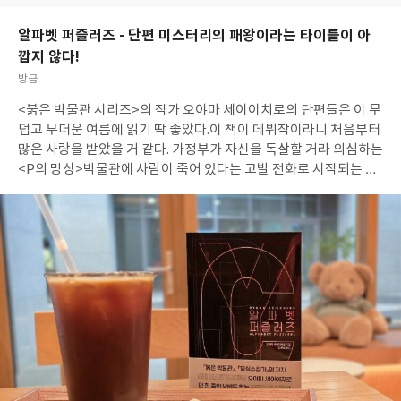
택
보
된
기
알파벳 퍼즐러즈 - 단편 미스터리의 패왕이라는 타이틀이 아
분
선
류
깝지 않다!
택
작
방금
성
<붉은 박물관 시리즈>의 작가 오야마 세이이치로의 단편들은 이 무
일
덥고 무더운 여름에 읽기 딱 좋았다.이 책이 데뷔작이라니 처음부터
많은 사랑을 받았을 거 같다. 가정부가 자신을 독살할 거라 의심하는
<P의 망상>박물관에 사람이 죽어 있다는 고발 전화로 시작되는 <F
의 고발>죽음 직전에 라이터로 테이블보에 범인의 이니셜을 남기려
했던 <C의 유언>유괴된 아들이 폭발로 사망하고 범인도 잡지 못한
채로 한 많은 생을 마쳐야 헸던 아버지의 눈물의 수기 <Y의 유괴>
이 모든 이야기들은 한 맨션에 살고 있는 사람들이 집주인의 집에서
홍차를 마시며 풀어내는 이야기다.나도 미네하라처럼 건물주가 되
어 세입자들과 이런 추리 모임을 만들어 사건을 풀어가는 일로 여생
을 보내면 좋겠다는 생각을 했다. 그러나...마지막 편지를 읽으며 내
꿈은 스르륵 막을 내렸다. 진짜 열 길 물속은 알아도한 길 사람 속은
모른다더니... 번역가 아키요정신과 의사 리에경찰 신지건물주 미네
하라네 사람의 합이 잘 맞아 즐거웠다. 마지막 한 방에서 온몸에 소
름이 오소소 돋음.이런 결말은 예상도 못했네!그러니 데뷔작으로 사