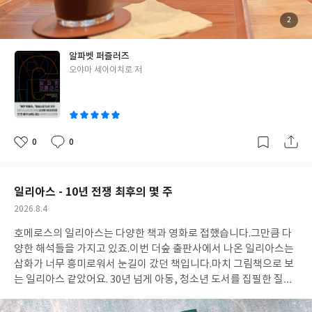
람들을 홀렸지! 날도 더워도 책도 눈에 안 들어오지만, 그래도 책은
놓을 수 없으니짧은 이야기에 홀려보실래요? 도서협찬 #알파벳퍼
첨
2
부
즐러즈 #오야마세이이치로 #톰캣
된
사
진
알파벳 퍼즐러즈
글
오야마 세이이치로 저
쓴
이
0
0
좋
댓
작
아
글
성
요
일
일리아스 - 10년 전쟁 최후의 몇 주
작
2026.8.4
성
호메로스의 일리아스는 다양한 책과 영화로 접했습니다.그만큼 다
일
양한 해석들을 가지고 있죠.이번 더숲 출판사에서 나온 일리아스는
삽화가 너무 흥미로워서 눈길이 갔던 책입니다.마치 그림책으로 보
는 일리아스 같았어요. 30년 넘게 아동, 청소년 도서를 집필한 질리
언 크로스가 글을 다듬고영국인 닐 패커는 독창적인 그림으로 '백년
의 고독', '장미의 이름' 등 다양한 고전의 삽화를 그린 작가로 그의