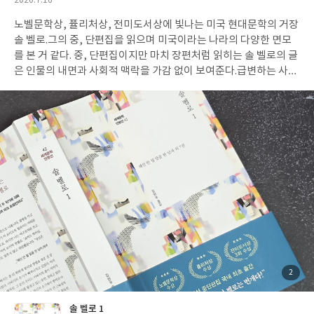
작
2026.7.16
나? <죽음의 인연> 사에코의 과거를 살펴볼 수 있는 보너스 같은 단
성
편. 아마도 이런 에피들을 통해 사에코가 어떤 사람인가를 알려주려
노벨문학상, 퓰리처상, 전미도서상에 빛나는 미국 현대문학의 거장
일
는 작가의 의도 같다. 나라면 저런 추리는 못할 텐데.. 했던 이야기. <
솔 벨로.그의 중, 단편집을 읽으며 미국이라는 나라의 다양한 면모
봄은 남색> 추리소설 단편의 묘미는 다양한 사건을 접하고, 다양한
를 본 거 같다. 중, 단편집이지만 마치 장편처럼 읽히는 솔 벨로의 글
추리를 해볼 수 있다는 것이다. 6편의 이야기들은 저마다 쇼킹한 부
은 인물의 내면과 사회적 맥락을 가감 없이 보여준다.급변하는 사회
분을 지니고 있다. 사에코의 장점은 복잡하게 얽힌 사건들 속에서 아
적 변화 속에서 주류에 들지 못한 사람들의 소외감과 노년의 외로움
무도 찾지 못했던 실마리를 찾아내는 데 있다. 감정 보다 증거와 논
과 죽음에 대한 무력감, 소통과는 거리가 먼 지식인의 면모들을 보
리의 조합을 중시하는 사에코의 뇌가 작동하면 그 오랜 세월 보지 못
여준다. 러시아계 유대인 이민자 가정에서 자란 작가의 배경이 투영
했던 것들, 보고도 의미 없음으로 치부된 것들이 단서가 된다. 수사
된 이야기들은 나에겐 쉽게 읽히지 않았다.아마도 내가 미국의 블록
관의 잘못된 가정이 진실을 가린다는 것을 잘 보여주는 시리즈다. 수
버스터급의 영화나 소설들을 통해 가지고 있느 지식이 솔 벨로에게
많은 형사들이 놓쳤던 사소함을 발견하는 사에코의 예리함. 하지만
미치지 못함인 거 같다.그가 그려내는 이야기들은 날카로우면서 풍
사람들과의 대화나 접촉에 있어서 거의 제로의 성향을 보이는 사에
자적이고 그러면서도 현실의 무게를 결코 가볍게 넘기지 않는다. 8
코에게 사토시는 혼자만의 견고한 틀 속에 갇힌 사에코와 바깥을 연
편의 이야기들 중 기억하고 싶은 작품은 뽑아 보면 <그린 씨를 찾아
결하는 다리 같다. 그래서 이 두 사람의 이야기가 어떻게 전개될지도
서> 그리브라는 인물을 통해 정직함과 책임감을 이야기하지만 결국
궁금해지는 시리즈다. 머리가 너무 좋지만 사회성이 결여된 사에코
그는 현실과 타협한다.출근 첫날.그가 하루 종일 성실하게 찾아다닌
에게 사토시가 있어서 든든하지만 두 사람 사이에 어떤 진전이라도
그린 씨.그린 씨의 실체는 확인하지 못한 채 그에게 가야 할 수표는
있을까 싶어 내심 기대했었지만 그런 일은 이번 편에도 없었다. 이
다른 이에게 건네진다. 하루 종일 발품을 파는 그리브의 행동을 보아
책엔 작가의 창작 해설이 수록되어서 그거 읽는 재미도 쏠쏠하다. 데
온 내게 마지막 그의 '현실과의 타협'은 살면서 우리 모두가 한 번씩
첨
2
부
뷔 20년 만에 처음 공개하는 창작 비법이라 창작자들에게도 도움이
은 느꼈을 감정이었다고 생각한다.하루 동안 열심히 무언가를 위해
된
사
진
될 거 같다.
서 발로 뛰었지만 결국 현실 앞에서 좋은 게 좋은 거라고 인정할 수
솔 벨로 1