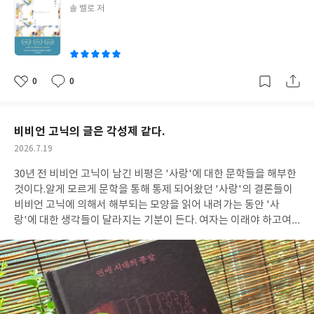
밖에 없는 일들이 떠올라 약간의 씁쓸함을 남겼다. <노란 집 물려주
글
솔 벨로 저
기> 알코올에 절어 사는 해티는 늙어가는 자신을 깨달을 때마다 자
쓴
신이 물려받은 집을 누군가에게 물려줘야 한다고 생각한다.그러나...
이
늙을수록 고집스러워지는 대다수 사람의 모습을 해티를 통해 보게
된다.자신 안으로만 파고드는 생각들로 인해 그녀는 더 이상 주변을
돌아볼 여유가 없다.세상에서 가장 안쓰럽고, 불행한 이는 바로 자
0
0
좋
댓
작
신이기에... 자신에게 집을 물려준 인디아를 본 받으려 하지만 결국
아
글
성
요
일
해티는 인디아 보다 나은 사람은 되지 못했다.그렇다고 해티를 미워
할 수도 없는 이 마음...사람이 자기중심으로 세상을 살면 저렇게 되
비비언 고닉의 글은 각성제 같다.
는 걸까.. 생각하게 된 작품. <옛날 방식> 가족 간의 갈등은 정말 세
작
2026.7.19
월이 지날수록 골이 파여서 결국 뭐 때문에 그렇게 되었는지도 모르
성
게 계속 미움을 쌓게 된다.그리고 그걸 자존심을 지키는 거라고 생각
30년 전 비비언 고닉이 남긴 비평은 '사랑'에 대한 문학들을 해부한
일
한다.그건 죽음 앞에서도 마찬가지다.죽음을 앞두고도 맺힌 마음이
것이다.알게 모르게 문학을 통해 통제 되어왔던 '사랑'의 결론들이
풀리지 않아서 어깃장을 부리는 모습이 안타까우면서도 또 한편으
비비언 고닉에 의해서 해부되는 모양을 읽어 내려가는 동안 '사
로 이해가 가는 마음이라니..마음의 앙금은 담아둘 게 아니라 빨리
랑'에 대한 생각들이 달라지는 기분이 든다. 여자는 이래야 하고여
털어내야 한다는 걸 깨닫게 된다.앙금이란 오래 가지고 있으면 있을
자의 행복이란 이런 것이고여자의 동아줄은 결국 돈 많고, 잘 생기
수록 늪처럼 찐득하게 가라앉게 마련이니까. 잠깐의 불편함을 감수
고, 젠틀한데 여자의 마음까지도 이해해 주는 남자.라는 고리타분한
하고 앙금을 남기지 말자! <은접시> 이해할 수 없는 아버지란 인간
공식을 과감하게 내치고여자의 행복은 여자 스스로 결정할 수 있어
을 여기서 만났다.그런 자식은 많이 봤어도 그런 부모는 가다가다 마
야 하고, 여자의 마음에서 우러나는 자유의지를 존중할 때 비로소
주하는데 본 중 최악 중에 최악.그래도 핏줄이 뭐라고... 놓지를 못하
'사랑'이라는 것도 존재한다는 뜻으로 해석되는 비비언 고닉이 글
니~~ 단편인데 장편 같았던 솔 벨로의 작품들.내가 미국인이라면 키
들이 아직도 신선하다는 사실에 소름이 돋는다. 이 책에 담긴 글들이