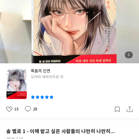
을 갈망하는 인공지능의 마음이 내게도 닿는다. 독특미를 잔뜩 지닌
이곳으로 좌천된 데라다 사토시는 사에코가 직접 콕 집어서 데려온
이야기다.독서모임에서 함께 읽으면 다양한 이야기들이 뿜어져 나
형사다. 자신을 대신해 사건 관련자들을 만나고 대화를 하는 역을 맡
올 거 같다. #큰새에게사로잡히지않도록 #가와카미히로미 #디플롯
는다. 전작들에서 설녀에 대한 이야기가 조금씩 나와서 사에코가 대
단한 지능의 소유자라는 걸 알 수 있다. 그래서인지 마지막 단편에서
사에코의 추리는 정말 허를 찌른다. 어떻게 안경과 다리미가 사라진
걸로 그런 추측을 할 수 있을까? 6편의 단편들이 담긴 <죽음의 인연
> 표제작이기도 한 이 단편의 진실이 밝혀지는 순간이 제일 짜릿했
다. 30년 전 살인사건의 범인이라고 자수하러 온 남자. 고작 그딴 이
첨
2
부
유로 그런 꾀를 내다니! 그나저나 정말 누가 이긴 걸까? 남자가 여자
된
사
진
를 속였을까, 여자가 두 남자를 속였을까? 아리송하면서 찜찜한 <
죽음의 인연
삼 십 년 만의 자수> 아. 정말 이런 일도 가능하구나~ 그놈의 재산이
글
오야마 세이이치로 저
뭐라고~ 하지만 현실은 소설보다 더 잔혹하지.. 이런 경우들이 많이
쓴
있을 거 같아 간담이 서늘했던 <이름 없는 협박자> 편의점 인질극
이
의 진상은? 경찰도 감쪽같이 속인 이 사건의 단서를 시계를 차고 있
었냐 없었냐로 알아채는 사에코의 추리력이란! 죽은 사람만 불쌍한
~ <세 마리 아기 염소> 와... 복수란 정말... 감쪽같이 속였는데 사에
15
28
좋
댓
작
코를 못 피했어!! <파헤쳐 진 죄> 진짜 이런 일들이 어딘가에서 계속
아
글
성
요
일
일어나고 있다는 느낌을 지울 수가 없네.. 이 모든 비극의 씨앗은 자
신들의 실수를 감추려고 한 그들에게 있다고 본다! 실수를 감추기
솔 벨로 1 - 이해 받고 싶은 사람들의 나란히 나란히...
위해서 여러 사람의 운명까지 바꿔버린 그들의 원죄는 누가 처벌하