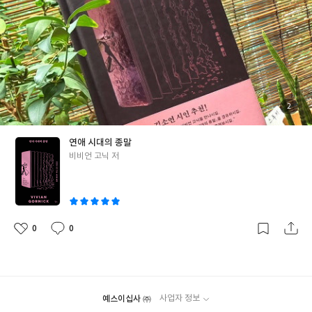
득거리면서 즐겼을 거 같다.그럼에도 인간이란 거기나 여기나 사는
30년이라는 간극이 있고우리도 모르게 세월에 따라 달라진 생각들
모습은 비슷하고, 느끼는 감정도 비슷하고, 행동거지도 비슷하다.
과 상황들이 있으니 이 글들이 지금에 어떻게 읽히는지는 온전히 독
여기서도 '누군가를 이해하기'가 필요했다.나를 이해하지 못하는
자의 몫일 것이다. 다만30년 전 이런 생각들을 했었던 비비언 고닉
한 그 누구도 이해하지 못한다는 명제. 이 작품 속에 등장하는 주인
에 대해 다시금 생각할 수 있는 시간이었고, 나는 그게 좋았다.굳어
공들과 그 주변이들 모두 스스로를 이해한 사람이 없었다.그러니 자
진 생각의 틀을 깨는 분들의 글은 언제나 달다.. 다이애나의 용기는
연 그 누구도 이해하지 못할밖에.그럼에도 불구하고 자기는 이해받
대단하다. 부족한 것은 자기 인식이다. 조지 메러디스의 <크로스웨
기를 원하는 그 모순된 감정들... 내로남불 보다 더 한 이해받고 싶은
이스의 다이애나>에서 비비언 고닉은 다이애나를 이렇게 표현했다.
첨
2
부
외로운 사람들의 나란히 나란히였다. #솔벨로1 #솔벨로 #현대문학
이 책에 인용된 많은 작품들을 찾아봤는데 초반에 인용된 작품들은
된
사
진
거의 번역된 것들이 없었다.그래서 그녀가 인용한 작품이 어떤 것인
연애 시대의 종말
지 알지 못한 상태에서 인물을 파악해야 했기에 그것이 가장 아쉬웠
글
비비언 고닉 저
다. 그럼에도 그녀가 말하는 바는 지금 시대가 가지고 있고, 나아가
쓴
고 있는 방향과 같다.그러니 비비언 고닉은 얼마나 시대를 앞서갔던
이
가!! '사랑'이라는 환상은 결국 고독과 자립 위에서 완성되는 것이
다.혼자여서 외로운 건 참을 수 있지만 둘이어도 외로운 건 견딜 수
없다.결혼을 무덤이라 평하는 것도 법적으로 맺어진 관계에서 서로
0
0
좋
댓
작
에 대한 이해 없이 그저 사회적, 개인적 욕망을 실현시키기 위해 진
아
글
성
요
일
행된 제도는 결국 두 인간을 무덤 속에 가두거나, 한 명의 일방적인
희생을 강요하는 구조적 문제를 얘기하는 것이 아닐까.그것을 문학
작품 속에서 찾아내 우리에게 들려주고 있는 비비언 고닉의 말들은
예스이십사 ㈜
사업자 정보
그 당시에 상당한 논란을 불러왔을 거 같다.아마 그때 이 글을 읽었