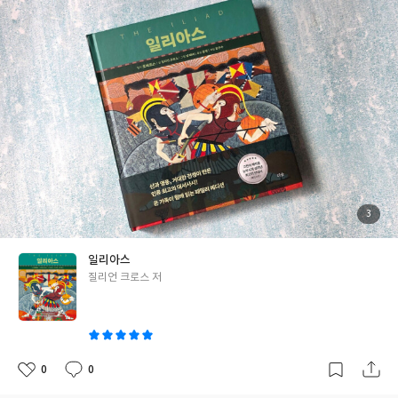
그림은 영국 박물관, 왕립 미술 아카데미, 도서관 등에 전시되었습
니다. 그리스군과 트로이아는 9년 동안 대치 상태입니다.트로이아
의 왕자 파리스가 메넬라오스의 부인 헬레나와 사랑의 도피 행각을
하면서 벌어진 전쟁이죠.이 전쟁엔 많은 신들이 편이 갈려 그리스와
트로이아를 응원합니다.그래서 9년 동안 전쟁은 별 진전 없이 진행
되고 있죠. 아가멤논은 자신이 차지한 아름다운 소녀 크리세이스가
아폴론 신을 모시는 제사장의 딸이며 그로 인해 아폴론이 그리스군
에게 질병을 퍼뜨린다는 사실 때문에 아킬레우스에게 한 소리를 듣
습니다.아가멤논은 크리세이스와 아킬레우스의 포로이자 아킬레우
스가 아끼는 브리세이즈까지 돌려주기로 합니다. 아가멤논과 아킬
레우스의 자존심 대결.브리세이즈를 뺏긴 아킬레우스는 전투에 참
첨
3
부
가하지 않습니다.아들의 자존심을 챙겨주기 위해 테티스는 제우스
된
사
진
를 찾아가 아킬레우스가 복수를 할 때까지 트로이아가 모든 전투에
일리아스
서 이기게 해달라고 간청합니다.그리고 제우스는 테티스의 말을 들
글
질리언 크로스 저
어주죠. 이렇게 계속되는 전투에서 그리스군은 심한 데미지를 입습
쓴
니다.그래도 아킬레우스는 꼼짝하지 않죠. 파트로클로스는 아킬레
이
우스가 아끼는 사람입니다.그의 간청에 아킬레우스는 자신의 갑옷
을 빌려주며 전장에 나가 그리스군의 사기를 북돋우라고 합니다.대
신 그리스군의 사기가 오르면 바로 되돌아오라 말하지요.그리고 제
0
0
좋
댓
작
우스에게 두 가지 소원을 간청합니다.하지만 제우스는 한 가지만 들
아
글
성