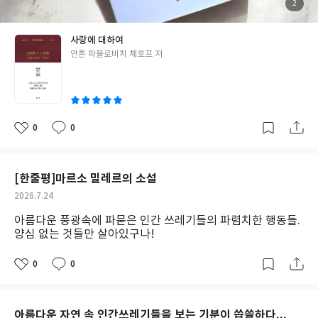
면모를 부여하는 장면이기도 하지만 아들을 먼저 보낸 아버지의 절
넣어 날개를 달아준 사샤.그 자신의 날개는 어디로 보냈을까? 오렌
첨
2
부
절함이 독자들의 마음에 닿는 장면이라 영화에서도 책에서도 가장
카의 삶을 들여다보면서 여자의 행복이란 무엇인가를 생각해 본다.
된
사
진
가슴 아픈 장면이었네요. 더숲의 <일리아스>는 원작의 축약본입니
그때도 지금도 오렌카 같은 여자들에게 안식을 주는 사랑이란... 나
사랑에 대하여
다.청소년과 일리아스를 처음 접하는 사람들의 눈높이에 맞춰서 복
는 모르겠다. 마누라가 산 복권의 당첨 기회를 맞이한 남자의 머릿속
글
안톤 파블로비치 체호프 저
잡하지 않게 이야기를 엮었습니다. 저는 완역본 <일리아스>를 읽는
에서 벌어지는 그 상상.나도 랑이도 복권을 살 때면 당첨되면 절반
쓴
중인데 너무 많은 인물들과 신들의 개입에서 벌어지는 많은 에피소
줄게, 다 줄게라고 말은 했지만 누가 알리~ 각자의 머릿속에서 벌어
이
드에 이야기를 따라가기 벅차서 이 책을 읽어봤어요. 엑기스만 뽑은
지는 상상의 끝을! 남자가 여자를 사랑하는 방식을, 그 마음의 흐름
이야기에 화려한 색채와 독특한 그림체가 합해져서 읽고 보는 즐거
을 잠깐이라도 알 수 있었던 <개를 데리고 다니는 여인>거리를 두
움이 있었습니다. 사랑의 여신 아프로디테는 사랑과 가정을 관장하
면 애달아하고, 막상 거리를 좁혀오면 부담스러워하는 그 마음!두
0
0
좋
댓
작
는 신으로써 무책임한 일을 저지릅니다.그로 인해 트로이아 전쟁이
사람의 미래가 별로 밝지 않을 거라는 상상만 하게 된다.그들 사랑의
아
글
성
요
일
10년간 이어졌고, 결국 트로이아는 멸망하고 말죠.어째서 남자들은
정점은 오페라하우스 계단 옆이었다고 생각한다. 사랑에 대하여.자
예쁜 여자에게 맥을 못 추는 걸까요? 파리스가 헤라에게 황금사과
신의 잣대로 남의 사랑을 재단하지 말라는 체호프의 엄중한 경고 같
[한줄평]마르소 밀레르의 소설
를 건넸다면 그는 트로이아의 왕이 되었을지도 모릅니다.아테나에
다.외모 지상주의의 사회에서 완벽해 보이는 사람 옆에 완벽하지 않
작
2026.7.24
게 주었다면 헥토르를 능가하는 영웅이 되었을 테죠..하지만 그는 세
은 사람이 있다고 해서 그들의 사랑을 의심해야 할까? 외모는 3년
성
아름다운 풍광속에 파묻은 인간 쓰레기들의 파렴치한 행동들.
상에서 제일 예쁜 여자를 선택했습니다.그녀가 유부녀입에도 불구
가고요리는 30년 가고지혜는 평생을 간다고 했다. 예쁘고 잘생긴 건
일
양심 없는 것들만 살아있구나!
하고.. 비극은 이 사소해 보이는 선택에서 시작됩니다.그러고 보면
살다보면 보이지 않는다.그 사람의 됨됨이와 그가 나에게 어떤 마음
세상일 어느 하나도 사소한 일은 없는 거 같네요.. <일리아스>를 읽
을 지니고 있느냐가 보인다. 완벽한 사람은 피곤하다.설렁설렁해도
0
0
으며 사람들에게 중요한 게 무엇인지를 생각해 봅니다.대의가 중요
가끔 정말 필요할 때 완벽을 기할 수 있는 사람이 같이 살고 싶은 사
좋
댓
작
아
글
성
한지, 나의 자존심이 중요한지를 견주어 보게 됩니다.쓸데없는 자존
람이다. 말로만 '사랑'을 남발하는 사람은 식상하다.그 사랑은 사랑
요
일
심을 지키기 위해 일으킨 전쟁에서 얼마나 많은 사람들이 죽고, 번
이 아니라 물고기에게 밥 주는 것과 같다.'사랑'이란 표현을 쓰지 않
아름다운 자연 속 인간쓰레기들을 보는 기분이 씁쓸하다...
영했던 한 도시가 사라졌는지..수많은 이들이 고향으로 돌아가지 못
아도 나를 사랑하고 있다는 표현을 곳곳에 남기는 그 마음이 진정한