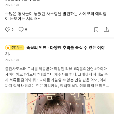
는 변화를 꿈꾸지만 변화를 두려워한다.그리고 그것이 인류의 발전
작
2026.7.20
을 앞당기는 변화라고 생각하면 파괴하려 한다.좋은 쪽으로의 발전
성
수많은 형사들이 놓쳤던 사소함을 발견하는 사에코의 예리함
은 허용하지 않는다.그 자리에 안주하고 싶어 하는 욕망이 그 모든
일
이 돋보이는 시리즈~
것의 발목을 잡아챈다. <유랑>에서 하나의 종을 아무렇지 않게 파
괴하는 짓을 보며 인간이 자신의 입맛에 맞는 종들만 살려두고 나머
0
0
지는 지구에서 멸종시킨 짓이 생각난다.인간도 누군가에 의해 그렇
좋
댓
작
아
글
성
게 멸종될 수 있다는 그 사실을 떠올리게 되는 대목이다. 당신들은
요
일
철저하게 당신들과 비슷한 것을 좋아합니다. 그리고 이질적인 것은
죽음의 인연 - 다양한 추리를 즐길 수 있는 이야
배척하거나 무시하고, 그에 대한 자신의 감정을 봉인하지요. 아무런
주간우수
사전 지식 없이 읽어서 좋았던 작품이다.오롯이 이 이야기에 빠져들
기.
수 있었기에 기억에 오래 남을 거 같다. 일본 작가의 작품인데 어딘
작
2026.7.20
지 묘하게 대만 작가의 느낌도 지니고 있다.이야기의 배경은 삭막할
성
출판사로부터 도서를 제공받아 작성된 리뷰. #죽음의인연 #오야마
일
수도 있는 지구지만 이야기 자체엔 온기가 있다.아주 냉철하고 냉정
세이이치로 #리드비 "내일부터 재수사를 한다. 그때까지 자네도 수
한 이야기임에도 온기가 스며있어서 읽는 내내 마음 한구석이 따뜻
사 서류를 훑어봐 줘." 나이를 가늠할 수 없는 인형 같은 외모, 어깨
해졌다.인류의 멸망을 눈으로 확인하는 중인데도 따뜻해지다니 신
까지 길게 내려오는 검은 머리카락, 창백해 보일 정도의 하얀 피부,
가 할 노릇이다. 이 책을 햇빛이 드는 창가에서 읽었다.새삼 '종이 질
그래서 설녀라는 별명을 가진 <붉은 박물관>의 관장 히이로 사에
이 좋다'는 느낌을 받았다.수많은 책을 읽으면서도 그런 느낌은 처
코. 경시청 부속 범죄 자료관으로 과거 사건의 유류품 및 증거물을
음 들었다.내 안에서 뭔가 보이지 않는 감각이 깨어나는 걸까? 무더
보관하는 곳으로 일명 <붉은 박물관>이라 불리는 곳에서 가끔 사에
위 속에서 이 책을 읽는 기분은 청량한 기운이었다.화자의 눈으로 바
코에게서 이런 말이 나오면 그건 사에코가 오랫동안 감춰져있던 사
라본 인간의 모습.인간을 아끼고 그리워해서 늘 새로운 인간의 탄생
건의 본질이나 비밀, 단서를 알아냈다는 뜻이다. 1년 전 실수로 인해