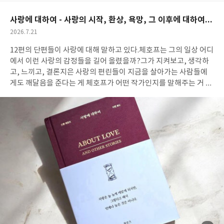
요
일
어주죠.. 우리가 알다시피 파트로클로스는 욕심을 부리다 헥토르에
게 죽고 맙니다.그로 인해 아킬레우스는 전장에 뛰어들고 헥토르를
사랑에 대하여 - 사랑의 시작, 환상, 욕망, 그 이후에 대하여...
죽이죠. <트로이>라는 영화에서 보았듯이 아킬레우스는 죽은 헥토
작
2026.7.21
르를 무자비하게 대합니다.전차에 매달아 끌고 다닙니다.그 모습은
성
신들에게도 못마땅합니다. 헥토르는 트로이아의 영웅이자 정직하
12편의 단편들이 사랑에 대해 말하고 있다.체호프는 그의 일상 어디
일
고 따뜻한 사람으로 많은 사람들과 신들의 사랑을 받고 있었으니까
에서 이런 사랑의 감정들을 길어 올렸을까?그가 지켜보고, 생각하
요.아킬레우스는 반이 반신이지만 거칠고, 고집 세고 자존심이 강합
고, 느끼고, 결론지은 사랑의 편린들이 지금을 살아가는 사람들에
니다.한 나라의 왕자로서 자질을 갖춘 헥토르와 여러 면에서 비교되
게도 깨달음을 준다는 게 체호프가 어떤 작가인지를 말해주는 거 같
죠. 아킬레우스가 그렇다는 걸 책을 읽으며 알게 되었네요.여러 이야
다. 어딘지 풋풋하고 세련되지 못하지만 순수함만은 열정 못지않은
기와 영화에서 아킬레우스는 범접할 수 없는 영웅이었으니까요.이
사랑의 시작사랑이라는 착각 속에서 자신의 허영을 채우려고만 하
렇게 속 좁고, 자기 기분만 중요한 사람이란 걸 몰랐습니다. 이 책엔
는 사랑이라는 환상사랑 속에서 욕망이 가진 무게를 보여주는 사랑
트로이아 전쟁의 시작이 된 황금사과 이야기가 맨 앞에 살짝 나옵니
과 인간의 욕망사랑이 휩쓸고 간 자리에 남겨진 자기 자신의 모습을
다.한 여인 때문에 시작된 전쟁이 또 다른 여인 때문에 새로운 국면
보게 되는 사랑 이후에 남는 것. 4가지 파트로 나뉜 체호프의 단편들
에 접어듭니다. "부디 나를 측은히 여겨 아들의 시신을 돌려주시오.
은 때론 설렘을, 때론 답답함을, 때론 애절함을, 때론 애잔함을 남긴
내 보물로 가득 찬 수레까지 가지고 왔으니 그걸 몸값으로 칩시다.
다. '사랑의 신비는 위대하다'라는 말입니다. 그 말 말고는 사람들이
나는 지금 다른 아버지라면 절대 견디지 못할 일을 하고 있소. 내 아
사랑에 대해 말하고 쓰는 모든 것이, 사랑에 물음표를 하나씩 더 얹
들을 죽인자의 손에 입을 맞추고 있지 않소." 일리아스를 읽으며 가
을 뿐 정작 사랑이 무엇인지는 아무도 모르고 있는 것처럼 느껴져요.
장 마음이 아팠던 대목입니다.아들 헥토르의 시신을 찾아가기 위해
그래서 사랑이라는 문제는 아직도 풀리지 않은 채 남아 있는 게 아닐
자신의 아들을 죽인 아킬레우스에게 무릎을 꿇고 그의 손에 입맞춤
까요...그래서 저는 사랑에는 공통된 공식 같은 게 없다고 생각합니
을 하는 프리아모스 왕의 모습.이 과정은 아킬레우스에게 인간적인
다. 하나하나의 사랑은 그 자체로 소중할 뿐이죠. 나자에게 바람을