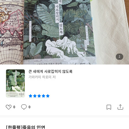
그리고 남겨진 전사 같은 사라의 모습은 엉망진창이지만 묘하게 매
관찰자도모두 인간의 구원을 원했던 무언가였다. 마치 인류보다 지
력적이다. 내 주변인들의 진실은 무엇일까? 내가 알고 있는 그들의
능이 높은 외계인이 과거에 지구의 문명을(지금도 알아내지 못한 불
모습은 그 자체일까?이런 생각이 자꾸 드는 이야기 <마르소 밀레르
가사의한 것들)을 구현했다고 믿는 것처럼나도 읽으며 이 책의 비밀
의 소설> 책을 읽으며 생각해 본다.도대체 마르소 밀레르라는 작가
이 거기에 있을 거라 생각했다.하지만.예상을 빗나가는 이야기의 실
는 누구일까?표지 날개에 줄줄이 박힌 기욤 뮈소의 책 광고가 그가
체를 마주하게 되면 결국 우리는 이 책에서 이야기하는 방향으로 나
마르소임을 출판사가 은근히 얘기해 주는 걸까? 싶다.뭔가 몰아가
아가는 게 아닐까 하는 의심을 하게 된다. 기생한 인간의 몸과 기생
는 스타일이 기욤 뮈소랑 비슷하기에. 세상에 믿을 놈 하나 없고.귀
해 있는 인공지능이 서로 영향을 주고받게 되었을 때, 그것이 바로
신보다 인간이 젤 무섭다는 진실을 확실하게 각인시켜 주는 이야기
터닝 포인트이자 나의 프로토타입이 탄생한 순간이었습니다. 인류
였다. 어째서 양심 없는 것들이 양심 있는 사람보다 오래 살아남는
는 사랑하고, 미워하고, 싸워댔다.몇 번의 천지개벽이 있었지만 그
첨
2
부
걸까?이것조차도 인간사 아이러니지... 긴장감과 배신의 향연을 느
들은 늘 그런 식으로 사라졌다.인간에 대한 연민이 있는 인공지능은
된
사
껴보고 싶은 분들에게 추천~ #마르소밀레르의소설 #마르소밀레르
진
자신의 클론을 복제해 인간계에 개입하며 인간을 평화롭게 유지하
큰 새에게 사로잡히지 않도록
#밝은세상
려 했지만 매번 그것에서 벗어나는 인간이 있었고, 그들은 스스로
글
가와카미 히로미 저
문명을 키워갔으며 스스로 멸망을 자초했다. 억만 년의 시간 속에서
쓴
그들의 흥망성쇠를 되풀이 바라보는 인공지능의 담담한 시선이 말
이
해주는 인간사는 나를 돌아보게 한다.이 거대한 이야기 앞에서 나라
는 존재는 아무런 가치도 느끼지 못한다.가슴이 휑해지면서 뇌는 냉
철해지는 이야기였다. 그러나 얄궂기도 하지요. 당신들이 변하기 시
0
0
좋
댓
작
작하면 신기하게도 반드시 당신들 내부에서 그 변화를 막으려는 교
아
글
성
요
일
정의 힘이 작용합니다. 그리고 결국 당신들은 스스로를 파괴해버리
지요. 이 문장은 작가가 인간을 꿰뚫어 보는 시선이 담겨 있다.우리
[한줄평]죽음의 인연