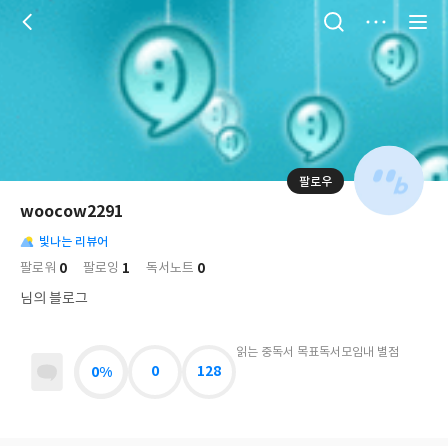
저
장
팔로우
나
의
woocow2291
님
대
사
의
빛나는 리뷰어
표
락
사
사
배
0
1
0
팔로워
팔로잉
독서노트
진
경
락
님의 블로그
읽는 중
독서 목표
독서모임
내 별점
0%
0
128