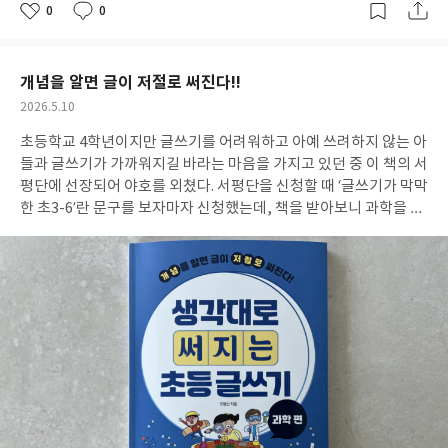
0
0
좋
댓
작
아
글
성
요
일
개념을 알면 글이 저절로 써진다!!
작
2026.5.10
성
초등학교 4학년이지만 글쓰기를 어려워하고 아예 쓰려하지 않는 아
일
들과 글쓰기가 가까워지길 바라는 마음을 가지고 있던 중 이 책의 서
평단에 선장되어 야호를 외쳤다. 서평단을 신청할 때 ‘글쓰기가 막막
한 초3-6’란 문구를 보자마자 신청했는데, 책을 받아보니 과학을 좋
아하고 글쓰기를 거부하는 아들에게 딱 맞는 책이란 생각을 했다.
아
들에게 이 책으로 글쓰기를 차근차근 해보자고 했을 때 거부를 해서
개념 배우기를 먼저 소리내서 읽어주고 책에 나오는 용어 쑥쑥, 설
명 술술, 생각을 확장해요를 퀴즈로 내주며 책과 친해질 수 있게 해
주었다. 매일매일 읽고 퀴즈 풀기를 계속 하다보니 써봐야겠다란 생
각을 했는지 용기를 내서 쓰기를 시작했다. 초4가 쓴 글이라 하기엔
짧고 어색하지만, 이렇게나마 글쓰기를 한 아들에게 박수를 쳐주고
싶다.
이 책은 과학을 좋아하는 아이라면 무조건 좋아할 것이다. 만화
와 글로 과학 개념을 배우고, 개념확인도 하고, 생각을 확장해서 글
쓰기까지 하다보면 어느새 스스로 생각하고 설명할 수 있는 힘을 키