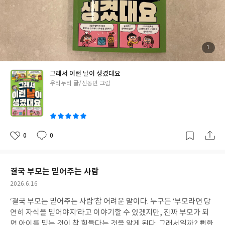
이야기했다.
아이는 이 책을 통해 내가 설명해주지 않아도 우리 삶이
무엇과 어떻게 연결되어 있는지 스스로 알아가고 있었다. ’그래서 이
런 날이 생겼대요‘를 읽다보면 역사와 문화 지식이 나도 모르게 쌓이
고, 세상의 다양한 모습을 알 수 있다. 읽다보면 자연스럽게 우리의
하루하루에 담긴 소중한 가치를 느낄 수 있는 이 책을 초등학생이라
첨
1
부
면 꼭 한 번 읽어보길 추천한다.
#서평단 #그래서이런날이생겼대요
된
사
진
#길벗스쿨 #초등추천도서
그래서 이런 날이 생겼대요
글
우리누리 글/신동민 그림
쓴
이
0
0
좋
댓
작
아
글
성
요
일
결국 부모는 믿어주는 사람
작
2026.6.16
성
‘결국 부모는 믿어주는 사람’참 어려운 말이다. 누구든 ‘부모라면 당
일
연히 자식을 믿어야지’라고 이야기할 수 있겠지만, 진짜 부모가 되
면 아이를 믿는 것이 참 힘들다는 것을 알게 된다. 그래서일까? 뻔한