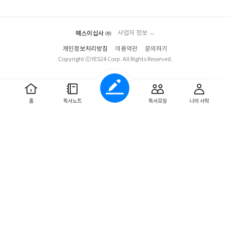
요
일
예스이십사 ㈜
사업자 정보
개인정보처리방침
이용약관
문의하기
Copyright ⓒYES24 Corp. All Rights Reserved.
홈
독서노트
독서모임
나의 사락