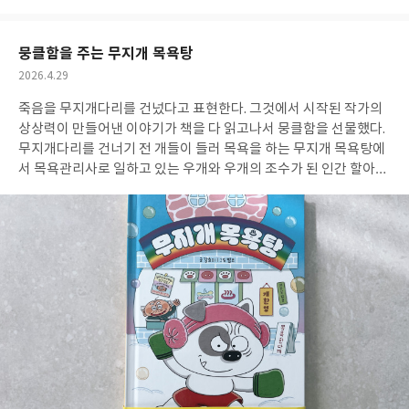
던 말이다. “엄마는 내가 공부도 안하고 놀기만 해서 슬퍼? 내가 엄
아
글
성
요
일
마 말 안 들어서 슬퍼?”라고 묻던 아들에게 이 말이 엄마가 너에게
하고 싶은 말이라고 하자, 아들은 활짝 웃었다. 아마 아들도 자신의
뭉클함을 주는 무지개 목욕탕
존재의 소중함과 세상을 살며 우리가 원하는 일만 일어나지 않음을
작
2026.4.29
그리고 원하지 않은 일을 겪었을 때 어떻게 해야할 지 이 책을 읽으
성
며 스스로 알게 되었을 것이다.위로와 성장이라는 선물을 받을 수 있
죽음을 무지개다리를 건넜다고 표현한다. 그것에서 시작된 작가의
일
는 이 책을 아이 뿐 아니라 어른들도 함께 읽어보길 권한다. #서평단
상상력이 만들어낸 이야기가 책을 다 읽고나서 뭉클함을 선물했다.
#슬픔과마주칠때 #이수용장편동화 #별숲 #동화책추천
무지개다리를 건너기 전 개들이 들러 목욕을 하는 무지개 목욕탕에
서 목욕관리사로 일하고 있는 우개와 우개의 조수가 된 인간 할아버
지의 이야기. 자신의 반려견 몽똘이를 찾으러 왔다는 할아버지와 우
개에게 어떤 일이 벌어질지 궁금해 책을 놓을 수가 없었다. 아들은
이 책을 읽고 하늘나라에 있는 외할머니 생각이 많이 났다고 했다.
외할머니가 홀로 떠나기 무서워 우리 가족을 기다리고 있을 것 같다
며 무지개다리를 건너기 전 할머니가 좋아하는 꽃과 나무가 가득한
수목원에서 산책을 하고 계실 것 같다며 나를 꼭 안아주었다. 난 이
책을 읽고 나혼자산다를 봤는데 꽃분이와의 약속을 지키기 위해 국
토대장정을 하던 구성환 배우가 “잘갔지?“라며 눈물을 흘리던 모습
이 우개와 할아버지의 모습 같았다. 끊을 수 없는 단단하고 따스한
끈이 연결된 듯 끈끈한 관계가 사람 뿐만 아니라 사람과 동물 사이에
서도 존재할 수 있음에 대한 생각을 하게 해 주었던 책이었다.