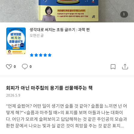
울 수 있을 것이다.
교과와 연계된 과학 지식이 쌓이고, 관찰하고 생
각하는 힘이 키워지는 이 책이 참 고맙다. 이 책과 함께 차근차근 아
들과 글쓰기를 꾸준히 해보려한다. 포기하지 않고 끝까지!!
#서평단
첨
1
부
#생각대로써지는초등글쓰기 #오현선 #길벗키즈 #초등글쓰기책추
된
사
진
천
생각대로 써지는 초등 글쓰기 : 과학 편
글
오현선 글
쓴
이
0
0
좋
댓
작
아
글
성
요
일
회피가 아닌 마주침의 용기를 선물해주는 책
작
2026.5.9
성
“언제 슬펐어? 어떤 일이 생기면 슬플 것 같아? 슬픔을 느끼면 넌 어
일
떻게 해?”<슬픔과 마주칠 때>의 표지를 보며 아들과 나눈 대화이
다. 어딘가 모르게 슬퍼보이고 답답해하는 것 같은 주인공의 모습과
환한 문에서 나오는 빛과 실 같은 것이 희망을 주는 것 같은 표지가
빨리 책장을 넘기게 하는 힘이 있었다.주인공 준은 할머니와 아빠의