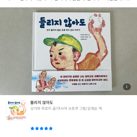
말을 듣고 중2 아들이 초4 동생에게 이런 말을 했다.“난 그림책 주인
공 유야 보다 유야를 믿고 함께 해 준 감독님과 친구들이 더 대단하
다고 생각해. 다 청각장애를 야구를 할 수 없는 이유로 생각했는데
감독님은 유야의 시각능력이 뛰어나다고 칭찬을 해주고, 경기 때 소
리만이 아닌 눈으로도 알 수 있도록 온몸으로 신호를 보내는 것이 중
요하다고 팀원들에게 이야기해주었잖아. 난 유야가 감독님에게 큰
절을 해야한다고 생각해. 믿어줬잖아.” 이 그림책은 소리가 아닌 마
음으로 야구공을 던진 유야의 열정과 노력, 유야의 능력을 믿고 그
것을 끌어올려준 감독과 팀원들의 모습이 눈앞에 그려지며 흐뭇한
미소와 약점이 강점이 될 수 있음을 알고 자신의 꿈을 향해 발걸음을
내딛을 수 있는 용기를 우리에게 건내준다. #서평단 #들리지않아도
#이시이유야선수 #그림책추천 #문학과지성사그림책
첨
1
부
된
사
진
들리지 않아도
글
오가와 히로키 글/이시이 쓰토무 그림/김영순 역
쓴
이