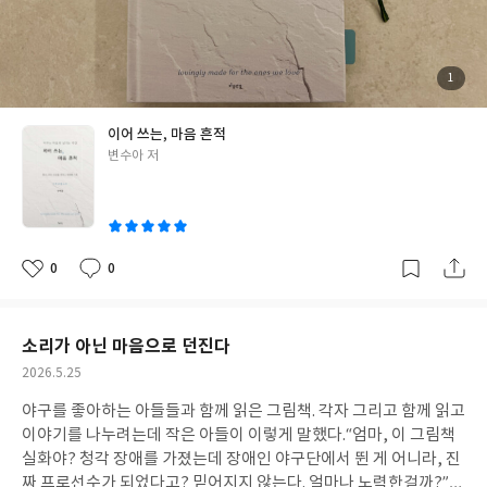
기가 떠올라 나의 마음을 전할 수 있는 글을 적으려 했다. 아직 남기
는 책을 다 완성하지는 못했다. 하지만, 차분히 나만의 속도로 남기
는 책을 완성한다면 나와 아이들에게 이 책은 큰 의미가 있을 것이
다. 나는 이 책을 읽으며 돌아가신 엄마가 많이 떠올라 울컥했다. 갑
첨
1
부
작스런 이별에 서로의 마음을 전하지도 못했기에 엄마가 그리울 때
된
사
진
엄마를, 엄마의 마음을 볼 수 있는 것들이 없다는 사실에 슬프고 화
이어 쓰는, 마음 흔적
가 났었다. 그런데 이 책을 만난 후 엄마도 나에게 이런 말을 남겨주
글
변수아 저
고 싶었겠지란 생각과 아이들에게 내가 그리울 때 나를 만날 수 있는
쓴
하나의 보물을 선물할 수 있다는 생각을 하게 되었다. 이 책은 나의
이
삶을 차분히 들여다보고, 내가 전하고픈 이야기를 한 글자 한 글자
써가며 평범하지만 위대한 나의 하루하루를 감사히 생각할 수 있는
시간을 선물해주었다. 그 선물이 나 뿐 아니라 우리 가족에게도 전해
0
0
좋
댓
작
질 수 있도록 끝까지 나의 마음 흔적을 남겨봐야겠다. #서평단 #이
아
글
성
요
일
어쓰는마음흔적 #마음연결 #변수아 #가족보물노트
소리가 아닌 마음으로 던진다
작
2026.5.25
성
야구를 좋아하는 아들들과 함께 읽은 그림책. 각자 그리고 함께 읽고
일
이야기를 나누려는데 작은 아들이 이렇게 말했다.“엄마, 이 그림책
실화야? 청각 장애를 가졌는데 장애인 야구단에서 뛴 게 어니라, 진
짜 프로선수가 되었다고? 믿어지지 않는다. 얼마나 노력한걸까?”이