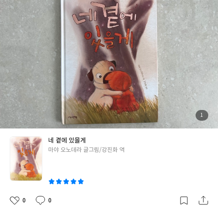
르고, 스텔라는 그런 마티에게 아무말도 하지 않고 꼬옥 껴안으며
비가 그치고 무지개가 뜰 때까지 서로의 온기를 나눈다. 난 스텔라와
마티에게 내린 비가 슬픔이란 생각을 했다. 그 슬픔을 누군가가 말과
행동으로 위로하는 것보다 더 큰 힘을 가진 것이 곁에서 아무말없이
기다려주는 것임을 이 그림책은 포근하고 담담하게 표현하고 있다.
엄마인 난 이 그림책을 읽고 마음이 아팠다. 내 아이에게 필요한 것
이 포근히 안아주고 기다려주는 것임을 알면서도 그것을 하지 못하
고 있음을 느꼈기 때문이다. 누구나 슬픔, 아픔, 상실, 실패 등을 경
험할 수 있다. 그 때 가장 필요한 것이 ‘네 곁에 있을게’라는 누군가의
마음일 것이다. 거창한 이야기는 아니지만, 커다란 울림을 선물하는
그림책을 아이들과 꼭 읽어보길 추천한다. #서평단 #네곁에있을게
첨
1
부
#네곁에있을게_마야오노데라 #그린애플 #그림책추천
된
사
진
네 곁에 있을게
글
마야 오노데라 글그림/강진화 역
쓴
이
0
0
좋
댓
작
아
글
성