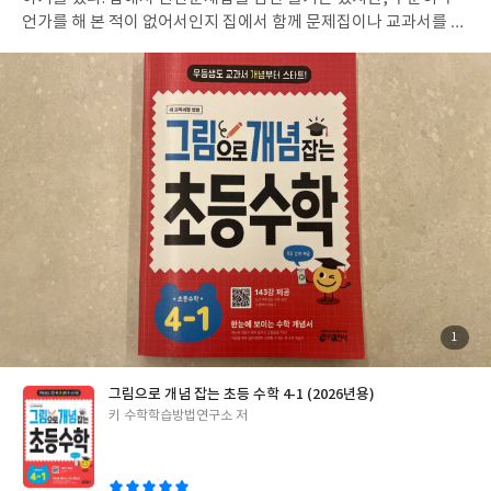
했다. 그게 아쉬웠는지 아들이 이 책을 활용해 가정이나 학교에서 주
언가를 해 본 적이 없어서인지 집에서 함께 문제집이나 교과서를 풀
제 토론을 해보면 재미있을 것 같다는 이야기를 했다. 그리고 이 책
어보자고 이야기를 해도 대답이 없던 아들이 친구집에 꽂혀 있던 문
의 시리즈가 학교 도서관에 있는지 찾아봤단다. 그리고 〈청소년 인
제집이 우리집에 자신도 모르는 사이(풀겠다고 이야기한 적도 없는
권, 반드시 보장해야 할까?〉를 대출해왔다. 그만큼 재미있었다는
데) 꽂혀 있는 걸 보고 “이게 왜 여기 있어? 나 안풀거야.”라는 이야
이야기!! 우리가 살아가는 세계를 이해할 수 있는 신기한 토론책인
기를 하며 도망을 갔었다. 그런 아들에게 풀지 않아도 되니 어떻게
〈중고생 논‧서술형 주제토론 수업 시리즈〉가 아들의 바람대로 가
문제집이 되어 있는지만 보자고 간신히 설득해 문제집을 함께 펼쳤
정과 학교에서 적극 활용되길 기대해본다. 그리고 부모님들도 아이
다. “어? 그림이 많네? 문제가 많이 없네? 쉬워 보이네?”문제집을
들과 함께 읽어보길 추천한다. #서평단 #전쟁나와는정말상관없을
펼쳐본 아들이 한 말에 난 희망이 생겼다. 수학이 어렵다는 편견을
까 #승지홍 #글담출판사 #중고생논서술형주제토론수업시리즈
스스로 깰 수 있겠구나란 생각을 하게 된 것이다. 선생님이 아닌 누
군가의 설명을 들으려 하지 않는 아들에게 난 가장 어려워하는 나눗
셈부터 혼자 해보라고 권했다. 흔쾌히 혼자 해보겠다며 문제집을 펼
쳐든 아들은 자신만의 속도로 차근차근 개념을 익히고 다지고 펼칠
수 있게 되었다. 그림과 큰 글씨로 구성되어 있어 문제 푸는 것에 거
부감도 확실히 줄었다. 진작 문제집을 사줄걸 그랬나란 생각도 했지
첨
1
부
만, 이제라도 차근차근 개념을 정확히 익힐 수 있어 다행이란 생각
된
사
진
을 했다. 문제집 표지에 <개념을 꼭꼭 씹어 완전히 소화할 수 있는
그림으로 개념 잡는 초등 수학 4-1 (2026년용)
첫 수학 개념서>라는 문구가 정말 이해가 됐다. 기초가 부족한 아이,
글
키 수학학습방법연구소 저
수학 문제집을 거부하는 아이가 있다면 이 책을 꼭 풀길 추천한다.
쓴
수학을 어렵다가 아니라 쉽고 재미있다고 생각할 수 있도록 해 주는
이
문제집이다. 문제집을 거부하던 우리 아들은 2학기에도 이 문제집