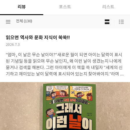
리뷰
포스트
리스트
목
선
전체 (130)
록
택
보
된
기
읽으면 역사와 문화 지식이 쑥쑥!!
분
선
류
택
작
2026.7.3
성
“엄마, 이 날은 무슨 날이야?“
새로운 월이 되면 아이는 달력이 표시
일
된 기념일 등을 읽으며 무슨 날인지, 왜 이런 날이 생겼는지 나에게
묻거나 검색을 해본다. 그런 아이에게 이 책을 쓱 내밀자 ”세계의 신
기하고 재미있는 날이 달력에 표시되어 있는지 찾아봐야지.“라며 달
력과 책을 번갈아보며 웃기 시작했다.
그렇게 달력과 비교하며 책을
다 읽은 아이는 ‘던 세계가 함께 기념하는 날’을 많은 사람들이 알지
못함을 속상해하며 자신이 직접 친구들에게 이야기를 많이 해줘야
겠다며 달력에 동그라미와 별 표시를 해 두었다. 평소 환경, 자연, 지
구에 관심이 많다보니 더 관심을 갖고 꼼꼼히 읽은 듯 했다.
나는 아
들에게 책을 읽은 소감을 묻자, ”엄마, 세상은 함께 살아가는 거라고
알려주는 것 같아. 사람, 중요한 사건, 지구를 생각하는 많은 날들을
보니 하루하루를 더 소중하게 생각해야 한다는 것도 알았어.“하고