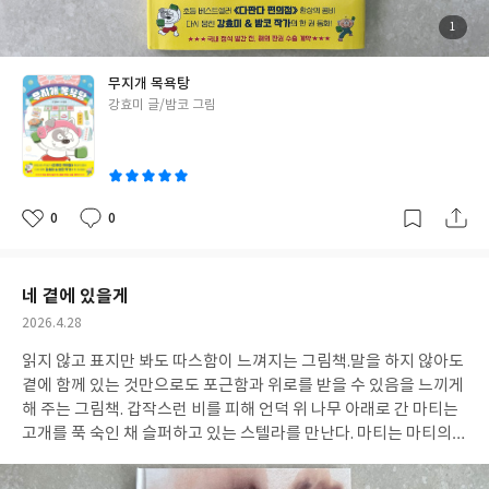
첨
1
부
된
사
진
무지개 목욕탕
글
강효미 글/밤코 그림
쓴
이
0
0
좋
댓
작
아
글
성
요
일
네 곁에 있을게
작
2026.4.28
성
읽지 않고 표지만 봐도 따스함이 느껴지는 그림책.말을 하지 않아도
일
곁에 함께 있는 것만으로도 포근함과 위로를 받을 수 있음을 느끼게
해 주는 그림책. 갑작스런 비를 피해 언덕 위 나무 아래로 간 마티는
고개를 푹 숙인 채 슬퍼하고 있는 스텔라를 만난다. 마티는 마티의
기분을 풀어주기 위해 최선을 다하지만, 스텔라는 아무런 말도 하지
않는다. 실망할 수도 있는 상황에서 마티는 스텔라의 어깨에 팔을 두