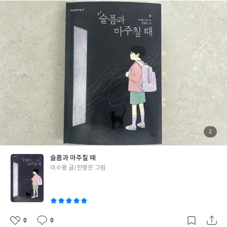
죽음이라는 예상하지 못했던 슬픔과 마주친다. 그리고 슬프지 않고
살 수 있는 방법에 대한 고민을 하고 직접 그 방법을 찾아 떠난다. 그
리고 준은 세번째 인생으로 도망치려는 아저씨, 다 같이 붙어서 하
나가 되는 꿈을 연구 중인 아주머니, 쉼 없이 과자를 먹으며 슬픔을
잊으려는 남자, 떠돌이 고양이, 수놓는 할아버지를 만난다. 그 만남
들을 통해 준은 슬프지 않고 살아가는 방법을 스스로 고민하고 성장
해간다. 나와 아들도 준이의 발걸음을 따라가며 슬픔은 감추고 피해
야 하는 것이 아닌 나에게 일어나는 모든 일들을 있는 그대로 받아들
이고 표현하며 살아가야 함을 알 수 있었다. p. 80기쁜 일이 그냥 일
어나듯이 슬픔 일도 그냥 일어나는 거야. 세상에 일어나지 말아야 할
일은 없어. p. 98다들 모르고 있지만 각자 끊임없이 수를 놓는 중이
란다. 자신에게 주어진 삶을 살면서 자기 그림을 완성하는 중이지.
첨
2
부
슬프면 슬퍼하고, 기쁘면 기뻐하며 살아가는 하루하루가 쌓여 나만
된
사
진
의 삶이 완성되고 있다. 그리고 나 혼자가 아닌 함께 살아가고 있다.
슬픔과 마주칠 때
우리에게 일어나는 모든 일들을 회피가 아닌 마주침으로써 나의 삶
글
이수용 글/전명진 그림
이 더 단단하게 성장할 수 있음을 다시 한 번 느끼며 책장을 덮을 수
쓴
있었다. p. 97준아, 잘 들어. 나는 너 때문에 얼마든지 기뻐하고 슬퍼
이
할 각오를 하고 너를 낳은 거야.이 세상에 나와서 너를 만난 걸 조금
도 후회하지 않는단다. 앞으로 또 어떤 일이 일어난다 해도 말이야.
준이 엄마가 준에게 한 말이다. 이 말은 내가 아들에게도 하고 싶었
0
0
좋
댓
작