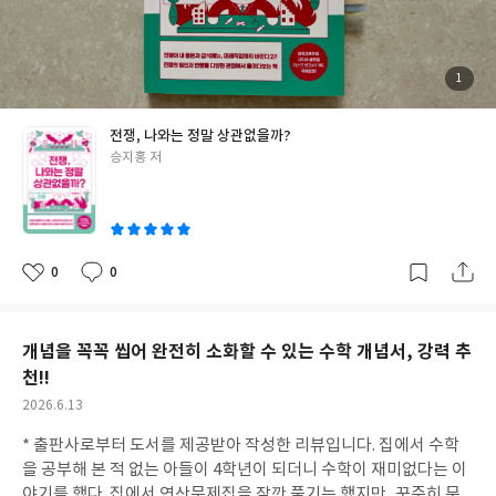
부모가 되겠다고 말이다.처음에 이 책을 읽으며 ‘예일대를 보낸 부모
를 할 때마다 한 보따리 풀어놓았다. 분명 함께 읽어보자고 했을 때
니 이런 책을 낼 수 있었던 거겠지’라는 생각을 하며 조금의 반감을
는 시큰둥하더니 한번 책을 펼쳤더니 자신이 알고 싶었던 궁금증이
갖고 있었다. 그런데 책을 다 읽은 후, 저자 또한 많은 흔들림 속에서
해소되어 흐뭇하게 책을 읽었다고 했다. ‘전쟁, 나와는 정말 아무 상
자신의 아이의 성장을 위한 수많은 불안과 싸우고 있었음을 느낄 수
관 없을까?’, ‘자국의 이익을 위해 다른 나라를 공격해도 될까?’, ‘핵
첨
1
부
있었고, 그것이 나의 반감을 사라지게 해 주었다. 점수로 평가하지
무기 같은 군사 기술의 발달이 전쟁을 억제할 수 있을까?’, ‘유엔이
된
사
진
않고, 등급으로 분류하지 않고 오롯이 아이의 가능성에 집중했던 저
있는데 왜 전쟁은 계속 될까?’, ‘우리는 전쟁 없는 세상을 만들 수 있
전쟁, 나와는 정말 상관없을까?
자의 마음이 나에게 와 닿았다. 결국 부모는 믿어주는 사람이다. 내
을까?’라는 5가지 주제에 대한 ‘토론 열기’, ‘배경 열기’, ‘주제 관련
글
승지홍 저
부모가 그러했듯 나도 내 아이의 가능성을 믿어주는 부모, 내 아이
핵심 용어 정리’, ‘토론, 네 생각을 말해 봐’의 순서로 구성된 이 책을
쓴
만의 속도에 맞춰 함께 걸어줄 수 있는 부모가 되고자 다시 한 번 다
읽으며 전쟁의 본질을 깊숙이 들여다보고 자신만의 관점을 찾아갈
이
짐해본다. #서평단 #결국부모는믿어주는사람 #길벗 #부모추천도
수 있는 시간을 가질 수 있었다. 5가지 질문에 명쾌하게 대답을 하기
서
가 참 어려웠다. 책을 읽은 지금도 마찬가지이다. 하지만, 서로 다른
시각과 논리를 균형있게 제시하고 있는 책을 통해 자신의 생각을 보
0
0
좋
댓
작
다 다각적인 시야로 정리할 수 있는 하며 단순히 전쟁에 대한 지식을
아
글
성
요
일
읽고 습득하는 것을 넘어 세상을 통찰하는 힘을 갖게 되었다. 아들과
나는 책을 읽은 후 ‘유엔은 완벽한 정답을 주는 곳이라기보다, 인류
개념을 꼭꼭 씹어 완전히 소화할 수 있는 수학 개념서, 강력 추
가 함께 정답을 찾아가기 위해 머리를 맞대는 최후의 대화 창구인 셈
천!!
입니다.’라는 문장에 대해 많은 이야기를 나누었다. 어디든 갈등은
작
2026.6.13
있다. 그러나 그 갈등을 어떻게 풀어나가느냐에 따라 세상은 달라질
성
수 있다. 머리를 맞대고 대화할 수 있는 우리가 되기 위해 노력하자
* 출판사로부터 도서를 제공받아 작성한 리뷰입니다. 집에서 수학
일
는 말과 함께 변화를 기다리기 보다 앞장서 바꿀 수 있는 사람이 되
을 공부해 본 적 없는 아들이 4학년이 되더니 수학이 재미없다는 이
기로 다짐도 해 보았다. 책을 읽은 후 함께 깊이 있게 토론을 하진 못
야기를 했다. 집에서 연산문제집을 잠깐 풀기는 했지만, 꾸준히 무