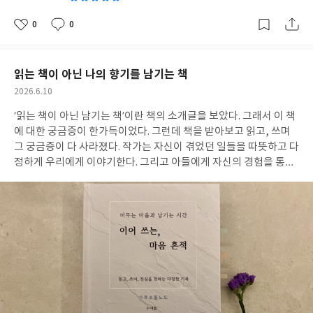
과 함께 하기로 약속했다. @keypub_official @medical_ssem
고맙습니다. 덕분에 거부하던 수학과 친해지고 있어요. 🙏 #서평단
0
0
좋
댓
작
#그림으로개념잡는초등수학 #그림으로개념잡는초등수학4-1 #키
아
글
성
요
일
출판사 #임민찬작가
읽는 책이 아닌 나의 향기를 남기는 책
작
2026.6.10
성
‘읽는 책이 아닌 남기는 책’이란 책의 소개글을 보았다. 그래서 이 책
일
에 대한 궁금증이 한가득이었다. 그런데 책을 받아보고 읽고, 쓰며
그 궁금증이 다 사라졌다. 작가는 자신이 겪었던 일들을 따뜻하고 다
정하게 우리에게 이야기한다. 그리고 아들에게 자신의 경험을 통해
얻은 삶의 지혜를 차분하게 전한다. 그리고 그것을 읽은 독자인 내가
작가의 질문에 고민하고 쓸 수 있도록 구성되어 있다. 책표지 뒷면에
‘당신의 진심 어린 목소리가 글이 되어 이 책에 함께 머문다면, 그 향
기는 오랫동안 기억될 것이다.’라는 문장이 있다. 바로 이 문장처럼
이 책은 ‘나’에 대한 다양한 고민을 하고 나의 마음이 담긴 글을 아이
들에게 남길 수 있는 책이었다. 막상 쓰려고 하니 어떻게 써야 할지
막막했다. 그래서 고민하고 또 고민했다. 투박할지라도 나만의 언어
로 나의 이야기를 아이들에게 남길 수 있다는 것이 참 좋았다. 같은
일을 겪었더라도 아이와 나의 기억이 다를 수 있다는 작가님의 이야