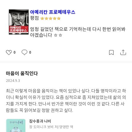
성
일
아메리칸 프로메테우스
평점
엄청 길었던 책으로 기억하는데 다시 한번 읽어봐
야겠습니다 ㅎㅎ
0
0
좋
댓
작
아
글
성
요
일
마음이 움직인다
작
2024.9.3
성
최근 이렇게 마음을 움직이는 책이 있었나 싶다. 다들 명작이라고 하
일
더니 확실히 이유가 있었다. 요즘 심적으로 좀 지쳐있었는데 삶의 의
지를 가지게 한다. 만나서 반가운 책이란 것이 이런 것 같다. 다른 사
람들도 꼭 읽어보길 정말 권하고 싶다.
잠수종과 나비
글
장 도미니크 보비 저/양영란 역