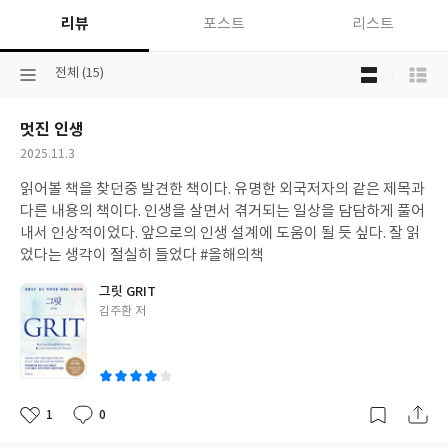
용
리뷰
포스트
리스트
기
(200
목
만
선
전체 (15)
록
부
택
보
기
된
기
념
멋진 인생
분
선
스
류
택
작
2025.11.3
페
성
셜
읽어볼 책을 찾던중 발견한 책이다. 유명한 외국저자의 같은 제목과
일
에
다른 내용의 책이다. 인생을 살면서 겪거되는 일상을 담담하게 풀어
디
내서 인상적이었다. 앞으로의 인생 설계에 도움이 될 듯 싶다. 잘 읽
션)
었다는 생각이 절실히 들었다 #올해의책
그릿 GRIT
글
김주환 저
쓴
이
1
0
좋
댓
작
아
글
성