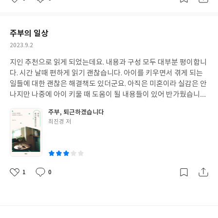
좋
댓
작
아
글
성
요
일
주부의 일상
작
2023.9.2
성
지인 추천으로 읽게 되었는데요. 내용과 구성 모두 대부분 평이합니
일
다. 시간 날때 편하게 읽기 괜찮습니다. 아이를 키우면서 겪게 되는
일들에 대한 괜찮은 해결책도 있더군요. 아직은 미혼이라 실감은 안
나지만 나중에 아이 키울 때 도움이 될 내용들이 있어 반가웠습니다.
새로 출시한 책인데 반응이 좋기를 바랍니다. 배송은 정말 빠르네요.
주부, 퇴근하겠습니다
하루만에 올 줄은 몰랐습니다.
글
최진경 저
쓴
이
1
0
좋
댓
작
아
글
성
요
일