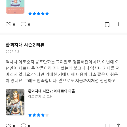
쓴
이
0
0
좋
댓
작
아
글
성
요
일
환괴지대 시즌2 리뷰
작
2023.8.3
성
역시나 이토준지 공포만화는 그야말로 명불허전이네요. 이번에 오
일
랜만에 새로 나온 작품이라 기대했는데 보고나니 역시나 기대를 저
버리지 않네요.^^ 다만 기대한 거에 비해 내용이 다소 짧은 아쉬움
이 있네요. 그래도 만족합니다. 앞으로도 지금까지처럼 신선하고 창
의적인 작품이 계속되기를 기대합니다. 작가님 건강하세요~
환괴지대 시즌2 : 에테르의 마을
글
이토 준지 글,그림
쓴
이
0
0