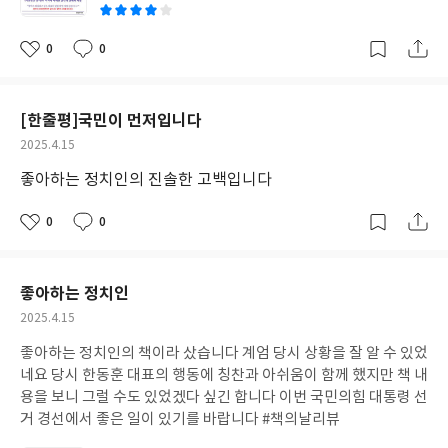
0
0
좋
댓
작
아
글
성
요
일
[한줄평]국민이 먼저입니다
작
2025.4.15
성
좋아하는 정치인의 진솔한 고백입니다
일
0
0
좋
댓
작
아
글
성
요
일
좋아하는 정치인
작
2025.4.15
성
좋아하는 정치인의 책이라 샀습니다 계엄 당시 상황을 잘 알 수 있었
일
네요 당시 한동훈 대표의 행동에 칭찬과 아쉬움이 함께 했지만 책 내
용을 보니 그럴 수도 있었겠다 싶긴 합니다 이번 국민의힘 대통령 선
거 경선에서 좋은 일이 있기를 바랍니다 #책의날리뷰