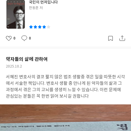
국민이 먼저입니다
글
한동훈 저
쓴
이
0
0
좋
댓
작
아
글
성
요
일
약자들의 삶에 관하여
작
2025.10.2
성
서혜진 변호사의 결코 짧지 않은 법조 생활중 겪은 일을 따뜻한 시각
일
에서 서술한 책입니다. 변호사 생활 중 만나게 된 약자들의 삶과 그
과정에서 겪은 그의 고뇌를 생생히 느낄 수 있습니다. 이런 문제에
관심있는 분들은 꼭 한번 읽어 보시길 권합니다