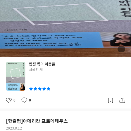
첨
1
부
된
사
진
법정 밖의 이름들
글
서혜진 저
쓴
이
0
0
좋
댓
작
아
글
성
요
일
[한줄평]아메리칸 프로메테우스
작
2023.8.12