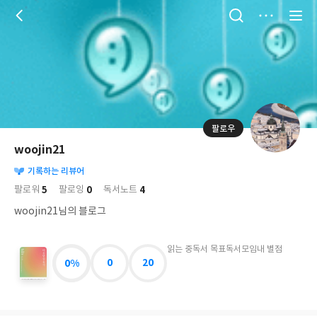
저
장
팔로우
나
의
woojin21
님
대
사
의
기록하는 리뷰어
표
락
사
사
배
5
0
4
팔로워
팔로잉
독서노트
진
경
락
woojin21님의 블로그
읽는 중
독서 목표
독서모임
내 별점
0%
0
20
미
움
받
을