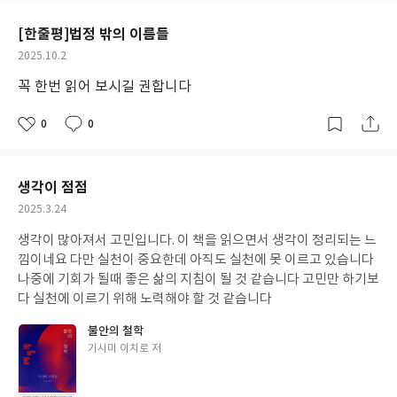
요
일
[한줄평]법정 밖의 이름들
작
2025.10.2
성
꼭 한번 읽어 보시길 권합니다
일
0
0
좋
댓
작
아
글
성
요
일
생각이 점점
작
2025.3.24
성
생각이 많아져서 고민입니다. 이 책을 읽으면서 생각이 정리되는 느
일
낌이네요 다만 실천이 중요한데 아직도 실천에 못 이르고 있습니다
나중에 기회가 될때 좋은 삶의 지침이 될 것 같습니다 고민만 하기보
다 실천에 이르기 위해 노력해야 할 것 같습니다
불안의 철학
글
기시미 이치로 저
쓴
이