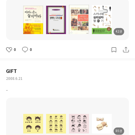
42권
도
도
도
도
서
서
서
서
명
명
명
명
0
0
좋
댓
작
아
글
성
요
일
GIFT
작
2008.6.21
성
..
일
85권