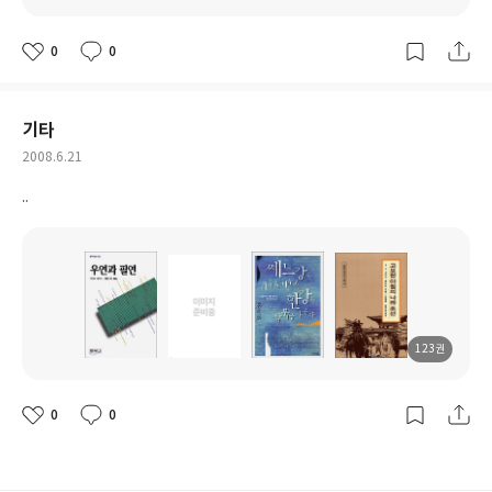
도
도
도
도
서
서
서
서
명
명
명
명
0
0
좋
댓
작
아
글
성
요
일
기타
작
2008.6.21
성
..
일
123권
도
도
도
도
서
서
서
서
명
명
명
명
0
0
좋
댓
작
아
글
성
요
일