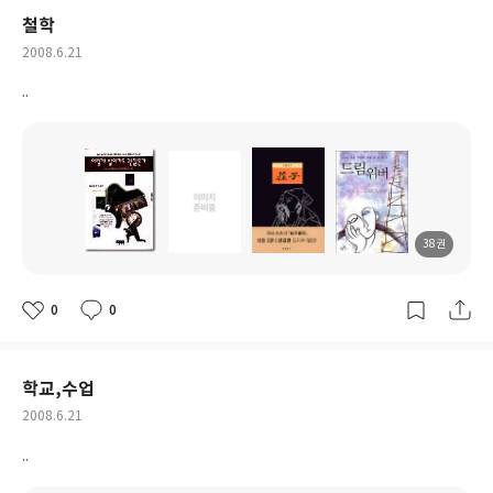
철학
작
2008.6.21
성
..
일
38권
도
도
도
도
서
서
서
서
명
명
명
명
0
0
좋
댓
작
아
글
성
요
일
학교,수업
작
2008.6.21
성
..
일