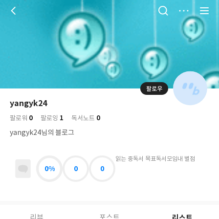
저
장
팔로우
나
의
yangyk24
님
대
사
0
1
0
의
팔로워
팔로잉
독서노트
표
락
사
사
배
yangyk24님의 블로그
진
경
락
읽는 중
독서 목표
독서모임
내 별점
0%
0
0
리스트
리뷰
포스트