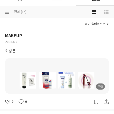
목
선
전체 (14)
록
택
보
된
기
최근 업데이트순
분
선
류
택
MAKEUP
작
2008.6.21
성
화장품
일
39권
도
도
도
도
서
서
서
서
명
명
명
명
0
0
좋
댓
작
아
글
성
요
일