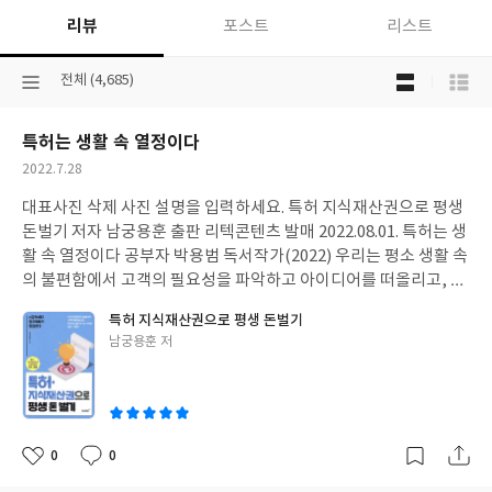
리뷰
포스트
리스트
목
선
전체 (4,685)
록
택
보
된
기
특허는 생활 속 열정이다
분
선
류
택
작
2022.7.28
성
대표사진 삭제 사진 설명을 입력하세요. 특허 지식재산권으로 평생
일
돈벌기 저자 남궁용훈 출판 리텍콘텐츠 발매 2022.08.01. 특허는 생
활 속 열정이다 공부자 박용범 독서작가(2022) 우리는 평소 생활 속
의 불편함에서 고객의 필요성을 파악하고 아이디어를 떠올리고, 이
아이디어를 특허로 구체화하고, 특허 속의 발명품을 실체화, 상품
특허 지식재산권으로 평생 돈벌기
화를 거쳐 마케팅과 유통을 할 것입니다. 이것이 일상 속에서 특허로
글
남궁용훈 저
성공하는 방법입니다. 창조적 아이디어를 떠올리기 위한 생활 속의
쓴
독서와 생각들이 많은 부분을 차지하게 됩니다. 특허를 수단으로 하
이
여 성공으로 가려고 하면 그 과정에서 어려움과 곤란에 빠질 수 있습
니다. 특허 그 자체가 특별난 것이 아니라 '생활 특허'로 생활에 녹아
내리도록 해야 합니다. 모든 것을 다 걸고 풍찬노숙하며 뛰어들어야
0
0
좋
댓
작
합니다. 아인슈타인이 말했습니다. "어제와 똑같이 살면서 다른 미
아
글
성