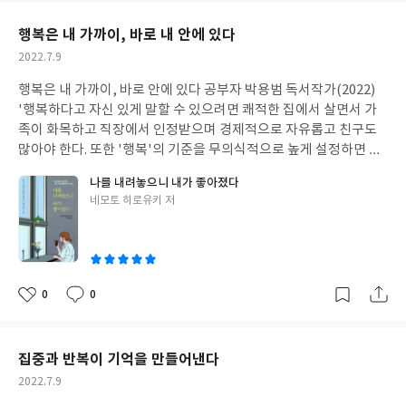
래를 기대하는 것은 정신병 초기 증세다."라고요. 특허는 목표를 향
요
일
해 가는 하나의 수단이지 전부가 아닙니다. 지식재산권으로 무장하
행복은 내 가까이, 바로 내 안에 있다
고 목표를 향해 나아가야 합니다. 다른 이들이 시기와 질투할 정도로
작
2022.7.9
성공해야 합니다. 지식재산권으로 똘똘 뭉쳐 있으면 그들이 당신을
성
넘어 뜨리려고 해도 당신은 흔들리지 않습니다. 그리고 힘차게 앞으
행복은 내 가까이, 바로 안에 있다 공부자 박용범 독서작가(2022)
일
로 도약해야 합니다. 당신은 꿈을 보아야 합니다. 다른 사람을 위해
'행복하다고 자신 있게 말할 수 있으려면 쾌적한 집에서 살면서 가
일하는데 행복하지 않다면 움직여야 할 때입니다. 실패를 두려워하
족이 화목하고 직장에서 인정받으며 경제적으로 자유롭고 친구도
지 말고 궁극적으로 성공하기 위해 일어나야 합니다. 그것을 실행하
많아야 한다. 또한 '행복'의 기준을 무의식적으로 높게 설정하면 행
고 뒤돌아보지 마세요. 또한 피드백을 줄 긍정적인 사람들이 당신 옆
복해도 된다는 허가를 스스로에게 내릴 수 없다. 이처럼 자신보다 타
나를 내려놓으니 내가 좋아졌다
에 있는 것이 중요합니다. 다만, 너무 개인적인 비판을 받아들이지
인을 생각하는 비중이 더 크다. 무의식중에 자신보다 타안의 생각대
글
네모토 히로유키 저
마세요. 그들의 말을 듣고 행동을 취하세요. 무엇보다 그만두지 마세
로 행동한다. 여기서 '타인'은 사람뿐만 아니라 회사나, 돈, 일 등을
쓴
요. 그만두는 건 너무 쉽습니다. 여러분도 절대 포기하시 마세요. 특
포함하는 개념이다. 자신의 감정과 생각은 제쳐 두고, 주위 사람들
이
허란 그런 것입니다. 아이디어를 발명으로 구체화하세요. 아이디어
에게 맞추다 보면 의존적으로 행동할 수밖에 없다. 주체적으로 선택
를 변형하고 뒤틀어서 가공해야 합니다. 선행기술 조사는 모든 것의
하지 못하므로 자연히 스트레스가 쌓여 쉽게 지쳐 버린다. 삶의 기준
시작입니다. 키프리스 검색은 선행기술 조사의 기본입니다. 산업적
을 타인에서 나 자신으로 옮겨보라. 타인 중심이 아닌 자기중심으로
0
0
좋
댓
작
으로 실현 가능한 발명인지 다시 검토해야 합니다. 꿈의 나침반, 가
살아가는 것이다. '자기중심'으로 살아간다고 해서 '남의 의견을 무
아
글
성
치 제안과 비즈니스 모델 캔버스를 활용하여 만드세요. 특허는 산업
시하는 이기적인 사람'이 되는 것이 아니다. 단지 남보다 '나 자신을
요
일
재산권 중 하나입니다. 기술 공개를 통한 산업 발전이 특허의 목적입
먼저 의식하는 삶의 방식이다. 타인 중심으로 사는 사람은 이와 반대
집중과 반복이 기억을 만들어낸다
니다. 특허 등록요건의 세 가지인 산업상 이용 가능성, 신규성, 진보
로 상대의 생각이나 의견을 우선시하므로 점점 삶이 버거워질 뿐이
작
2022.7.9
성을 반드시 알아 두어야 합니다. 특허 등록의 주체는 나이므로 특허
다. 파랑새를 쫓는 한 '현재'에 행복을 느낄 수 없다. 돈을 벌어도 연
성
등록 절차를 알아야 흔들림이 없습니다. 청구항 단어 하나, 토씨 하