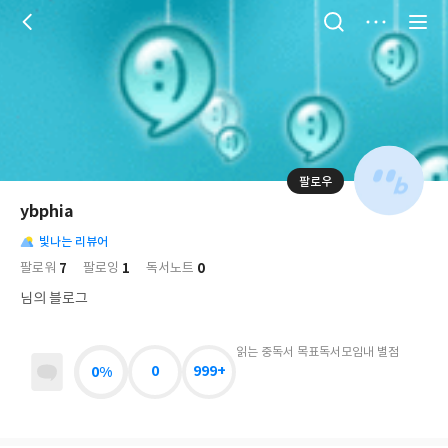
저
장
팔로우
나
의
ybphia
님
대
사
의
빛나는 리뷰어
표
락
사
사
배
7
1
0
팔로워
팔로잉
독서노트
진
경
락
님의 블로그
읽는 중
독서 목표
독서모임
내 별점
0%
0
999+