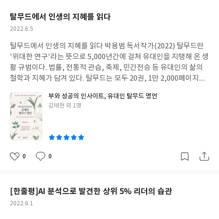
지출 내역을 기록해야 한다. 대다수의 사람들에게는 소득을 크게 늘
요
일
만 효율은 떨어진다. 뇌는 수면을 통해 배운 것들을 처리할 시간을
가 이루어지는 공식 부문으로 전환될 것이다. 게다가 과세를 통해 정
이 그리워진다. 그것이 일상이고 행복이었음을 깨닫게 된다. 행복한
릴 능력이 없다. 그러나 소득은 부와 긍정적인 상관관계를 가지고 있
갖는다. 더불어 새로 들어온 정보를 정리하면서 관련 능력을 키운다.
탈무드에서 인생의 지혜를 읽다
부의 재정 수입이 확보되면 정부는 재분배 정책을 적극적으로 추진
삶이 멀리 있거나 결과물이 아니라 살아가는 일상 속에 있다는 진리
다. 그렇다면 우리는 무엇을 말하고자 하는 것일까? 소득을 급격히
《기억력 천재 게으른 뇌를 깨워라(개러스 무어 저)》에서 일부분
할 수 있다. 핀테크의 또 다른 이점은 신흥 경제국의 경우 기존 인프
작
2022.6.5
를 되뇌게 된다. 삶은 일상의 연속이다. 그곳에 행복이 깃들어 있고
올릴 수 없다면 다른 방법으로 부자가 되는 것이다. 절약이라는 수비
발췌하여 초서 독서법으로 공부하면서 공부한 내용에 개인적 의견
라와 충돌 없이 채택할 수 있다는 점이다. 개도국은 지난 100년 동안
성
사랑이 있는 것이다. 자꾸 먼 하늘만 쳐다보며 꿈만 꾸어서는 안 된
방법으로 부자가 되어라. 절약은 재산을 모으는 초석이다. 소비재나
을 덧붙인 서평입니다.
탈무드에서 인생의 지혜를 읽다 박용범 독서작가(2022) 탈무드란
일
선진국들이 건설한 값비싼 기반 시설을 뛰어넘을 수 있는 첫 번째 수
다. 그렇게 행복은 가까운 곳에 있는 법이다. '그렇게 느긋하게 내 뒷
서비스 등에 돈을 낭비하지 않고 매우 검소하게 생활하라. 백만장자
'위대한 연구'라는 뜻으로 5,000년간에 걸쳐 유대인을 지탱해 온 생
혜자가 될 수 있을 것이다. 남아프리카 공화국은 기존 인프라를 뛰어
모습을 바라보며 걷던 당신, 그래서 늘 거기 있다고 생각했던 당신
들은 예산을 세우고 지출을 억제하는 방법으로 부자가 되었으며, 똑
활 규범이다. 법률, 전통적 관습, 축제, 민간전승 등 유대인의 삶의
넘은 대표적 사례다. 남아프리카 공화국에서는 엠페사 모바일 지갑
이 휑하니 앞서가버린 후 늘 뒷모습만 보여주던 날들을 후회하고 있
같은 방법으로 재산을 유지한다. 매일 규칙적으로 조깅하는 사람들
철학과 지혜가 담겨 있다. 탈무드는 모두 20권, 1만 2,000페이지에
서비스를 통해 선불 방식의 전자결제 수단이 빠르게 확산되고 있다.
습니다. 걸음걸이 하나 못 맞추던 날들이 그렇게 후회될 수 없어요.'
을 본 적이 있는가? 그런 사람들은 대개 건강해서 조깅을 할 필요가
달하며 단어 수는 250만 개 이상, 중량은 75kg이나 된다. 탈무드는
핀테크는 경제 성장 촉진 이외에도 사람들의 금융 니즈를 충족시키
부부로 살아가는 것은 함께 발걸음을 맞추는 것이네요. 기나긴 인생
부와 성공의 인사이트, 유대인 탈무드 명언
없는 것처럼 보인다. 그러나 바로 그것 때문에 그들은 건강한 것이
'유대인의 영혼'이라고 말할 수 있다. 『탈무드』의 핵심은 끊임없
는 도구이다. 또한 핀테크는 거래비용을 경감시키고, 불필요한 금융
에 옆에 서서 오손도손, 아기자기하게 동반자로 가는 것이지요. 아
글
김태현 외 1명
다. 마찬가지로, 부자들은 경제적으로 건강한 상태를 유지하기 위해
이 생각하도 미친 듯이 실천하는 것이다. 『탈무드』에는 "가난한
기관을 줄여 금융포용을 실현한다. 예를 들어 무선통신 네트워크를
쓴
무런 욕심도 없이, 아무런 바람도 없이, 그냥 그렇게 상대방을 위해
노력한다. 그러나 경제적으로 건강하지 못한 이들은 상황을 변화시
사람이 가난에서 벗어나지 못하는 이유는 그들이 모은 돈을 다 써 버
통한 금융 애플리케이션은 오프라인 은행 지점을 운영할 때보다 80
이
주면서 살아가는 것이 커다란 행복입니다. 일확천금으로는 그런 행
키기 위한 일을 거의 하지 않는다. 자제력이 아주 강하며, 계획을 세
려서가 아니라, 이 세상에 더는 돈 벌 기회가 없다고 포기하기 때문
~90% 비용을 절감할 수 있다. 또 다른 이점은 서비스의 보급 속도
복감을 결코 느낄 수 없지요. 감정의 공유도 대화로 이어지는 동반자
우고 예산을 편성하는 데 시간을 투자한다. 이것이 바로 재산을 모으
이다."라는 말이 있다. 유대인은 절대 이 세상에서 돈 벌 곳이 없다고
다. 신흥국에서는 은행 계좌 또는 신용카드보다 휴대전화가 더욱 보
관계는 부부가 행복해지는 길이지요. 내 성질대로만 살아가려고 하
는 비결인 것이다. 대부분의 백만장자는 실현 소득이 아닌 순재산으
포기하지 않는다. 부자가 되는 것은 단순한 꿈이라고 생각하지 않는
편화되어 있다. 세계무선통신시스템 협회에 따르면 스마트폰 보급
0
0
지는 말아요. 걸음이 빨라도 걸음이 느린 당신에게 보조를 맞추어 함
좋
댓
작
로 성공의 척도를 삼는다. 부의 축적에 있어 소득은 그다지 중요하지
다. 유대인은 1년이 걸리더라도 부자 밑에서 돈 한 푼 받지 않고 일하
률은 2025년까지 전 세계적으로 80%에 도달할 것이다. 특히 인도,
아
글
성
께 발맞추어 걸어갈 수 있는 심리적인 안정과 여유를 가져야 해요.
않다. 당신이 연봉 10만 달러나 20만 달러 이상의 소득층에 든다고
면서 그들의 사고법을 배우려고 애쓴다. 또한, 부자가 되면 자신의
요
일
인도네시아, 파키스탄, 멕시코, 아프리카 등은 보급률이 빠른 속도
평상시에 수행 정진 공부를 게을리하지 않으면 충분히 가능하리라
하더라도 얼마나 소득을 많이 올리느냐보다는 이미 가지고 있는 재
재산 일부를 반드시 가난한 사람을 돕는 데 쓴다. 사람의 욕망에 의
로 증가할 국가들이다. 소셜 네트워크가 모든 서비스를 통합한다. S
[한줄평]AI 분석으로 발견한 상위 5% 리더의 습관
고 봐요. 배려심으로 돋보이는 부부는 사랑이 꽃 피는 아름다운 가정
산을 어떻게 활용하느냐가 더 중요한 것이다. 미실현 소득을 내는 주
한 물질적인 만족은 어렵게 얻은 것이라도 오래가지 못한다. '쾌락
NS 결제, 전자상거래는 하나로 수렴될 것이다. 이미 중국의 위쳇에
을 이룰 수밖에 없지요. 존중과 배려로 살아가는 동반자의 자세가 행
작
2022.6.1
식에 집중적으로 투자함으로써 세율을 낮춘다. 부자들은 재산을 모
적응'으로 인해 항상 한 단계 더 높은 욕구가 일어나기 때문이다. 진
는 SNS, 메시지, 전자상거래, 간편결제 등의 서비스가 모두 제공된
복한 가정의 첩경이네요. 오늘을 놓치지 말고 바로 옆에서 채워주며
성
으는 데 도움이 될 수 있도록 시간과 에너지와 돈을 효율적으로 분배
정으로 가치 있는 것은 그것을 얻거나 소유했을 때보다 그것을 얻기