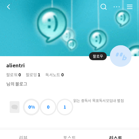
저
장
팔로우
나
의
alientri
님
대
사
0
1
0
의
팔로워
팔로잉
독서노트
표
락
사
사
배
님의 블로그
진
경
락
읽는 중
독서 목표
독서모임
내 별점
0%
0
1
리스트
리뷰
포스트