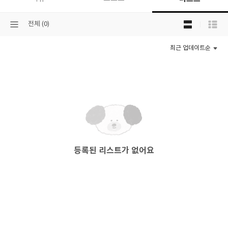
목
선
전체 (0)
록
택
보
된
기
최근 업데이트순
분
선
류
택
등록된 리스트가 없어요