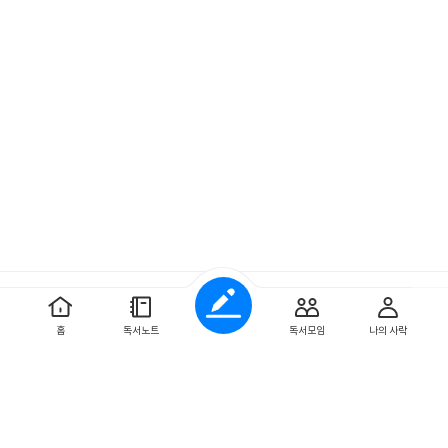
예스이십사 ㈜
사업자 정보
홈
독서노트
독서모임
나의 사락
개인정보처리방침
이용약관
문의하기
Copyright ⓒYES24 Corp. All Rights Reserved.