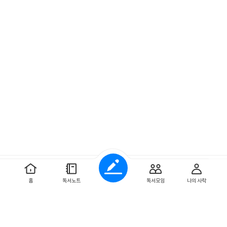
예스이십사 ㈜
사업자 정보
홈
독서노트
독서모임
나의 사락
개인정보처리방침
이용약관
문의하기
Copyright ⓒYES24 Corp. All Rights Reserved.