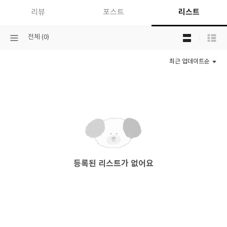
리스트
리뷰
포스트
목
선
전체 (0)
록
택
보
된
기
최근 업데이트순
분
선
류
택
등록된 리스트가 없어요