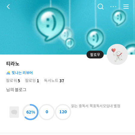
저
장
팔로우
나
의
티라노
님
대
사
의
빛나는 리뷰어
표
락
사
사
배
5
1
37
팔로워
팔로잉
독서노트
진
경
락
님의 블로그
읽는 중
독서 목표
독서모임
내 별점
62%
0
120