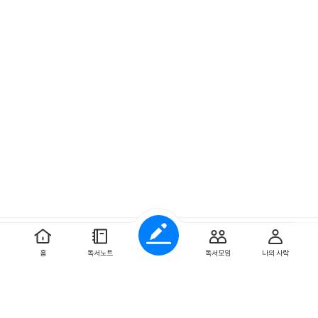
예스이십사 ㈜
사업자 정보
홈
독서노트
독서모임
나의 사락
개인정보처리방침
이용약관
문의하기
Copyright ⓒYES24 Corp. All Rights Reserved.