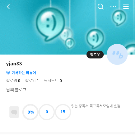
저
장
팔로우
나
의
yjan83
님
대
사
의
기록하는 리뷰어
표
락
사
사
배
0
1
0
팔로워
팔로잉
독서노트
진
경
락
님의 블로그
읽는 중
독서 목표
독서모임
내 별점
0%
0
15