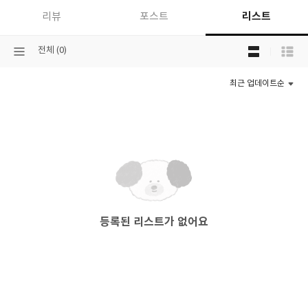
리스트
리뷰
포스트
목
선
전체 (0)
록
택
보
된
기
최근 업데이트순
분
선
류
택
등록된 리스트가 없어요