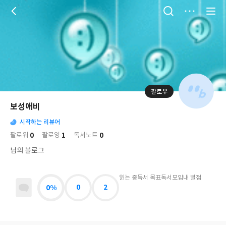
저
장
팔로우
나
의
보성애비
님
대
사
의
시작하는 리뷰어
표
락
사
사
배
0
1
0
팔로워
팔로잉
독서노트
진
경
락
님의 블로그
읽는 중
독서 목표
독서모임
내 별점
0%
0
2