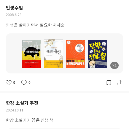
인생수업
작
2008.6.23
성
인생을 살아가면서 필요한 처세술
일
5권
도
도
도
도
서
서
서
서
명
명
명
명
0
0
좋
댓
작
아
글
성
요
일
한강 소설가 추천
작
2024.10.11
성
한강 소설가가 꼽은 인생 책
일