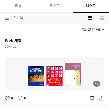
리스트
리뷰
포스트
목
선
전체 (2)
록
택
보
된
기
최근 업데이트순
분
선
류
택
Web 개발
작
2004.1.2
성
일
3권
도
도
도
서
서
서
명
명
명
0
0
좋
댓
작
아
글
성
요
일